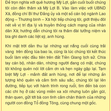
Để trọn nghĩa với quê hương Mỹ Lợi, gần cuối buổi chúng
tôi còn đến thăm xã Mỹ Lợi B. Vào làm việc với UBND
Xã, đồng chí Bí thư Đảng ủy và một số cán bộ ngành Lao
động – Thương binh – Xã hội tiếp chúng tôi, giới thiệu đôi
nét về vị trí địa lý và truyền thống cách mạng của nhân
dân Xã; hướng dẫn chúng tôi ra thăm đài tưởng niệm và
bia ghi danh các liệt sỹ,
anh hùng
.
Khi mặt trời dần thu lại những vạt nắng cuối cùng trải
vàng trên đồng lúa bao la, cũng là lúc chúng tôi kết thúc
buổi làm việc đầu tiên trên đất Tiền Giang lịch sử.
Chia
tay
cán bộ, nhân dân, những người đang có mặt, chúng
tôi không quên nói lời cảm ơn và hẹn ngày gặp lại. Tạm
biệt Mỹ Lợi - mảnh đất anh hùng, nơi để lại những ấn
tượng khó quên và cảm tình sâu sắc, chúng tôi lại lên
đường, tiếp tục với hành trình rong ruổi, tìm đến bà con
các chi họ ở các vùng miền xa xôi nhưng luôn
gần gũi,
thân
quen, gửi tới bà con tình cảm chân thành của những
người con
đồng Tổ đồng Tông,
cùng chung một gốc.