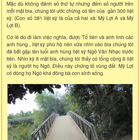
Mặc dù không đánh số thứ tự nhưng đếm số người trên
mỗi mặt bia, chúng tôi ước chừng có tên của gần 300 liệt
sỹ. (Con số 381 liệt sỹ là của cả hai xã: Mỹ Lợi A và Mỹ
Lợi B).
Có lẽ do đi làm việc nghĩa, được Tổ tiên và anh linh các
anh hùng , liệt sỹ phù hộ nên vừa nhìn vào bia chúng tôi
đã bắt gặp tên tuổi anh hùng liệt sỹ Ngô Văn Nhạc trước
tiên. Nhìn kỹ 8 mặt bia, chúng tôi thấy có tổng cộng 8 liệt
sỹ là người họ Ngô. Điều này chứng tỏ vùng đất Mỹ Lợi
có dòng họ Ngô khá đông bà con sinh sống.