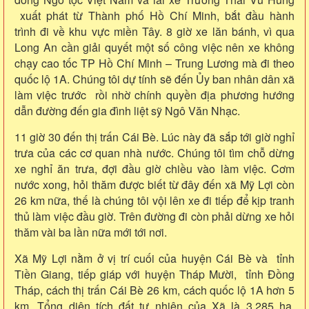
xuất phát từ Thành phố Hồ Chí Minh, bắt đầu hành
trình đi về khu vực miền Tây. 8 giờ xe lăn bánh, vì qua
Long An cần giải quyết một số công việc nên xe không
chạy cao tốc TP Hồ Chí Minh – Trung Lương mà đi theo
quốc lộ 1A. Chúng tôi dự tính sẽ đến Ủy ban nhân dân xã
làm việc trước rồi nhờ chính quyền địa phương hướng
dẫn đường đến gia đình liệt sỹ Ngô Văn Nhạc.
11 giờ 30 đến thị trấn Cái Bè. Lúc này đã sắp tới giờ nghỉ
trưa của các cơ quan nhà nước. Chúng tôi tìm chỗ dừng
xe nghỉ ăn trưa, đợi đầu giờ chiều vào làm việc. Cơm
nước xong, hỏi thăm được biết từ đây đến xã Mỹ Lợi còn
26 km nữa, thế là chúng tôi vội lên xe đi tiếp để kịp tranh
thủ làm việc đầu giờ. Trên đường đi còn phải dừng xe hỏi
thăm vài ba lần nữa mới tới nơi.
Xã Mỹ Lợi nằm ở vị trí cuối của huyện Cái Bè và tỉnh
Tiền Giang, tiếp giáp với huyện Tháp Mười, tỉnh Đồng
Tháp, cách thị trấn Cái Bè 26 km, cách quốc lộ 1A hơn 5
km. Tổng diện tích đất tự nhiên của Xã là 3.285 ha.