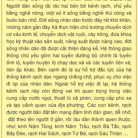
Người dân sống rải rác hai bên bờ kênh rạch, chủ yếu
bằng nghề nông, một số ít sống bằng nghề thủ công và
buôn bán nhỏ. Đời sống nhân dân trước đây rất khó khăn,
những năm gần đây Xã thực hiện chủ trương chuyển dịch
cơ cấu kinh tế, chuyển dịch vật nuôi, cây trồng, đưa khoa
học kỹ thuật vào sản xuất, năng suất được nâng cao, đời
sống nhân dân đã được cải thiện đáng kể. Hệ thống giao
thông chủ yếu gồm hai tuyến đường bộ chính là tuyến
tỉnh lộ, tuyến huyện lộ chạy dọc xã và các tuyến liên xã,
liên ấp khác. Bên cạnh đó là sự hỗ trợ đắc lực của hệ
thống kênh rạch dọc ngang chằng chịt, phục vụ cho việc
đi lại của nhân dân. Ngoài hỗ trợ việc đi lại, hệ thống
kênh rạch này còn đóng vai trò quan trọng trong việc
cung cấp nước ngọt, thoát lũ xả phèn, cung cấp phù sa
và tạo cảnh quan của địa phương. Các con kênh, rạch
được người dân đặt tên mang đậm tính dân gian, dễ nhớ,
đặt theo tên người ở gần, rồi lâu dần thành quen thuộc,
như: kinh Năm Tòng, kinh Năm Trầu, rạch Bà Tắc, rạch
Bảy Đèo, rạch Hai Sách, rạch Tư Bé, rạch Sáu Thiện …