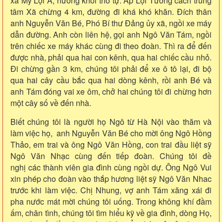
xã Mỹ Lợi A, hương khói thờ tự. Ấp Lợi Tường cách trung
tâm Xã chừng 4 km, đường đi khá khó khăn. Đích thân
anh Nguyễn Văn Bé, Phó Bí thư Đảng ủy xã, ngồi xe máy
dẫn đường. Anh còn liên hệ, gọi anh Ngô Văn Tám, ngồi
trên chiếc xe máy khác cùng đi theo đoàn. Thì ra để đến
được nhà, phải qua hai con kênh, qua hai chiếc cầu nhỏ.
Đi chừng gần 3 km, chúng tôi phải để xe ô tô lại, đi bộ
qua hai cây cầu bắc qua hai dòng kênh, rồi anh Bé và
anh Tám đóng vai xe ôm, chở hai chúng tôi đi chừng hơn
một cây số về đến nhà.
Biết chúng tôi là người họ Ngô từ Hà Nội vào thăm và
làm việc họ, anh Nguyễn Văn Bé cho mời ông Ngô Hồng
Thảo, em trai và ông Ngô Văn Hồng, con trai đầu liệt sỹ
Ngô Văn Nhạc cùng đến tiếp đoàn. Chúng tôi đề
nghị các thành viên gia đình cùng ngồi dự. Ông Ngô Vui
xin phép cho đoàn vào thắp hương liệt sỹ Ngô Văn Nhac
trước khi làm việc. Chị Nhung, vợ anh Tám xăng xái đi
pha nước mát mời chúng tôi uống. Trong không khí đầm
ấm, chân tình, chúng tôi tìm hiểu kỹ về gia đình, dòng Họ,