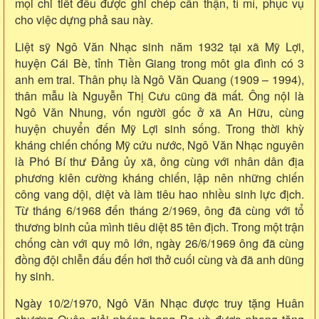
mọi chi tiết đều được ghi chép cẩn thận, tỉ mỉ, phục vụ
cho việc dựng phả sau này.
Liệt sỹ Ngô Văn Nhạc sinh năm 1932 tại xã Mỹ Lợi,
huyện Cái Bè, tỉnh Tiền Giang trong môt gia đình có 3
anh em trai. Thân phụ là Ngô Văn Quang (1909 – 1994),
thân mẫu là Nguyễn Thị Cưu cũng đã mất. Ông nộI là
Ngô Văn Nhung, vốn người gốc ở xã An Hữu, cùng
huyện chuyển đến Mỹ Lợi sinh sống. Trong thời khỳ
kháng chiến chống Mỹ cứu nước, Ngô Văn Nhạc nguyên
là Phó Bí thư Đảng ủy xã, ông cùng với nhân dân địa
phương kiên cường kháng chiến, lập nên những chiến
công vang dội, diệt và làm tiêu hao nhiều sinh lực địch.
Từ tháng 6/1968 đến tháng 2/1969, ông đã cùng với tổ
thương binh của mình tiêu diệt 85 tên địch. Trong một trận
chống càn với quy mô lớn, ngày 26/6/1969 ông đã cùng
đồng đội chiễn đấu đến hơi thở cuối cùng và đã anh dũng
hy sinh.
Ngày 10/2/1970, Ngô Văn Nhạc được truy tặng Huân