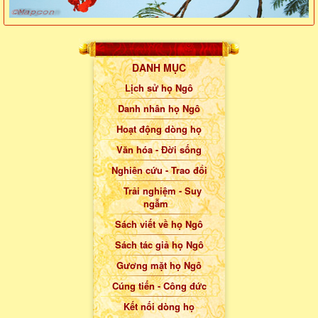
DANH MỤC
Lịch sử họ Ngô
Danh nhân họ Ngô
Hoạt động dòng họ
Văn hóa - Đời sống
Nghiên cứu - Trao đổi
Trải nghiệm - Suy
ngẫm
Sách viết về họ Ngô
Sách tác giả họ Ngô
Gương mặt họ Ngô
Cúng tiến - Công đức
Kết nối dòng họ