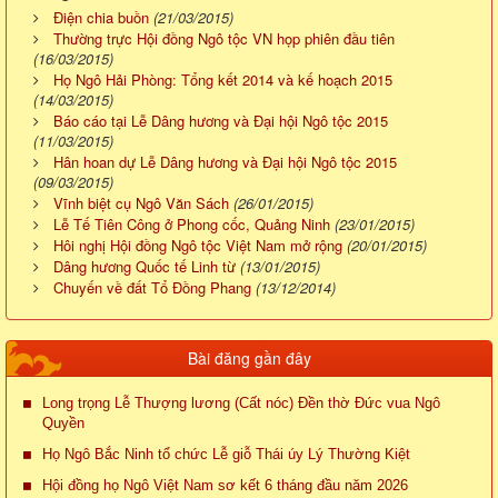
Điện chia buồn
(21/03/2015)
Thường trực Hội đồng Ngô tộc VN họp phiên đầu tiên
(16/03/2015)
Họ Ngô Hải Phòng: Tổng kết 2014 và kế hoạch 2015
(14/03/2015)
Báo cáo tại Lễ Dâng hương và Đại hội Ngô tộc 2015
(11/03/2015)
Hân hoan dự Lễ Dâng hương và Đại hội Ngô tộc 2015
(09/03/2015)
Vĩnh biệt cụ Ngô Văn Sách
(26/01/2015)
Lễ Tế Tiên Công ở Phong cốc, Quảng Ninh
(23/01/2015)
Hôi nghị Hội đồng Ngô tộc Việt Nam mở rộng
(20/01/2015)
Dâng hương Quốc tế Linh từ
(13/01/2015)
Chuyến về đất Tổ Đồng Phang
(13/12/2014)
Bài đăng gần đây
Long trọng Lễ Thượng lương (Cất nóc) Đền thờ Đức vua Ngô
Quyền
Họ Ngô Bắc Ninh tổ chức Lễ giỗ Thái úy Lý Thường Kiệt
Hội đồng họ Ngô Việt Nam sơ kết 6 tháng đầu năm 2026