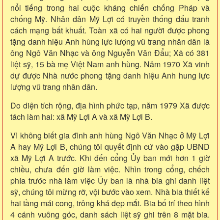
nổi tiếng trong hai cuộc kháng chiến chống Pháp và
chống Mỹ. Nhân dân Mỹ Lợi có truyền thống đấu tranh
cách mạng bất khuất. Toàn xã có hai người được phong
tặng danh hiệu Anh hùng lực lượng vũ trang nhân dân là
ông Ngô Văn Nhạc và ông Nguyễn Văn Đẩu; Xã có 381
liệt sỹ, 15 bà mẹ Việt Nam anh hùng. Năm 1970 Xã vinh
dự được Nhà nước phong tặng danh hiệu Anh hung lực
lượng vũ trang nhân dân.
Do diện tích rộng, địa hình phức tạp, năm 1979 Xã được
tách làm hai: xã Mỹ Lợi A và xã Mỹ Lợi B.
Vì không biết gia đình anh hùng Ngô Văn Nhạc ở Mỹ Lợi
A hay Mỹ Lợi B, chúng tôi quyết định cứ vào gặp UBND
xã Mỹ Lợi A trước. Khi đến cổng Ủy ban mới hơn 1 giờ
chiều, chưa đến giờ làm việc. Nhìn trong cổng, chếch
phía trước nhà làm việc Ủy ban là nhà bia ghi danh liệt
sỹ, chúng tôi mừng rỡ, vội bước vào xem. Nhà bia thiết kế
hai tầng mái cong, trông khá đẹp mắt. Bia bố trí theo hình
4 cánh vuông góc, danh sách liệt sỹ ghi trên 8 mặt bia.