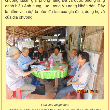
chương Quân giải phóng hạng Ba và được phong tặng
danh hiệu Anh hung Lực lượng Vũ trang Nhân dân. Đây
là niềm vinh dự, tự hào lớn lao của gia đình, dòng họ và
của địa phương.
Làm việc với gia đình
(từ phải qua trái, các ông: Ngô Văn Tám, Ngô Văn Hồng, Nguyễn Văn