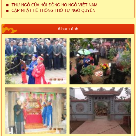
THƯ NGỎ CỦA HỘI ĐỒNG HỌ NGÔ VIỆT NAM
CẬP NHẬT HỆ THỐNG THỜ TỰ NGÔ QUYỀN
Album ảnh