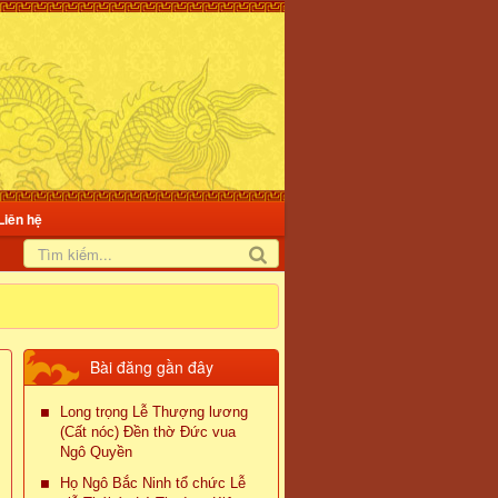
Liên hệ
Bài đăng gần đây
Long trọng Lễ Thượng lương
(Cất nóc) Đền thờ Đức vua
Ngô Quyền
Họ Ngô Bắc Ninh tổ chức Lễ