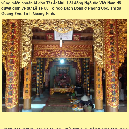
vùng miền chuẩn bị đón Tết Ất Mùi, Hội đồng Ngô tộc Việt Nam đã
quyết định về dự Lễ Tế Cụ Tổ Ngô Bách Đoan ở Phong Cốc, Thị xã
Quảng Yên, Tỉnh Quảng Ninh.