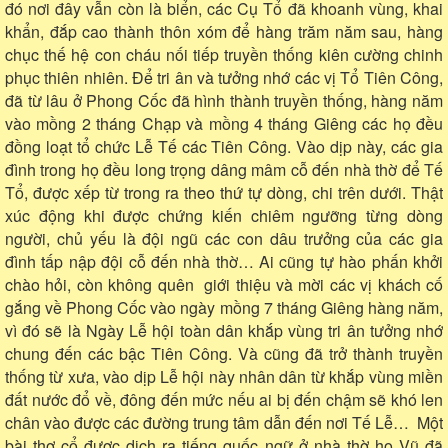
đó nơi đây vẫn còn là biển, các Cụ Tổ đã khoanh vùng, khai
khẩn, đắp cao thành thôn xóm để hàng trăm năm sau, hàng
chục thế hệ con cháu nối tiếp truyền thống kiên cường chinh
phục thiên nhiên. Để tri ân và tưởng nhớ các vị Tổ Tiên Công,
đã từ lâu ở Phong Cốc đã hình thành truyền thống, hàng năm
vào mồng 2 tháng Chạp và mồng 4 tháng Giêng các họ đều
đồng loạt tổ chức Lễ Tế các Tiên Công. Vào dịp này, các gia
đình trong họ đều long trọng dâng mâm cỗ đến nhà thờ để Tế
Tổ, được xếp từ trong ra theo thứ tự dòng, chi trên dưới. Thật
xúc động khi được chứng kiến chiêm ngưỡng từng dòng
người, chủ yếu là đội ngũ các con dâu trưởng của các gia
đình tấp nập đội cỗ đến nhà thờ… Ai cũng tự hào phấn khởi
chào hỏi, còn không quên giới thiệu và mời các vị khách cố
gắng về Phong Cốc vào ngày mồng 7 tháng Giêng hàng năm,
vì đó sẽ là Ngày Lễ hội toàn dân khắp vùng tri ân tưởng nhớ
chung đến các bậc Tiên Công. Và cũng đã trở thành truyền
thống từ xưa, vào dịp Lễ hội này nhân dân từ khắp vùng miền
đất nước đổ về, đông đến mức nếu ai bị đến chậm sẽ khó len
chân vào được các đường trung tâm dẫn đến nơi Tế Lễ… Một
bài thơ cổ được dịch ra tiếng quốc ngữ ở nhà thờ họ Vũ đã