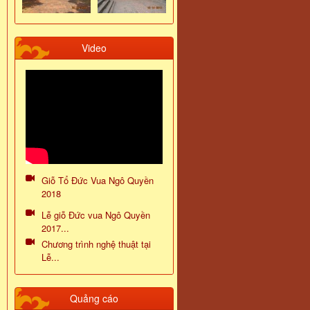
Video
Giỗ Tổ Đức Vua Ngô Quyền
2018
Lễ giỗ Đức vua Ngô Quyền
2017...
Chương trình nghệ thuật tại
Lễ...
Quảng cáo