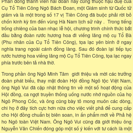
Phần đông thành viên hai đoàn này cũng thuộc hậu duệ của
Cụ Tổ Tiên Công Ngô Bách Đoan, một Giám sinh từ Quốc tử
giám và là một trong số 17 vị Tiên Công đã buộc phải rời bỏ
chốn kinh kỳ tìm đến vùng Hà Nam lịch sử này . Trong tiếng
trống chiêng của ban nhạc lễ hội, chương trinh chính thức bắt
đầu bằng đoàn rước hương hoa đi viếng lăng mộ cụ Tổ Bà
(Phu nhân của Cụ Tổ Tiên Công), tọa lạc yên bình ở ngay
nghĩa trang ngoài cánh đồng làng. Sau đó đoàn lại tiếp tục
rước hương hoa viếng lăng mộ Cụ Tổ Tiên Công, tọa lạc ngay
phía trước bên tả nhà thờ.
Trong phần ông Ngô Minh Tâm giới thiệu và mời các trưởng
đoàn phát biểu, thay mặt đoàn Hội đồng Ngô tộc Việt Nam,
ông Ngô Vui đã cập nhật thông tin về một số hoạt động của
Hội đồng, ca ngợi truyền thống uống nước nhớ nguồn của họ
Ngô Phong Cốc, và ông cũng bày tỏ mong muôn các dòng,
chi họ ở đây tích cực hơn nữa cho việc viết phả để cung cấp
cho Hội đồng chuẩn bị biên soan, in ấn phẩm mới về Phả hệ
ho Ngô toàn Việt Nam. Ông Ngô Vui cũng đã giới thiệu ông
Nguyễn Văn Chiến đóng góp một số ý kiến với tư cách là một