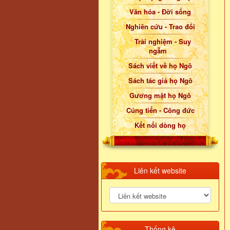
Văn hóa - Đời sống
Nghiên cứu - Trao đổi
Trải nghiệm - Suy
ngẫm
Sách viết về họ Ngô
Sách tác giả họ Ngô
Gương mặt họ Ngô
Cúng tiến - Công đức
Kết nối dòng họ
Liên kết website
Thống kê