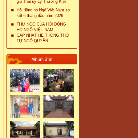
giỗ Thái úy Lý Thường Kiệt
Hội đồng họ Ngô Việt Nam sơ
kết 6 tháng đầu năm 2026
THƯ NGỎ CỦA HỘI ĐỒNG
HỌ NGÔ VIỆT NAM
CẬP NHẬT HỆ THỐNG THỜ
TỰ NGÔ QUYỀN
Album ảnh