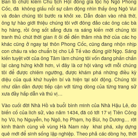
Ban tổ chức kiêm Chủ tịch Hội đồng gia tộc họ Ngô Phong
Cốc, đã không giấu nổi sự cảm động nhìn thấy ông Ngô Vui
và đoàn chúng tôi bước ra khỏi xe. Dẫn đoàn vào nhà thờ,
ông tự hào giới thiệu chúng tôi với đông đảo các ông các bà
họ hàng, rồi ông sốt sắng đưa ra sáng kiến mời chúng tôi
tranh thủ chút thời gian ít ỏi để đến thăm nhà thờ của các họ
khác cũng ở ngay tại thôn Phong Cốc, cũng đang nhộn nhịp
con cháu ra vào chuẩn bị cho Lễ Tế vào đúng giờ Ngọ. Sáng
kiến tuyệt vời của ông Tâm làm chúng tôi vốn đang phấn chấn
lại càng hứng khởi hơn, vì đây là cơ hội vàng với mỗi chúng
tôi để được chiêm ngưỡng, được khám phá những điều kỳ
diệu của quá khứ huyền bí và hiện tại sôi động. Chúng tôi
như dần dần được tiếp cận với từng dòng của từng trang sử
xưa đầy hấp dẫn và thú vị…
Vào cuối đời Nhà Hồ và buổi bình minh của Nhà Hậu Lê, do
biến cố của lich sử, vào năm 1434, đã có tới 17 vị Tiên Công
họ Vũ, họ Nguyễn, họ Ngô, họ Phạm, họ Bùi, họ Dương… rời
kinh thành cùng về vùng Hà Nam này khai phá, xây dựng
quê mới để sinh sống lập nghiệp. Theo phả các dòng họ, thời