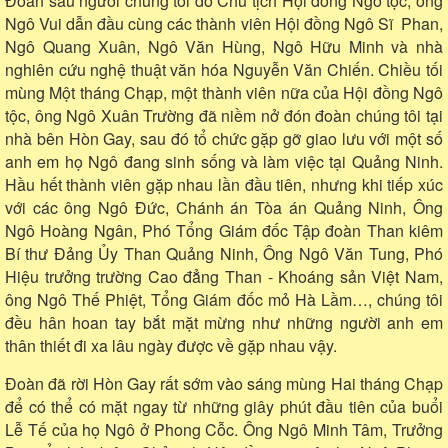
Đoàn sáu người chúng tôi do Chủ tịch Hội đồng Ngô tộc, ông
Ngô Vui dẫn đầu cùng các thành viên Hội đồng Ngô Sĩ Phan,
Ngô Quang Xuân, Ngô Văn Hùng, Ngô Hữu Minh và nhà
nghiên cứu nghệ thuật văn hóa Nguyễn Văn Chiến. Chiều tối
mùng Một tháng Chạp, một thành viên nữa của Hội đồng Ngô
tộc, ông Ngô Xuân Trường đã niềm nở đón đoàn chúng tôi tại
nhà bên Hòn Gay, sau đó tổ chức gặp gỡ giao lưu với một số
anh em họ Ngô đang sinh sống và làm việc tại Quảng Ninh.
Hầu hết thành viên gặp nhau lần đầu tiên, nhưng khi tiếp xúc
với các ông Ngô Đức, Chánh án Tòa án Quảng Ninh, Ông
Ngô Hoàng Ngân, Phó Tổng Giám đốc Tập đoàn Than kiêm
Bí thư Đảng Ủy Than Quảng Ninh, Ông Ngô Văn Tung, Phó
Hiệu trưởng trường Cao đẳng Than - Khoáng sản Việt Nam,
ông Ngô Thế Phiệt, Tổng Giám đốc mỏ Hà Lầm…, chúng tôi
đều hân hoan tay bắt mặt mừng như những người anh em
thân thiết đi xa lâu ngày được về gặp nhau vậy.
Đoàn đã rời Hòn Gay rất sớm vào sáng mùng Hai tháng Chạp
để có thể có mặt ngay từ những giây phút đầu tiên của buổi
Lễ Tế của họ Ngô ở Phong Cỗc. Ông Ngô Minh Tâm, Trưởng