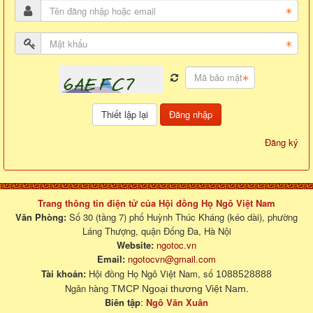
Đăng nhập
Đăng ký
Trang thông tin điện tử của Hội đồng Họ Ngô Việt Nam
Văn Phòng:
Số 30 (tầng 7) phố Huỳnh Thúc Kháng (kéo dài), phường
Láng Thượng, quận Đống Đa, Hà Nội
Website:
ngotoc.vn
Email:
ngotocvn@gmail.com
Tài khoản:
Hội đồng Họ Ngô Việt Nam, số
1088528888
Ngân hàng
.
TMCP Ngoại thương Việt Nam
Biên tập
:
Ngô Văn Xuân