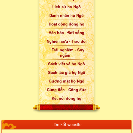
Lịch sử họ Ngô
Danh nhân họ Ngô
Hoạt động dòng họ
Văn hóa - Đời sống
Nghiên cứu - Trao đổi
Trải nghiệm - Suy
ngẫm
Sách viết về họ Ngô
Sách tác giả họ Ngô
Gương mặt họ Ngô
Cúng tiến - Công đức
Kết nối dòng họ
Liên kết website