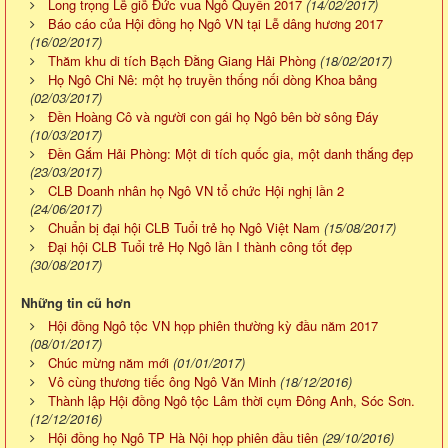
Long trọng Lễ giỗ Đức vua Ngô Quyền 2017
(14/02/2017)
Báo cáo của Hội đồng họ Ngô VN tại Lễ dâng hương 2017
(16/02/2017)
Thăm khu di tích Bạch Đằng Giang Hải Phòng
(18/02/2017)
Họ Ngô Chi Nê: một họ truyền thống nối dòng Khoa bảng
(02/03/2017)
Đền Hoàng Cô và người con gái họ Ngô bên bờ sông Đáy
(10/03/2017)
Đền Gắm Hải Phòng: Một di tích quốc gia, một danh thắng đẹp
(23/03/2017)
CLB Doanh nhân họ Ngô VN tổ chức Hội nghị lần 2
(24/06/2017)
Chuẩn bị đại hội CLB Tuổi trẻ họ Ngô Việt Nam
(15/08/2017)
Đại hội CLB Tuổi trẻ Họ Ngô lần I thành công tốt đẹp
(30/08/2017)
Những tin cũ hơn
Hội đồng Ngô tộc VN họp phiên thường kỳ đầu năm 2017
(08/01/2017)
Chúc mừng năm mới
(01/01/2017)
Vô cùng thương tiếc ông Ngô Văn Minh
(18/12/2016)
Thành lập Hội đồng Ngô tộc Lâm thời cụm Đông Anh, Sóc Sơn.
(12/12/2016)
Hội đồng họ Ngô TP Hà Nội họp phiên đầu tiên
(29/10/2016)