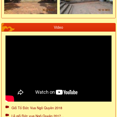
Video
Giỗ Tổ Đức Vua Ngô Quyền 2018
Lễ giỗ Đức vua Ngô Quyền 2017...