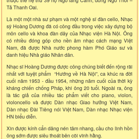
thuộc thế hệ thứ 39 họ Ngô làng Canh, dòng Ngô Thời –
Tả Thanh Oai.
Là một một nhà sư phạm và một nghệ sĩ đàn cello, Nhạc
sỹ Hoàng Dương đã có công đầu trong việc xây dựng bộ
môn cello và khoa đàn dây của Nhạc viện Hà Nội. Ông
có nhiều đóng góp cho nền âm nhạc cách mạng Việt
Nam, đã được Nhà nước phong hàm Phó Giáo sư và
danh hiệu Nhà giáo Nhân dân.
Nhạc sĩ Hoàng Dương được công chúng biết đến rộng rãi
nhất với tuyệt phẩm “Hướng về Hà Nội”, ca khúc ra đời
cuối năm 1953 - đầu 1954, những năm cuối của thời kỳ
kháng chiến chống Pháp, khi ông 20 tuổi. Ngoài ra, ông
là tác giả của nhiều tác phẩm viết cho piano, violon,
violoncello và được Dàn nhạc Giao hưởng Việt Nam,
Dàn nhạc Đài Tiêng nói Việt Nam, Dàn nhạc Nhạc viện
HN biểu diễn.
Xin được kính cẩn dâng nén tâm nhang, cầu cho linh hồn
ông sớm được siêu thoát bên cõi vĩnh hằng.