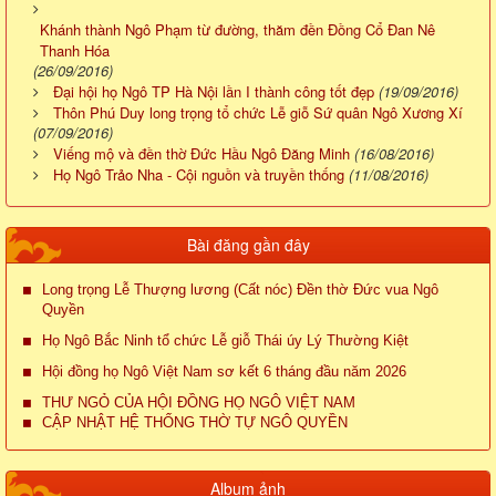
Khánh thành Ngô Phạm từ đường, thăm đền Đồng Cổ Đan Nê
Thanh Hóa
(26/09/2016)
Đại hội họ Ngô TP Hà Nội lần I thành công tốt đẹp
(19/09/2016)
Thôn Phú Duy long trọng tổ chức Lễ giỗ Sứ quân Ngô Xương Xí
(07/09/2016)
Viếng mộ và đền thờ Đức Hầu Ngô Đăng Minh
(16/08/2016)
Họ Ngô Trảo Nha - Cội nguồn và truyền thống
(11/08/2016)
Bài đăng gần đây
Long trọng Lễ Thượng lương (Cất nóc) Đền thờ Đức vua Ngô
Quyền
Họ Ngô Bắc Ninh tổ chức Lễ giỗ Thái úy Lý Thường Kiệt
Hội đồng họ Ngô Việt Nam sơ kết 6 tháng đầu năm 2026
THƯ NGỎ CỦA HỘI ĐỒNG HỌ NGÔ VIỆT NAM
CẬP NHẬT HỆ THỐNG THỜ TỰ NGÔ QUYỀN
Album ảnh