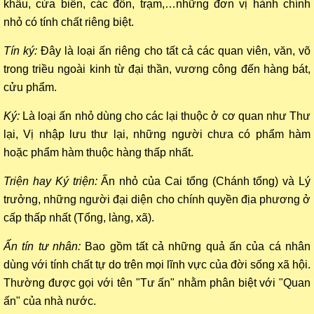
khẩu, cửa biển, các đồn, trạm,…những đơn vị hành chính
nhỏ có tính chất riêng biệt.
Tín ký:
Đây là loại ấn riêng cho tất cả các quan viên, văn, võ
trong triều ngoài kinh từ đại thần, vương công đến hàng bát,
cửu phẩm.
Ký:
Là loại ấn nhỏ dùng cho các lại thuộc ở cơ quan như Thư
lại, Vị nhập lưu thư lại, những người chưa có phẩm hàm
hoặc phẩm hàm thuộc hàng thấp nhất.
Triện hay Ký triện:
Ấn nhỏ của Cai tổng (Chánh tổng) và Lý
trưởng, những người đại diện cho chính quyền địa phương ở
cấp thấp nhất (Tổng, làng, xã).
Ấn tín tư nhân:
Bao gồm tất cả những quả ấn của cá nhân
dùng với tính chất tự do trên mọi lĩnh vực của đời sống xã hội.
Thường được gọi với tên "Tư ấn" nhằm phân biệt với "Quan
ấn" của nhà nước.