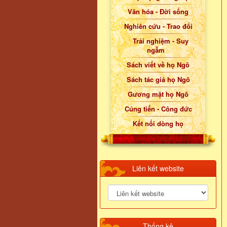
Văn hóa - Đời sống
Nghiên cứu - Trao đổi
Trải nghiệm - Suy
ngẫm
Sách viết về họ Ngô
Sách tác giả họ Ngô
Gương mặt họ Ngô
Cúng tiến - Công đức
Kết nối dòng họ
Liên kết website
Thống kê