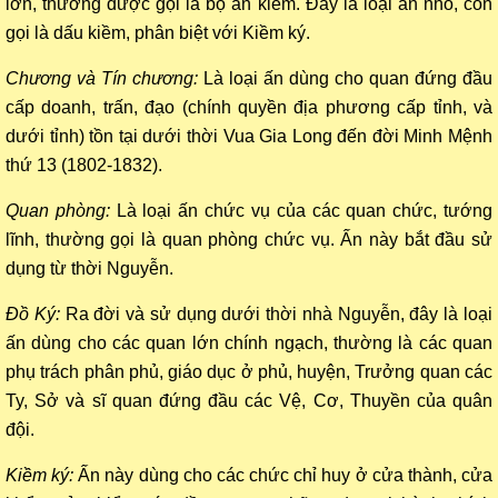
lớn, thường được gọi là bộ ấn kiềm. Đây là loại ấn nhỏ, còn
gọi là dấu kiềm, phân biệt với Kiềm ký.
Chương và Tín chương:
Là loại ấn dùng cho quan đứng đầu
cấp doanh, trấn, đạo (chính quyền địa phương cấp tỉnh, và
dưới tỉnh) tồn tại dưới thời Vua Gia Long đến đời Minh Mệnh
thứ 13 (1802-1832).
Quan phòng:
Là loại ấn chức vụ của các quan chức, tướng
lĩnh, thường gọi là quan phòng chức vụ. Ấn này bắt đầu sử
dụng từ thời Nguyễn.
Đồ Ký:
Ra đời và sử dụng dưới thời nhà Nguyễn, đây là loại
ấn dùng cho các quan lớn chính ngạch, thường là các quan
phụ trách phân phủ, giáo dục ở phủ, huyện, Trưởng quan các
Ty, Sở và sĩ quan đứng đầu các Vệ, Cơ, Thuyền của quân
đội.
Kiềm ký:
Ấn này dùng cho các chức chỉ huy ở cửa thành, cửa