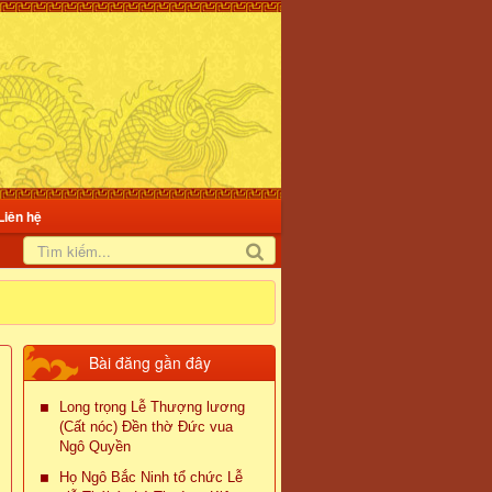
Liên hệ
Bài đăng gần đây
Long trọng Lễ Thượng lương
(Cất nóc) Đền thờ Đức vua
Ngô Quyền
Họ Ngô Bắc Ninh tổ chức Lễ