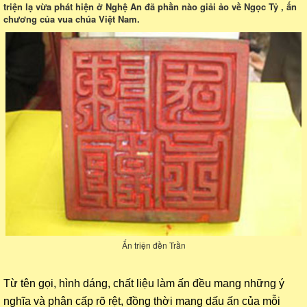
triện lạ vừa phát hiện ở Nghệ An đã phần nào giải ảo về Ngọc Tỷ , ấn
chương của vua chúa Việt Nam.
Ấn triện đền Trần
Từ tên gọi, hình dáng, chất liệu làm ấn đều mang những ý
nghĩa và phân cấp rõ rệt, đồng thời mang dấu ấn của mỗi