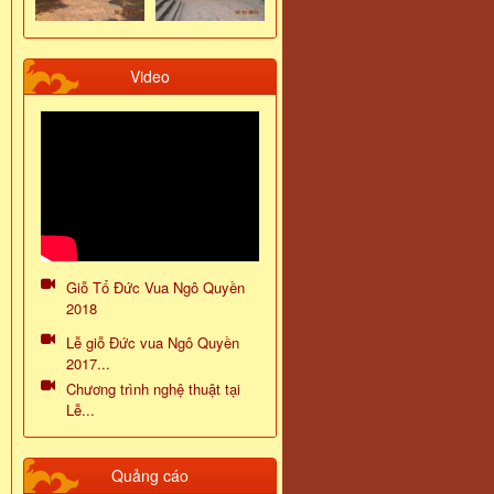
Video
Giỗ Tổ Đức Vua Ngô Quyền
2018
Lễ giỗ Đức vua Ngô Quyền
2017...
Chương trình nghệ thuật tại
Lễ...
Quảng cáo