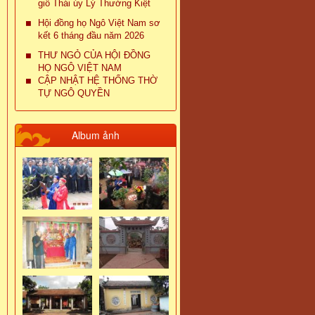
giỗ Thái úy Lý Thường Kiệt
Hội đồng họ Ngô Việt Nam sơ
kết 6 tháng đầu năm 2026
THƯ NGỎ CỦA HỘI ĐỒNG
HỌ NGÔ VIỆT NAM
CẬP NHẬT HỆ THỐNG THỜ
TỰ NGÔ QUYỀN
Album ảnh