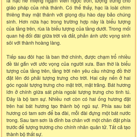
là hạc hé miệng ngậm viên ngọc tròn, tượng trưng cho
giáo pháp của nhà thánh. Có thể thấy, hạc là loài chim
thiêng thay mặt thánh với giọng dịu hào dạy bảo chúng
sinh. Hơn nữa hạc trong trường hợp này là biểu tượng
của tầng trên, rùa là biểu tượng của tầng dưới. Trong mối
quan hệ đối đãi giữa trời và đất, phản ánh ước vọng sinh
sôi với thành hoàng làng.
Tiếp sau đôi hạc là ban thờ chính, được chạm trổ nhiều
đề tài gắn với ước vọng của người xưa. Ban thờ là biểu
tượng của tầng trên, tầng trời nên yêu cầu những đồ thờ
đặt lên đó phải tượng trưng cho trời. Hai cây nến ở hai
góc ngoài tượng trưng cho mặt trời, mặt trăng. Bát hương
lớn ở chính giữa sát phía ngoài tượng trưng cho tinh tú.
Đây là bộ tam sự. Nhiều nơi còn có hai ống hương đặt
trên hai bát hương tạo thành bộ ngũ sự. Phía sau bát
hương có tam sơn để ba đài, mỗi đài đựng một bát nước
trong. Sau tam sơn là đỉnh ba chân với một chân đặt phía
trước để tượng trương cho chính nhân quân tử. Tất cả tạo
thành bộ thất sự.