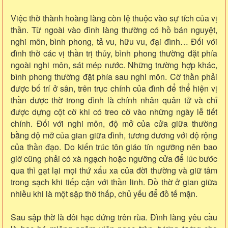
Việc thờ thành hoàng làng còn lệ thuộc vào sự tích của vị
thần. Từ ngoài vào đình làng thường có hồ bán nguyệt,
nghi môn, bình phong, tả vu, hữu vu, đại đình… Đối với
đình thờ các vị thần trị thủy, bình phong thường đặt phía
ngoài nghi môn, sát mép nước. Những trường hợp khác,
bình phong thường đặt phía sau nghi môn. Cờ thần phải
được bố trí ở sân, trên trục chính của đình để thể hiện vị
thần được thờ trong đình là chính nhân quân tử và chỉ
được dựng cột cờ khi có treo cờ vào những ngày lễ tiết
chính. Đối với nghi môn, độ mở của cửa giữa thường
bằng độ mở của gian giữa đình, tương đương với độ rộng
của thần đạo. Do kiến trúc tôn giáo tín ngưỡng nên bao
giờ cũng phải có xà ngạch hoặc ngưỡng cửa để lúc bước
qua thì gạt lại mọi thứ xấu xa của đời thường và giữ tâm
trong sạch khi tiếp cận với thần linh. Đồ thờ ở gian giữa
nhiều khi là một sập thờ thấp, chủ yếu để đồ tế mặn.
Sau sập thờ là đôi hạc đứng trên rùa. Đình làng yêu cầu