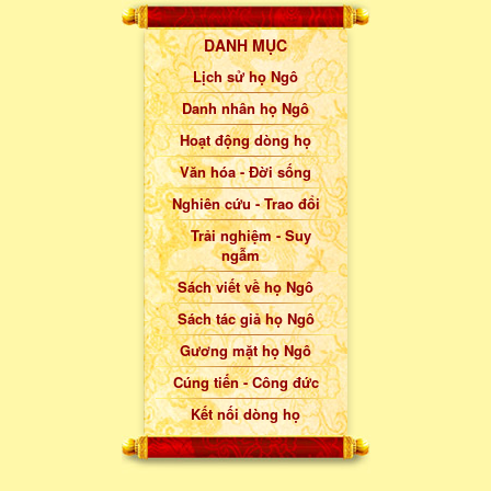
DANH MỤC
Lịch sử họ Ngô
Danh nhân họ Ngô
Hoạt động dòng họ
Văn hóa - Đời sống
Nghiên cứu - Trao đổi
Trải nghiệm - Suy
ngẫm
Sách viết về họ Ngô
Sách tác giả họ Ngô
Gương mặt họ Ngô
Cúng tiến - Công đức
Kết nối dòng họ