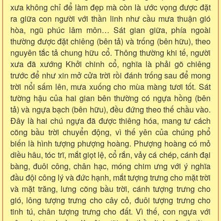
xưa không chỉ để làm đẹp mà còn là ước vọng được đặt
ra giữa con người với thần linh như cầu mưa thuận gió
hòa, ngũ phúc lâm môn… Sát gian giữa, phía ngoài
thường được đặt chiêng (bên tả) và trống (bên hữu), theo
nguyên tắc tả chung hữu cổ. Thông thường khi tế, người
xưa đã xướng Khởi chinh cổ, nghĩa là phải gõ chiêng
trước để như xin mở cửa trời rồi đánh trống sau để mong
trời nổi sấm lên, mưa xuống cho mùa màng tươi tốt. Sát
tường hậu của hai gian bên thường có ngựa hồng (bên
tả) và ngựa bạch (bên hữu), đều đứng theo thế chầu vào.
Đây là hai chú ngựa đã được thiêng hóa, mang tư cách
cõng bầu trời chuyển động, vì thế yên của chúng phổ
biến là hình tượng phượng hoàng. Phượng hoàng có mỏ
diều hâu, tóc trĩ, mắt giọt lệ, cổ rắn, vảy cá chép, cánh đại
bàng, đuôi công, chân hạc, móng chim ưng với ý nghĩa
đầu đội công lý và đức hạnh, mắt tượng trưng cho mặt trời
và mặt trăng, lưng cõng bầu trời, cánh tượng trưng cho
gió, lông tượng trưng cho cây cỏ, đuôi tượng trưng cho
tinh tú, chân tượng trưng cho đất. Vì thế, con ngựa với