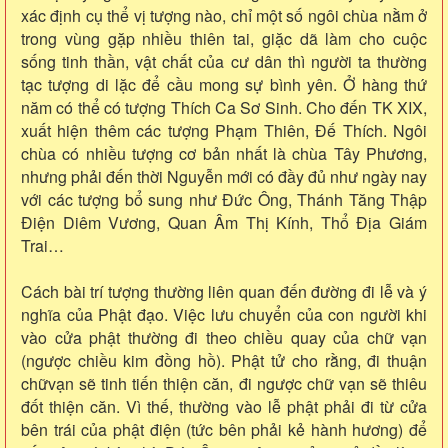
xác định cụ thể vị tượng nào, chỉ một số ngôi chùa nằm ở
trong vùng gặp nhiều thiên tai, giặc dã làm cho cuộc
sống tinh thần, vật chất của cư dân thì người ta thường
tạc tượng di lặc để cầu mong sự bình yên. Ở hàng thứ
năm có thể có tượng Thích Ca Sơ Sinh. Cho đến TK XIX,
xuất hiện thêm các tượng Phạm Thiên, Đế Thích. Ngôi
chùa có nhiều tượng cơ bản nhất là chùa Tây Phương,
nhưng phải đến thời Nguyễn mới có đầy đủ như ngày nay
với các tượng bổ sung như Đức Ông, Thánh Tăng Thập
Điện Diêm Vương, Quan Âm Thị Kính, Thổ Địa Giám
Trai…
Cách bài trí tượng thường liên quan đến đường đi lễ và ý
nghĩa của Phật đạo. Việc lưu chuyển của con người khi
vào cửa phật thường đi theo chiều quay của chữ vạn
(ngược chiều kim đồng hồ). Phật tử cho rằng, đi thuận
chữvạn sẽ tinh tiến thiện căn, đi ngược chữ vạn sẽ thiêu
đốt thiện căn. Vì thế, thường vào lễ phật phải đi từ cửa
bên trái của phật điện (tức bên phải kẻ hành hương) để