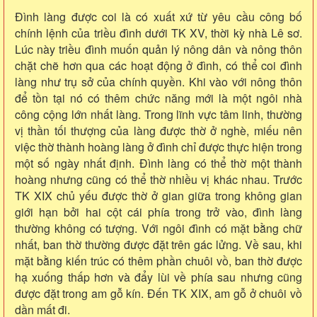
Đình làng được coi là có xuất xứ từ yêu cầu công bố
chính lệnh của triều đình dưới TK XV, thời kỳ nhà Lê sơ.
Lúc này triều đình muốn quản lý nông dân và nông thôn
chặt chẽ hơn qua các hoạt động ở đình, có thể coi đình
làng như trụ sở của chính quyền. Khi vào với nông thôn
để tồn tại nó có thêm chức năng mới là một ngôi nhà
công cộng lớn nhất làng. Trong lĩnh vực tâm linh, thường
vị thần tối thượng của làng được thờ ở nghè, miếu nên
việc thờ thành hoàng làng ở đình chỉ được thực hiện trong
một số ngày nhất định. Đình làng có thể thờ một thành
hoàng nhưng cũng có thể thờ nhiều vị khác nhau. Trước
TK XIX chủ yếu được thờ ở gian giữa trong không gian
giới hạn bởi hai cột cái phía trong trở vào, đình làng
thường không có tượng. Với ngôi đình có mặt bằng chữ
nhất, ban thờ thường được đặt trên gác lửng. Về sau, khi
mặt bằng kiến trúc có thêm phần chuôi vồ, ban thờ được
hạ xuống thấp hơn và đẩy lùi về phía sau nhưng cũng
được đặt trong am gỗ kín. Đến TK XIX, am gỗ ở chuôi vồ
dần mất đi.