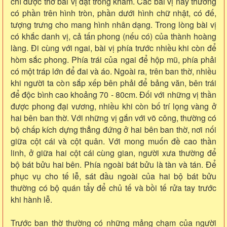
chỉ được thờ bài vị đặt trong khám. Các bài vị này thường
có phần trên hình tròn, phần dưới hình chữ nhật, có đế,
tượng trưng cho mang hình nhân dạng. Trong lòng bài vị
có khắc danh vị, cả tấn phong (nếu có) của thành hoàng
làng. Đi cùng với ngai, bài vị phía trước nhiều khi còn để
hòm sắc phong. Phía trái của ngai để hộp mũ, phía phải
có một tráp lớn để đai và áo. Ngoài ra, trên ban thờ, nhiều
khi người ta còn sắp xếp bên phải để bảng văn, bên trái
để độc bình cao khoảng 70 - 80cm. Đối với những vị thần
được phong đại vương, nhiều khi còn bố trí lọng vàng ở
hai bên ban thờ. Với những vị gắn với võ công, thường có
bộ chấp kích dựng thẳng đứng ở hai bên ban thờ, nơi nối
giữa cột cái và cột quân. Với mong muốn đề cao thần
linh, ở giữa hai cột cái cùng gian, người xưa thường để
bộ bát bửu hai bên. Phía ngoài bát bửu là tàn và tán. Để
phục vụ cho tế lễ, sát đầu ngoài của hai bộ bát bửu
thường có bộ quán tẩy để chủ tế và bồi tế rửa tay trước
khi hành lễ.
Trước ban thờ thường có những mảng chạm của người