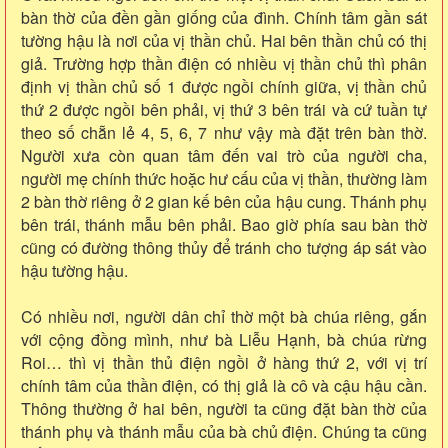
bàn thờ của đền gần giống của đình. Chính tâm gần sát
tường hậu là nơi của vị thần chủ. Hai bên thần chủ có thị
giả. Trường hợp thần điện có nhiều vị thần chủ thì phân
định vị thần chủ số 1 được ngồi chính giữa, vị thần chủ
thứ 2 được ngồi bên phải, vị thứ 3 bên trái và cứ tuần tự
theo số chẵn lẻ 4, 5, 6, 7 như vậy mà đặt trên bàn thờ.
Người xưa còn quan tâm đến vai trò của người cha,
người mẹ chính thức hoặc hư cấu của vị thần, thường làm
2 bàn thờ riêng ở 2 gian kế bên của hậu cung. Thánh phụ
bên trái, thánh mẫu bên phải. Bao giờ phía sau bàn thờ
cũng có đường thông thủy để tránh cho tượng áp sát vào
hậu tường hậu.
Có nhiều nơi, người dân chỉ thờ một bà chúa riêng, gắn
với cộng đồng mình, như bà Liễu Hạnh, bà chúa rừng
Roi… thì vị thần thủ điện ngồi ở hàng thứ 2, với vị trí
chính tâm của thần điện, có thị giả là cô và cậu hậu cần.
Thông thường ở hai bên, người ta cũng đặt bàn thờ của
thánh phụ và thánh mẫu của bà chủ điện. Chúng ta cũng