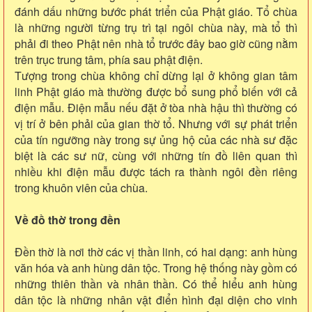
đánh dấu những bước phát triển của Phật giáo. Tổ chùa
là những người từng trụ trì tại ngôi chùa này, mà tổ thì
phải đi theo Phật nên nhà tổ trước đây bao giờ cũng nằm
trên trục trung tâm, phía sau phật điện.
Tượng trong chùa không chỉ dừng lại ở không gian tâm
linh Phật giáo mà thường được bổ sung phổ biến với cả
điện mẫu. Điện mẫu nếu đặt ở tòa nhà hậu thì thường có
vị trí ở bên phải của gian thờ tổ. Nhưng với sự phát triển
của tín ngưỡng này trong sự ủng hộ của các nhà sư đặc
biệt là các sư nữ, cùng với những tín đồ liên quan thì
nhiều khi điện mẫu được tách ra thành ngôi đền riêng
trong khuôn viên của chùa.
Về đồ thờ trong đền
Đền thờ là nơi thờ các vị thần linh, có hai dạng: anh hùng
văn hóa và anh hùng dân tộc. Trong hệ thống này gồm có
những thiên thần và nhân thần. Có thể hiểu anh hùng
dân tộc là những nhân vật điển hình đại diện cho vinh