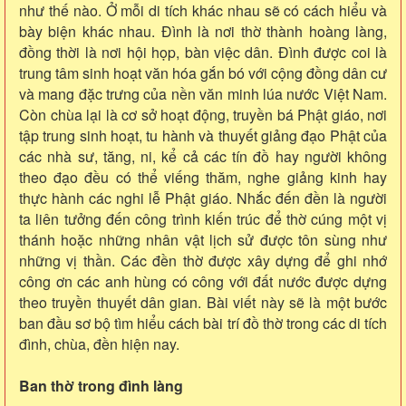
như thế nào. Ở mỗi di tích khác nhau sẽ có cách hiểu và
bày biện khác nhau. Đình là nơi thờ thành hoàng làng,
đồng thời là nơi hội họp, bàn việc dân. Đình được coi là
trung tâm sinh hoạt văn hóa gắn bó với cộng đồng dân cư
và mang đặc trưng của nền văn minh lúa nước Việt Nam.
Còn chùa lại là cơ sở hoạt động, truyền bá Phật giáo, nơi
tập trung sinh hoạt, tu hành và thuyết giảng đạo Phật của
các nhà sư, tăng, ni, kể cả các tín đồ hay người không
theo đạo đều có thể viếng thăm, nghe giảng kinh hay
thực hành các nghi lễ Phật giáo. Nhắc đến đền là người
ta liên tưởng đến công trình kiến trúc để thờ cúng một vị
thánh hoặc những nhân vật lịch sử được tôn sùng như
những vị thần. Các đền thờ được xây dựng để ghi nhớ
công ơn các anh hùng có công với đất nước được dựng
theo truyền thuyết dân gian. Bài viết này sẽ là một bước
ban đầu sơ bộ tìm hiểu cách bài trí đồ thờ trong các di tích
đình, chùa, đền hiện nay.
Ban thờ trong đình làng