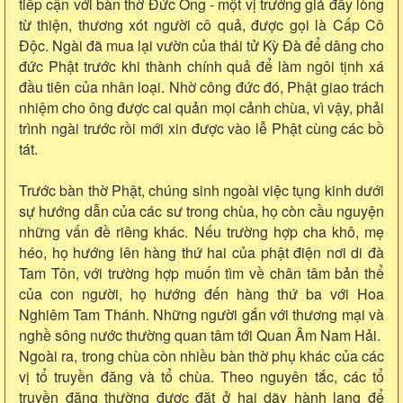
tiếp cận với bàn thờ Đức Ông - một vị trưởng giả đầy lòng
từ thiện, thương xót người cô quả, được gọi là Cấp Cô
Độc. Ngài đã mua lại vườn của thái tử Kỳ Đà để dâng cho
đức Phật trước khi thành chính quả để làm ngôi tịnh xá
đầu tiên của nhân loại. Nhờ công đức đó, Phật giao trách
nhiệm cho ông được cai quản mọi cảnh chùa, vì vậy, phải
trình ngài trước rồi mới xin được vào lễ Phật cùng các bồ
tát.
Trước bàn thờ Phật, chúng sinh ngoài việc tụng kinh dưới
sự hướng dẫn của các sư trong chùa, họ còn cầu nguyện
những vấn đề riêng khác. Nếu trường hợp cha khô, mẹ
héo, họ hướng lên hàng thứ hai của phật điện nơi di đà
Tam Tôn, với trường hợp muốn tìm về chân tâm bản thể
của con người, họ hướng đến hàng thứ ba với Hoa
Nghiêm Tam Thánh. Những người gắn với thương mại và
nghề sông nước thường quan tâm tới Quan Âm Nam Hải.
Ngoài ra, trong chùa còn nhiều bàn thờ phụ khác của các
vị tổ truyền đăng và tổ chùa. Theo nguyên tắc, các tổ
truyền đăng thường được đặt ở hai dãy hành lang để