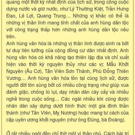
quang một thời kỳ nhất định của lịch sử, trong công cuộc
dựng nước và giữ nước, như Lý Thường Kiệt, Trần Hưng
Đạo, Lê Lợi, Quang Trung… Những vị khác có thể là
những vị thần linh mang tính chất của anh hùng dân tộc
với công trạng thấp hơn những anh hùng dân tộc nêu
trên.
Anh hùng văn hóa là những vị thần linh được sinh ra bởi
tư duy liên tưởng của cộng đồng cư dân nhất định. Anh
hùng văn hóa có khả năng tạo thiên lập địa và chỉ xuất
hiện vào thời kỳ nguyên thủy như các vị: Mẫu Khởi
Nguyên (Âu Cơ), Tản Viên Sơn Thánh, Phù Đổng Thiên
Vương… Anh hùng văn hóa tồn tại cùng lịch sử, được
người đời tôn sùng bởi có nhiều công trạng như giúp vua
đánh giặc, chống lũ lụt, dạy nhân dân cày cấy và nhiều
nghề trong cuộc sống… Các ngài nhiều khi cũng được
nhân dân xây dựng dưới hình thức một gia đình thần
thánh (như Tản Viên, Mỵ Nương) hoặc mang tư cách của
cặp uyên ương khởi nguyên (như ông Đùng, bà Đoàng).
Ở rất nhiều ngôi đền chỉ thờ một vị thần chủ. Cách bài trí