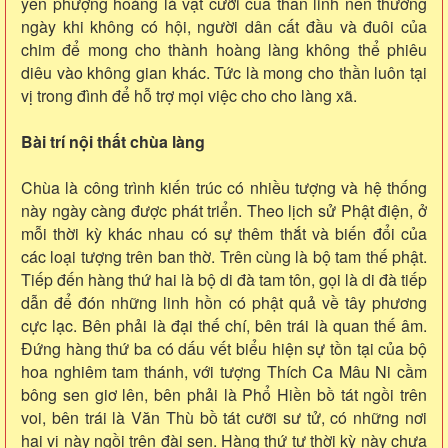
yên phượng hoàng là vật cưỡi của thần linh nên thường
ngày khi không có hội, người dân cất đầu và đuôi của
chim để mong cho thành hoàng làng không thể phiêu
diêu vào không gian khác. Tức là mong cho thần luôn tại
vị trong đình để hỗ trợ mọi việc cho cho làng xã.
Bài trí nội thất chùa làng
Chùa là công trình kiến trúc có nhiều tượng và hệ thống
này ngày càng được phát triển. Theo lịch sử Phật điện, ở
mỗi thời kỳ khác nhau có sự thêm thắt và biến đổi của
các loại tượng trên ban thờ. Trên cùng là bộ tam thế phật.
Tiếp đến hàng thứ hai là bộ di đà tam tôn, gọi là di đà tiếp
dẫn để đón những linh hồn có phật quả về tây phương
cực lạc. Bên phải là đại thế chí, bên trái là quan thế âm.
Đứng hàng thứ ba có dấu vết biểu hiện sự tồn tại của bộ
hoa nghiêm tam thánh, với tượng Thích Ca Mâu Ni cầm
bông sen giơ lên, bên phải là Phổ Hiền bồ tát ngồi trên
voi, bên trái là Văn Thù bồ tát cưỡi sư tử, có những nơi
hai vị này ngồi trên đài sen. Hàng thứ tư thời kỳ này chưa