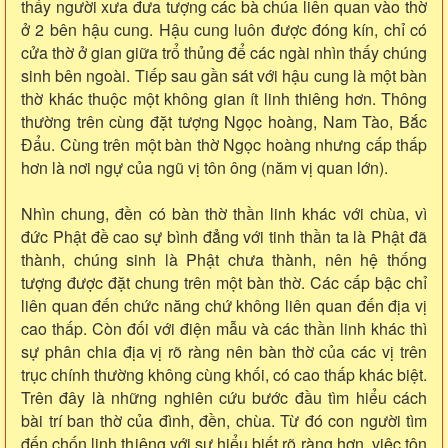
thấy người xưa đưa tượng các bà chúa liên quan vào thờ
ở 2 bên hậu cung. Hậu cung luôn được đóng kín, chỉ có
cửa thờ ở gian giữa trổ thủng để các ngài nhìn thấy chúng
sinh bên ngoài. Tiếp sau gần sát với hậu cung là một bàn
thờ khác thuộc một không gian ít linh thiêng hơn. Thông
thường trên cùng đặt tượng Ngọc hoàng, Nam Tào, Bắc
Đẩu. Cùng trên một bàn thờ Ngọc hoàng nhưng cấp thấp
hơn là nơi ngự của ngũ vị tôn ông (năm vị quan lớn).
Nhìn chung, đền có bàn thờ thần linh khác với chùa, vì
đức Phật đề cao sự bình đẳng với tinh thần ta là Phật đã
thành, chúng sinh là Phật chưa thành, nên hệ thống
tượng được đặt chung trên một bàn thờ. Các cấp bậc chỉ
liên quan đến chức năng chứ không liên quan đến địa vị
cao thấp. Còn đối với điện mẫu và các thần linh khác thì
sự phân chia địa vị rõ ràng nên bàn thờ của các vị trên
trục chính thường không cùng khối, có cao thấp khác biệt.
Trên đây là những nghiên cứu bước đầu tìm hiểu cách
bài trí ban thờ của đình, đền, chùa. Từ đó con người tìm
đến chốn linh thiêng với sự hiểu biết rõ ràng hơn, việc tôn