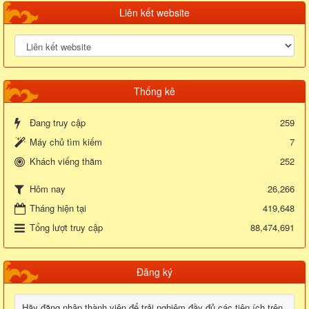
Liên kết website
Thống kê
Đang truy cập
259
Máy chủ tìm kiếm
7
Khách viếng thăm
252
26,266
Hôm nay
Tháng hiện tại
419,648
Tổng lượt truy cập
88,474,691
Đăng ký
Hãy đăng nhập thành viên để trải nghiệm đầy đủ các tiện ích trên