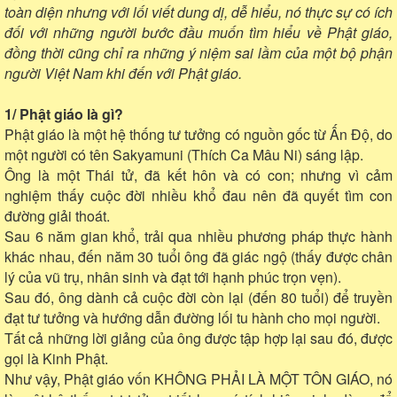
toàn diện nhưng với lối viết dung dị, dễ hiểu, nó thực sự có ích
đối với những người bước đầu muốn tìm hiểu về Phật giáo,
đồng thời cũng chỉ ra những ý niệm sai lầm của một bộ phận
người Việt Nam khi đến với Phật giáo.
1/ Phật giáo là gì?
Phật giáo là một hệ thống tư tưởng có nguồn gốc từ Ấn Độ, do
một người có tên Sakyamuni (Thích Ca Mâu Ni) sáng lập.
Ông là một Thái tử, đã kết hôn và có con; nhưng vì cảm
nghiệm thấy cuộc đời nhiều khổ đau nên đã quyết tìm con
đường giải thoát.
Sau 6 năm gian khổ, trải qua nhiều phương pháp thực hành
khác nhau, đến năm 30 tuổi ông đã giác ngộ (thấy được chân
lý của vũ trụ, nhân sinh và đạt tới hạnh phúc trọn vẹn).
Sau đó, ông dành cả cuộc đời còn lại (đến 80 tuổi) để truyền
đạt tư tưởng và hướng dẫn đường lối tu hành cho mọi người.
Tất cả những lời giảng của ông được tập hợp lại sau đó, được
gọi là Kinh Phật.
Như vậy, Phật giáo vốn KHÔNG PHẢI LÀ MỘT TÔN GIÁO, nó