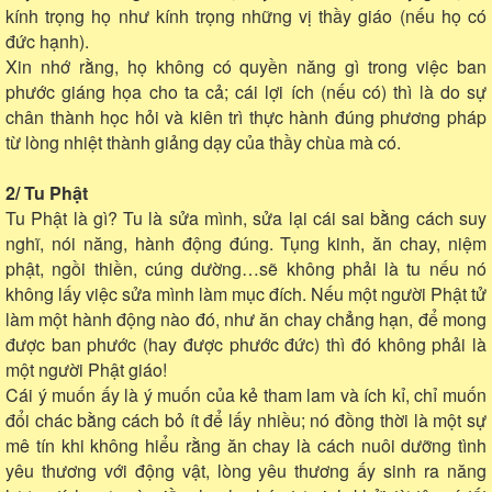
kính trọng họ như kính trọng những vị thầy giáo (nếu họ có
đức hạnh).
Xin nhớ rằng, họ không có quyền năng gì trong việc ban
phước giáng họa cho ta cả; cái lợi ích (nếu có) thì là do sự
chân thành học hỏi và kiên trì thực hành đúng phương pháp
từ lòng nhiệt thành giảng dạy của thầy chùa mà có.
2/ Tu Phật
Tu Phật là gì? Tu là sửa mình, sửa lại cái sai bằng cách suy
nghĩ, nói năng, hành động đúng. Tụng kinh, ăn chay, niệm
phật, ngồi thiền, cúng dường…sẽ không phải là tu nếu nó
không lấy việc sửa mình làm mục đích. Nếu một người Phật tử
làm một hành động nào đó, như ăn chay chẳng hạn, để mong
được ban phước (hay được phước đức) thì đó không phải là
một người Phật giáo!
Cái ý muốn ấy là ý muốn của kẻ tham lam và ích kỉ, chỉ muốn
đổi chác bằng cách bỏ ít để lấy nhiều; nó đồng thời là một sự
mê tín khi không hiểu rằng ăn chay là cách nuôi dưỡng tình
yêu thương với động vật, lòng yêu thương ấy sinh ra năng