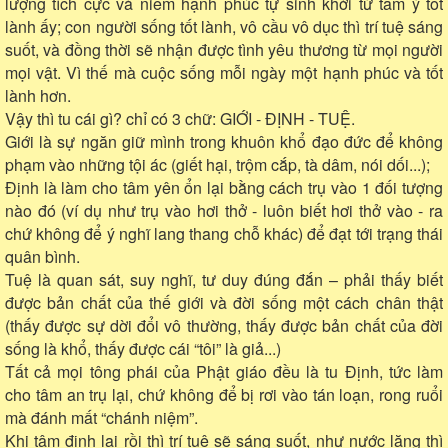
lượng tích cực và niềm hạnh phúc tự sinh khởi từ tâm ý tốt
lành ấy; con người sống tốt lành, vô cầu vô dục thì trí tuệ sáng
suốt, và đồng thời sẽ nhận được tình yêu thương từ mọi người
mọi vật. Vì thế mà cuộc sống mỗi ngày một hạnh phúc và tốt
lành hơn.
Vậy thì tu cái gì? chỉ có 3 chữ: GIỚI - ĐỊNH - TUỆ.
Giới là sự ngăn giữ mình trong khuôn khổ đạo đức để không
phạm vào những tội ác (giết hại, trộm cắp, tà dâm, nói dối...);
Định là làm cho tâm yên ổn lại bằng cách trụ vào 1 đối tượng
nào đó (ví dụ như trụ vào hơi thở - luôn biết hơi thở vào - ra
chứ không để ý nghĩ lang thang chỗ khác) để đạt tới trạng thái
quân bình.
Tuệ là quan sát, suy nghĩ, tư duy đúng đắn – phải thấy biết
được bản chất của thế giới và đời sống một cách chân thật
(thấy được sự dời đổi vô thường, thấy được bản chất của đời
sống là khổ, thấy được cái “tôi” là giả...)
Tất cả mọi tông phái của Phật giáo đều là tu Định, tức làm
cho tâm an trụ lại, chứ không để bị rơi vào tán loạn, rong ruổi
mà đánh mất “chánh niệm”.
Khi tâm định lại rồi thì trí tuệ sẽ sáng suốt, như nước lặng thì