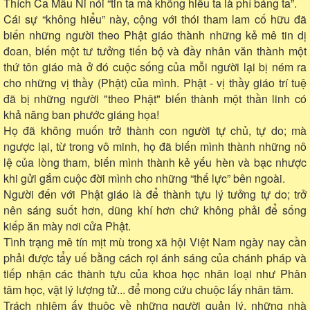
Thích Ca Mâu Ni nói “tin ta mà không hiểu ta là phỉ báng ta”.
Cái sự “không hiểu” này, cộng với thói tham lam cố hữu đã
biến những người theo Phật giáo thành những kẻ mê tin dị
đoan, biến một tư tưởng tiến bộ và đầy nhân văn thành một
thứ tôn giáo mà ở đó cuộc sống của mỗi người lại bị ném ra
cho những vị thầy (Phật) của mình. Phật - vị thầy giáo trí tuệ
đã bị những người "theo Phật" biến thành một thần linh có
khả năng ban phước giáng họa!
Họ đã không muốn trở thành con người tự chủ, tự do; mà
ngược lại, từ trong vô minh, họ đã biến mình thành những nô
lệ của lòng tham, biến mình thành kẻ yếu hèn và bạc nhược
khi gửi gắm cuộc đời mình cho những “thế lực” bên ngoài.
Người đến với Phật giáo là để thành tựu lý tưởng tự do; trở
nên sáng suốt hơn, dũng khí hơn chứ không phải để sống
kiếp ăn mày nơi cửa Phật.
Tình trạng mê tín mịt mù trong xã hội Việt Nam ngày nay cần
phải được tẩy uế bằng cách rọi ánh sáng của chánh pháp và
tiếp nhận các thành tựu của khoa học nhân loại như Phân
tâm học, vật lý lượng tử... để mong cứu chuộc lấy nhân tâm.
Trách nhiệm ấy thuộc về những người quản lý, những nhà