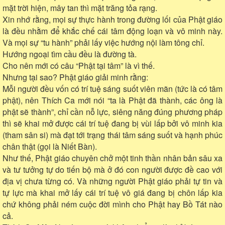
mặt trời hiện, mây tan thì mặt trăng tỏa rạng.
Xin nhớ rằng, mọi sự thực hành trong đường lối của Phật giáo
là đều nhằm để khắc chế cái tâm động loạn và vô minh này.
Và mọi sự “tu hành” phải lấy việc hướng nội làm tông chỉ.
Hướng ngoại tìm cầu đều là đường tà.
Cho nên mới có câu “Phật tại tâm” là vì thế.
Nhưng tại sao? Phật giáo giải minh rằng:
Mỗi người đều vốn có trí tuệ sáng suốt viên mãn (tức là có tâm
phật), nên Thích Ca mới nói “ta là Phật đã thành, các ông là
phật sẽ thành”, chỉ cần nỗ lực, siêng năng đúng phương pháp
thì sẽ khai mở được cái trí tuệ đang bị vùi lấp bởi vô minh kia
(tham sân si) mà đạt tới trạng thái tâm sáng suốt và hạnh phúc
chân thật (gọi là Niết Bàn).
Như thế, Phật giáo chuyên chở một tinh thần nhân bản sâu xa
và tư tưởng tự do tiến bộ mà ở đó con người được đề cao với
địa vị chưa từng có. Và những người Phật giáo phải tự tin và
tự lực mà khai mở lấy cái trí tuệ vô giá đang bị chôn lấp kia
chứ không phải ném cuộc đời mình cho Phật hay Bồ Tát nào
cả.