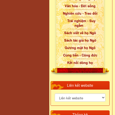
Văn hóa - Đời sống
Nghiên cứu - Trao đổi
Trải nghiệm - Suy
ngẫm
Sách viết về họ Ngô
Sách tác giả họ Ngô
Gương mặt họ Ngô
Cúng tiến - Công đức
Kết nối dòng họ
Liên kết website
Thống kê