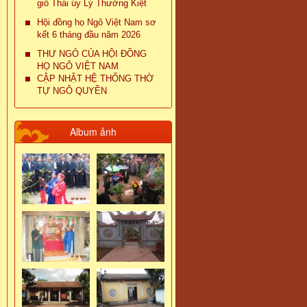
giỗ Thái úy Lý Thường Kiệt
Hội đồng họ Ngô Việt Nam sơ
kết 6 tháng đầu năm 2026
THƯ NGỎ CỦA HỘI ĐỒNG
HỌ NGÔ VIỆT NAM
CẬP NHẬT HỆ THỐNG THỜ
TỰ NGÔ QUYỀN
Album ảnh