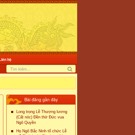
Liên hệ
Bài đăng gần đây
Long trọng Lễ Thượng lương
(Cất nóc) Đền thờ Đức vua
Ngô Quyền
Họ Ngô Bắc Ninh tổ chức Lễ