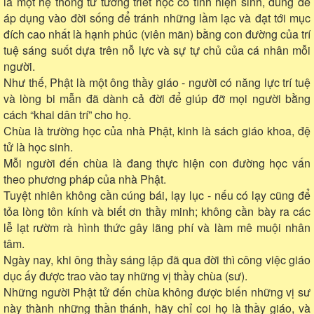
là một hệ thống tư tưởng triết học có tính hiện sinh, dùng để
áp dụng vào đời sống để tránh những lầm lạc và đạt tới mục
đích cao nhất là hạnh phúc (viên mãn) bằng con đường của trí
tuệ sáng suốt dựa trên nỗ lực và sự tự chủ của cá nhân mỗi
người.
Như thế, Phật là một ông thầy giáo - người có năng lực trí tuệ
và lòng bi mẫn đã dành cả đời để giúp đỡ mọi người bằng
cách “khai dân trí” cho họ.
Chùa là trường học của nhà Phật, kinh là sách giáo khoa, đệ
tử là học sinh.
Mỗi người đến chùa là đang thực hiện con đường học vấn
theo phương pháp của nhà Phật.
Tuyệt nhiên không cần cúng bái, lạy lục - nếu có lạy cũng để
tỏa lòng tôn kính và biết ơn thầy minh; không cần bày ra các
lễ lạt rườm rà hình thức gây lãng phí và làm mê muội nhân
tâm.
Ngày nay, khi ông thầy sáng lập đã qua đời thì công việc giáo
dục ấy được trao vào tay những vị thầy chùa (sư).
Những người Phật tử đến chùa không được biến những vị sư
này thành những thần thánh, hãy chỉ coi họ là thầy giáo, và