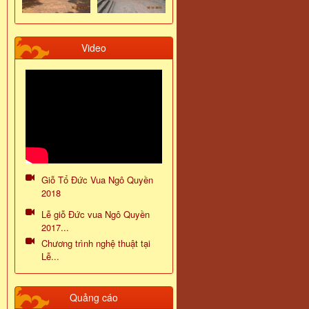
Video
Giỗ Tổ Đức Vua Ngô Quyền
2018
Lễ giỗ Đức vua Ngô Quyền
2017...
Chương trình nghệ thuật tại
Lễ...
Quảng cáo