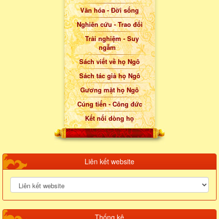
Văn hóa - Đời sống
Nghiên cứu - Trao đổi
Trải nghiệm - Suy
ngẫm
Sách viết về họ Ngô
Sách tác giả họ Ngô
Gương mặt họ Ngô
Cúng tiến - Công đức
Kết nối dòng họ
Liên kết website
Thống kê