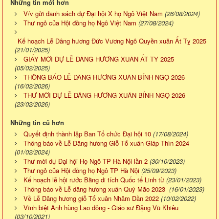
Những tin mới hơn
V/v gửi danh sách dự Đại hội X họ Ngô Việt Nam
(26/08/2024)
Thư ngỏ của Hội đồng họ Ngô Việt Nam
(27/08/2024)
Kế hoạch Lễ Dâng hương Đức Vương Ngô Quyền xuân Ất Tỵ 2025
(21/01/2025)
GIẤY MỜI DỰ LỄ DÂNG HƯƠNG XUÂN ẤT TY 2025
(05/02/2025)
THÔNG BÁO LỄ DÂNG HƯƠNG XUÂN BÍNH NGỌ 2026
(16/02/2026)
THƯ MỜI DỰ LỄ DÂNG HƯƠNG XUÂN BÍNH NGỌ 2026
(23/02/2026)
Những tin cũ hơn
Quyết định thành lập Ban Tổ chức Đại hội 10
(17/08/2024)
Thông báo về Lễ Dâng hương Giỗ Tổ xuân Giáp Thìn 2024
(01/02/2024)
Thư mời dự Đại hội Họ Ngô TP Hà Nội lần 2
(30/10/2023)
Thư ngỏ của Hội đồng họ Ngô TP Hà Nội
(25/09/2023)
Kế hoạch lễ hội rước Bằng di tích Quốc tế Linh từ
(23/01/2023)
Thông báo về Lễ dâng hương xuân Quý Mão 2023
(16/01/2023)
Về Lễ Dâng hương giỗ Tổ xuân Nhâm Dần 2022
(10/02/2022)
Vĩnh biệt Anh hùng Lao đông - Giáo sư Đặng Vũ Khiêu
(03/10/2021)