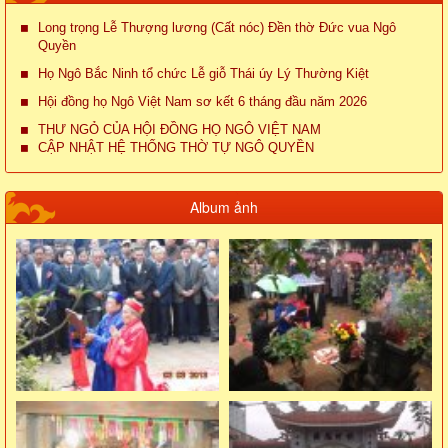
Long trọng Lễ Thượng lương (Cất nóc) Đền thờ Đức vua Ngô
Quyền
Họ Ngô Bắc Ninh tổ chức Lễ giỗ Thái úy Lý Thường Kiệt
Hội đồng họ Ngô Việt Nam sơ kết 6 tháng đầu năm 2026
THƯ NGỎ CỦA HỘI ĐỒNG HỌ NGÔ VIỆT NAM
CẬP NHẬT HỆ THỐNG THỜ TỰ NGÔ QUYỀN
Album ảnh