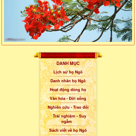
DANH MỤC
Lịch sử họ Ngô
Danh nhân họ Ngô
Hoạt động dòng họ
Văn hóa - Đời sống
Nghiên cứu - Trao đổi
Trải nghiệm - Suy
ngẫm
Sách viết về họ Ngô