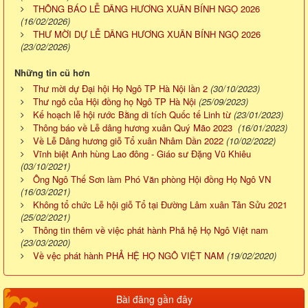
THÔNG BÁO LỄ DÂNG HƯƠNG XUÂN BÍNH NGỌ 2026
(16/02/2026)
THƯ MỜI DỰ LỄ DÂNG HƯƠNG XUÂN BÍNH NGỌ 2026
(23/02/2026)
Những tin cũ hơn
Thư mời dự Đại hội Họ Ngô TP Hà Nội lần 2
(30/10/2023)
Thư ngỏ của Hội đồng họ Ngô TP Hà Nội
(25/09/2023)
Kế hoạch lễ hội rước Bằng di tích Quốc tế Linh từ
(23/01/2023)
Thông báo về Lễ dâng hương xuân Quý Mão 2023
(16/01/2023)
Về Lễ Dâng hương giỗ Tổ xuân Nhâm Dần 2022
(10/02/2022)
Vĩnh biệt Anh hùng Lao đông - Giáo sư Đặng Vũ Khiêu
(03/10/2021)
Ông Ngô Thế Sơn làm Phó Văn phòng Hội đồng Họ Ngô VN
(16/03/2021)
Không tổ chức Lễ hội giỗ Tổ tại Đường Lâm xuân Tân Sửu 2021
(25/02/2021)
Thông tin thêm về việc phát hành Phả hệ Họ Ngô Việt nam
(23/03/2020)
Về vệc phát hành PHẢ HỆ HỌ NGÔ VIỆT NAM
(19/02/2020)
Bài đăng gần đây