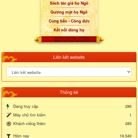
Sách tác giả họ Ngô
Gương mặt họ Ngô
Cúng tiến - Công đức
Kết nối dòng họ
Liên kết website
Thống kê
Đang truy cập
286
Máy chủ tìm kiếm
1
Khách viếng thăm
285
19,540
Hôm nay