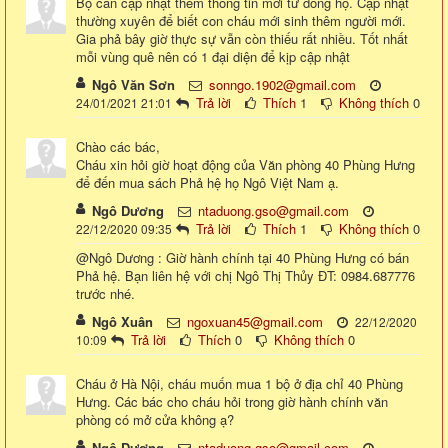
Bộ cần cập nhật thêm thông tin mới từ dòng họ. Cập nhật
thường xuyên để biết con cháu mới sinh thêm người mới.
Gia phả bây giờ thực sự vẫn còn thiếu rất nhiều. Tốt nhất
mỗi vùng quê nên có 1 đại diện để kịp cập nhật
Ngô Văn Sơn
sonngo.1902@gmail.com
Trả lời
Thích
1
Không thích
0
24/01/2021 21:01
Chào các bác,
Cháu xin hỏi giờ hoạt động của Văn phòng 40 Phùng Hưng
để đến mua sách Phả hệ họ Ngô Việt Nam ạ.
Ngô Dương
ntaduong.gso@gmail.com
Trả lời
Thích
1
Không thích
0
22/12/2020 09:35
@Ngô Dương : Giờ hành chính tại 40 Phùng Hưng có bán
Phả hệ. Bạn liên hệ với chị Ngô Thị Thủy ĐT: 0984.687776
trước nhé.
Ngô Xuân
ngoxuan45@gmail.com
22/12/2020
Trả lời
Thích
0
Không thích
0
10:09
Cháu ở Hà Nội, cháu muốn mua 1 bộ ở địa chỉ 40 Phùng
Hưng. Các bác cho cháu hỏi trong giờ hành chính văn
phòng có mở cửa không ạ?
Ngô Dương
ntaduong.gso@gmail.com