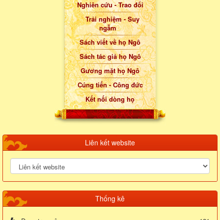
Nghiên cứu - Trao đổi
Trải nghiệm - Suy
ngẫm
Sách viết về họ Ngô
Sách tác giả họ Ngô
Gương mặt họ Ngô
Cúng tiến - Công đức
Kết nối dòng họ
Liên kết website
Thống kê