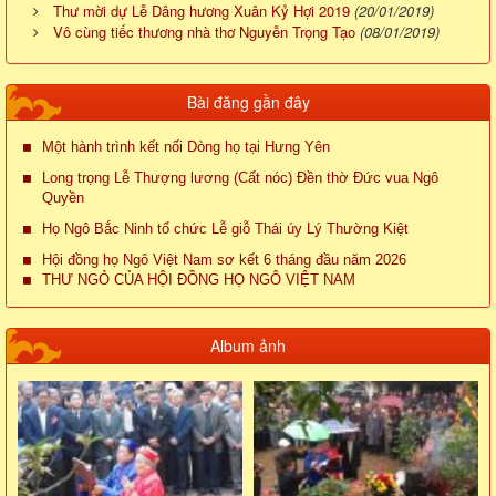
Thư mời dự Lễ Dâng hương Xuân Kỷ Hợi 2019
(20/01/2019)
Vô cùng tiếc thương nhà thơ Nguyễn Trọng Tạo
(08/01/2019)
Bài đăng gần đây
Một hành trình kết nối Dòng họ tại Hưng Yên
Long trọng Lễ Thượng lương (Cất nóc) Đền thờ Đức vua Ngô
Quyền
Họ Ngô Bắc Ninh tổ chức Lễ giỗ Thái úy Lý Thường Kiệt
Hội đồng họ Ngô Việt Nam sơ kết 6 tháng đầu năm 2026
THƯ NGỎ CỦA HỘI ĐỒNG HỌ NGÔ VIỆT NAM
Album ảnh