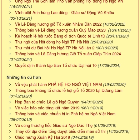
Ông Ngô Thế Sơn làm Phó Văn phòng Hội đồng Họ Ngô VN
(16/03/2021)
Vĩnh biệt Anh hùng Lao đông - Giáo sư Đặng Vũ Khiêu
(03/10/2021)
Về Lễ Dâng hương giỗ Tổ xuân Nhâm Dần 2022
(10/02/2022)
Thông báo về Lễ dâng hương xuân Quý Mão 2023
(16/01/2023)
Kế hoạch lễ hội rước Bằng di tích Quốc tế Linh từ
(23/01/2023)
Thư ngỏ của Hội đồng họ Ngô TP Hà Nội
(25/09/2023)
Thư mời dự Đại hội Họ Ngô TP Hà Nội lần 2
(30/10/2023)
Thông báo về Lễ Dâng hương Giỗ Tổ xuân Giáp Thìn 2024
(01/02/2024)
Quyết định thành lập Ban Tổ chức Đại hội 10
(17/08/2024)
Những tin cũ hơn
Về vệc phát hành PHẢ HỆ HỌ NGÔ VIỆT NAM
(19/02/2020)
Thông báo không tổ chức lễ hội giỗ Tổ 2020 tại Đường Lâm
(01/02/2020)
Họp Ban tổ chức Lễ giỗ Ngô Quyền
(04/01/2020)
Về việc báo cáo tổng kết năm 2019
(06/11/2019)
Thông báo về việc chuẩn bị in Phả hệ họ Ngô Việt Nam
(06/07/2019)
Vô cùng thương tiếc Giáo sư Ngô Đức Thọ
(01/05/2019)
Thay đổi địa điểm tổng duyệt biểu diễn màn sử thi
(14/02/2019)
Chúc mừng Xuân Kỷ Hợi 2019
(04/02/2019)