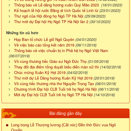
Thông báo về Lễ dâng hương xuân Quý Mão 2023
(16/01/2023)
Kế hoạch lễ hội rước Bằng di tích Quốc tế Linh từ
(23/01/2023)
Thư ngỏ của Hội đồng họ Ngô TP Hà Nội
(25/09/2023)
Thư mời dự Đại hội Họ Ngô TP Hà Nội lần 2
(30/10/2023)
Những tin cũ hơn
Họp Ban tổ chức Lễ giỗ Ngô Quyền
(04/01/2020)
Về việc báo cáo tổng kết năm 2019
(06/11/2019)
Thông báo về việc chuẩn bị in Phả hệ họ Ngô Việt Nam
(06/07/2019)
Vô cùng thương tiếc Giáo sư Ngô Đức Thọ
(01/05/2019)
Thay đổi địa điểm tổng duyệt biểu diễn màn sử thi
(14/02/2019)
Chúc mừng Xuân Kỷ Hợi 2019
(04/02/2019)
Thư mời dự Lễ Dâng hương Xuân Kỷ Hợi 2019
(20/01/2019)
Vô cùng tiếc thương nhà thơ Nguyễn Trọng Tạo
(08/01/2019)
Chương trình Đại hội CLB Tuổi trẻ họ Ngô Hà Nội
(06/11/2018)
Mời dự Đại hội CLB Tuổi trẻ họ Ngô TP Hà Nội
(14/10/2018)
Bài đăng gần đây
Long trọng Lễ Thượng lương (Cất nóc) Đền thờ Đức vua Ngô
Quyền