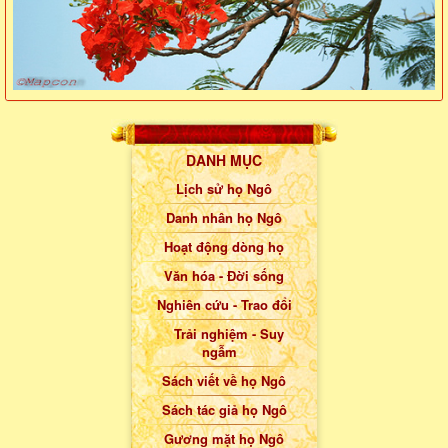
DANH MỤC
Lịch sử họ Ngô
Danh nhân họ Ngô
Hoạt động dòng họ
Văn hóa - Đời sống
Nghiên cứu - Trao đổi
Trải nghiệm - Suy
ngẫm
Sách viết về họ Ngô
Sách tác giả họ Ngô
Gương mặt họ Ngô