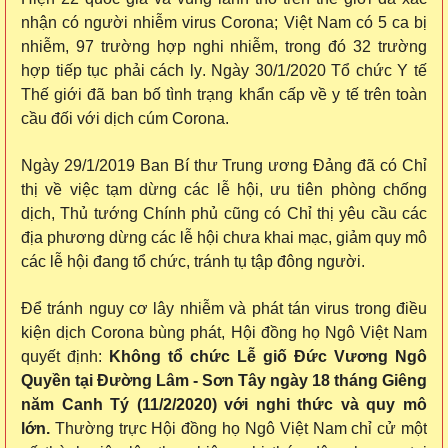
nhận có người nhiễm
virus Corona;
Việt Nam
c
ó 5 ca bị
nhiễm, 97 trường hợp nghi nhiễm
, trong đó
32 trường
hợp tiếp tục
phải
cách ly
. N
gày 30/1/2020 Tổ chức Y tế
Thế giới đã ban bố tình trạng khẩn cấp về
y
tế trên toàn
cầu đối với dịch
cúm
Corona.
Ngày 29/1/2019 Ban Bí thư Trung ương Đảng đã có Chỉ
thị về việc tạm dừng các lễ hội, ưu tiên phòng chống
dịch, Thủ tướng Chính phủ cũng có Chỉ thị yêu cầu các
địa phương dừng các lễ hội chưa khai mạc, giảm quy mô
các lễ hội đang tổ chức, tránh tụ tập đông người.
Để tránh nguy cơ lây nhiễm và phát tán virus trong điều
kiện dịch Corona bùng phát, Hội đồng họ Ngô Việt Nam
quyết định:
Không tổ chức Lễ giố Đức Vương Ngô
Quyền tại Đường Lâm - Sơn Tây ngày 18 tháng Giêng
năm Canh Tý (11/2/2020) với nghi thức và quy mô
lớn.
Thường trực Hội đồng họ Ngô Việt Nam chỉ cử một