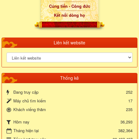
Cúng tiến - Công đức
Kết nối dòng họ
Liên kết website
Thống kê
Đang truy cập
252
Máy chủ tìm kiếm
17
Khách viếng thăm
235
36,293
Hôm nay
Tháng hiện tại
382,364