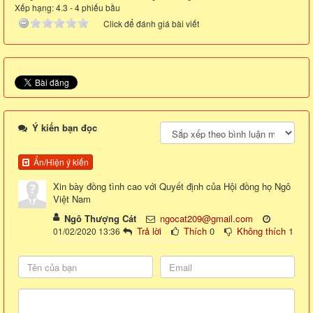
Xếp hạng:
4.3
-
4
phiếu bầu
Click để đánh giá bài viết
Ý kiến bạn đọc
Ẩn/Hiện ý kiến
Xin bày đồng tình cao với Quyết định của Hội đồng họ Ngô
Việt Nam
Ngô Thượng Cát
ngocat209@gmail.com
Trả lời
Thích
0
Không thích
1
01/02/2020 13:36