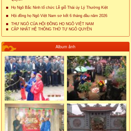
Họ Ngô Bắc Ninh tổ chức Lễ giỗ Thái úy Lý Thường Kiệt
Hội đồng họ Ngô Việt Nam sơ kết 6 tháng đầu năm 2026
THƯ NGỎ CỦA HỘI ĐỒNG HỌ NGÔ VIỆT NAM
CẬP NHẬT HỆ THỐNG THỜ TỰ NGÔ QUYỀN
Album ảnh