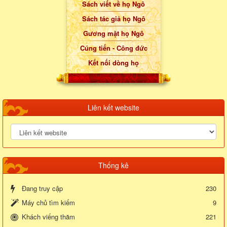
Sách viết về họ Ngô
Sách tác giả họ Ngô
Gương mặt họ Ngô
Cúng tiến - Công đức
Kết nối dòng họ
Liên kết website
Thống kê
Đang truy cập
230
Máy chủ tìm kiếm
9
Khách viếng thăm
221