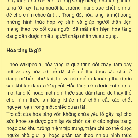
thủy táng (thả xác chết xuống sông/ biển), hỏa táng, thiên
táng (ở Tây Tạng người ta thường mang xác chết lên núi
để cho chim chóc ăn),… Trong đó, hỏa táng là một trong
những hình thức hợp vệ sinh và giúp người thân tiện
mang theo tro cốt của người đã mất nên hiện hỏa táng
đang dần được nhiều người chấp nhận và sử dụng.
Hỏa táng là gì?
Theo Wikipedia, hỏa táng là quá trình đốt cháy, làm bay
hơi và oxy hóa cơ thể đã chết để thu được các chất ở
dạng cơ bản như khí, tro và các mảnh khoáng thu được
sau khi làm khô xương cốt. Hỏa táng còn được coi như là
một tang lễ hoặc một nghi thức sau đám tang để thay thế
cho hình thức an táng khác như chôn cất xác chết
nguyên vẹn trong một chiếc quan tài.
Tro cốt của hỏa táng vốn không chứa yếu tố gây hại cho
sức khỏe sẽ được gom lại và chôn cất ở các nghĩa trang
hoặc các khu tưởng niệm tập trung, thậm chí có thể được
người nhà giữ lại hoặc phân tán theo nhiều hình thức