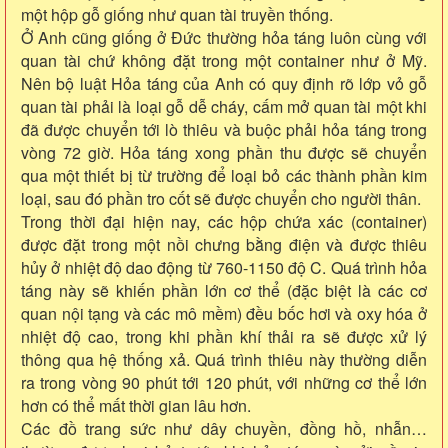
một hộp gỗ giống như quan tài truyền thống.
Ở Anh cũng giống ở Đức thường hỏa táng luôn cùng với
quan tài chứ không đặt trong một container như ở Mỹ.
Nên bộ luật Hỏa táng của Anh có quy định rõ lớp vỏ gỗ
quan tài phải là loại gỗ dễ cháy, cấm mở quan tài một khi
đã được chuyển tới lò thiêu và buộc phải hỏa táng trong
vòng 72 giờ. Hỏa táng xong phần thu được sẽ chuyển
qua một thiết bị từ trường để loại bỏ các thành phần kim
loại, sau đó phần tro cốt sẽ được chuyển cho người thân.
Trong thời đại hiện nay, các hộp chứa xác (container)
được đặt trong một nồi chưng bằng điện và được thiêu
hủy ở nhiệt độ dao động từ 760-1150 độ C. Quá trình hỏa
táng này sẽ khiến phần lớn cơ thể (đặc biệt là các cơ
quan nội tạng và các mô mềm) đều bốc hơi và oxy hóa ở
nhiệt độ cao, trong khi phần khí thải ra sẽ được xử lý
thông qua hệ thống xả. Quá trình thiêu này thường diễn
ra trong vòng 90 phút tới 120 phút, với những cơ thể lớn
hơn có thể mất thời gian lâu hơn.
Các đồ trang sức như dây chuyền, đồng hồ, nhẫn…