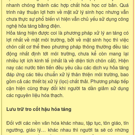
nhanh chóng thành các hợp chất hóa học cơ bản. Quá
trình này thuận lợi hơn về mặt xử lý sinh học nhưng vẫn
chưa thực sự phổ biến vì hiện vẫn chủ yếu sử dụng công
nghệ hỏa táng bằng điện.
Hỏa táng hiện được coi là phương pháp xử lý an táng có
lợi nhất về mặt môi trường, bởi về mặt sinh học thì việc
chôn cất cơ thể theo phương pháp thông thường đều tác
động nhất định tới môi trường, chưa kể còn mang lại
nhiều lợi ích kinh tế (nhất là về diện tích chôn cất). Hiện
nay các nước tiên tiến đều yêu cầu các dịch vụ hỏa táng
đáp ứng các tiêu chuẩn xử lý thân thiện môi trường, bao
gồm cả các thiết bị xử lý (lọc) chất thải. Phương pháp tiếp
cận hiện cũng thay đổi khi người ta dần giảm sử dụng
các nguyên liệu hóa thạch.
Lưu trữ tro cốt hậu hỏa táng
Đối với các nền văn hóa khác nhau, tập tục, tôn giáo, tín
ngưỡng, giáo lý… khác nhau thì người ta sẽ có những