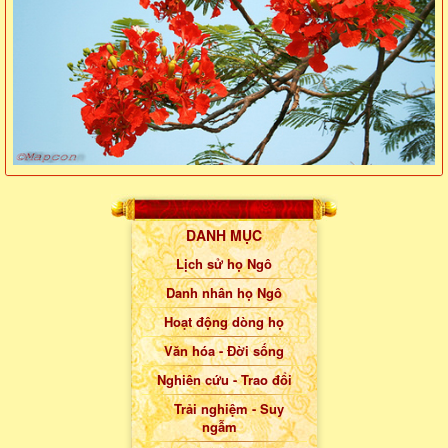
DANH MỤC
Lịch sử họ Ngô
Danh nhân họ Ngô
Hoạt động dòng họ
Văn hóa - Đời sống
Nghiên cứu - Trao đổi
Trải nghiệm - Suy
ngẫm