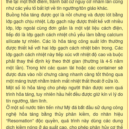
thể tại một thời điểm, tránh bất cứ nguy cơ nhầm lẫn cũng
như các yếu tố bất lợi về tín ngưỡng/tôn giáo khác.
Buồng hỏa táng được gọi là nồi chưng và được lót bằng
lớp gạch chịu nhiệt. Lớp gạch này được thiết kế với nhiều
lớp, lớp ngoài cùng đơn giản là một vật liệu cách điện,
tiếp đó là lớp gạch cách nhiệt chủ yếu làm bằng calcium
silicate tự nhiên. Các lò hỏa táng công suất lớn thường
được thiết kế với hai lớp gạch cách nhiệt bên trong. Các
lớp gạch cách nhiệt này tiếp xúc với nhiệt độ cao và buộc
phải thay thế định kỳ theo thời gian (thường là 4-5 năm
một lần). Trong khi các quan tài hoặc các container sẽ
được đưa vào nồi chưng càng nhanh càng tốt thông qua
một máng trượt nhằm tránh mất nhiệt thất thoát ở cửa lò.
Một số lò hỏa táng cho phép người thân được xem quá
trình hỏa táng, tuy nhiên hầu hết đều được giữ kín vì lý do
tín ngưỡng, tâm linh.
Ở một số nước tiên tiến như Mỹ đá bắt đầu sử dụng công
nghệ hỏa táng bằng thủy phân kiềm, do nhãn hiệu
“Resomation” độc quyền, quá trình này dùng các dung
dịch kiềm nóng ở áp suất cao, cho phép phân hủy cơ thể