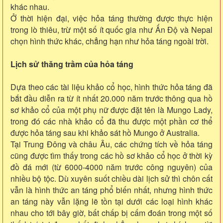
khác nhau.
Ở thời hiện đại, việc hỏa táng thường được thực hiện
trong lò thiêu, trừ một số ít quốc gia như Ấn Độ và Nepal
chọn hình thức khác, chẳng hạn như hỏa táng ngoài trời.
Lịch sử thăng trầm của hỏa táng
Dựa theo các tài liệu khảo cổ học, hình thức hỏa táng đã
bắt đầu diễn ra từ ít nhất 20.000 năm trước thông qua hồ
sơ khảo cổ của một phụ nữ được đặt tên là Mungo Lady,
trong đó các nhà khảo cổ đã thu được một phần cơ thể
được hỏa táng sau khi khảo sát hồ Mungo ở Australia.
Tại Trung Đông và châu Âu, các chứng tích về hỏa táng
cũng được tìm thấy trong các hồ sơ khảo cổ học ở thời kỳ
đồ đá mới (từ 6000-4000 năm trước công nguyên) của
nhiều bộ tộc. Dù xuyên suốt chiều dài lịch sử thì chôn cất
vẫn là hình thức an táng phổ biến nhất, nhưng hình thức
an táng này vẫn lặng lẽ tồn tại dưới các loại hình khác
nhau cho tới bây giờ, bất chấp bị cấm đoán trong một số