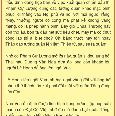
triều đình đang họp bàn về việc xuất quân chiến đấu thì
Phạm Cự Lượng cùng các tướng quân khác mặc binh
phục, đi thẳng vào Nội phủ và nói với mọi người rằng:
“Nay, thưởng người có công mà phạt kẻ không vâng
mạng, đó là phép hành binh. Bây giờ Chúa Thượng hãy
còn thơ ấu, bọn ta dẫu hết sức liều chết, may mà có chút
công lao thì ai biết cho? Chi bằng trước hãy tôn ngay
Thập đạo tướng quân lên làm Thiên tử, sau sẽ ra quân”.
Nhờ có Phạm Cự Lượng mở lời này, quân sĩ đều tung hô,
Thái hậu Dương Vân Nga đưa áo long cổn khoác lên
người Lê Hoàn để ông lên ngôi Vua.
Lê Hoàn lên ngôi Vua, nhưng ngai vàng đối với ông trở
thành thử thách lớn khi phải đối mặt với quân Tống đang
tiến đến.
Nhà Vua ổn định được tình hình trong nước, tập hợp sức
mạnh của Đại Cồ Việt, nhờ đó mà đánh bại quân Tống,
khiến chủ tướng Hầu Nhân Bảo bị tử trận.