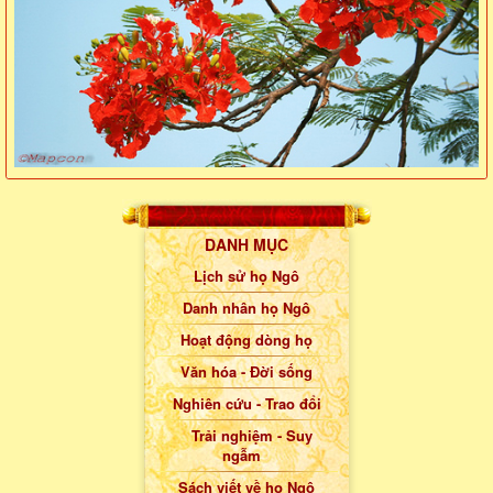
DANH MỤC
Lịch sử họ Ngô
Danh nhân họ Ngô
Hoạt động dòng họ
Văn hóa - Đời sống
Nghiên cứu - Trao đổi
Trải nghiệm - Suy
ngẫm
Sách viết về họ Ngô