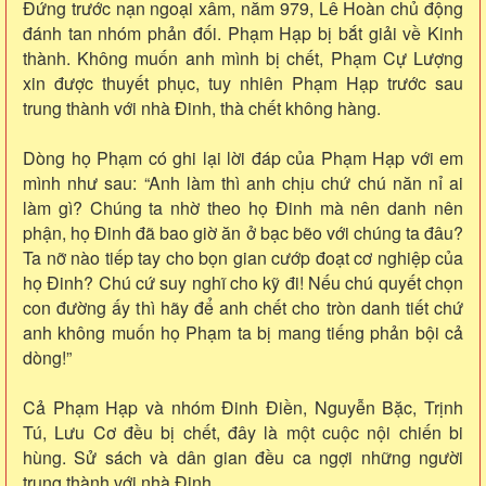
Đứng trước nạn ngoại xâm, năm 979, Lê Hoàn chủ động
đánh tan nhóm phản đối. Phạm Hạp bị bắt giải về Kinh
thành. Không muốn anh mình bị chết, Phạm Cự Lượng
xin được thuyết phục, tuy nhiên Phạm Hạp trước sau
trung thành với nhà Đinh, thà chết không hàng.
Dòng họ Phạm có ghi lại lời đáp của Phạm Hạp với em
mình như sau: “Anh làm thì anh chịu chứ chú năn nỉ ai
làm gì? Chúng ta nhờ theo họ Đinh mà nên danh nên
phận, họ Đinh đã bao giờ ăn ở bạc bẽo với chúng ta đâu?
Ta nỡ nào tiếp tay cho bọn gian cướp đoạt cơ nghiệp của
họ Đinh? Chú cứ suy nghĩ cho kỹ đi! Nếu chú quyết chọn
con đường ấy thì hãy để anh chết cho tròn danh tiết chứ
anh không muốn họ Phạm ta bị mang tiếng phản bội cả
dòng!”
Cả Phạm Hạp và nhóm Đinh Điền, Nguyễn Bặc, Trịnh
Tú, Lưu Cơ đều bị chết, đây là một cuộc nội chiến bi
hùng. Sử sách và dân gian đều ca ngợi những người
trung thành với nhà Đinh.