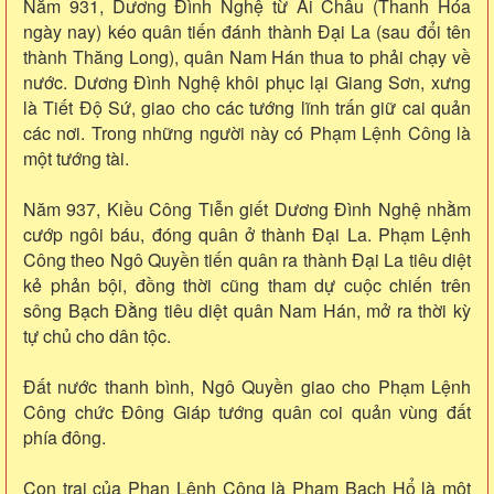
Năm 931, Dương Đình Nghệ từ Ái Châu (Thanh Hóa
ngày nay) kéo quân tiến đánh thành Đại La (sau đổi tên
thành Thăng Long), quân Nam Hán thua to phải chạy về
nước. Dương Đình Nghệ khôi phục lại Giang Sơn, xưng
là Tiết Độ Sứ, giao cho các tướng lĩnh trấn giữ cai quản
các nơi. Trong những người này có Phạm Lệnh Công là
một tướng tài.
Năm 937, Kiều Công Tiễn giết Dương Đình Nghệ nhằm
cướp ngôi báu, đóng quân ở thành Đại La. Phạm Lệnh
Công theo Ngô Quyền tiến quân ra thành Đại La tiêu diệt
kẻ phản bội, đồng thời cũng tham dự cuộc chiến trên
sông Bạch Đằng tiêu diệt quân Nam Hán, mở ra thời kỳ
tự chủ cho dân tộc.
Đất nước thanh bình, Ngô Quyền giao cho Phạm Lệnh
Công chức Đông Giáp tướng quân coi quản vùng đất
phía đông.
Con trai của Phạn Lệnh Công là Phạm Bạch Hổ là một