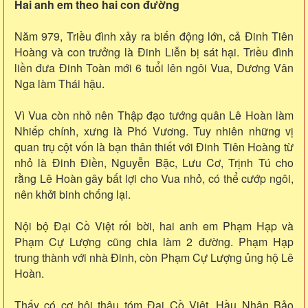
Hai anh em theo hai con đường
Năm 979, Triều đình xảy ra biến động lớn, cả Đinh Tiên
Hoàng và con trưởng là Đinh Liễn bị sát hại. Triều đình
liền đưa Đinh Toàn mới 6 tuổi lên ngôi Vua, Dương Vân
Nga làm Thái hậu.
Vì Vua còn nhỏ nên Thập đạo tướng quân Lê Hoàn làm
Nhiếp chính, xưng là Phó Vương. Tuy nhiên những vị
quan trụ cột vốn là bạn thân thiết với Đinh Tiên Hoàng từ
nhỏ là Đinh Điền, Nguyễn Bặc, Lưu Cơ, Trịnh Tú cho
rằng Lê Hoàn gây bất lợi cho Vua nhỏ, có thể cướp ngôi,
nên khởi binh chống lại.
Nội bộ Đại Cồ Việt rối bời, hai anh em Phạm Hạp và
Phạm Cự Lượng cũng chia làm 2 đường. Phạm Hạp
trung thành với nhà Đinh, còn Phạm Cự Lượng ủng hộ Lê
Hoàn.
Thấy có cơ hội thâu tóm Đại Cồ Việt, Hầu Nhân Bảo