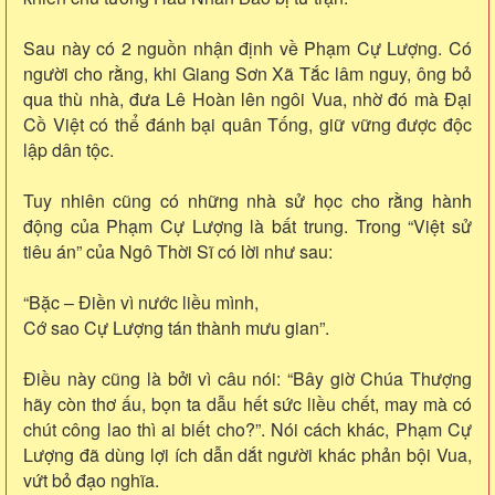
Sau này có 2 nguồn nhận định về Phạm Cự Lượng. Có
người cho rằng, khi Giang Sơn Xã Tắc lâm nguy, ông bỏ
qua thù nhà, đưa Lê Hoàn lên ngôi Vua, nhờ đó mà Đại
Cồ Việt có thể đánh bại quân Tống, giữ vững được độc
lập dân tộc.
Tuy nhiên cũng có những nhà sử học cho rằng hành
động của Phạm Cự Lượng là bất trung. Trong “Việt sử
tiêu án” của Ngô Thời Sĩ có lời như sau:
“Bặc – Điền vì nước liều mình,
Cớ sao Cự Lượng tán thành mưu gian”.
Điều này cũng là bởi vì câu nói: “Bây giờ Chúa Thượng
hãy còn thơ ấu, bọn ta dẫu hết sức liều chết, may mà có
chút công lao thì ai biết cho?”. Nói cách khác, Phạm Cự
Lượng đã dùng lợi ích dẫn dắt người khác phản bội Vua,
vứt bỏ đạo nghĩa.