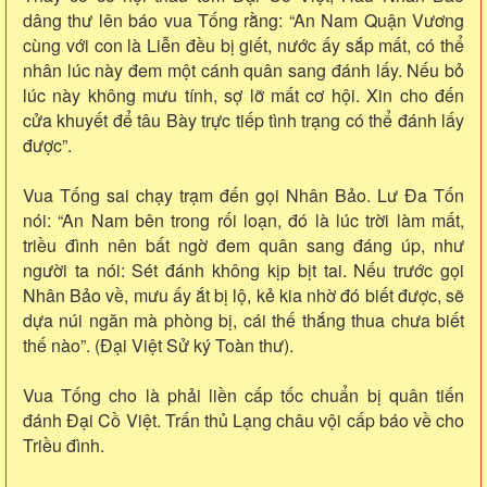
dâng thư lên báo vua Tống rằng: “An Nam Quận Vương
cùng với con là Liễn đều bị giết, nước ấy sắp mất, có thể
nhân lúc này đem một cánh quân sang đánh lấy. Nếu bỏ
lúc này không mưu tính, sợ lỡ mất cơ hội. Xin cho đến
cửa khuyết để tâu Bày trực tiếp tình trạng có thể đánh lấy
được”.
Vua Tống sai chạy trạm đến gọi Nhân Bảo. Lư Đa Tốn
nói: “An Nam bên trong rối loạn, đó là lúc trời làm mất,
triều đình nên bất ngờ đem quân sang đáng úp, như
người ta nói: Sét đánh không kịp bịt tai. Nếu trước gọi
Nhân Bảo về, mưu ấy ắt bị lộ, kẻ kia nhờ đó biết được, sẽ
dựa núi ngăn mà phòng bị, cái thế thắng thua chưa biết
thế nào”. (Đại Việt Sử ký Toàn thư).
Vua Tống cho là phải liền cấp tốc chuẩn bị quân tiến
đánh Đại Cồ Việt. Trấn thủ Lạng châu vội cấp báo về cho
Triều đình.