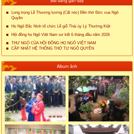
Bài đăng gần đây
Long trọng Lễ Thượng lương (Cất nóc) Đền thờ Đức vua Ngô
Quyền
Họ Ngô Bắc Ninh tổ chức Lễ giỗ Thái úy Lý Thường Kiệt
Hội đồng họ Ngô Việt Nam sơ kết 6 tháng đầu năm 2026
THƯ NGỎ CỦA HỘI ĐỒNG HỌ NGÔ VIỆT NAM
CẬP NHẬT HỆ THỐNG THỜ TỰ NGÔ QUYỀN
Album ảnh