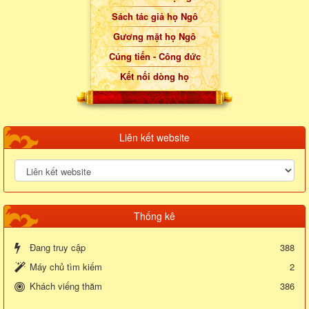
Sách tác giả họ Ngô
Gương mặt họ Ngô
Cúng tiến - Công đức
Kết nối dòng họ
Liên kết website
Thống kê
Đang truy cập
388
Máy chủ tìm kiếm
2
Khách viếng thăm
386