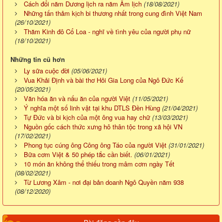
Cách đổi năm Dương lịch ra năm Âm lịch
(18/08/2021)
Những tấn thảm kịch bi thương nhất trong cung đình Việt Nam
(26/10/2021)
Thăm Kinh đô Cổ Loa - nghĩ về tình yêu của người phụ nữ
(18/10/2021)
Những tin cũ hơn
Ly sữa cuộc đời
(05/06/2021)
Vua Khải Định và bài thơ Hỏi Gia Long của Ngô Đức Kế
(20/05/2021)
Văn hóa ăn và nấu ăn của người Việt
(11/05/2021)
Ý nghĩa một số linh vật tại khu DTLS Đền Hùng
(21/04/2021)
Tự Đức và bi kịch của một ông vua hay chữ
(13/03/2021)
Nguồn gốc cách thức xưng hô thân tộc trong xã hội VN
(17/02/2021)
Phong tục cúng ông Công ông Táo của người Việt
(31/01/2021)
Bữa cơm Việt & 50 phép tắc cần biết.
(06/01/2021)
10 món ăn không thể thiếu trong mâm cơm ngày Tết
(08/02/2021)
Từ Lương Xâm - nơi đại bản doanh Ngô Quyền năm 938
(08/12/2020)