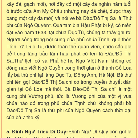
xây đá, gạch mới), nơi đây có một cây đa nghìn năm tuổi
ở trước cửa Am Mỵ Châu (nhưng nay đã chết, được thay
bằng một cây đa mới) và nói về bà Đào/Đỗ Thị Sa là Thứ
phi của Ngô Quyền”. Qua tấm bia Hậu Phật bi ký, có niên
đại vào năm 1633, tại chùa Dục Tú, chúng ta thấy ghi rõ:
Người sống trong nội cung của phủ chúa Trịnh, quê thôn
Tiền, xã Dục Tú, được toàn thể quan viên, chức sắc già
trẻ trong làng bầu làm hậu phật có tên là Đào/Đỗ Thị
Sa.Thư tịch cổ và Phả hệ họ Ngô Việt Nam không có
dòng nào viết Ngô Quyền trong thời gian ở thành Cổ Loa
lấy bà thứ phi tại làng Dục Tú, Đông Anh, Hà Nội. Bà thứ
phi tên gọi Đào/Đỗ Thị Sa chỉ có trong truyền thuyết dân
gian tại Cổ Loa mà thôi. Bà Đào/Đỗ Thị Sa chỉ là một
cung phi Vương phủ, tức là Vương phi của một vị vua
chúa nào đó trong phủ chúa Trịnh chứ không phải bà
Đào/Đỗ Thị Sa là thứ phi của Ngô Quyền cách thời đại
của bà 7 thế kỷ.
5. Đình Ngự Triều Di Quy:
Đình Ngự Di Quy còn gọi là