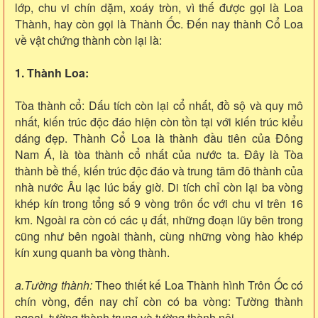
lớp, chu vi chín dặm, xoáy tròn, vì thế được gọi là Loa
Thành, hay còn gọi là Thành Ốc. Đến nay thành Cổ Loa
về vật chứng thành còn lại là:
1. Thành Loa:
Tòa thành cổ: Dấu tích còn lại cổ nhất, đồ sộ và quy mô
nhất, kiến trúc độc đáo hiện còn tồn tại với kiến trúc kiểu
dáng đẹp. Thành Cổ Loa là thành đầu tiên của Đông
Nam Á, là tòa thành cổ nhất của nước ta. Đây là Tòa
thành bề thế, kiến trúc độc đáo và trung tâm đô thành của
nhà nước Âu lạc lúc bấy giờ. Di tích chỉ còn lại ba vòng
khép kín trong tổng số 9 vòng trôn ốc với chu vi trên 16
km. Ngoài ra còn có các ụ đất, những đoạn lũy bên trong
cũng như bên ngoài thành, cùng những vòng hào khép
kín xung quanh ba vòng thành.
a.Tường thành:
Theo thiết kế Loa Thành hình Trôn Ốc có
chín vòng, đến nay chỉ còn có ba vòng: Tường thành
ngoại, tường thành trung và tường thành nội.