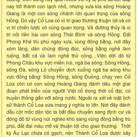
nay trở thành con lạch nhỏ, nhưng xưa kia sông Hoàng
Giang là một con sông nhánh lớn quan trọng của sông
Hồng. Do vậy Cổ Loa có vị trí giao thương thuận lợi và có
vị trí chiến lược vô cùng quan trọng. Về đường thủy là vị
trí nối liền hai con sông Thái Bình và sông Hồng. Đất
Phong Khê trù phú ngày xưa, vùng đồng bằng, nơi đây
xóm làng, dân chúng đông đúc, sống bằng nghề làm
ruộng, bắt cá và làm nghề thủ công…Việc dời đô từ
Phong Châu khu vực miền núi, ngã ba sông: Sông Hồng,
sông Đà, sông Lô chuyển dịch xuống ngã ba sông khu
vực đồng bằng: Sông Hồng, sông Đuống, chạy ven Cổ
Loa còn có con sông Hoàng Giang đánh dấu một giai
đoạn phát triển của người Việt cổ trong thời cổ đại, có
truyền thống gắn với sông nước. Ngoài ra xét về mặt lịch
sử thành Cổ Loa xưa mang ý nghĩa to lớn. Nơi đây đánh
dẫu cột mốc dân tộc ta bắt đầu chuyển sang định cư và
đóng đô từ vùng núi nghèo khó sang vùng đồng bằng trù
phú, đất đai màu mỡ và thuận lợi cho giao thương. Thời
kỳ Âu Lạc chưa có gạch, nên Thành Cổ Loa được xây