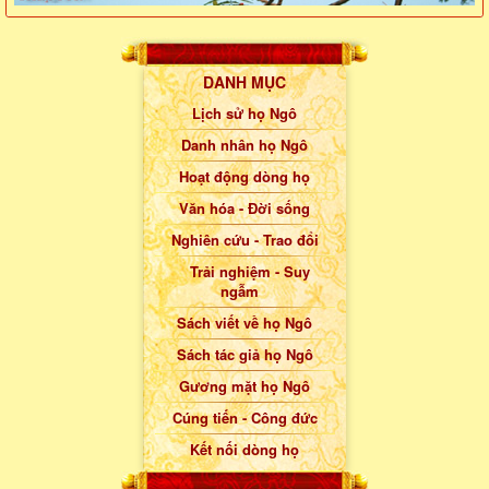
DANH MỤC
Lịch sử họ Ngô
Danh nhân họ Ngô
Hoạt động dòng họ
Văn hóa - Đời sống
Nghiên cứu - Trao đổi
Trải nghiệm - Suy
ngẫm
Sách viết về họ Ngô
Sách tác giả họ Ngô
Gương mặt họ Ngô
Cúng tiến - Công đức
Kết nối dòng họ