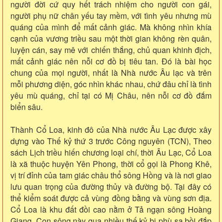
người đời cứ quy hết trách nhiệm cho người con gái,
người phụ nữ chân yếu tay mềm, với tình yêu nhưng mù
quáng của mình để mất cảnh giác. Mà không nhìn khía
cạnh của vương triều sau một thời gian không rèn quân,
luyện cán, say mê với chiến thắng, chủ quan khinh địch,
mất cảnh giác nên nỗi cơ đồ bị tiêu tan. Đó là bài học
chung của mọi người, nhất là Nhà nước Âu lạc và trên
mỗi phương diện, góc nhìn khác nhau, chứ đâu chỉ là tình
yêu mù quáng, chỉ tại có Mị Châu, nên nỗi cơ đồ đắm
biển sâu.
Thành Cổ Loa, kinh đô của Nhà nước Âu Lạc được xây
dựng vào Thế kỷ thứ 3 trước Công nguyên (TCN), Theo
sách Lịch triều hiến chương loại chí, thời Âu Lạc, Cổ Loa
là xã thuộc huyện Yên Phong, thời cổ gọi là Phong Khê,
vị trí đỉnh của tam giác châu thổ sông Hồng và là nơi giao
lưu quan trọng của đường thủy và đường bộ. Tại đây có
thể kiểm soát được cả vùng đồng bằng và vùng sơn địa.
Cổ Loa là khu đất đồi cao nằm ở Tả ngạn sông Hoàng
Giang. Con sông này qua nhiều thế kỷ bị phù sa bồi đắp