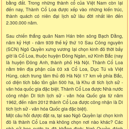
bằng đất. Trong những thành cổ của Việt Nam còn lại
đến nay, Thành Cổ Loa được xếp vào những kiến trúc,
thành quách có niên đại lịch sử lâu đời nhất lên đến
2.300.000 năm.
Sau chiến thắng quân Nam Hán trên sông Bạch Đằng,
năm kỷ Hợi - năm 939 thế kỷ thứ 10 Sau Công nguyên
(SCN) Ngô Quyền xưng vương lại chọn kinh đô thời bấy
giờ là Cổ Loa, thuộc huyện Đông Ngàn, xứ Kinh Bắc (nay
là huyện Đông Anh, thành phố Hà Nội. Thành Cổ Loa
nằm trên địa phận của 03 xã Cổ Loa, Dục Tú và Việt
Hùng, cách trung tâm thủ đô Hà Nội 17 km về phía Bắc,
có diện tích bảo tồn gần 500 ha, là Khu di tích lịch sử -
văn hóa quốc gia đặc biệt. Thành Cổ Loa được Nhà nước
công nhận Di tích lịch sử - văn hóa Quốc gia từ năm
1962, đến năm 2012 thành Cổ Loa được công nhận là Di
tích lịch sử - văn hóa Quốc gia đặc biệt).
Một câu hỏi được đặt ra, tại sao Ngô Quyền lại chọn kinh
đô là thành Cổ Loa mà không chọn nơi nào khác? Các
nhà sử học nước ta đã khẳng định: Ngô Quyền đánh