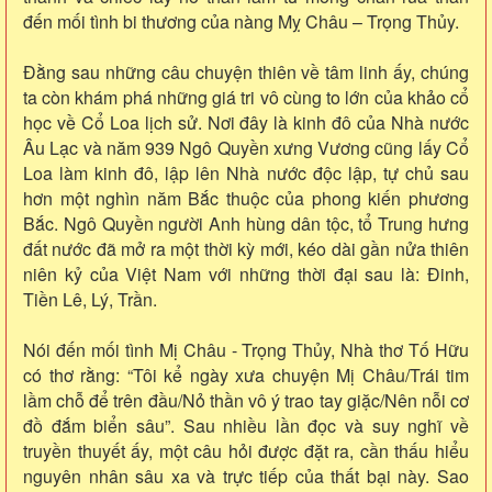
đến mối tình bi thương của nàng Mỵ Châu – Trọng Thủy.
Đằng sau những câu chuyện thiên về tâm linh ấy, chúng
ta còn khám phá những giá tri vô cùng to lớn của khảo cổ
học về Cổ Loa lịch sử. Nơi đây là kinh đô của Nhà nước
Âu Lạc và năm 939 Ngô Quyền xưng Vương cũng lấy Cổ
Loa làm kinh đô, lập lên Nhà nước độc lập, tự chủ sau
hơn một nghìn năm Bắc thuộc của phong kiến phương
Bắc. Ngô Quyền người Anh hùng dân tộc, tổ Trung hưng
đất nước đã mở ra một thời kỳ mới, kéo dài gần nửa thiên
niên kỷ của Việt Nam với những thời đại sau là: Đinh,
Tiền Lê, Lý, Trần.
Nói đến mối tình Mị Châu - Trọng Thủy, Nhà thơ Tố Hữu
có thơ rằng: “Tôi kể ngày xưa chuyện Mị Châu/Trái tim
lầm chỗ để trên đầu/Nỏ thần vô ý trao tay giặc/Nên nỗi cơ
đồ đắm biển sâu”. Sau nhiều lần đọc và suy nghĩ về
truyền thuyết ấy, một câu hỏi được đặt ra, cần thấu hiểu
nguyên nhân sâu xa và trực tiếp của thất bại này. Sao