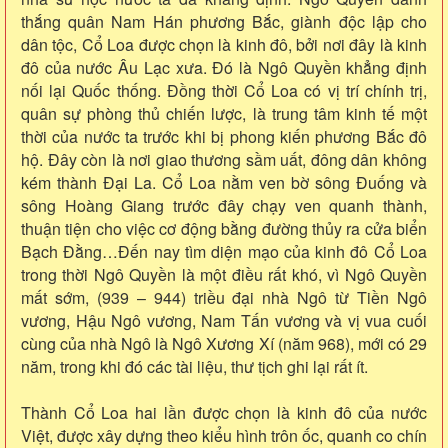
thắng quân Nam Hán phương Bắc, giành độc lập cho
dân tộc, Cổ Loa được chọn là kinh đô, bởi nơi đây là kinh
đô của nước Âu Lạc xưa. Đó là Ngô Quyền khẳng định
nối lại Quốc thống. Đồng thời Cổ Loa có vị trí chính trị,
quân sự phòng thủ chiến lược, là trung tâm kinh tế một
thời của nước ta trước khi bị phong kiến phương Bắc đô
hộ. Đây còn là nơi giao thương sầm uất, đông dân không
kém thành Đại La. Cổ Loa nằm ven bờ sông Đuống và
sông Hoàng Giang trước đây chạy ven quanh thành,
thuận tiện cho việc cơ động bằng đường thủy ra cửa biển
Bạch Đằng…Đến nay tìm diện mạo của kinh đô Cổ Loa
trong thời Ngô Quyền là một điều rất khó, vì Ngô Quyền
mất sớm, (939 – 944) triều đại nhà Ngô từ Tiền Ngô
vương, Hậu Ngô vương, Nam Tấn vương và vị vua cuối
cùng của nhà Ngô là Ngô Xương Xí (năm 968), mới có 29
năm, trong khi đó các tài liệu, thư tịch ghi lại rất ít.
Thành Cổ Loa hai lần được chọn là kinh đô của nước
Việt, được xây dựng theo kiểu hình trôn ốc, quanh co chín