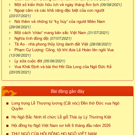
Một số kiến thức hữu ích về ngày tháng Âm lịch
(09/08/2021)
Ngoại cảm và các khả năng đặc biệt của con người
(23/07/2021)
Nói thêm về những từ “kỵ húy” của người Miền Nam
(29/06/2021)
Một cách “chào” mang bản sắc Việt Nam
(31/07/2021)
Nghĩa tình đồng đội
(07/07/2021)
Tả Ao - nhà phong thủy lừng danh đất Việt
(28/08/2021)
Phạm Cự Lượng: Công, tội khi đưa Lê Hoàn lên ngôi Vua
(13/06/2021)
Ly sữa cuộc đời
(05/06/2021)
Vua Khải Định và bài thơ Hỏi Gia Long của Ngô Đức Kế
(20/05/2021)
Bài đăng gần đây
Long trọng Lễ Thượng lương (Cất nóc) Đền thờ Đức vua Ngô
Quyền
Họ Ngô Bắc Ninh tổ chức Lễ giỗ Thái úy Lý Thường Kiệt
Hội đồng họ Ngô Việt Nam sơ kết 6 tháng đầu năm 2026
THƯ NGỎ CỦA HỘI ĐỒNG HỌ NGÔ VIỆT NAM