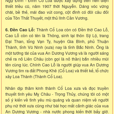
Ngự Đình - Đình Cổ Loa được xây dựng trên nền điện
thiết triều cũ, năm 1907 thời Nguyễn. Dáng vóc vững
chãi, bề thế, mái đao vút cong, cột đình có đôi câu đối
của Tôn Thất Thuyết, một thủ lĩnh Cần Vương.
6. Đền Cao Lỗ:
Thành Cổ Loa còn có Đền thờ Cao Lỗ,
Cao Lỗ còn có tên là Thông, sinh tại thôn Sỹ Lộ, trang
Đại Than, tổng Vạn Ty, huyện Gia Bình, phủ Thuận
Thành, tỉnh Vũ Ninh (xưa) nay là tỉnh Bắc Ninh. Ông là
một tướng tài của vua An Dương Vương và là người sáng
chế ra nỏ Liên Châu (còn gọi là nỏ thần) bắn nhiều mũi
tên cùng lúc. Chính Cao Lỗ là người giúp vua An Dương
Vương tìm ra đất Phong Khê (Cổ Loa) và thiết kế, tổ chức
xây Loa Thành (Thành Cổ Loa).
Nhân dịp thăm kinh thành Cổ Loa xưa và đọc truyền
thuyết tình yêu Mỵ Châu - Trọng Thủy, chúng tôi có một
số ý kiến về tình yêu mù quáng và quan niệm về người
phụ nữ thời xưa cũng như bài học mất cảnh giác của vua
An Dương Vương - nhà nước phong kiến thời bấy giờ.