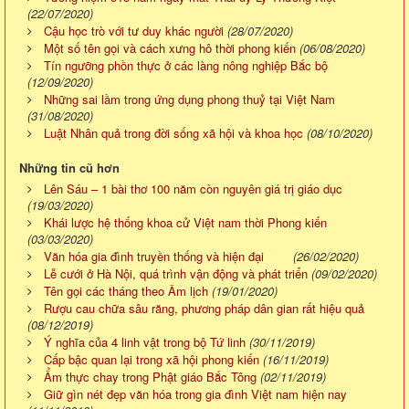
(22/07/2020)
Cậu học trò với tư duy khác người
(28/07/2020)
Một số tên gọi và cách xưng hô thời phong kiến
(06/08/2020)
Tín ngưỡng phồn thực ở các làng nông nghiệp Bắc bộ
(12/09/2020)
Những sai lầm trong ứng dụng phong thuỷ tại Việt Nam
(31/08/2020)
Luật Nhân quả trong đời sống xã hội và khoa học
(08/10/2020)
Những tin cũ hơn
Lên Sáu – 1 bài thơ 100 năm còn nguyên giá trị giáo dục
(19/03/2020)
Khái lược hệ thống khoa cử Việt nam thời Phong kiến
(03/03/2020)
Văn hóa gia đình truyền thống và hiện đại
(26/02/2020)
Lễ cưới ở Hà Nội, quá trình vận động và phát triển
(09/02/2020)
Tên gọi các tháng theo Âm lịch
(19/01/2020)
Rượu cau chữa sâu răng, phương pháp dân gian rất hiệu quả
(08/12/2019)
Ý nghĩa của 4 linh vật trong bộ Tứ linh
(30/11/2019)
Cấp bậc quan lại trong xã hội phong kiến
(16/11/2019)
Ẩm thực chay trong Phật giáo Bắc Tông
(02/11/2019)
Giữ gìn nét đẹp văn hóa trong gia đình Việt nam hiện nay