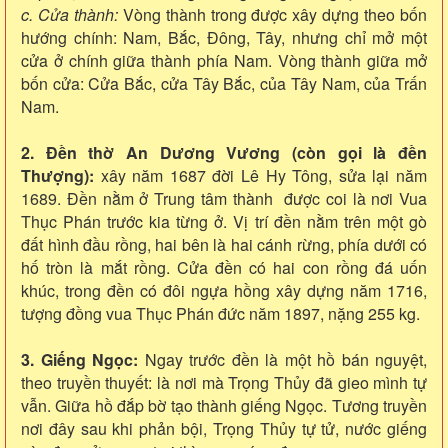
c. Cửa thành:
Vòng thành trong được xây dựng theo bốn
hướng chính: Nam, Bắc, Đông, Tây, nhưng chỉ mở một
cửa ở chính giữa thành phía Nam. Vòng thành giữa mở
bốn cửa: Cửa Bắc, cửa Tây Bắc, của Tây Nam, của Trấn
Nam.
2. Đền thờ An Dương Vương (còn gọi là đền
Thượng):
xây năm 1687 đời Lê Hy Tông, sửa lại năm
1689. Đền nằm ở Trung tâm thành được coi là nơi Vua
Thục Phán trước kia từng ở. Vị trí đền nằm trên một gò
đất hình đầu rồng, hai bên là hai cánh rừng, phía dưới có
hố tròn là mắt rồng. Cửa đền có hai con rồng đá uốn
khúc, trong đền có đôi ngựa hồng xây dựng năm 1716,
tượng đồng vua Thục Phán đức năm 1897, nặng 255 kg.
3. Giếng Ngọc:
Ngay trước đền là một hồ bán nguyệt,
theo truyền thuyết: là nơi mà Trọng Thủy đã gieo mình tự
vẫn. Giữa hồ đắp bờ tạo thành giếng Ngọc. Tương truyền
nơi đây sau khi phản bội, Trọng Thủy tự tử, nước giếng