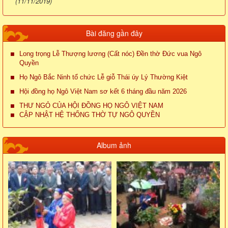
(11/11/2019)
Bài đăng gần đây
Long trọng Lễ Thượng lương (Cất nóc) Đền thờ Đức vua Ngô
Quyền
Họ Ngô Bắc Ninh tổ chức Lễ giỗ Thái úy Lý Thường Kiệt
Hội đồng họ Ngô Việt Nam sơ kết 6 tháng đầu năm 2026
THƯ NGỎ CỦA HỘI ĐỒNG HỌ NGÔ VIỆT NAM
CẬP NHẬT HỆ THỐNG THỜ TỰ NGÔ QUYỀN
Album ảnh