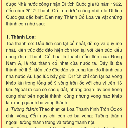
được Nhà nước công nhận Di tích Quốc gia từ năm 1962,
đến năm 2012 Thành Cổ Loa được công nhận là Di tích
Quốc gia đặc biệt. Đến nay Thành Cổ Loa về vật chứng
thành còn như sau:
1. Thành Loa:
Tòa thành cổ: Dấu tích còn lại cổ nhất, đồ sộ và quy mô
nhất, kiến trúc độc đáo hiện còn tồn tại với kiến trúc kiểu
dáng đẹp. Thành Cổ Loa là thành đầu tiên của Đông
Nam Á, là tòa thành cổ nhất của nước ta. Đây là tòa
thành bề thế, kiến trúc độc đáo và trung tâm đô thành của
nhà nước Âu Lạc lúc bấy giờ. Di tích chỉ còn lại ba vòng
khép kín trong tổng số 9 vòng trôn ốc với chu vi trên 16
km. Ngoài ra còn có các ụ đất, những đoạn lũy bên trong
cũng như bên ngoài thành, cùng những vòng hào khép
kín xung quanh ba vòng thành.
a. Tường thành:
Theo thiết kế Loa Thành hình Trôn Ốc có
chín vòng, đến nay chỉ còn có ba vòng: Tường thành
ngoại, tường thành trung và tường thành nội.