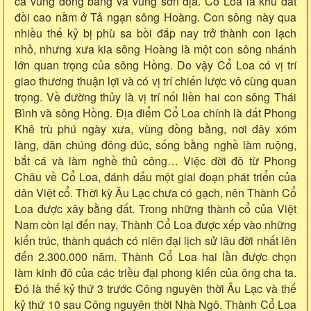
cả vùng đồng bằng và vùng sơn địa. Cổ Loa là khu đất
đồi cao nằm ở Tả ngạn sông Hoàng. Con sông này qua
nhiều thế kỷ bị phù sa bồi đắp nay trở thành con lạch
nhỏ, nhưng xưa kia sông Hoàng là một con sông nhánh
lớn quan trọng của sông Hồng. Do vậy Cổ Loa có vị trí
giao thương thuận lợi và có vị trí chiến lược vô cùng quan
trọng. Về đường thủy là vị trí nối liền hai con sông Thái
Bình và sông Hồng. Địa điểm Cổ Loa chính là đất Phong
Khê trù phú ngày xưa, vùng đồng bằng, nơi đây xóm
làng, dân chúng đông đúc, sống bằng nghề làm ruộng,
bắt cá và làm nghề thủ công… Việc dời đô từ Phong
Châu về Cổ Loa, đánh dấu một giai đoạn phát triển của
dân Việt cổ. Thời kỳ Âu Lạc chưa có gạch, nên Thành Cổ
Loa được xây bằng đất. Trong những thành cổ của Việt
Nam còn lại đến nay, Thành Cổ Loa được xếp vào những
kiến trúc, thành quách có niên đại lịch sử lâu đời nhất lên
đến 2.300.000 năm. Thành Cổ Loa hai lần được chọn
làm kinh đô của các triều đại phong kiến của ông cha ta.
Đó là thế kỷ thứ 3 trước Công nguyên thời Âu Lạc và thế
kỷ thứ 10 sau Công nguyên thời Nhà Ngô. Thành Cổ Loa