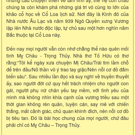
những câu chuyện thiên về tâm linh ấy, thế hệ con cháu
chúng ta còn khám phá những giá tri vô cùng to lớn của
khảo cổ học về Cổ Loa lịch sử. Nơi đây là Kinh đô của
Nhà nước Âu Lạc và năm 939 Ngô Quyền xưng Vương
lập lên Nhà nước độc lập, tự chủ sau một hơn nghìn năm
Bắc thuộc tại Cổ Loa này.
Đến nay mọi người vẫn còn nhớ chẳng thể nào quên mối
tình Mỵ Châu - Trọng Thủy. Nhà thơ Tố Hữu có thơ
rằng:“Tôi kể ngày xưa chuyện Mị Châu/Trái tim lầm chỗ
để trên đầu/Nỏ thần vô ý trao tay giặc/Nên nỗi cơ đồ đắm
biển sâu”. Sau nhiều lần đọc và suy nghĩ về truyền thuyết
ấy, sao người đời cứ quy hết trách nhiệm cho người con
gái, người phụ nữ chân yếu tay mềm, với tình yêu của
mình mà không nhìn khía cạnh của vương triều sau một
thời gian không rèn quân, luyện cán, say mê với chiến
thắng, mất cảnh giác, chủ quan khinh đich, nên nỗi cơ đồ
bị tiêu tan. Đó là bài học chung của mọi người, chứ đâu
phải chỉ có Mỵ Châu – Trọng Thủy.