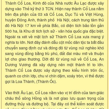
Thành Cổ Loa, Kinh đô của Nhà nước Âu Lạc được xây
dựng vào Thế kỷ thứ 3 TCN. Hiện nay thành Cổ Loa nằm
trên địa phận của 03 xã Cổ Loa, Dục Tú và Việt Hùng,
huyện Đông Anh, thành phố Hà Nội, cách trung tâm thủ
đô Hà Nội 17 km về phía Bắc, có diện tích bảo tồn gần
500 ha, là Khu di tích lịch sử - văn hóa quốc gia đặc biệt.
Ngoài ra xét về mặt lịch sử Thành Cổ Loa xưa mang ý
nghĩa to lớn. Nơi đây đánh dẫu cột mốc dân tộc ta bắt đầu
chuyển sang định cư và đóng đô từ vùng núi nghèo khó
sang vùng đồng bằng trù phú, đất đai màu mỡ và thuận
lợi cho giao thương. Dời đô từ vùng núi về Cổ Loa, An
Dương Vương đã xây dựng nên một thành trì to lớn.
Thành Cổ Loa được xây dựng theo kiểu hình trôn ốc,
quanh co chín lớp, chu vi chín dặm, xoáy tròn, vì thế được
gọi là Loa Thành, (Thành Ốc).
Vào thời Âu Lạc, Cổ Loa nằm vào vị trí đỉnh của tam giác
châu thổ sông Hồng và là nơi giao lưu quan trọng của
đường thủy và đường bộ. Tại đây có thể kiểm soát được