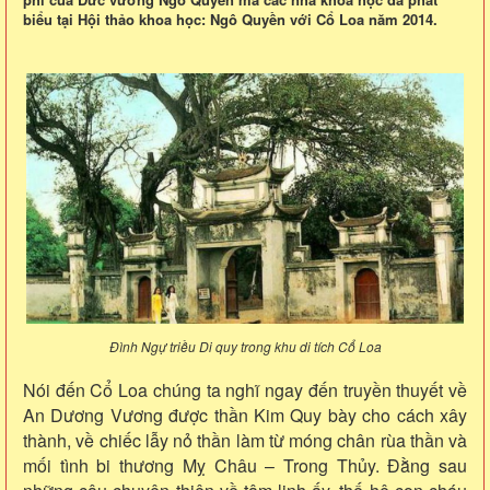
biểu tại Hội thảo khoa học: Ngô Quyền với Cổ Loa năm 2014.
Đình Ngự triều Di quy trong khu di tích Cổ Loa
Nói đến Cổ Loa chúng ta nghĩ ngay đến truyền thuyết về
An Dương Vương được thần Kim Quy bày cho cách xây
thành, về chiếc lẫy nỏ thần làm từ móng chân rùa thần và
mối tình bi thương Mỵ Châu – Trong Thủy. Đằng sau