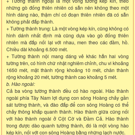
+ Tường thành ngoại là một vòng tường kép kín, theo
những gò đống thiên nhiên có sẵn nên không theo một
hình dáng nào, thậm chí có đoạn thiên nhiên đã có sẵn
không phải đắp thành.
+ Tường thành trung: Là một vòng kép kín, cũng không có
hình dánh nhất định mà cũng dựa vào gò đống thiên
nhiên mà đắp nối lại với nhau, men theo các đầm, hồ.
Chiều dài khoảng 6.500 mét.
+ Tường thành nội mang dáng vẻ khác hẳn hai vòng
tường trên, có hình chữ nhật nghiêm chỉnh, chu vi khoảng
1650 mét, mặt thành rộng khoảng 10 mét, chân thành
rộng khoảng 20 mét, tường thành cao khoảng 5 mét.
b. Hào ngoài:
Cả ba vòng tường thành đều có hào ngoài. Hào thành
ngoài phía Tây Nam lợi dụng con sông Hoàng chảy gần
sát tường thành, và đào đắp để con sông Hoàng có thể
chảy thông khắp quanh thành. Hào thành giữa cũng nối
với hào thành ngoài ở Cột Cờ và Đầm Cả. Hào thành
trong được dào quanh tường thành, đó là một vòng hào
kép kín, nối với con sông Hoàng bằng những lạch nước.