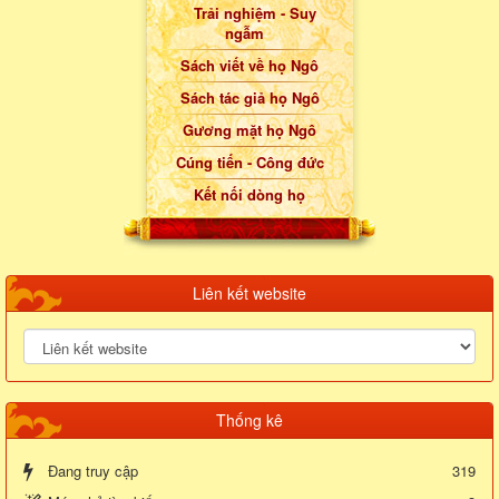
Trải nghiệm - Suy
ngẫm
Sách viết về họ Ngô
Sách tác giả họ Ngô
Gương mặt họ Ngô
Cúng tiến - Công đức
Kết nối dòng họ
Liên kết website
Thống kê
Đang truy cập
319