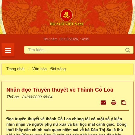
Thứ năm, 06/08/2026, 14:35
Trang nhất
Văn hóa - Đời sống
Nhân đọc Truyền thuyết về Thành Cổ Loa
Thứ ba - 31/03/2020 05:04
Đọc truyền thuyết về thành Cổ Loa chúng tôi có một số ý kiến
nhìn nhận về người phụ nữ xưa và bài học mất cảnh giác. Đồng
thời thấy cần chỉnh sửa quan niệm sai về bà Đào Thị Sa là thứ
phi của Đức vương Ngô Quyền mà các nhà khoa học đã phát