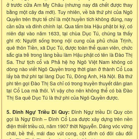
ở trước cửa Am Mỵ Châu (nhưng nay đã chết được thay
bằng một cây đa mới). Tuy nhiên, về bà thứ phi của Ngô
Quyền trên thực tế chỉ là một huyền tích không đúng, nay
cần sửa và đính chính lại. Qua tấm bia Hậu phật bi ký, có
niên đại vào năm 1633, tại chùa Dục Tú, chúng ta thấy
ghi rõ: Người sống trong nội cung của phủ chúa Trịnh,
quê thôn Tiền, xã Dục Tú, được toàn thể quan viên, chức
sắc gia trẻ trong làng bầu làm Hậu phật có tên là Đào Thị
Sa. Thư tịch cổ và Phả hệ họ Ngô Việt Nam không có
dòng nào viết Ngô Quyền trong thời gian ở thành Cổ Loa
lấy bà thứ phi tại làng Dục Tú, Đông Anh, Hà Nội. Bà thứ
phi tên gọi Đào Thị Sa chỉ có trong truyền thuyết dân gian
tại Cổ Loa mà thôi. Vì vậy cho nên không thể có bà Đào
Thị Sa quê Dục Tú là thứ phi của Ngô Quyền được.
5. Đình Ngự Triều Di Quy:
Đình Ngự triều Di Quy còn
gọi là Ngự Đình – Đình Cổ Loa được xây dựng trên nền
điện thiết triều cũ, năm 1907 thời Nguyễn. Dáng vóc vững
chãi, bề thế, mái đao vút cong, cột đình có đôi câu đối