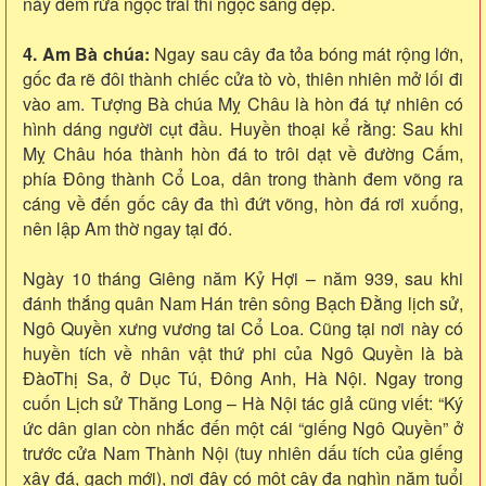
này đem rửa ngọc trai thì ngọc sáng đẹp.
4. Am Bà chúa:
Ngay sau cây đa tỏa bóng mát rộng lớn,
gốc đa rẽ đôi thành chiếc cửa tò vò, thiên nhiên mở lối đi
vào am. Tượng Bà chúa Mỵ Châu là hòn đá tự nhiên có
hình dáng người cụt đầu. Huyền thoại kể rằng: Sau khi
Mỵ Châu hóa thành hòn đá to trôi dạt về đường Cấm,
phía Đông thành Cổ Loa, dân trong thành đem võng ra
cáng về đến gốc cây đa thì đứt võng, hòn đá rơi xuống,
nên lập Am thờ ngay tại đó.
Ngày 10 tháng Giêng năm Kỷ Hợi – năm 939, sau khi
đánh thắng quân Nam Hán trên sông Bạch Đằng lịch sử,
Ngô Quyền xưng vương tai Cổ Loa. Cũng tại nơi này có
huyền tích về nhân vật thứ phi của Ngô Quyền là bà
ĐàoThị Sa, ở Dục Tú, Đông Anh, Hà Nội. Ngay trong
cuốn Lịch sử Thăng Long – Hà Nội tác giả cũng viết: “Ký
ức dân gian còn nhắc đến một cái “giếng Ngô Quyền” ở
trước cửa Nam Thành Nội (tuy nhiên dấu tích của giếng
xây đá, gạch mới), nơi đây có một cây đa nghìn năm tuổi