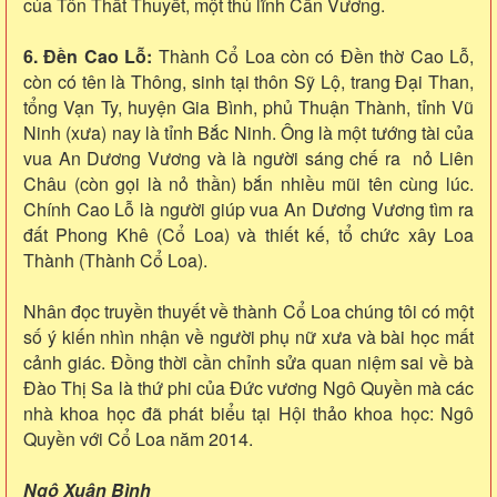
của Tôn Thất Thuyết, một thủ lĩnh Cần Vương.
6. Đền Cao Lỗ:
Thành Cổ Loa còn có Đền thờ Cao Lỗ,
còn có tên là Thông, sinh tại thôn Sỹ Lộ, trang Đại Than,
tổng Vạn Ty, huyện Gia Bình, phủ Thuận Thành, tỉnh Vũ
Ninh (xưa) nay là tỉnh Bắc Ninh. Ông là một tướng tài của
vua An Dương Vương và là người sáng chế ra nỏ Liên
Châu (còn gọi là nỏ thần) bắn nhiều mũi tên cùng lúc.
Chính Cao Lỗ là người giúp vua An Dương Vương tìm ra
đất Phong Khê (Cổ Loa) và thiết kế, tổ chức xây Loa
Thành (Thành Cổ Loa).
Nhân đọc truyền thuyết về thành Cổ Loa chúng tôi có một
số ý kiến nhìn nhận về người phụ nữ xưa và bài học mất
cảnh giác. Đồng thời cần chỉnh sửa quan niệm sai về bà
Đào Thị Sa là thứ phi của Đức vương Ngô Quyền mà các
nhà khoa học đã phát biểu tại Hội thảo khoa học: Ngô
Quyền với Cổ Loa năm 2014.
Ngô Xuân Bình