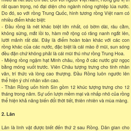
rất quan trọng, nó đại diện cho ngành nông nghiệp lúa nước.
Do đó, so với rồng Trung Quốc, hình tương rồng Việt nam có
nhiều điểm khác biệt:
- Đầu rồng là nét khác biệt lớn nhất, có bờm dài, râu cằm,
không sừng, mắt lồi to, hàm mở rộng có răng nanh ngắt lên,
lưỡi mảnh rất dài. Đây là điểm hoàn toàn khác với các con
rồng khác của các nước, đặc biệt là cái mào ở mũi, sun sóng
đều đặn chứ không phải là cái mũi thú như rồng Trung Hoa.
- Miệng rồng ngậm hạt Minh châu, rồng ở các nước giữ ngọc
bằng móng vuốt trước. Viên Châu tượng trưng cho tính nhân
văn, trí thức và lòng cao thượng. Đầu Rồng luôn ngước lên
thể hiện ý chí nhân văn cao.
- Thân Rồng uốn hình Sin gồm 12 khúc tượng trưng cho 12
tháng trong năm. Sự uốn lượn mềm mại và nhấp nhô của rồng
thể hiện khả năng biến đổi thời tiết, thiên nhiên và mùa màng.
2. Lân
Lân là linh vật được biết đến thứ 2 sau Rồng. Dân gian cho