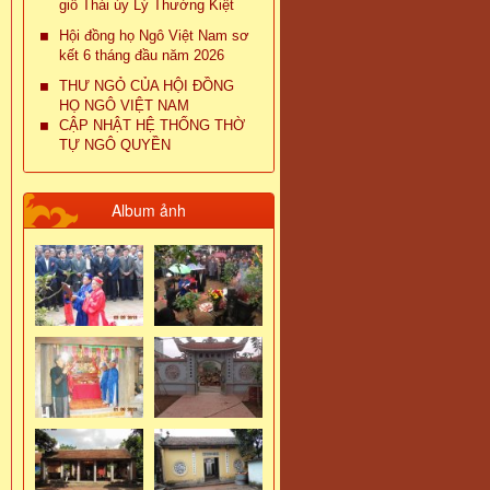
giỗ Thái úy Lý Thường Kiệt
Hội đồng họ Ngô Việt Nam sơ
kết 6 tháng đầu năm 2026
THƯ NGỎ CỦA HỘI ĐỒNG
HỌ NGÔ VIỆT NAM
CẬP NHẬT HỆ THỐNG THỜ
TỰ NGÔ QUYỀN
Album ảnh