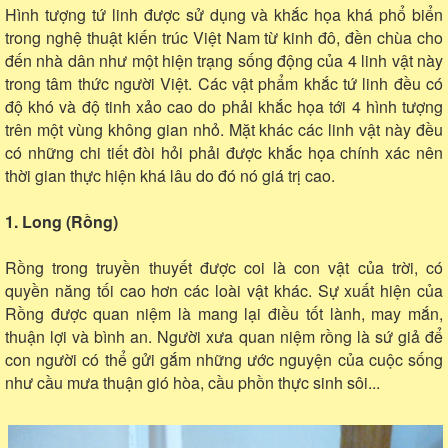
Hình tượng tứ linh được sử dụng và khắc họa khá phổ biển
trong nghệ thuật kiến trúc Việt Nam từ kinh đô, đền chùa cho
đến nhà dân như một hiện trạng sống động của 4 linh vật này
trong tâm thức người Việt. Các vật phẩm khắc tứ linh đều có
độ khó và độ tinh xảo cao do phải khắc họa tới 4 hình tượng
trên một vùng không gian nhỏ. Mặt khác các linh vật này đều
có những chi tiết đòi hỏi phải được khắc họa chính xác nên
thời gian thực hiện khá lâu do đó nó giá trị cao.
1. Long (Rồng)
Rồng trong truyền thuyết được coi là con vật của trời, có
quyền năng tối cao hơn các loài vật khác. Sự xuất hiện của
Rồng được quan niệm là mang lại điều tốt lành, may mắn,
thuận lợi và bình an. Người xưa quan niệm rồng là sứ giả để
con người có thể gửi gắm những ước nguyện của cuộc sống
như cầu mưa thuận gió hòa, cầu phồn thực sinh sôi...