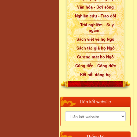
Văn hóa - Đời sống
Nghiên cứu - Trao đổi
Trải nghiệm - Suy
ngẫm
Sách viết về họ Ngô
Sách tác giả họ Ngô
Gương mặt họ Ngô
Cúng tiến - Công đức
Kết nối dòng họ
Liên kết website
Thống kê