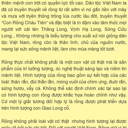
thiên mệnh con trời có quyền lực tối cao. Dân tộc Việt Nam ta
đã có truyền thuyết về rồng từ rất sớm vì nó gắn liền với mây
và mưa với tryền thống trồng lúa nước lâu đời, truyền thuyết
“Con Rồng Cháu Tiên” và đặc biệt là in đậm vào tâm thức mọi
người với cái tên Thăng Long, Vịnh Hạ Long, Sông Cửu
Long... Không những là biểu tượng cho xuất xứ nòi giống dân
tộc Việt Nam, rồng còn là thần linh, chủ của nguồn nước,
mang lại sức sống mãnh liệt, làm cho mùa màng tốt tươi.
Rồng thực chất không phải là một con vật có thật mà là sản
phẩm của trí tưởng tượng, óc nghệ thuật sáng tạo và niềm tin
mãnh liệt. Hình tượng của rồng bao gồm sự kết hợp của các
loài: thân rắn, đùi thằn lằn, móng vuốt của chim ưng, đuôi rắn,
sừng hươu, vẩy cá. Không thể xác định chính xác tại sao lại
có hình tượng con rồng được khắc họa hoàn chỉnh như vậy.
Có một lý giải tương đối hợp lý là rồng được phát triển dựa
trên hình tượng con Giao Long cổ.
Rồng không phải loài vật có thật nhưng hình tượng lại được
miêu tả hết sức chi tiết. Đối với người Việt Nam, Rồng giữ vị trí