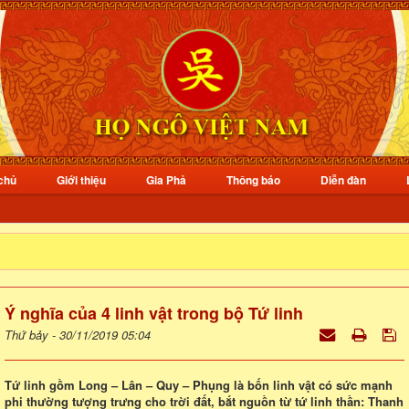
chủ
Giới thiệu
Gia Phả
Thông báo
Diễn đàn
Ý nghĩa của 4 linh vật trong bộ Tứ linh
Thứ bảy - 30/11/2019 05:04
Tứ linh gồm Long – Lân – Quy – Phụng là bốn linh vật có sức mạnh
phi thường tượng trưng cho trời đất, bắt nguồn từ tứ linh thần: Thanh