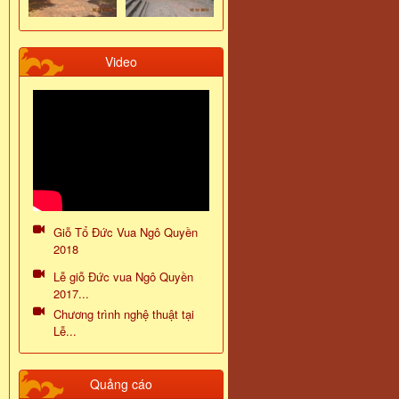
Video
Giỗ Tổ Đức Vua Ngô Quyền
2018
Lễ giỗ Đức vua Ngô Quyền
2017...
Chương trình nghệ thuật tại
Lễ...
Quảng cáo