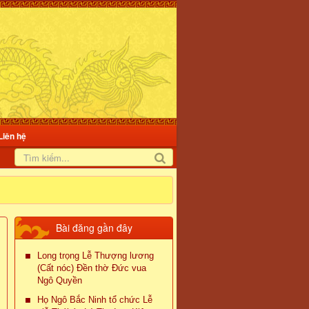
Liên hệ
Bài đăng gần đây
Long trọng Lễ Thượng lương
(Cất nóc) Đền thờ Đức vua
Ngô Quyền
Họ Ngô Bắc Ninh tổ chức Lễ