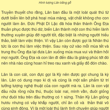
Hình tượng Lân bằng gỗ
Truyền thuyết cho rằng, Lân ban đầu là một loài quái thú từ
dưới biển lên bở phá hoại mùa màng, vật chất không cho con
người làm ăn. Đức Phật Di Lặc đã hóa thân thành Ông Địa
thuần phục được thú dữ, biến Lân thành một con thú hiền lành
thường xuyên giúp đỡ người tốt, đặc biệt là những người hiếu
thảo, biết làm việc thiện. Vì vậy Lân còn được gọi là Nhân thú
tức là con thú làm việc thiện. Sau này cứ vào mỗi mùa tết và
trung thu Ông địa lại đưa Lân xuống múa mua vui và thăm hỏi
mọi người. Ông Địa và con lân đi đến đâu là giáng phúc tới đó
nên nhà nào cũng hoan hỉ treo rau xanh và giấy đỏ đón chào.
Lân là con cái, con đực gọi là Kỳ nên được gọi chung là kỳ
lân. Lân có dung mạo kì dị và cũng là một sản phẩm từ trí
tưởng tượng nghệ thuật của con người mà ra. Lân là con vật
đầu nửa rồng nửa thú, thuộc loài nai, mình vằn, đuôi giống
như đuôi trâu trên đầu thường có 1 sừng. Thân Kỳ Lân giống
hươu nhưng có vảy khắp người, chỉ ăn cỏ và thần thái vô
cùng sinh động. Vì là một loài thú lành tình chuyên giúp người