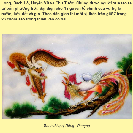
Long, Bạch Hổ, Huyền Vũ và Chu Tước. Chúng được người xưa tạo ra
từ bốn phương trời, đại diện cho 4 nguyên tố chính của vũ trụ là
nước, lửa, đất và gió. Theo dân gian thì mỗi vị thần trấn giữ 7 trong
28 chòm sao trong thiên văn cổ đại.
Tranh đá quý Rồng - Phượng