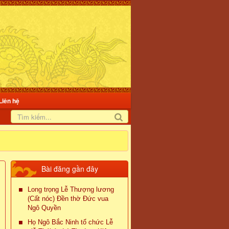
Liên hệ
Bài đăng gần đây
Long trọng Lễ Thượng lương
(Cất nóc) Đền thờ Đức vua
Ngô Quyền
Họ Ngô Bắc Ninh tổ chức Lễ