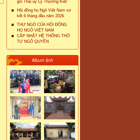
giỗ Thái úy Lý Thường Kiệt
Hội đồng họ Ngô Việt Nam sơ
kết 6 tháng đầu năm 2026
THƯ NGỎ CỦA HỘI ĐỒNG
HỌ NGÔ VIỆT NAM
CẬP NHẬT HỆ THỐNG THỜ
TỰ NGÔ QUYỀN
Album ảnh