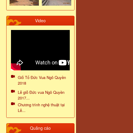
Video
Giỗ Tổ Đức Vua Ngô Quyền
2018
Lễ giỗ Đức vua Ngô Quyền
2017...
Chương trình nghệ thuật tại
Lễ...
Quảng cáo