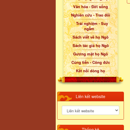
Văn hóa - Đời sống
Nghiên cứu - Trao đổi
Trải nghiệm - Suy
ngẫm
Sách viết về họ Ngô
Sách tác giả họ Ngô
Gương mặt họ Ngô
Cúng tiến - Công đức
Kết nối dòng họ
Liên kết website
Thống kê