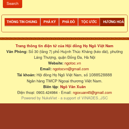
THÔNG TIN CHUNG
PHẢ KÝ
PHẢ ĐỒ
TỘC ƯỚC
HƯƠNG HOẢ
Trang thông tin điện tử của Hội đồng Họ Ngô Việt Nam
Văn Phòng:
Số 30 (tầng 7) phố Huỳnh Thúc Kháng (kéo dài), phường
Láng Thượng, quận Đống Đa, Hà Nội
Website:
ngotoc.vn
Email:
ngotocvn@gmail.com
Tài khoản:
Hội đồng Họ Ngô Việt Nam, số
1088528888
Ngân hàng
.
TMCP Ngoại thương Việt Nam
Biên tập
:
Ngô Văn Xuân
Điện thoại: 0903.424984 - Email:
ngoxuan45@gmail.com
Powered by
NukeViet
- a support of
VINADES.,JSC