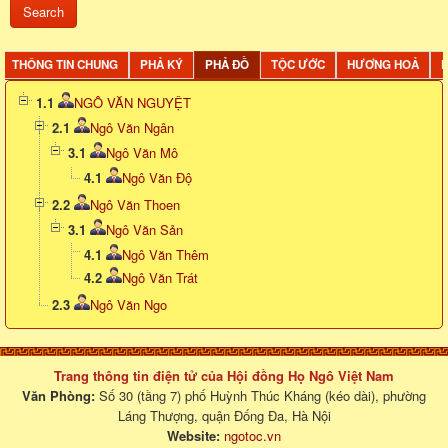
THÔNG TIN CHUNG
PHẢ KÝ
PHẢ ĐỒ
TỘC ƯỚC
HƯƠNG HOẢ
D
1.1
NGÔ VĂN NGUYỆT
2.1
Ngô Văn Ngân
3.1
Ngô Văn Mô
4.1
Ngô Văn Độ
2.2
Ngô Văn Thoen
3.1
Ngô Văn Sản
4.1
Ngô Văn Thêm
4.2
Ngô Văn Trát
2.3
Ngô Văn Ngo
Trang thông tin điện tử của Hội đồng Họ Ngô Việt Nam
Văn Phòng:
Số 30 (tầng 7) phố Huỳnh Thúc Kháng (kéo dài), phường
Láng Thượng, quận Đống Đa, Hà Nội
Website:
ngotoc.vn