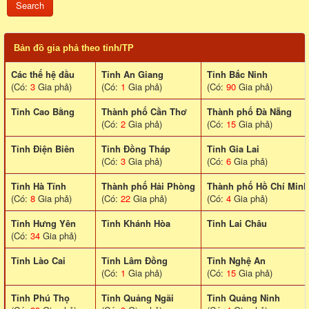
Bản đồ gia phả theo tỉnh/TP
Các thế hệ đầu
Tỉnh An Giang
Tỉnh Bắc Ninh
(Có:
3
Gia phả)
(Có:
1
Gia phả)
(Có:
90
Gia phả)
Tỉnh Cao Bằng
Thành phố Cần Thơ
Thành phố Đà Nẵng
(Có:
2
Gia phả)
(Có:
15
Gia phả)
Tỉnh Điện Biên
Tỉnh Đồng Tháp
Tỉnh Gia Lai
(Có:
3
Gia phả)
(Có:
6
Gia phả)
Tỉnh Hà Tĩnh
Thành phố Hải Phòng
Thành phố Hồ Chí Minh
(Có:
8
Gia phả)
(Có:
22
Gia phả)
(Có:
4
Gia phả)
Tỉnh Hưng Yên
Tỉnh Khánh Hòa
Tinh Lai Châu
(Có:
34
Gia phả)
Tỉnh Lào Cai
Tỉnh Lâm Đồng
Tỉnh Nghệ An
(Có:
1
Gia phả)
(Có:
15
Gia phả)
Tỉnh Phú Thọ
Tỉnh Quảng Ngãi
Tỉnh Quảng Ninh