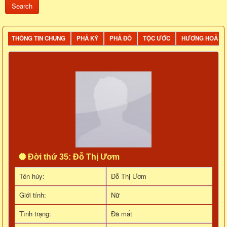
THÔNG TIN CHUNG
PHẢ KÝ
PHẢ ĐỒ
TỘC ƯỚC
HƯƠNG HOẢ
Đời thứ 35: Đỗ Thị Ươm
Tên húy:
Đỗ Thị Ươm
Giới tính:
Nữ
Tình trạng:
Đã mất