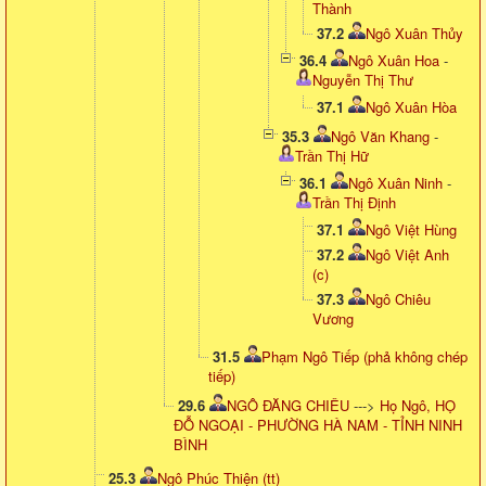
Thành
37.2
Ngô Xuân Thủy
36.4
Ngô Xuân Hoa
-
Nguyễn Thị Thư
37.1
Ngô Xuân Hòa
35.3
Ngô Văn Khang
-
Trần Thị Hữ
36.1
Ngô Xuân Ninh
-
Trần Thị Định
37.1
Ngô Việt Hùng
37.2
Ngô Việt Anh
(c)
37.3
Ngô Chiêu
Vương
31.5
Phạm Ngô Tiếp (phả không chép
tiếp)
29.6
NGÔ ĐĂNG CHIÊU
--->
Họ Ngô, HỌ
ĐỖ NGOẠI - PHƯỜNG HÀ NAM - TỈNH NINH
BÌNH
25.3
Ngô Phúc Thiện (tt)