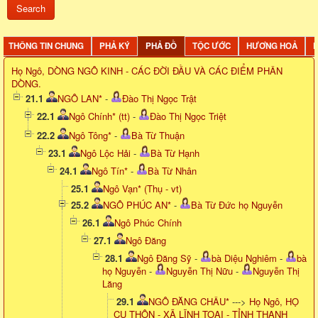
THÔNG TIN CHUNG
PHẢ KÝ
PHẢ ĐỒ
TỘC ƯỚC
HƯƠNG HOẢ
D
Họ Ngô, DÒNG NGÔ KINH - CÁC ĐỜI ĐẦU VÀ CÁC ĐIỂM PHÂN
DÒNG.
21.1
NGÔ LAN*
-
Đào Thị Ngọc Trật
22.1
Ngô Chính* (tt)
-
Đào Thị Ngọc Triệt
22.2
Ngô Tông*
-
Bà Từ Thuận
23.1
Ngô Lộc Hải
-
Bà Từ Hạnh
24.1
Ngô Tín*
-
Bà Từ Nhân
25.1
Ngô Vạn* (Thụ - vt)
25.2
NGÔ PHÚC AN*
-
Bà Từ Đức họ Nguyễn
26.1
Ngô Phúc Chính
27.1
Ngô Đăng
28.1
Ngô Đăng Sỹ
-
bà Diệu Nghiêm
-
bà
họ Nguyễn
-
Nguyễn Thị Nữu
-
Nguyễn Thị
Lăng
29.1
NGÔ ĐĂNG CHÂU*
--->
Họ Ngô, HỌ
CỤ THÔN - XÃ LĨNH TOẠI - TỈNH THANH