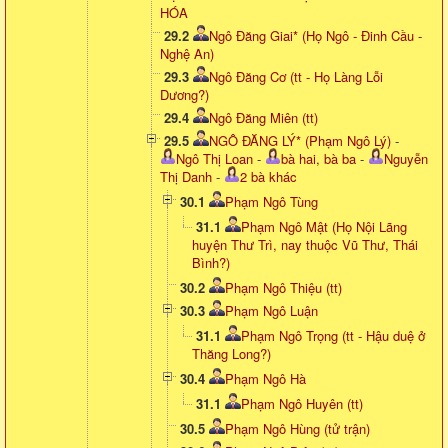
HÓA
29.2
Ngô Đăng Giai* (Họ Ngô - Đinh Cầu -
Nghệ An)
29.3
Ngô Đăng Cơ (tt - Họ Làng Lỗi
Dương?)
29.4
Ngô Đăng Miên (tt)
29.5
NGÔ ĐĂNG LÝ* (Phạm Ngô Lý)
-
Ngô Thị Loan
-
bà hai, bà ba
-
Nguyễn
Thị Danh
-
2 bà khác
30.1
Phạm Ngô Tùng
31.1
Phạm Ngô Mật (Họ Nội Lãng
huyện Thư Trì, nay thuộc Vũ Thư, Thái
Bình?)
30.2
Phạm Ngô Thiệu (tt)
30.3
Phạm Ngô Luận
31.1
Phạm Ngô Trọng (tt - Hậu duệ ở
Thăng Long?)
30.4
Phạm Ngô Hà
31.1
Phạm Ngô Huyên (tt)
30.5
Phạm Ngô Hùng (tử trận)