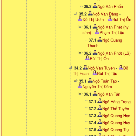
36.2
Ngô Văn Phấn
35.2
Ngô Văn Đằng
-
Đỗ Thị Ươm
-
Bùi Thị Ổn
36.1
Ngô Văn Phết (hy
sinh)
-
Phạm Thị Lộc
37.1
Ngô Quang
Thanh
36.2
Ngô Văn Phớt (LS)
-
Bùi Thị Ổn
34.2
Ngô Văn Tuyển
-
Đỗ
Thị Hoan
-
Bùi Thị Tậu
35.1
Ngô Tuấn Tạo
-
Nguyễn Thị Đàm
36.1
Ngô Văn Tân
37.1
Ngô Hồng Trọng
37.2
Ngô Thế Tuyền
37.3
Ngô Quang Học
37.4
Ngô Quang Huy
37.5
Ngô Quang Trụ