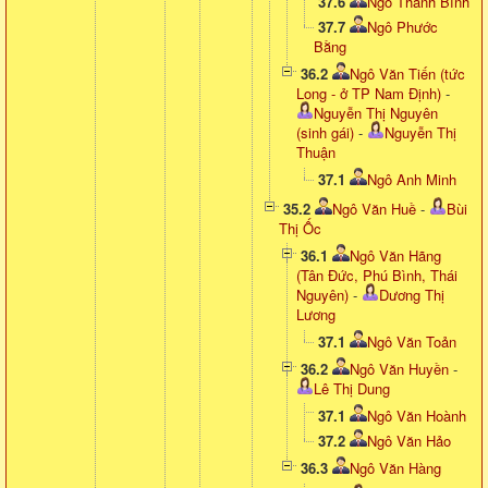
37.6
Ngô Thanh Bình
37.7
Ngô Phước
Bằng
36.2
Ngô Văn Tiến (tức
Long - ở TP Nam Định)
-
Nguyễn Thị Nguyên
(sinh gái)
-
Nguyễn Thị
Thuận
37.1
Ngô Anh Minh
35.2
Ngô Văn Huề
-
Bùi
Thị Ốc
36.1
Ngô Văn Hãng
(Tân Đức, Phú Bình, Thái
Nguyên)
-
Dương Thị
Lương
37.1
Ngô Văn Toản
36.2
Ngô Văn Huyền
-
Lê Thị Dung
37.1
Ngô Văn Hoành
37.2
Ngô Văn Hảo
36.3
Ngô Văn Hàng