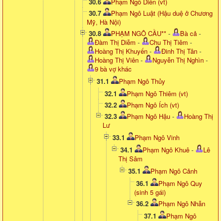
30.6
Phạm Ngô Diên (vt)
30.7
Phạm Ngô Luật (Hậu duệ ở Chương
Mỹ, Hà Nội)
30.8
PHẠM NGÔ CẦU**
-
Bà cả
-
Đàm Thị Diễm
-
Chu Thị Tiêm
-
Hoàng Thị Khuyến
-
Đinh Thị Tân
-
Hoàng Thị Viên
-
Nguyễn Thị Nghìn
-
9 bà vợ khác
31.1
Phạm Ngô Thủy
32.1
Phạm Ngô Thiêm (vt)
32.2
Phạm Ngô Ích (vt)
32.3
Phạm Ngô Hậu
-
Hoàng Thị
Lư
33.1
Phạm Ngô Vinh
34.1
Phạm Ngô Khuê
-
Lê
Thị Sâm
35.1
Phạm Ngô Cảnh
36.1
Phạm Ngô Quy
(sinh 5 gái)
36.2
Phạm Ngô Nhẫn
37.1
Phạm Ngô