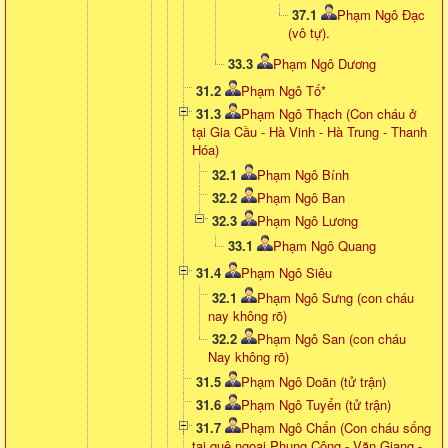
37.1
Phạm Ngô Đạc
(vô tự).
33.3
Phạm Ngô Dương
31.2
Phạm Ngô Tố*
31.3
Phạm Ngô Thạch (Con cháu ở
tại Gia Cầu - Hà Vinh - Hà Trung - Thanh
Hóa)
32.1
Phạm Ngô Bính
32.2
Phạm Ngô Ban
32.3
Phạm Ngô Lương
33.1
Phạm Ngô Quang
31.4
Phạm Ngô Siêu
32.1
Phạm Ngô Sưng (con cháu
nay không rõ)
32.2
Phạm Ngô San (con cháu
Nay không rõ)
31.5
Phạm Ngô Doãn (tử trận)
31.6
Phạm Ngô Tuyển (tử trận)
31.7
Phạm Ngô Chấn (Con cháu sống
tại quê ngoại Phụng Công - Văn Giang -