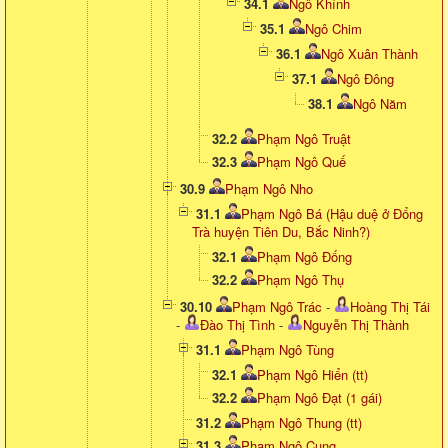
34.1
Ngô Khính
35.1
Ngô Chim
36.1
Ngô Xuân Thành
37.1
Ngô Đông
38.1
Ngô Năm
32.2
Phạm Ngô Truật
32.3
Phạm Ngô Quế
30.9
Phạm Ngô Nho
31.1
Phạm Ngô Bá (Hậu duệ ở Đổng
Trà huyện Tiên Du, Bắc Ninh?)
32.1
Phạm Ngô Đống
32.2
Phạm Ngô Thụ
30.10
Phạm Ngô Trác
-
Hoàng Thị Tái
-
Đào Thị Tình
-
Nguyễn Thị Thành
31.1
Phạm Ngô Tùng
32.1
Phạm Ngô Hiển (tt)
32.2
Phạm Ngô Đạt (1 gái)
31.2
Phạm Ngô Thung (tt)
31.3
Phạm Ngô Cung