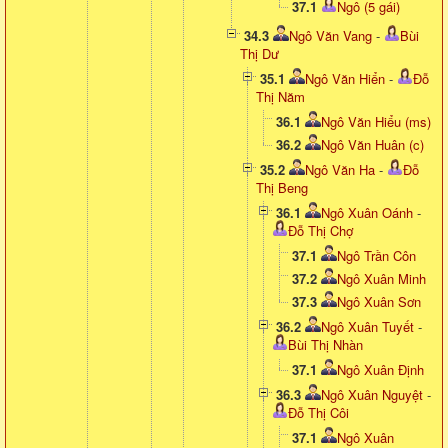
37.1
Ngô (5 gái)
34.3
Ngô Văn Vang
-
Bùi
Thị Dư
35.1
Ngô Văn Hiển
-
Đỗ
Thị Năm
36.1
Ngô Văn Hiểu (ms)
36.2
Ngô Văn Huân (c)
35.2
Ngô Văn Ha
-
Đỗ
Thị Beng
36.1
Ngô Xuân Oánh
-
Đỗ Thị Chợ
37.1
Ngô Trần Côn
37.2
Ngô Xuân Minh
37.3
Ngô Xuân Sơn
36.2
Ngô Xuân Tuyết
-
Bùi Thị Nhàn
37.1
Ngô Xuân Định
36.3
Ngô Xuân Nguyệt
-
Đỗ Thị Côi
37.1
Ngô Xuân