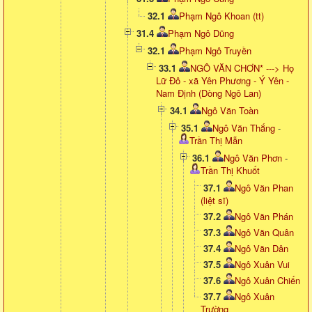
32.1
Phạm Ngô Khoan (tt)
31.4
Phạm Ngô Dũng
32.1
Phạm Ngô Truyền
33.1
NGÔ VĂN CHƠN* ---> Họ
Lữ Đô - xã Yên Phương - Ý Yên -
Nam Định (Dòng Ngô Lan)
34.1
Ngô Văn Toàn
35.1
Ngô Văn Thắng
-
Trần Thị Mẫn
36.1
Ngô Văn Phơn
-
Trần Thị Khuốt
37.1
Ngô Văn Phan
(liệt sĩ)
37.2
Ngô Văn Phán
37.3
Ngô Văn Quân
37.4
Ngô Văn Dân
37.5
Ngô Xuân Vui
37.6
Ngô Xuân Chiến
37.7
Ngô Xuân
Trường