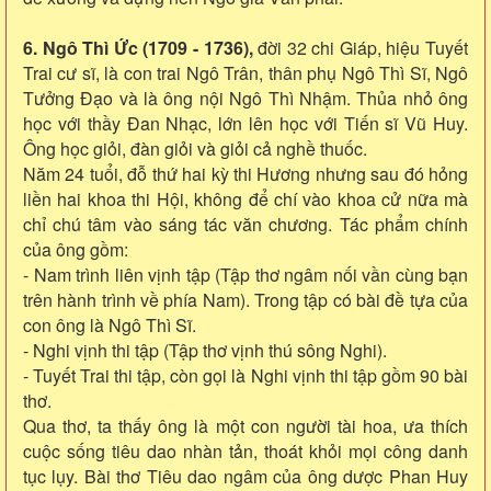
6. Ngô Thì Ức (1709 - 1736),
đời 32 chi Giáp, hiệu Tuyết
Trai cư sĩ, là con trai Ngô Trân, thân phụ Ngô Thì Sĩ, Ngô
Tưởng Đạo và là ông nội Ngô Thì Nhậm. Thủa nhỏ ông
học với thầy Đan Nhạc, lớn lên học với Tiến sĩ Vũ Huy.
Ông học giỏi, đàn giỏi và giỏi cả nghề thuốc.
Năm 24 tuổi, đỗ thứ hai kỳ thi Hương nhưng sau đó hỏng
liền hai khoa thi Hội, không để chí vào khoa cử nữa mà
chỉ chú tâm vào sáng tác văn chương. Tác phẩm chính
của ông gồm:
- Nam trình liên vịnh tập (Tập thơ ngâm nối vần cùng bạn
trên hành trình về phía Nam). Trong tập có bài đề tựa của
con ông là Ngô Thì Sĩ.
- Nghi vịnh thi tập (Tập thơ vịnh thú sông Nghi).
- Tuyết Trai thi tập, còn gọi là Nghi vịnh thi tập gồm 90 bài
thơ.
Qua thơ, ta thấy ông là một con người tài hoa, ưa thích
cuộc sống tiêu dao nhàn tản, thoát khỏi mọi công danh
tục lụy. Bài thơ Tiêu dao ngâm của ông dược Phan Huy