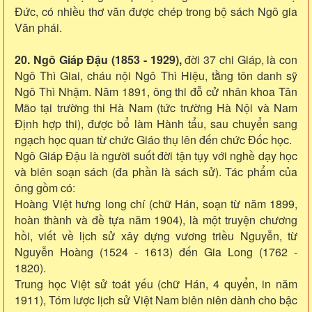
Đức, có nhiều thơ văn được chép trong bộ sách Ngô gia
Văn phái.
20. Ngô Giáp Đậu (1853 - 1929),
đời 37 chi Giáp, là con
Ngô Thì Giai, cháu nội Ngô Thì Hiệu, tằng tôn danh sỹ
Ngô Thì Nhậm. Năm 1891, ông thi đỗ cử nhân khoa Tân
Mão tại trường thi Hà Nam (tức trường Hà Nội và Nam
Định hợp thi), được bổ làm Hành tẩu, sau chuyển sang
ngạch học quan từ chức Giáo thụ lên đến chức Đốc học.
Ngô Giáp Đậu là người suốt đời tận tụy với nghề dạy học
và biên soạn sách (đa phần là sách sử). Tác phẩm của
ông gồm có:
Hoàng Việt hưng long chí (chữ Hán, soạn từ năm 1899,
hoàn thành và đề tựa năm 1904), là một truyện chương
hồi, viết về lịch sử xây dựng vương triều Nguyễn, từ
Nguyễn Hoàng (1524 - 1613) đến Gia Long (1762 -
1820).
Trung học Việt sử toát yếu (chữ Hán, 4 quyển, in năm
1911), Tóm lược lịch sử Việt Nam biên niên dành cho bậc