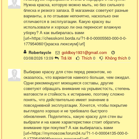
Нужна краска, которую можно мыть, но без сильного
блеска и резкого запаха. В магазинах советуют разные
варианты, а по отзывам непонятно, насколько они
отличаются в эксплуатации. Какую краску вы
использовали и хорошо ли она переносит влажную
уборку? А как выбиралась вами
[url=https://chesskomi.borda.ru/?1-8-0-00005563-000-0-0-
1779540601]краска люксиум[/url]
Robertsycle
goldboy1931@gmail.com
Trả lời
Thích
0
Không thích
0
03/08/2026 13:09
Выбираю краску для стен перед ремонтом, но
оказалось, что вариантов намного больше, чем ожидал.
Одни рекомендуют моющиеся составы, другие
советуют обращать внимание на укрывистость, степень
матовости и стойкость к истиранию, поэтому сложно
понять, что действительно имеет значение в
повседневной эксплуатации. Хочется, чтобы покрытие
выглядело хорошо и не требовало быстрого
обновления. Поделитесь, какую краску для стен вы
выбрали и на какие характеристики стоит обратить
внимание при покупке? А как выбиралась вами
[url=https://mymoscow.forum24.ru/?1-1-0-00004135-000-0-
0-1779540608]краска люксиум[/url]