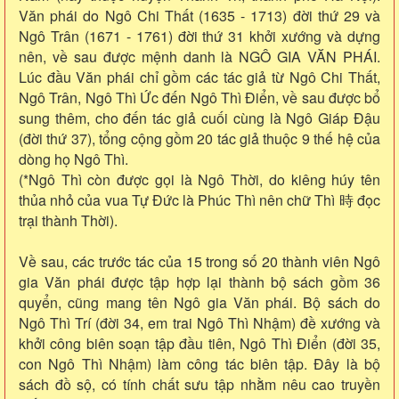
Văn phái do Ngô Chi Thất (1635 - 1713) đời thứ 29 và
Ngô Trân (1671 - 1761) đời thứ 31 khởi xướng và dựng
nên, về sau được mệnh danh là NGÔ GIA VĂN PHÁI.
Lúc đầu Văn phái chỉ gồm các tác giả từ Ngô Chi Thất,
Ngô Trân, Ngô Thì Ức đến Ngô Thì Điển, về sau được bổ
sung thêm, cho đến tác giả cuối cùng là Ngô Giáp Đậu
(đời thứ 37), tổng cộng gồm 20 tác giả thuộc 9 thế hệ của
dòng họ Ngô Thì.
(*Ngô Thì còn được gọi là Ngô Thời, do kiêng húy tên
thủa nhỏ của vua Tự Đức là Phúc Thì nên chữ Thì 時 đọc
trại thành Thời).
Về sau, các trước tác của 15 trong số 20 thành viên Ngô
gia Văn phái được tập hợp lại thành bộ sách gồm 36
quyển, cũng mang tên Ngô gia Văn phái. Bộ sách do
Ngô Thì Trí (đời 34, em trai Ngô Thì Nhậm) đề xướng và
khởi công biên soạn tập đầu tiên, Ngô Thì Điển (đời 35,
con Ngô Thì Nhậm) làm công tác biên tập. Đây là bộ
sách đồ sộ, có tính chất sưu tập nhằm nêu cao truyền