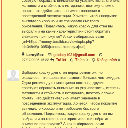
советуют обращать внимание на укрывистость, степень
матовости и стойкость к истиранию, поэтому сложно
понять, что действительно имеет значение в
повседневной эксплуатации. Хочется, чтобы покрытие
выглядело хорошо и не требовало быстрого
обновления. Поделитесь, какую краску для стен вы
выбрали и на какие характеристики стоит обратить
внимание при покупке? А как выбиралась вами
[url=https://money.bestbb.ru/viewtopic.php?
id=3484#p10950]краска люксиум[/url]
LeroyMox
goldboy1931@gmail.com
Trả lời
Thích
0
Không thích
0
27/07/2026 15:22
Выбираю краску для стен перед ремонтом, но
оказалось, что вариантов намного больше, чем ожидал.
Одни рекомендуют моющиеся составы, другие
советуют обращать внимание на укрывистость, степень
матовости и стойкость к истиранию, поэтому сложно
понять, что действительно имеет значение в
повседневной эксплуатации. Хочется, чтобы покрытие
выглядело хорошо и не требовало быстрого
обновления. Поделитесь, какую краску для стен вы
выбрали и на какие характеристики стоит обратить
внимание при покупке? А как выбиралась вами