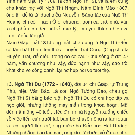
sinh năm Mậu Tý 1768, là con Ngô Thì Sĩ, và là em cùng
cha khác mẹ với Ngô Thì Nhậm. Năm Đinh Mão 1807,
ông thi đỗ tú tài dưới triều Nguyễn. Sáng tác của Ngô Thì
Hoàng chỉ có Thạch Ổ di chương, gồm cả thơ, phú, văn
xuôi, phần lớn đều nói về đạo lý, tình yêu thiên nhiên và
tâm tư của tác giả.
Năm Giáp Tuất 1814 ông mất, cháu ông là Ngô Thì Điển
có làm bài Điện tiên thúc Thuyền Trai Công (Ông chú là
Huyền Trai) để điếu, trong đó có câu: Chú sống ở đời 47
năm, văn chương như vậy, đức hạnh như vậy, sao trời
khắt khe về công danh, lại nỡ hẹp hòi về tuổi thọ.
13. Ngô Thì Du (1772 - 1840),
đời 34 chi Giáp, tự Trưng
Phủ, hiệu Văn Bác. Là con Ngô Tưởng Đạo, cháu gọi
Ngô Thì Sĩ bằng bác ruột. Ngô Thì Du có chí học tập và
học giỏi, nhưng không may mắn trong khoa hoạn. Mãi
đến năm ông 40 tuổi, triều đình nhà Nguyễn xuống chiếu
về việc tiến cử người tài, bạn bè khuyên ông ra làm quan
và có người tiến cử, ông được bổ Đốc học Hải Dương.
Nhưng chẳng bao lâu sau, ông xin từ chức, về ở quê nhà.