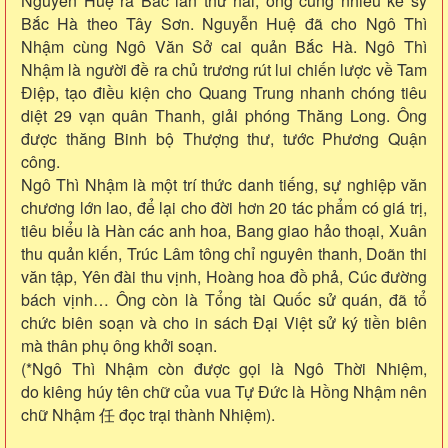
Nguyễn Huệ ra Bắc lần thứ hai, ông cùng nhiều kẻ sỹ
Bắc Hà theo Tây Sơn. Nguyễn Huệ đã cho Ngô Thì
Nhậm cùng Ngô Văn Sở cai quản Bắc Hà. Ngô Thì
Nhậm là người đề ra chủ trương rút lui chiến lược về Tam
Điệp, tạo điều kiện cho Quang Trung nhanh chóng tiêu
diệt 29 vạn quân Thanh, giải phóng Thăng Long. Ông
được thăng Binh bộ Thượng thư, tước Phương Quận
công.
Ngô Thì Nhậm là một trí thức danh tiếng, sự nghiệp văn
chương lớn lao, để lại cho đời hơn 20 tác phẩm có giá trị,
tiêu biểu là Hàn các anh hoa, Bang giao hảo thoại, Xuân
thu quản kiến, Trúc Lâm tông chỉ nguyên thanh, Doãn thi
văn tập, Yên đài thu vịnh, Hoàng hoa đồ phả, Cúc đường
bách vịnh… Ông còn là Tổng tài Quốc sử quán, đã tổ
chức biên soạn và cho in sách Đại Việt sử ký tiền biên
mà thân phụ ông khởi soạn.
(*Ngô Thì Nhậm còn được gọi là Ngô Thời Nhiệm,
do kiêng húy tên chữ của vua Tự Đức là Hồng Nhậm nên
chữ Nhậm 任 đọc trại thành Nhiệm).