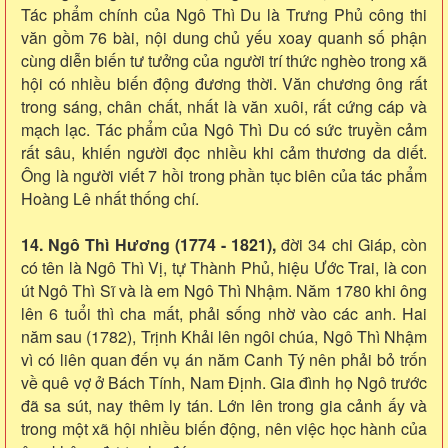
Tác phẩm chính của Ngô Thì Du là Trưng Phủ công thi
văn gồm 76 bài, nội dung chủ yếu xoay quanh số phận
cùng diễn biến tư tưởng của người trí thức nghèo trong xã
hội có nhiều biến động đương thời. Văn chương ông rất
trong sáng, chân chất, nhất là văn xuôi, rất cứng cáp và
mạch lạc. Tác phẩm của Ngô Thì Du có sức truyền cảm
rất sâu, khiến người đọc nhiều khi cảm thương da diết.
Ông là người viết 7 hồi trong phần tục biên của tác phẩm
Hoàng Lê nhất thống chí.
14. Ngô Thì Hương (1774 - 1821),
đời 34 chi Giáp, còn
có tên là Ngô Thì Vị, tự Thành Phủ, hiệu Ước Trai, là con
út Ngô Thì Sĩ và là em Ngô Thì Nhậm. Năm 1780 khi ông
lên 6 tuổi thì cha mất, phải sống nhờ vào các anh. Hai
năm sau (1782), Trịnh Khải lên ngôi chúa, Ngô Thì Nhậm
vì có liên quan đến vụ án năm Canh Tý nên phải bỏ trốn
về quê vợ ở Bách Tính, Nam Định. Gia đình họ Ngô trước
đã sa sút, nay thêm ly tán. Lớn lên trong gia cảnh ấy và
trong một xã hội nhiều biến động, nên việc học hành của