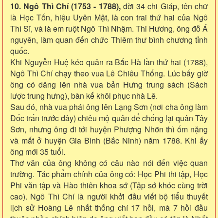
10. Ngô Thì Chí (1753 - 1788),
đời 34 chi Giáp, tên chữ
là Học Tốn, hiệu Uyên Mật, là con trai thứ hai của Ngô
Thì Sĩ, và là em ruột Ngô Thì Nhậm. Thi Hương, ông đỗ Á
nguyên, làm quan đến chức Thiêm thư bình chương tỉnh
quốc.
Khi Nguyễn Huệ kéo quân ra Bắc Hà lần thứ hai (1788),
Ngô Thì Chí chạy theo vua Lê Chiêu Thống. Lúc bấy giờ
ông có dâng lên nhà vua bản Hưng trung sách (Sách
lược trung hưng), bàn kế khôi phục nhà Lê.
Sau đó, nhà vua phái ông lên Lạng Sơn (nơi cha ông làm
Đốc trấn trước đây) chiêu mộ quân để chống lại quân Tây
Sơn, nhưng ông đi tới huyện Phượng Nhỡn thì ốm nặng
và mất ở huyện Gia Bình (Bắc Ninh) năm 1788. Khi ấy
ông mới 35 tuổi.
Thơ văn của ông không có câu nào nói đến việc quan
trường. Tác phẩm chính của ông có: Học Phi thi tập, Học
Phi văn tập và Hào thiên khoa sớ (Tập sớ khóc cùng trời
cao). Ngô Thì Chí là người khởi đầu viết bộ tiểu thuyết
lịch sử Hoàng Lê nhất thống chí 17 hồi, mà 7 hồi đầu