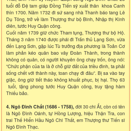
tuổi đỗ Đệ tam giáp Đồng Tiến sỹ xuất thân khoa Canh
thìn 1700. Năm 1732 đi sứ sang nhà Thanh báo tang Lê
Dụ Tông, trở về làm Thượng thư bộ Binh, Nhập thị Kinh
diên, tước Huy Quận công.
Cuối năm 1739 giữ chức Tham tụng, Thượng thư bộ Hộ.
Tháng 3 năm 1740 được phái đi Trấn thủ Lạng Sơn, vừa
đến Lạng Sơn, gặp lúc Tù trưởng địa phương là Toản Cơ
làm phản kéo quân bao vây Đoàn Thành, trong thành
không có quân, có người khuyên ông chạy trốn, ông nói:
”Chức phận của ta là ở chỗ giữ đất của triều đình, ta phải
sống chết với thành này, toan chạy đi đâu”. Bị sa vào tay
giặc, ông giữ tiết tháo không khuất phục, bị hại. Thọ 63
tuổi, tặng phong tước Huy Quận công, truy tặng hàm
Thiếu bảo.
4. Ngô Đình Chất (1686 - 1758),
đời 30 chi Ất, còn có tên
là Ngô Đình Oánh, tự Hồng Lượng, hiệu Thận Tra, con
trai Thế Hiển Hầu Ngô Chi Thất, em Thượng thư Tiến sĩ
Ngô Đình Thạc.