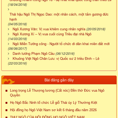
(18/04/2018)
Thái hậu Ngô Thị Ngọc Dao: một nhân cách, một tấm gương đức
hạnh
(04/05/2018)
Ngô Xương Văn: Vị vua khiêm cung nhân nghĩa
(20/05/2018)
Ngô Xương Xí – Vị vua cuối cùng Triều đại nhà Ngô
(14/03/2019)
Ngô Miễn Tướng công - Người tổ chức di dân khai miền đất mới
(06/06/2017)
Danh tướng Phạm Ngô Cầu
(06/12/2016)
Khuông Việt Ngô Chân Lưu: vị Quốc sư 2 triều Đinh – Lê
(22/03/2016)
Bài đăng gần đây
Long trọng Lễ Thượng lương (Cất nóc) Đền thờ Đức vua Ngô
Quyền
Họ Ngô Bắc Ninh tổ chức Lễ giỗ Thái úy Lý Thường Kiệt
Hội đồng họ Ngô Việt Nam sơ kết 6 tháng đầu năm 2026
THƯ NGỎ CỦA HỘI ĐỒNG HỌ NGÔ VIỆT NAM