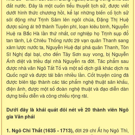
đất nước. Đây là một cuốn tiểu thuyết lịch sử, được viết
dưới hình thức chương hồi, kể lại những biến cố lịch sử
sôi động như Trịnh Sâm lên ngôi chúa, Đặng Thị Huệ
được sủng ái trở thành Tuyên phi, loạn kiêu binh, Nguyễn
Huệ ra Bắc Hà lần thứ nhất, cơ nghiệp họ Trịnh sụp đổ
tan tành, Lê Chiêu Thống rước 29 vạn quân Thanh sang
xâm lược nước ta, Nguyễn Huệ đại phá quân Thanh, Tôn
Sĩ Nghị đại bại, cho đến Tây Sơn suy vong, bị Nguyễn
Ánh diệt và triều đại nhà Nguyễn ra đời. Tác phẩm sau
được nhà văn Ngô Tất Tố và một số dịch giả khác dịch ra
Quốc ngữ và được tái bản nhiều lần. Cốt truyện cũng đã
được biên tập thành các tác phẩm nghệ thuật sân khấu,
điện ảnh, được một số đoàn nghệ thuật và đạo diễn dàn
dựng biểu diễn và công chiếu rộng rãi.
Dưới đây là khái quát đôi nét về 20 thành viên Ngô
gia Văn phái
1. Ngô Chi Thất (1635 - 1713),
đời 29 chi Ất họ Ngô Thì,