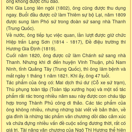
ông không được chu đáo.
Khi Gia Long lên ngôi (1802), ông cũng được thu dụng
ngay. Buổi đầu được cử làm Thiêm sự bộ Lại, năm 1809
được sung làm Phó sứ trong đoàn sứ sang nhà Thanh
(Trung Quốc).
Về nước, ông tiếp tục việc quan, lần lượt được giữ chức
Hiệp trấn Lạng Sơn (1814 - 1817), Đề điệu trường thi
Hương Gia Định (1819).
Cuối năm 1820, ông được cử làm Chánh sứ sang nhà
Thanh. Nhưng khi đi đến huyện Vĩnh Thuận, phủ Nam
Ninh, tỉnh Quảng Tây (Trung Quốc), thì ông lâm bệnh và
mất ngày 1 tháng 1 năm 1821. Khi ấy, ông 47 tuổi.
Tác phẩm của ông có: Mai dịch thú dư (Cỗ xe sứ trạm),
Thù phụng toàn tập (Toàn tập xướng họa) và một số tác
phẩm rải rác trong nhiều năm sau này được con cháu tập
hợp trong Thành Phủ công di thảo. Các tác phẩm của
ông không nhiều, nhưng những bài viết về bản thân, về
gia đình là những tác phẩm văn chương dồi dào cảm xúc
và chứa đựng nhiều vấn đề cuộc sống đương thời, rất có
giá trị. Tài năng văn chương của Ngô Thì Hương thể hiện