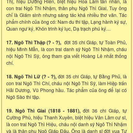
Thị, hiệu Dưỡng Hiên, biệt hiệu Hoa Lâm tản nhân, là
con trai Ngô Thì Nhậm, thân phụ Ngô Thì Giai. Tuy ông
chỉ là Giám sinh nhưng sáng tác khá nhiều thơ văn. Tác
phẩm chính của ông có: Nam du thi tập, Lạng hành ký sự,
Quan ngư ký, Khôn trinh ký lục, Dạ trạch phú ký…
17. Ngô Thì Thập (? - ?),
đời 35 chi Giáp, tự Toàn Phủ,
hiệu Minh Mẫn, là con trai danh sỹ Ngô Thì Nhậm, cháu
nội Ngô Thì Sỹ, ông tham gia viết Hoàng Lê nhất thống
chí.
18. Ngô Thì Lữ (? - ?),
đời 35 chi Giáp, tự Bằng Phủ, là
con trai Ngô Thì Chí, cháu nội Ngô Thì Sỹ, làm Hiệp trấn
Hải Dương, Vũ Phong hầu. Tác phẩm của ông để lại có
Ngô Sào thi tập.
19. Ngô Thì Giai (1818 - 1881),
đời 36 chi Giáp, tự
Cường Phù, hiệu Thanh Xuyên, biệt hiệu Vân Lâm cư sĩ,
là con trai Ngô Thì Hiệu, cháu nội danh sỹ Ngô Thì Nhậm
và là thân phụ Ngô Giáp Đậu. Ông là danh sĩ đời vua Tự