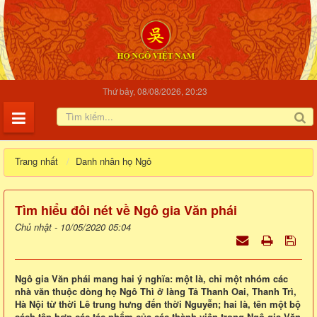
Thứ bảy, 08/08/2026, 20:23
Trang nhất
Danh nhân họ Ngô
Tìm hiểu đôi nét về Ngô gia Văn phái
Chủ nhật - 10/05/2020 05:04
Ngô gia Văn phái mang hai ý nghĩa: một là, chỉ một nhóm các
nhà văn thuộc dòng họ Ngô Thì ở làng Tả Thanh Oai, Thanh Trì,
Hà Nội từ thời Lê trung hưng đến thời Nguyễn; hai là, tên một bộ
sách tập hợp các tác phẩm của các thành viên trong Ngô gia Văn