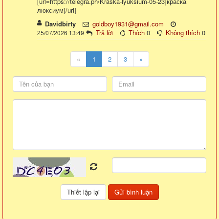
[url=https://telegra.ph/Kraska-lyuksium-05-23]краска
люксиум[/url]
Davidbirty
goldboy1931@gmail.com
Trả lời
Thích
0
Không thích
0
25/07/2026 13:49
«
1
2
3
»