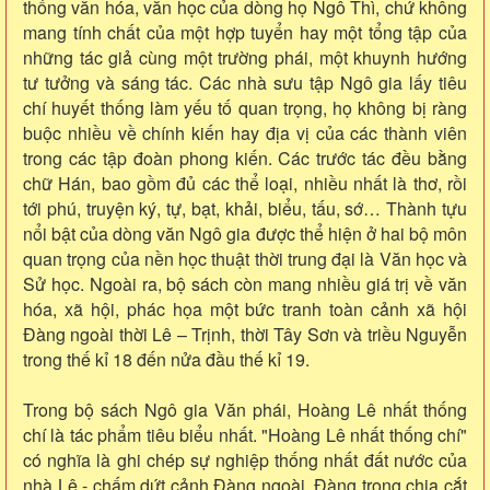
thống văn hóa, văn học của dòng họ Ngô Thì, chứ không
mang tính chất của một hợp tuyển hay một tổng tập của
những tác giả cùng một trường phái, một khuynh hướng
tư tưởng và sáng tác. Các nhà sưu tập Ngô gia lấy tiêu
chí huyết thống làm yếu tố quan trọng, họ không bị ràng
buộc nhiều về chính kiến hay địa vị của các thành viên
trong các tập đoàn phong kiến. Các trước tác đều bằng
chữ Hán, bao gồm đủ các thể loại, nhiều nhất là thơ, rồi
tới phú, truyện ký, tự, bạt, khải, biểu, tấu, sớ… Thành tựu
nổi bật của dòng văn Ngô gia được thể hiện ở hai bộ môn
quan trọng của nền học thuật thời trung đại là Văn học và
Sử học. Ngoài ra, bộ sách còn mang nhiều giá trị về văn
hóa, xã hội, phác họa một bức tranh toàn cảnh xã hội
Đàng ngoài thời Lê – Trịnh, thời Tây Sơn và triều Nguyễn
trong thế kỉ 18 đến nửa đầu thế kỉ 19.
Trong bộ sách Ngô gia Văn phái, Hoàng Lê nhất thống
chí là tác phẩm tiêu biểu nhất. "Hoàng Lê nhất thống chí"
có nghĩa là ghi chép sự nghiệp thống nhất đất nước của
nhà Lê - chấm dứt cảnh Đàng ngoài, Đàng trong chia cắt