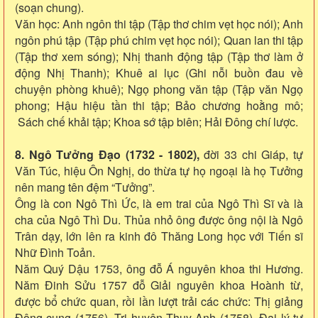
(soạn chung).
Văn học: Anh ngôn thi tập (Tập thơ chim vẹt học nói); Anh
ngôn phú tập (Tập phú chim vẹt học nói); Quan lan thi tập
(Tập thơ xem sóng); Nhị thanh động tập (Tập thơ làm ở
động Nhị Thanh); Khuê ai lục (Ghi nỗi buồn đau về
chuyện phòng khuê); Ngọ phong văn tập (Tập văn Ngọ
phong; Hậu hiệu tần thi tập; Bảo chương hoằng mô;
Sách chế khải tập; Khoa sớ tập biên; Hải Đông chí lược.
8. Ngô Tưởng Đạo (1732 - 1802),
đời 33 chi Giáp, tự
Văn Túc, hiệu Ôn Nghị, do thừa tự họ ngoại là họ Tưởng
nên mang tên đệm “Tưởng”.
Ông là con Ngô Thì Ức, là em trai của Ngô Thì Sĩ và là
cha của Ngô Thì Du. Thủa nhỏ ông được ông nội là Ngô
Trân dạy, lớn lên ra kinh đô Thăng Long học với Tiến sĩ
Nhữ Đình Toản.
Năm Quý Dậu 1753, ông đỗ Á nguyên khoa thi Hương.
Năm Đinh Sửu 1757 đỗ Giải nguyên khoa Hoành từ,
được bổ chức quan, rồi lần lượt trải các chức: Thị giảng
Đông cung (1756), Tri huyện Thụy Anh (1758), Đại lý tự