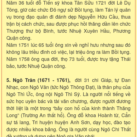
Năm 36 tuổi đỗ Tiến sỹ khoa Tân Sửu 1721 đời Lê Dụ
Tông, giữ các chức Đô ngự sử Bồi tụng, làm Tán lý quân
vụ trong đạo quân đi đánh dẹp Nguyễn Hữu Cầu, thua
trận bị cách chức, sau được phục hồi thăng dần lên chức
Thượng thư bộ Binh, tước Nhuệ Xuyên Hầu, Phương
Quận công.
Năm 1751 lúc 65 tuổi ông xin về nghỉ hưu nhưng sau đó
không lâu triều đình có việc, lại triệu ông ra làm Bồi tụng.
Năm 1758 ông qua đời, thọ 73 tuổi, được truy tặng Thái
bảo, tước Nhuệ Quận công.
5. Ngô Trân (1671 - 1761),
đời 31 chi Giáp, tự Đan
Nhạc, con Ngô Vân (tức Ngô Thông Đạt), là thân phụ của
Ngô Thì Ức, ông nội Ngô Thì Sỹ. Là người nổi tiếng về
sức học uyên bác và tài văn chương, được người đương
thời liệt là một trong “bảy con hổ của kinh thành Thăng
Long” (Trường An thất hổ). Ông đỗ khoa Hoành từ, Cẩn
sự tá lang, Tri huyện huyện Anh Sơn, dạy học, đào tạo
được nhiều khoa bảng. Ông là người cùng Ngô Chi Thất
đề xướng và dựng nên Ngô gia Văn phái.