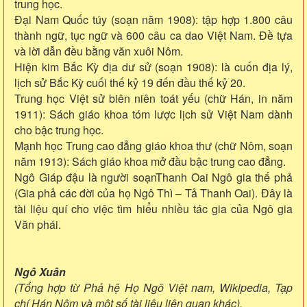
trung học.
Đại Nam Quốc túy (soạn năm 1908): tập hợp 1.800 câu
thành ngữ, tục ngữ và 600 câu ca dao Việt Nam. Đề tựa
và lời dẫn đều bằng văn xuôi Nôm.
Hiện kim Bắc Kỳ địa dư sử (soạn 1908): là cuốn địa lý,
lịch sử Bắc Kỳ cuối thế kỷ 19 đến đầu thế kỷ 20.
Trung học Việt sử biên niên toát yếu (chữ Hán, in năm
1911): Sách giáo khoa tóm lược lịch sử Việt Nam dành
cho bậc trung học.
Mạnh học Trung cao đẳng giáo khoa thư (chữ Nôm, soạn
năm 1913): Sách giáo khoa mở đầu bậc trung cao đẳng.
Ngô Giáp đậu là người soạnThanh Oai Ngô gia thế phả
(Gia phả các đời của họ Ngô Thì – Tả Thanh Oai). Đây là
tài liệu quí cho việc tìm hiểu nhiều tác gia của Ngô gia
Văn phái.
Ngô Xuân
(Tổng hợp từ Phả hệ Họ Ngô Việt nam, Wikipedia, Tạp
chí Hán Nôm và một số tài liệu liên quan khác).