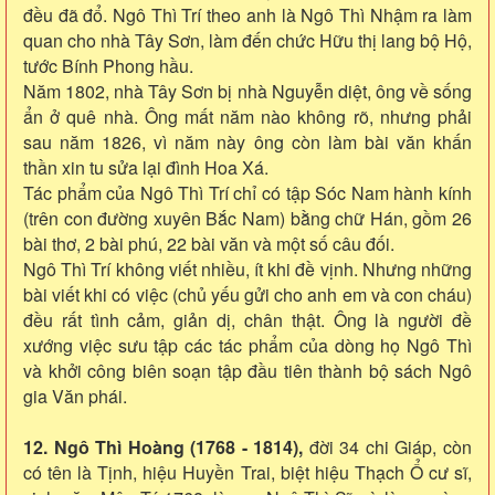
đều đã đổ. Ngô Thì Trí theo anh là Ngô Thì Nhậm ra làm
quan cho nhà Tây Sơn, làm đến chức Hữu thị lang bộ Hộ,
tước Bính Phong hầu.
Năm 1802, nhà Tây Sơn bị nhà Nguyễn diệt, ông về sống
ẩn ở quê nhà. Ông mất năm nào không rõ, nhưng phải
sau năm 1826, vì năm này ông còn làm bài văn khấn
thần xin tu sửa lại đình Hoa Xá.
Tác phẩm của Ngô Thì Trí chỉ có tập Sóc Nam hành kính
(trên con đường xuyên Bắc Nam) bằng chữ Hán, gồm 26
bài thơ, 2 bài phú, 22 bài văn và một số câu đối.
Ngô Thì Trí không viết nhiều, ít khi đề vịnh. Nhưng những
bài viết khi có việc (chủ yếu gửi cho anh em và con cháu)
đều rất tình cảm, giản dị, chân thật. Ông là người đề
xướng việc sưu tập các tác phẩm của dòng họ Ngô Thì
và khởi công biên soạn tập đầu tiên thành bộ sách Ngô
gia Văn phái.
12. Ngô Thì Hoàng (1768 - 1814),
đời 34 chi Giáp, còn
có tên là Tịnh, hiệu Huyền Trai, biệt hiệu Thạch Ổ cư sĩ,