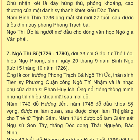
Chú nhận xét là đầy hứng thú, phóng khoáng, cao
thượng của một danh sỹ thanh khiết kiểu Đào Tiềm.
Năm Bính Thìn 1736 ông mất khi mới 27 tuổi, sau được
triều đình truy phong Phong Trạch bá.
Ngô Thì Ức là người mở đầu cho dòng văn học Ngô gia
Văn phái.
7. Ngô Thì Sĩ (1726 - 1780),
đời 33 chi Giáp, tự Thế Lộc,
hiệu Ngọ Phong, sinh ngày 20 tháng 9 năm Bính Ngọ
(tức 15 tháng 10 năm 1726).
Ông là con trưởng Phong Trạch Bá Ngô Thì Ức, thân sinh
Tiến sỹ Phương Quận công Ngô Thì Nhậm và là nhạc
phụ của danh sĩ Phan Huy Ích. Ông nổi tiếng thông minh
nhưng thi nhiều khoa mãi sau mới đỗ.
Năm 1743 đỗ Hương tiến, năm 1745 đỗ đầu khoa Sỹ
vọng, được ra làm quan, sau được chọn làm Thị giảng
cho Thế tử Trịnh Sâm. Năm 1764 được bổ làm Giám sát
Ngự sử Sơn Tây, thăng Đốc đồng Thái Nguyên, Bắc
Ninh.
Năm 42 tuổi, đỗ Hòang giáp khoa Bính Tuất 1766 đời Lê