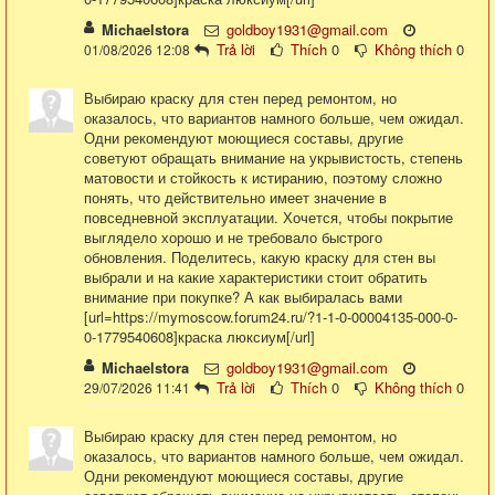
Michaelstora
goldboy1931@gmail.com
Trả lời
Thích
0
Không thích
0
01/08/2026 12:08
Выбираю краску для стен перед ремонтом, но
оказалось, что вариантов намного больше, чем ожидал.
Одни рекомендуют моющиеся составы, другие
советуют обращать внимание на укрывистость, степень
матовости и стойкость к истиранию, поэтому сложно
понять, что действительно имеет значение в
повседневной эксплуатации. Хочется, чтобы покрытие
выглядело хорошо и не требовало быстрого
обновления. Поделитесь, какую краску для стен вы
выбрали и на какие характеристики стоит обратить
внимание при покупке? А как выбиралась вами
[url=https://mymoscow.forum24.ru/?1-1-0-00004135-000-0-
0-1779540608]краска люксиум[/url]
Michaelstora
goldboy1931@gmail.com
Trả lời
Thích
0
Không thích
0
29/07/2026 11:41
Выбираю краску для стен перед ремонтом, но
оказалось, что вариантов намного больше, чем ожидал.
Одни рекомендуют моющиеся составы, другие