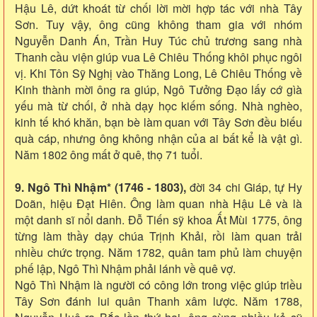
Hậu Lê, dứt khoát từ chối lời mời hợp tác với nhà Tây
Sơn. Tuy vậy, ông cũng không tham gia với nhóm
Nguyễn Danh Án, Trần Huy Túc chủ trương sang nhà
Thanh cầu viện giúp vua Lê Chiêu Thống khôi phục ngôi
vị. Khi Tôn Sỹ Nghị vào Thăng Long, Lê Chiêu Thống về
Kinh thành mời ông ra giúp, Ngô Tưởng Đạo lấy cớ gìà
yếu mà từ chối, ở nhà dạy học kiếm sống. Nhà nghèo,
kinh tế khó khăn, bạn bè làm quan với Tây Sơn đều biếu
quà cáp, nhưng ông không nhận của ai bất kể là vật gì.
Năm 1802 ông mất ở quê, thọ 71 tuổi.
9. Ngô Thì Nhậm* (1746 - 1803),
đời 34 chi Giáp, tự Hy
Doãn, hiệu Đạt Hiên. Ông làm quan nhà Hậu Lê và là
một danh sĩ nổi danh. Đỗ Tiến sỹ khoa Ất Mùi 1775, ông
từng làm thầy dạy chúa Trịnh Khải, rồi làm quan trải
nhiều chức trọng. Năm 1782, quân tam phủ làm chuyện
phế lập, Ngô Thì Nhậm phải lánh về quê vợ.
Ngô Thì Nhậm là người có công lớn trong việc giúp triều
Tây Sơn đánh lui quân Thanh xâm lược. Năm 1788,