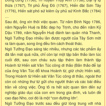
thừa (1767), Tri phủ Áng Đô (1767), Hiến đài Sơn Tây
(1776), Hiến sát phó sứ kiêm ủy phủ sứ Kinh Bắc (1784)
…
Sau đó, ông xin thôi việc quan. Từ năm Bính Ngọ 1786,
năm Nguyễn Huệ ra Bắc dẹp họ Trịnh, cho đến năm Kỷ
Dậu 1789, năm Nguyễn Huệ đánh tan quân nhà Thanh,
Ngô Tưởng Đạo nhiều lần được người của Tây Sơn mời
ra làm quan, song ông đều tìm cách thoái thác.
Ngô Tưởng Đạo sáng tác nhiều, nhưng các tác phẩm ấy
đã tản mát quá nửa, chỉ còn lại một tập bản thảo làm lúc
cuối đời, sau con cháu sưu tập thêm làm thành tập
Hoành từ Hiến sát Văn Túc công di thảo (Bản thảo để lại
của ông Văn Túc đỗ khoa Hoành từ, giữ chức Hiến sát).
Trong Hoành từ Hiến sát Văn Túc công di thảo, ngoài thơ
còn có những thư từ gửi cho người thân và các bài điều
trần về công việc. Ông tỏ ra hết sức quan tâm đến sự
nghiệp giáo dục của con em trong gia đình, và luôn đề
cao đạo Nho, coi đó là một "con đường lớn”.
Ngô Tưởng Đạo trước sau đều giữ lòng trung với nhà