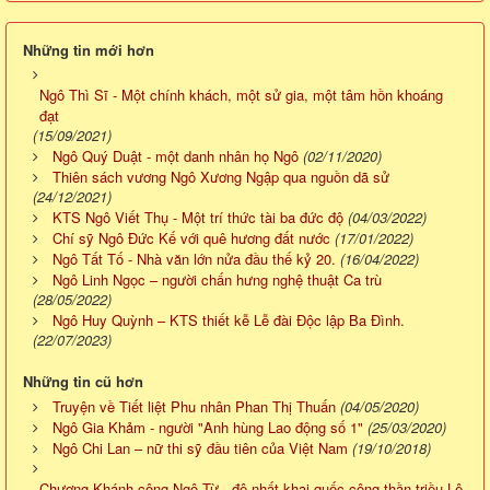
Những tin mới hơn
Ngô Thì Sĩ - Một chính khách, một sử gia, một tâm hồn khoáng
đạt
(15/09/2021)
Ngô Quý Duật - một danh nhân họ Ngô
(02/11/2020)
Thiên sách vương Ngô Xương Ngập qua nguồn dã sử
(24/12/2021)
KTS Ngô Viết Thụ - Một trí thức tài ba đức độ
(04/03/2022)
Chí sỹ Ngô Đức Kế với quê hương đất nước
(17/01/2022)
Ngô Tất Tố - Nhà văn lớn nửa đầu thế kỷ 20.
(16/04/2022)
Ngô Linh Ngọc – người chấn hưng nghệ thuật Ca trù
(28/05/2022)
Ngô Huy Quỳnh – KTS thiết kễ Lễ đài Độc lập Ba Đình.
(22/07/2023)
Những tin cũ hơn
Truyện về Tiết liệt Phu nhân Phan Thị Thuấn
(04/05/2020)
Ngô Gia Khảm - người "Anh hùng Lao động số 1"
(25/03/2020)
Ngô Chi Lan – nữ thi sỹ đầu tiên của Việt Nam
(19/10/2018)
Chương Khánh công Ngô Từ - đệ nhất khai quốc công thần triều Lê