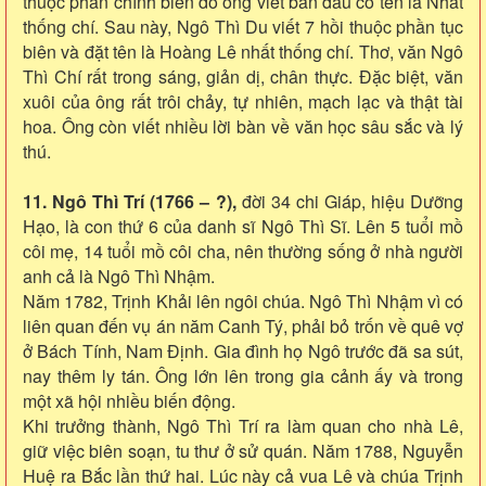
thuộc phần chính biên do ông viết ban đầu có tên là Nhất
thống chí. Sau này, Ngô Thì Du viết 7 hồi thuộc phần tục
biên và đặt tên là Hoàng Lê nhất thống chí. Thơ, văn Ngô
Thì Chí rất trong sáng, giản dị, chân thực. Đặc biệt, văn
xuôi của ông rất trôi chảy, tự nhiên, mạch lạc và thật tài
hoa. Ông còn viết nhiều lời bàn về văn học sâu sắc và lý
thú.
11. Ngô Thì Trí (1766 – ?),
đời 34 chi Giáp, hiệu Dưỡng
Hạo, là con thứ 6 của danh sĩ Ngô Thì Sĩ. Lên 5 tuổi mồ
côi mẹ, 14 tuổi mồ côi cha, nên thường sống ở nhà người
anh cả là Ngô Thì Nhậm.
Năm 1782, Trịnh Khải lên ngôi chúa. Ngô Thì Nhậm vì có
liên quan đến vụ án năm Canh Tý, phải bỏ trốn về quê vợ
ở Bách Tính, Nam Định. Gia đình họ Ngô trước đã sa sút,
nay thêm ly tán. Ông lớn lên trong gia cảnh ấy và trong
một xã hội nhiều biến động.
Khi trưởng thành, Ngô Thì Trí ra làm quan cho nhà Lê,
giữ việc biên soạn, tu thư ở sử quán. Năm 1788, Nguyễn
Huệ ra Bắc lần thứ hai. Lúc này cả vua Lê và chúa Trịnh