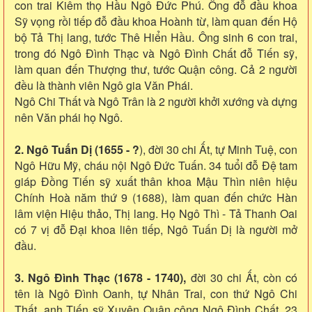
con trai Kiêm thọ Hầu Ngô Đức Phú. Ông đỗ đầu khoa
Sỹ vọng rồi tiếp đỗ đầu khoa Hoành từ, làm quan đến Hộ
bộ Tả Thị lang, tước Thê Hiển Hầu. Ông sinh 6 con trai,
trong đó Ngô Đình Thạc và Ngô Đình Chất đỗ Tiến sỹ,
làm quan đến Thượng thư, tước Quận công. Cả 2 người
đều là thành viên Ngô gia Văn Phái.
Ngô Chi Thất và Ngô Trân là 2 người khởi xướng và dựng
nên Văn phái họ Ngô.
2. Ngô Tuấn Dị (1655 - ?
), đời 30 chi Ất, tự Minh Tuệ, con
Ngô Hữu Mỹ, cháu nội Ngô Đức Tuấn. 34 tuổi đỗ Đệ tam
giáp Đồng Tiến sỹ xuất thân khoa Mậu Thìn niên hiệu
Chính Hoà năm thứ 9 (1688), làm quan đến chức Hàn
lâm viện Hiệu thảo, Thị lang. Họ Ngô Thì - Tả Thanh Oai
có 7 vị đỗ Đại khoa liên tiếp, Ngô Tuấn Dị là người mở
đầu.
3. Ngô Đình Thạc (1678 - 1740),
đời 30 chi Ất, còn có
tên là Ngô Đình Oanh, tự Nhân Trai, con thứ Ngô Chi
Thất, anh Tiến sỹ Xuyên Quận công Ngô Đình Chất. 23