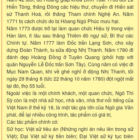
Hiển Tông, thăng Đông các hiệu thư, chuyển đi Hiến sát
sứ Thanh Hoá, rồi thăng Tham chính Nghệ An. Năm
1771 bị cách chức do bị Hòang Ngũ Phúc mưu hại.
Năm 1773 được trở lại làm quan chức Hiệu lý trong viện
Hàn lâm, ít lâu sau thăng Thiêm đô ngự sử, Bí thư các
Chính tự. Năm 1777 làm Đốc trấn Lạng Sơn, cho xây
dựng Đoàn Thành, tu sửa động Nhị Thanh. Năm 1780 đi
đánh dẹp Hoàng Đồng ở Tuyên Quang (phối hợp với
quân Nguyễn Lễ Đốc trấn Sơn Tây). Cùng năm có việc đi
Mục Nam Quan, khi về ghé nghỉ ở động Nhị Thanh, tối
ngày 29 tháng 8 (tức 22 tháng 10 năm 1780) đột ngột mất
tại đó, thọ 55 tuổi.
Ngoài việc là một chính khách, một quan chức, Ngô Thì
Sỹ còn là một nhà sử học, nhà văn, nhà thơ nổi tiếng của
Việt Nam ở thế kỷ 18, là một tác gia lớn của Ngô gia Văn
phái, để lại nhiều công trình, tác phẩm có giá trị.
Các tác phẩm chính có:
Sử học: Việt sử tiêu án (Những nghi án nêu lên trong sử
Việt); Đại Việt sử ký tiền biên; Đại Việt sử ký tục biên