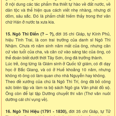
ở nội dung các tác phẩm tha thiết tự hào về đất nước, về
dân tộc và thể hiện qua cách viết nhẹ nhàng, nhưng dí
dỏm, sâu sắc. Đó là phẩm chất hiếm thấy trong thơ văn
chữ Hán ở nước ta xưa kia.
15. Ngô Thì Điển (? – ?),
đời 35 chi Giáp, tự Kính Phủ,
hiệu Tĩnh Trai, là con trai trưởng của danh sĩ Ngô Thì
Nhậm. Chưa rõ năm sinh năm mất của ông, nhưng căn
cứ vào tuổi của cha, và căn cứ vào sáng tác của ông, có
thể đoán biết dưới thời Tây Sơn, ông đã trưởng thành.
Lúc trẻ, ông từng là Giám sinh ở Quốc tử giám, có đi dạy
học ở Bắc Giang, và có ở Huế khoảng 10 năm, nhưng
không rõ ông có làm quan cho nhà Nguyễn hay không.
Theo đề xướng của chú là Ngô Thì Trí, ông đã bỏ công
sức biên tập và làm ra bộ sách Ngô gia Văn phái đồ sộ.
Ông còn để lại tập Dưỡng chuyết thi văn (Thơ văn nuôi
dưỡng cái chí vụng về).
16. Ngô Thì Hiệu (1791 - 1830),
đời 35 chi Giáp, tự Tử