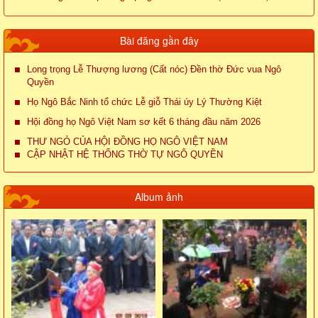
Bài đăng gần đây
Long trọng Lễ Thượng lương (Cất nóc) Đền thờ Đức vua Ngô
Quyền
Họ Ngô Bắc Ninh tổ chức Lễ giỗ Thái úy Lý Thường Kiệt
Hội đồng họ Ngô Việt Nam sơ kết 6 tháng đầu năm 2026
THƯ NGỎ CỦA HỘI ĐỒNG HỌ NGÔ VIỆT NAM
CẬP NHẬT HỆ THỐNG THỜ TỰ NGÔ QUYỀN
Album ảnh