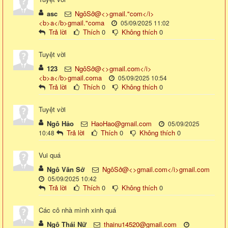
asc
NgôSở@<>gmail."com</i>
<b>a</b>gmail."coma
05/09/2025 11:02
Trả lời
Thích
0
Không thích
0
Tuyệt vời
123
NgôSở@<>gmail.com</i>
<b>a</b>gmail.coma
05/09/2025 10:54
Trả lời
Thích
0
Không thích
0
Tuyệt vời
Ngô Hảo
HaoHao@gmail.com
05/09/2025
Trả lời
Thích
0
Không thích
0
10:48
Vui quá
Ngô Văn Sở
NgôSở@<>gmail.com</i>gmail.com
05/09/2025 10:42
Trả lời
Thích
0
Không thích
0
Các cô nhà mình xinh quá
Ngô Thái Nữ
thainu14520@gmail.com