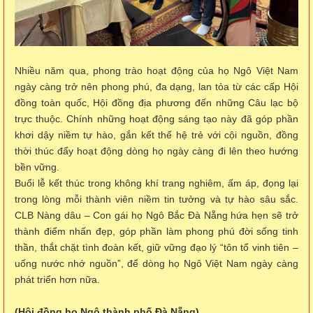
Nhiều năm qua, phong trào hoạt động của họ Ngô Việt Nam
ngày càng trở nên phong phú, đa dạng, lan tỏa từ các cấp Hội
đồng toàn quốc, Hội đồng địa phương đến những Câu lạc bộ
trực thuộc. Chính những hoạt động sáng tạo này đã góp phần
khơi dậy niềm tự hào, gắn kết thế hệ trẻ với cội nguồn, đồng
thời thúc đẩy hoạt động dòng họ ngày càng đi lên theo hướng
bền vững.
Buổi lễ kết thúc trong không khí trang nghiêm, ấm áp, đọng lại
trong lòng mỗi thành viên niềm tin tưởng và tự hào sâu sắc.
CLB Nàng dâu – Con gái họ Ngô Bắc Đà Nẵng hứa hẹn sẽ trở
thành điểm nhấn đẹp, góp phần làm phong phú đời sống tinh
thần, thắt chặt tình đoàn kết, giữ vững đạo lý “tôn tổ vinh tiên –
uống nước nhớ nguồn”, để dòng họ Ngô Việt Nam ngày càng
phát triển hơn nữa.
(Hội đồng họ Ngô thành phố Đà Nẵng)