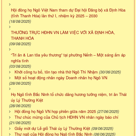
Hội đồng họ Ngô Việt Nam tham dự Đại hội Đảng bộ xã Định Hòa
(tỉnh Thanh Hóa) lần thứ I, nhiệm kỳ 2025 – 2030
(18/08/2025)
THƯỜNG TRỰC HĐHN VN LÀM VIỆC VỚI XÃ ĐỊNH HÒA,
THANH HÓA
(09/08/2025)
“Tri ân & Lan tỏa yêu thương” tại phường Nếnh – Một sáng ấm áp
nghĩa tình
(03/08/2025)
Khởi công tu bổ, tôn tạo nhà thờ Ngô Thì Nhậm
(30/06/2025)
Một số hoạt động nhân ngày Doanh nhân họ Ngô VN
(28/06/2025)
Họ Ngô tỉnh Bắc Ninh tổ chức dâng hương tưởng niệm, tri ân Thái
úy Lý Thường Kiệt
(28/06/2025)
Hội đồng họ Ngô VN họp phiên giữa năm 2025
(27/06/2025)
Thư chúc mừng của Chủ tịch HĐHN VN nhân ngày báo chí
(21/06/2025)
Giấy mời dự Lễ giỗ Thái úy Lý Thường Kiệt
(09/06/2025)
Thư ngỏ của Hội đồng họ Ngô tỉnh Bắc Ninh
(06/06/2025)