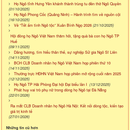
Họ Ngô tỉnh Hưng Yên khánh thành trùng tu đền thờ Ngô Quyền
(01/10/2025)
Họ Ngô Phong Cốc (Quảng Ninh) – Hành trình tìm về nguồn cội
(16/10/2025)
Về “Tết ấm tình Ngô tộc” Xuân Bính Ngọ 2026
(21/10/2025)
Hội đồng họ Ngô Việt Nam thăm hỏi, tặng quà bà con họ Ngô TP
Huế
(09/11/2025)
Dâng hương, tìm hiểu thân thế, sự nghiệp Sử gia Ngô Sĩ Liên
(14/11/2025)
BCH CLB Doanh nhân họ Ngô Việt Nam họp phiên thứ 10
(14/11/2025)
Thường trực HĐHN Việt Nam họp phiên mở rộng cuối năm 2025
(12/12/2025)
Họ Ngô TP Hải Phòng Đại hội Đại biểu lần I
(13/12/2025)
Phát huy vai trò phụ nữ trong dòng họ Ngô tại Đà Nẵng
(22/01/2026)
Ra mắt CLB Doanh nhân họ Ngô Hà Nội: Kết nối dòng tộc, kiến tạo
giá trị kinh tế
(27/01/2026)
Những tin cũ hơn