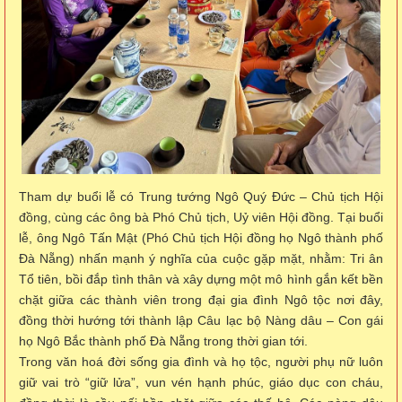
Tham dự buổi lễ có Trung tướng Ngô Quý Đức – Chủ tịch Hội
đồng, cùng các ông bà Phó Chủ tịch, Uỷ viên Hội đồng. Tại buổi
lễ, ông Ngô Tấn Mật (Phó Chủ tịch Hội đồng họ Ngô thành phố
Đà Nẵng) nhấn mạnh ý nghĩa của cuộc gặp mặt, nhằm: Tri ân
Tổ tiên, bồi đắp tình thân và xây dựng một mô hình gắn kết bền
chặt giữa các thành viên trong đại gia đình Ngô tộc nơi đây,
đồng thời hướng tới thành lập Câu lạc bộ Nàng dâu – Con gái
họ Ngô Bắc thành phố Đà Nẵng trong thời gian tới.
Trong văn hoá đời sống gia đình và họ tộc, người phụ nữ luôn
giữ vai trò “giữ lửa”, vun vén hạnh phúc, giáo dục con cháu,