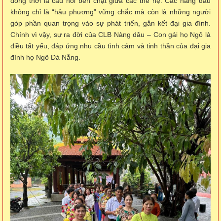
đồng thời là cầu nối bền chặt giữa các thế hệ. Các nàng dâu
không chỉ là “hậu phương” vững chắc mà còn là những người
góp phần quan trọng vào sự phát triển, gắn kết đại gia đình.
Chính vì vậy, sự ra đời của CLB Nàng dâu – Con gái họ Ngô là
điều tất yếu, đáp ứng nhu cầu tình cảm và tinh thần của đại gia
đình họ Ngô Đà Nẵng.