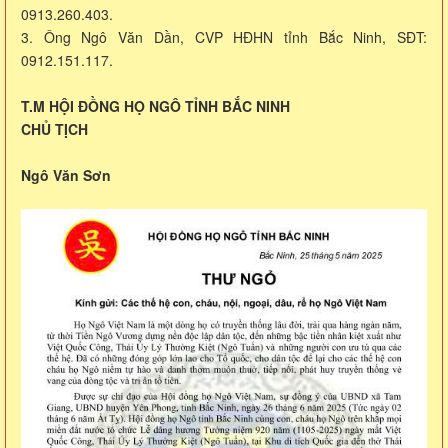
0913.260.403.
3. Ông Ngô Văn Dần, CVP HĐHN tỉnh Bắc Ninh, SĐT:
0912.151.117.
T.M HỘI ĐỒNG HỌ NGÔ TỈNH BẮC NINH
CHỦ TỊCH
Ngô Văn Sơn