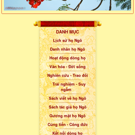
DANH MỤC
Lịch sử họ Ngô
Danh nhân họ Ngô
Hoạt động dòng họ
Văn hóa - Đời sống
Nghiên cứu - Trao đổi
Trải nghiệm - Suy
ngẫm
Sách viết về họ Ngô
Sách tác giả họ Ngô
Gương mặt họ Ngô
Cúng tiến - Công đức
Kết nối dòng họ