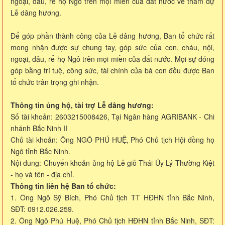
ngoại, dâu, rể họ Ngô trên mọi miền của đất nước về tham dự
Lễ dâng hương.
Để góp phần thành công của Lễ dâng hương, Ban tổ chức rất
mong nhận được sự chung tay, góp sức của con, cháu, nội,
ngoại, dâu, rể họ Ngô trên mọi miền của đất nước. Mọi sự đóng
góp bằng trí tuệ, công sức, tài chính của bà con đều được Ban
tổ chức trân trọng ghi nhận.
Thông tin ủng hộ, tài trợ Lễ dâng hương:
Số tài khoản: 2603215008426, Tại Ngân hàng AGRIBANK - Chi
nhánh Bắc Ninh II
Chủ tài khoản: Ông NGÔ PHÚ HUỆ, Phó Chủ tịch Hội đồng họ
Ngô tỉnh Bắc Ninh.
Nội dung: Chuyển khoản ủng hộ Lễ giỗ Thái Úy Lý Thường Kiệt
- họ và tên - địa chỉ.
Thông tin liên hệ Ban tổ chức:
1. Ông Ngô Sỹ Bích, Phó Chủ tịch TT HĐHN tỉnh Bắc Ninh,
SĐT: 0912.026.259.
2. Ông Ngô Phú Huệ, Phó Chủ tịch HĐHN tỉnh Bắc Ninh, SĐT: