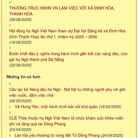
THƯỜNG TRỰC HĐHN VN LÀM VIỆC VỚI XÃ ĐỊNH HÒA,
THANH HÓA
(09/08/2025)
Hội đồng họ Ngô Việt Nam tham dự Đại hội Đảng bộ xã Định Hòa
(tỉnh Thanh Hóa) lần thứ I, nhiệm kỳ 2025 – 2030
(18/08/2025)
Bước khởi đầu ý nghĩa trong hành trình gắn kết các nàng dâu, con
gái họ Ngô thành phố Đà Nẵng
(22/08/2025)
Những tin cũ hơn
Câu lạc bộ Nàng dâu họ Ngô - Nơi hội tụ những người phụ nữ giỏi
việc nước, đảm việc nhà
(26/05/2025)
Về Hưng Yên, một hành trình kết nối khó quên
(16/05/2025)
CLB Thầy thuốc họ Ngô Việt Nam tổ chức khám sức khỏe miễn
phí và tặng quà tại Đồng Phang
(24/04/2025)
Lan tỏa yêu thương từ vùng đất Tổ Đồng Phang
(24/04/2025)