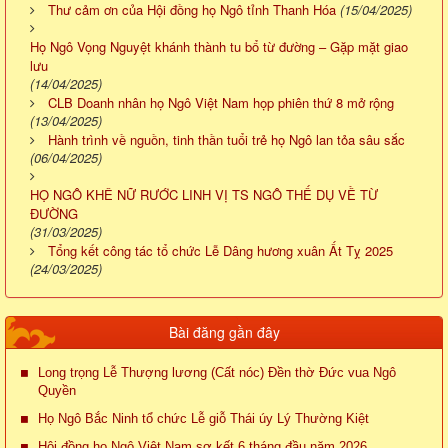
Thư cảm ơn của Hội đồng họ Ngô tỉnh Thanh Hóa
(15/04/2025)
Họ Ngô Vọng Nguyệt khánh thành tu bổ từ đường – Gặp mặt giao
lưu
(14/04/2025)
CLB Doanh nhân họ Ngô Việt Nam họp phiên thứ 8 mở rộng
(13/04/2025)
Hành trình về nguồn, tinh thần tuổi trẻ họ Ngô lan tỏa sâu sắc
(06/04/2025)
HỌ NGÔ KHÊ NỮ RƯỚC LINH VỊ TS NGÔ THẾ DỤ VỀ TỪ
ĐƯỜNG
(31/03/2025)
Tổng kết công tác tổ chức Lễ Dâng hương xuân Ất Tỵ 2025
(24/03/2025)
Bài đăng gần đây
Long trọng Lễ Thượng lương (Cất nóc) Đền thờ Đức vua Ngô
Quyền
Họ Ngô Bắc Ninh tổ chức Lễ giỗ Thái úy Lý Thường Kiệt
Hội đồng họ Ngô Việt Nam sơ kết 6 tháng đầu năm 2026