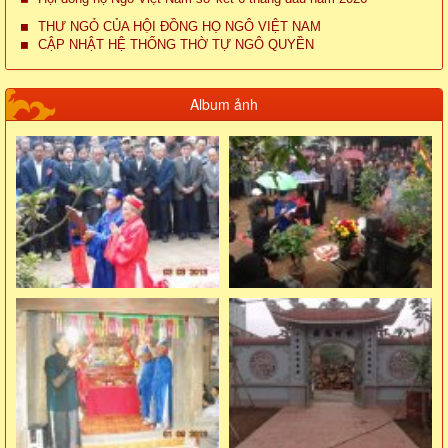
THƯ NGỎ CỦA HỘI ĐỒNG HỌ NGÔ VIỆT NAM
CẬP NHẬT HỆ THỐNG THỜ TỰ NGÔ QUYỀN
Album ảnh