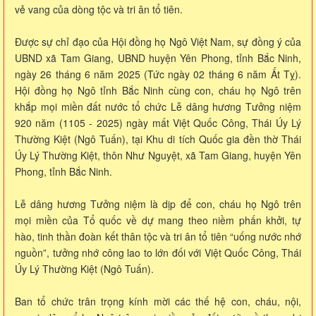
vẻ vang của dòng tộc và tri ân tổ tiên.
Được sự chỉ đạo của Hội đồng họ Ngô Việt Nam, sự đồng ý của
UBND xã Tam Giang, UBND huyện Yên Phong, tỉnh Bắc Ninh,
ngày 26 tháng 6 năm 2025 (Tức ngày 02 tháng 6 năm Ất Tỵ).
Hội đồng họ Ngô tỉnh Bắc Ninh cùng con, cháu họ Ngô trên
khắp mọi miền đất nước tổ chức Lễ dâng hương Tưởng niệm
920 năm (1105 - 2025) ngày mất Việt Quốc Công, Thái Úy Lý
Thường Kiệt (Ngô Tuấn), tại Khu di tích Quốc gia đền thờ Thái
Úy Lý Thường Kiệt, thôn Như Nguyệt, xã Tam Giang, huyện Yên
Phong, tỉnh Bắc Ninh.
Lễ dâng hương Tưởng niệm là dịp để con, cháu họ Ngô trên
mọi miền của Tổ quốc về dự mang theo niềm phấn khởi, tự
hào, tinh thần đoàn kết thân tộc và tri ân tổ tiên “uống nước nhớ
nguồn”, tưởng nhớ công lao to lớn đối với Việt Quốc Công, Thái
Úy Lý Thường Kiệt (Ngô Tuấn).
Ban tổ chức trân trọng kính mời các thế hệ con, cháu, nội,