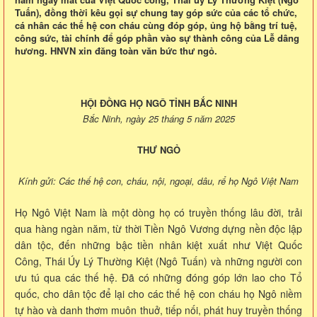
Tuấn), đồng thời kêu gọi sự chung tay góp sức của các tổ chức,
cá nhân các thế hệ con cháu cùng đóp góp, ủng hộ bằng trí tuệ,
công sức, tài chính để góp phần vào sự thành công của Lễ dâng
hương. HNVN xin đăng toàn văn bức thư ngỏ.
HỘI ĐỒNG HỌ NGÔ TỈNH BẮC NINH
Bắc Ninh, ngày 25 tháng 5 năm 2025
THƯ NGỎ
Kính gửi: Các thế hệ con, cháu, nội, ngoại, dâu, rể họ Ngô Việt Nam
Họ Ngô Việt Nam là một dòng họ có truyền thống lâu đời, trải
qua hàng ngàn năm, từ thời Tiền Ngô Vương dựng nền độc lập
dân tộc, đến những bậc tiền nhân kiệt xuất như Việt Quốc
Công, Thái Úy Lý Thường Kiệt (Ngô Tuấn) và những người con
ưu tú qua các thế hệ. Đã có những đóng góp lớn lao cho Tổ
quốc, cho dân tộc để lại cho các thế hệ con cháu họ Ngô niềm
tự hào và danh thơm muôn thuở, tiếp nối, phát huy truyền thống