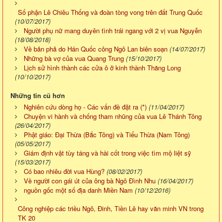
Số phận Lê Chiêu Thống và đoàn tòng vong trên đất Trung Quốc
(10/07/2017)
Người phụ nữ mang duyên tình trái ngang với 2 vị vua Nguyễn
(18/08/2018)
Về bản phả do Hán Quốc công Ngô Lan biên soạn
(14/07/2017)
Những bà vợ của vua Quang Trung
(15/10/2017)
Lịch sử hình thành các cửa ô ở kinh thành Thăng Long
(10/10/2017)
Những tin cũ hơn
Nghiên cứu dòng họ - Các vấn đề đặt ra (*)
(11/04/2017)
Chuyện vi hành và chống tham nhũng của vua Lê Thánh Tông
(26/04/2017)
Phật giáo: Đại Thừa (Bắc Tông) và Tiểu Thừa (Nam Tông)
(05/05/2017)
Giám định vật tùy táng và hài cốt trong việc tìm mộ liệt sỹ
(15/03/2017)
Có bao nhiêu đời vua Hùng?
(08/02/2017)
Về người con gái út của ông bà Ngô Đình Nhu
(16/04/2017)
nguồn gốc một số địa danh Miền Nam
(10/12/2016)
Công nghiệp các triều Ngô, Đinh, Tiền Lê hay văn minh VN trong
TK 20