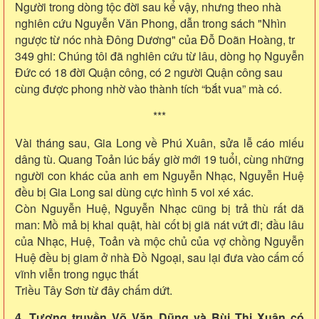
Người trong dòng tộc đời sau kể vậy, nhưng theo nhà
nghiên cứu Nguyễn Văn Phong, dẫn trong sách "Nhìn
ngược từ nóc nhà Đông Dương" của Đỗ Doãn Hoàng, tr
349 ghi: Chúng tôi đã nghiên cứu từ lâu, dòng họ Nguyễn
Đức có 18 đời Quận công, có 2 người Quận công sau
cùng được phong nhờ vào thành tích “bắt vua” mà có.
***
Vài tháng sau, Gia Long về Phú Xuân, sửa lễ cáo miếu
dâng tù. Quang Toản lúc bấy giờ mới 19 tuổi, cùng những
người con khác của anh em Nguyễn Nhạc, Nguyễn Huệ
đều bị Gia Long sai dùng cực hình 5 voi xé xác.
Còn Nguyễn Huệ, Nguyễn Nhạc cũng bị trả thù rất dã
man: Mồ mả bị khai quật, hài cốt bị giã nát vứt đi; đầu lâu
của Nhạc, Huệ, Toản và mộc chủ của vợ chồng Nguyễn
Huệ đều bị giam ở nhà Đồ Ngoại, sau lại đưa vào cấm cố
vĩnh viễn trong ngục thất
Triều Tây Sơn từ đây chấm dứt.
4. Tương truyền Võ Văn Dũng và Bùi Thị Xuân có