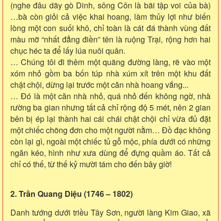
(nghe đâu dãy gò Dinh, sông Côn là bãi tập voi của bà)
…bà còn giỏi cả việc khai hoang, làm thủy lợi như biến
lòng một con suối khô, chỉ toàn là cát đá thành vùng đất
màu mỡ “nhất đẳng điền” tên là ruộng Trại, rộng hơn hai
chục héc ta để lấy lúa nuôi quân.
… Chúng tôi đi thêm một quãng đường làng, rẽ vào một
xóm nhỏ gồm ba bốn túp nhà xúm xít trên một khu đất
chật chội, dừng lại trước một căn nhà hoang vắng...
… Đó là một căn nhà nhỏ, quá nhỏ đến không ngờ, nhà
rường ba gian nhưng tất cả chỉ rộng độ 5 mét, nên 2 gian
bên bị ép lại thành hai cái chái chật chội chỉ vừa đủ đặt
một chiếc chõng đơn cho một người nằm… Đồ đạc không
còn lại gì, ngoài một chiếc tủ gỗ mộc, phía dưới có những
ngăn kéo, hình như xưa dùng để đựng quầm áo. Tất cả
chỉ có thế, từ thế kỷ mười tám cho đến bây giờ!
2. Trần Quang Diệu (1746 – 1802)
Danh tướng dưới triều Tây Sơn, người làng Kim Giao, xã