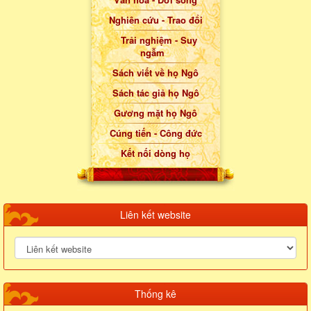
Nghiên cứu - Trao đổi
Trải nghiệm - Suy
ngẫm
Sách viết về họ Ngô
Sách tác giả họ Ngô
Gương mặt họ Ngô
Cúng tiến - Công đức
Kết nối dòng họ
Liên kết website
Thống kê