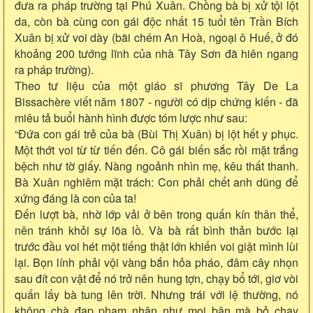
đưa ra pháp trường tại Phú Xuân. Chồng bà bị xử tội lột
da, còn bà cùng con gái độc nhất 15 tuổi tên Trần Bích
Xuân bị xử voi dày (bãi chém An Hoà, ngoại ô Huế, ở đó
khoảng 200 tướng lĩnh của nhà Tây Sơn đã hiên ngang
ra pháp trường).
Theo tư liệu của một giáo sĩ phương Tây De La
Bissachère viết năm 1807 - người có dịp chứng kiến - đã
miêu tả buổi hành hình được tóm lược như sau:
“Đứa con gái trẻ của bà (Bùi Thị Xuân) bị lột hết y phục.
Một thớt voi từ từ tiến đến. Cô gái biến sắc rồi mặt trắng
bệch như tờ giấy. Nàng ngoảnh nhìn mẹ, kêu thất thanh.
Bà Xuân nghiêm mặt trách: Con phải chết anh dũng để
xứng đáng là con của ta!
Đến lượt bà, nhờ lớp vải ở bên trong quấn kín thân thể,
nên tránh khỏi sự lõa lồ. Và bà rất bình thản bước lại
trước đầu voi hét một tiếng thật lớn khiến voi giật mình lùi
lại. Bọn lính phải vội vàng bắn hỏa pháo, đâm cây nhọn
sau đít con vật để nó trở nên hung tợn, chạy bổ tới, giơ vòi
quấn lấy bà tung lên trời. Nhưng trái với lệ thường, nó
không chà đạp phạm nhân như mọi bận mà bỏ chạy