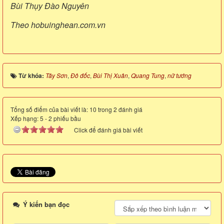
Bùi Thụy Đào Nguyên
Theo hobuinghean.com.vn
Từ khóa:
Tây Sơn
,
Đô đốc
,
Bùi Thị Xuân
,
Quang Tung
,
nữ tướng
Tổng số điểm của bài viết là: 10 trong 2 đánh giá
Xếp hạng:
5
-
2
phiếu bầu
Click để đánh giá bài viết
Ý kiến bạn đọc