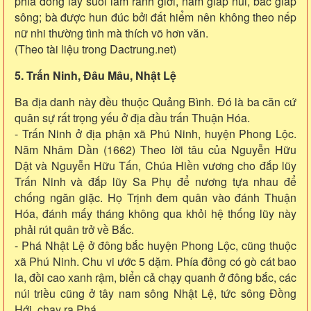
phía đông lấy suối làm ranh giới, nam giáp núi, bắc giáp
sông; bà được hun đúc bởi đất hiểm nên không theo nếp
nữ nhi thường tình mà thích võ hơn văn.
(Theo tài liệu trong Dactrung.net)
5. Trấn Ninh, Ðâu Mâu, Nhật Lệ
Ba địa danh này đều thuộc Quảng Bình. Ðó là ba căn cứ
quân sự rất trọng yếu ở địa đầu trấn Thuận Hóa.
- Trấn Ninh ở địa phận xã Phú Ninh, huyện Phong Lộc.
Năm Nhâm Dần (1662) Theo lời tâu của Nguyễn Hữu
Dật và Nguyễn Hữu Tấn, Chúa Hiền vương cho đắp lũy
Trấn Ninh và đắp lũy Sa Phụ để nương tựa nhau để
chống ngăn giặc. Họ Trịnh đem quân vào đánh Thuận
Hóa, đánh mấy tháng không qua khỏi hệ thống lũy này
phải rút quân trở về Bắc.
- Phá Nhật Lệ ở đông bắc huyện Phong Lộc, cũng thuộc
xã Phú Ninh. Chu vi ước 5 dặm. Phía đông có gò cát bao
la, đồi cao xanh rậm, biển cả chạy quanh ở đông bắc, các
núi triều cũng ở tây nam sông Nhật Lệ, tức sông Ðồng
Hới, chạy ra Phá.