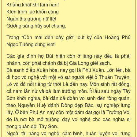
Khảng khái khi lâm nạn!
Kiên trinh lúc khốn cùng
Ngàn thu gương nữ liệt
Gương sáng hãy soi chung.
Trong “Còn mãi đến bây giờ”, bút ký của Hoàng Phủ
Ngọc Tường cũng viết:
Các gia đình họ Bùi hiện còn ở làng này đều là phái
nhánh, còn phái chánh đã bị Gia Long giết sạch.
Bà sanh ở ấp Xuân hòa, nay gọi là Phú Xuân. Lớn lên, bà
đi học võ nghệ với một võ sư người việt ở Thuần Truyền.
Lò võ đó nổi tiếng từ thời Lê đến nay. Môn sinh rất đông,
cả nam lẫn nữ và bà làm trưởng môn. Ít lâu sau ngày Tây
Sơn khởi nghĩa, bà dẫn cả đoàn võ sinh đến tòng quân,
theo Nguyễn Huệ đánh Đông dẹp Bắc, sự nghiệp lừng
lẫy. Ở bên Phú An nay còn một đám đất gọi là Trường Võ,
đó là nơi bà mở trường dạy võ nghệ cho các nghĩa sĩ
trong quân đội Tây Sơn.
Ngoài tài năng võ nghệ, cầm binh, huấn luyện voi rừng