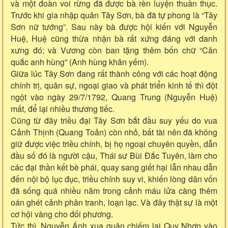
và một đoàn voi rừng đã được bà rèn luyện thuần thục.
Trước khi gia nhập quân Tây Sơn, bà đã tự phong là “Tây
Sơn nữ tướng”. Sau này bà được hội kiến với Nguyễn
Huệ, Huệ cũng thừa nhận bà rất xứng đáng với danh
xưng đó; và Vương còn ban tặng thêm bốn chữ “Cân
quắc anh hùng” (Anh hùng khăn yếm).
Giữa lúc Tây Sơn đang rất thành công với các hoạt động
chính trị, quân sự, ngoại giao và phát triển kinh tế thì đột
ngột vào ngày 29/7/1792, Quang Trung (Nguyễn Huệ)
mất, để lại nhiều thương tiếc.
Cũng từ đây triều đại Tây Sơn bắt đầu suy yếu do vua
Cảnh Thịnh (Quang Toản) còn nhỏ, bất tài nên đã không
giữ được việc triều chính, bị họ ngoại chuyên quyền, dẫn
đầu số đó là người cậu, Thái sư Bùi Đắc Tuyên, làm cho
các đại thần kết bè phái, quay sang giết hại lẫn nhau dẫn
đến nội bộ lục đục, triều chính suy vi, khiến lòng dân vốn
đã sống quá nhiều năm trong cảnh máu lửa càng thêm
oán ghét cảnh phân tranh, loạn lạc. Và đây thật sự là một
cơ hội vàng cho đối phương.
Tức thì, Nguyễn Ánh xua quân chiếm lại Quy Nhơn vào