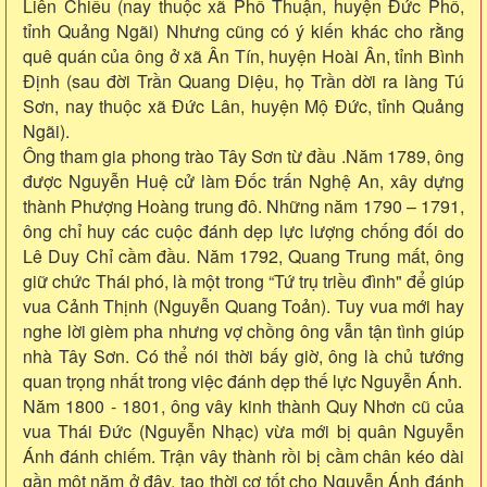
Liên Chiểu (nay thuộc xã Phổ Thuận, huyện Đức Phổ,
tỉnh Quảng Ngãi) Nhưng cũng có ý kiến khác cho rằng
quê quán của ông ở xã Ân Tín, huyện Hoài Ân, tỉnh Bình
Định (sau đời Trần Quang Diệu, họ Trần dời ra làng Tú
Sơn, nay thuộc xã Đức Lân, huyện Mộ Đức, tỉnh Quảng
Ngãi).
Ông tham gia phong trào Tây Sơn từ đầu .Năm 1789, ông
được Nguyễn Huệ cử làm Đốc trấn Nghệ An, xây dựng
thành Phượng Hoàng trung đô. Những năm 1790 – 1791,
ông chỉ huy các cuộc đánh dẹp lực lượng chống đối do
Lê Duy Chỉ cầm đầu. Năm 1792, Quang Trung mất, ông
giữ chức Thái phó, là một trong “Tứ trụ triều đình" để giúp
vua Cảnh Thịnh (Nguyễn Quang Toản). Tuy vua mới hay
nghe lời gièm pha nhưng vợ chồng ông vẫn tận tình giúp
nhà Tây Sơn. Có thể nói thời bấy giờ, ông là chủ tướng
quan trọng nhất trong việc đánh dẹp thế lực Nguyễn Ánh.
Năm 1800 - 1801, ông vây kinh thành Quy Nhơn cũ của
vua Thái Đức (Nguyễn Nhạc) vừa mới bị quân Nguyễn
Ánh đánh chiếm. Trận vây thành rồi bị cầm chân kéo dài
gần một năm ở đây, tạo thời cơ tốt cho Nguyễn Ánh đánh