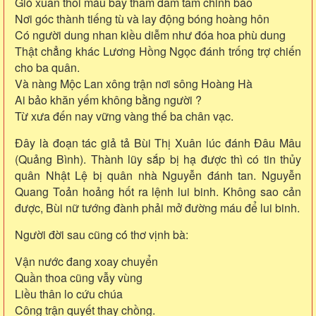
Gió xuân thổi máu bay thẩm đẩm tấm chinh bào
Nơi góc thành tiếng tù và lay động bóng hoàng hôn
Có người dung nhan kiều diễm như đóa hoa phù dung
Thật chẳng khác Lương Hồng Ngọc đánh trống trợ chiến
cho ba quân.
Và nàng Mộc Lan xông trận nơi sông Hoàng Hà
Ai bảo khăn yếm không bằng người ?
Từ xưa đến nay vững vàng thế ba chân vạc.
Ðây là đoạn tác giả tả Bùi Thị Xuân lúc đánh Ðâu Mâu
(Quảng Bình). Thành lũy sắp bị hạ được thì có tin thủy
quân Nhật Lệ bị quân nhà Nguyễn đánh tan. Nguyễn
Quang Toản hoảng hốt ra lệnh lui binh. Không sao cản
được, Bùi nữ tướng đành phải mở đường máu để lui binh.
Người đời sau cũng có́ thơ vịnh bà:
Vận nước đang xoay chuyển
Quần thoa cũng vẫy vùng
Liều thân lo cứu chúa
Công trận quyết thay chồng.