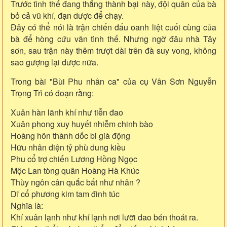
Trước tình thế đang thắng thành bại này, đội quân của bà
bỏ cả vũ khí, đạn dược để chạy.
Đây có thể nói là trận chiến đấu oanh liệt cuối cùng của
bà để hòng cứu vãn tình thế. Nhưng ngờ đâu nhà Tây
sơn, sau trận này thêm trượt dài trên đà suy vong, không
sao gượng lại được nữa.
Trong bài "Bùi Phu nhân ca" của cụ Vân Sơn Nguyễn
Trọng Trì có đoạn rằng:
Xuân hàn lãnh khí như tiễn đao
Xuân phong xuy huyết nhiễm chinh bào
Hoàng hôn thành dốc bi già động
Hữu nhân diện tỷ phù dung kiều
Phu cổ trợ chiến Lương Hồng Ngọc
Mộc Lan tòng quân Hoàng Hà Khúc
Thùy ngôn cân quắc bất như nhân ?
Dĩ cổ phương kim tam đinh túc
Nghĩa là:
Khí xuân lạnh như khí lạnh nơi lưỡi dao bén thoát ra.