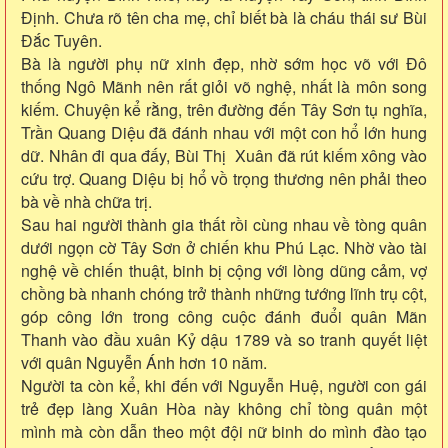
Định. Chưa rõ tên cha mẹ, chỉ biết bà là cháu thái sư Bùi
Đắc Tuyên.
Bà là người phụ nữ xinh đẹp, nhờ sớm học võ với Đô
thống Ngô Mãnh nên rất giỏi võ nghệ, nhất là môn song
kiếm. Chuyện kể rằng, trên đường đến Tây Sơn tụ nghĩa,
Trần Quang Diệu đã đánh nhau với một con hổ lớn hung
dữ. Nhân đi qua đấy, Bùi Thị Xuân đã rút kiếm xông vào
cứu trợ. Quang Diệu bị hổ vồ trọng thương nên phải theo
bà về nhà chữa trị.
Sau hai người thành gia thất rồi cùng nhau về tòng quân
dưới ngọn cờ Tây Sơn ở chiến khu Phú Lạc. Nhờ vào tài
nghệ về chiến thuật, binh bị cộng với lòng dũng cảm, vợ
chồng bà nhanh chóng trở thành những tướng lĩnh trụ cột,
góp công lớn trong công cuộc đánh đuổi quân Mãn
Thanh vào đầu xuân Kỷ dậu 1789 và so tranh quyết liệt
với quân Nguyễn Ánh hơn 10 năm.
Người ta còn kể, khi đến với Nguyễn Huệ, người con gái
trẻ đẹp làng Xuân Hòa này không chỉ tòng quân một
mình mà còn dẫn theo một đội nữ binh do mình đào tạo