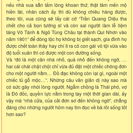
nếu nhà vua sẵn tấm lòng khoan thứ; thật tâm mến mộ
hiền tài, nhân cách ấy thì dù không chiêu hàng được,
theo tôi, vua cũng sẽ lấy cái cớ “Trần Quang Diệu tha
chết cho cả bọn tướng sĩ và còn sai người làm lễ liệm
táng Võ Tánh & Ngô Tùng Châu tại thành Qui Nhơn vào
năm 1801” để dòng tộc họ không bị giết sạch, gia đình họ
được chết toàn thây hay chí ít ra cô con gái vô tội vừa vào
độ tuổi xuân thì có được một con đường sống.
Và “đó là một căn nhà nhỏ, quá nhỏ đến không ngờ, …
hai cái chái chật chội chỉ vừa đủ đặt một chiếc chõng đơn
cho một người nằm… Đồ đạc không còn lại gì, ngoài một
chiếc tủ gỗ mộc…”. Những câu văn giản dị này sao mà
có sức gây nhói lòng người. Ngẫm chồng là Thái phó, vợ
là Đô đốc, quyền lực nằm trong tay một thời gian dài, ấy
vậy mà “nhà cửa, của cải đơn sơ đến không ngờ”, chẵng
đáng cho những người hôm nay tìm đọc về bà rồi sống tốt
hơn sao?