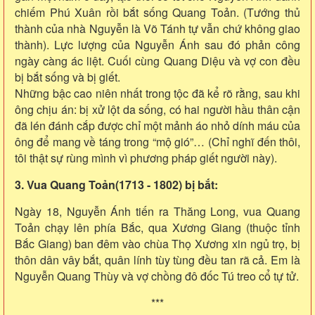
chiếm Phú Xuân rồi bắt sống Quang Toản. (Tướng thủ
thành của nhà Nguyễn là Võ Tánh tự vẫn chứ không giao
thành). Lực lượng của Nguyễn Ánh sau đó phản công
ngày càng ác liệt. Cuối cùng Quang Diệu và vợ con đều
bị bắt sống và bị giết.
Những bậc cao niên nhất trong tộc đã kể rõ rằng, sau khi
ông chịu án: bị xử lột da sống, có hai người hầu thân cận
đã lén đánh cắp được chỉ một mảnh áo nhỏ dính máu của
ông để mang về táng trong “mộ gió”… (Chỉ nghĩ đến thôi,
tôi thật sự rùng mình vì phương pháp giết người này).
3. Vua Quang Toản(1713 - 1802) bị bắt:
Ngày 18, Nguyễn Ánh tiến ra Thăng Long, vua Quang
Toản chạy lên phía Bắc, qua Xương Giang (thuộc tỉnh
Bắc Giang) ban đêm vào chùa Thọ Xương xin ngủ trọ, bị
thôn dân vây bắt, quân lính tùy tùng đều tan rã cả. Em là
Nguyễn Quang Thùy và vợ chồng đô đốc Tú treo cổ tự tử.
***