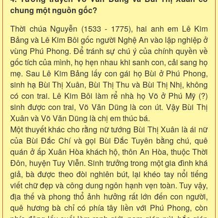
chung một nguồn gốc?
Thời chúa Nguyễn (1533 - 1775), hai anh em Lê Kim
Bảng và Lê Kim Bôi gốc người Nghệ An vào lập nghiệp ở
vùng Phú Phong. Để tránh sự chú ý của chính quyền về
gốc tích của mình, họ hẹn nhau khi sanh con, cải sang họ
mẹ. Sau Lê Kim Bảng lấy con gái họ Bùi ở Phú Phong,
sinh hạ Bùi Thị Xuân, Bùi Thị Thu và Bùi Thị Nhị, không
có con trai. Lê Kim Bôi làm rể nhà họ Võ ở Phú Mỹ (?)
sinh được con trai, Võ Văn Dũng là con út. Vậy Bùi Thị
Xuân và Võ Văn Dũng là chị em thúc bá.
Một thuyết khác cho rằng nữ tướng Bùi Thị Xuân là ái nữ
của Bùi Đắc Chí và gọi Bùi Đắc Tuyên bằng chú, quê
quán ở ấp Xuân Hòa khách hộ, thôn An Hòa, thuộc Thời
Đôn, huyện Tuy Viễn. Sinh trưởng trong một gia đình khá
giả, bà được theo đòi nghiên bút, lại khéo tay nổi tiếng
viết chữ đẹp và công dung ngôn hạnh vẹn toàn. Tuy vậy,
địa thế và phong thổ ảnh hưởng rất lớn đến con người,
quê hương bà chỉ có phía tây liền với Phú Phong, còn