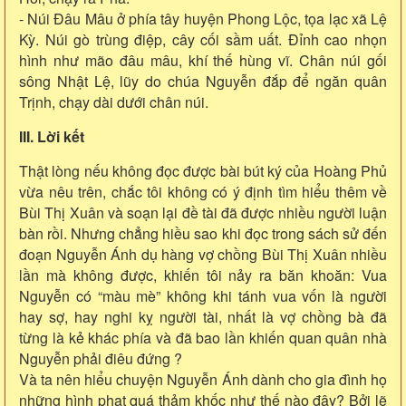
- Núi Ðâu Mâu ở phía tây huyện Phong Lộc, tọa lạc xã Lệ
Kỳ. Núi gò trùng điệp, cây cối sầm uất. Ðỉnh cao nhọn
hình như mão đâu mâu, khí thế hùng vĩ. Chân núi gối
sông Nhật Lệ, lũy do chúa Nguyễn đắp để ngăn quân
Trịnh, chạy dài dưới chân núi.
III. Lời kết
Thật lòng nếu không đọc được bài bút ký của Hoàng Phủ
vừa nêu trên, chắc tôi không có ý định tìm hiểu thêm về
Bùi Thị Xuân và soạn lại đề tài đã được nhiều người luận
bàn rồi. Nhưng chẳng hiều sao khi đọc trong sách sử đến
đoạn Nguyễn Ánh dụ hàng vợ chồng Bùi Thị Xuân nhiều
lần mà không được, khiến tôi nảy ra băn khoăn: Vua
Nguyễn có “màu mè” không khi tánh vua vốn là người
hay sợ, hay nghi kỵ người tài, nhất là vợ chồng bà đã
từng là kẻ khác phía và đã bao lần khiến quan quân nhà
Nguyễn phải điêu đứng ?
Và ta nên hiểu chuyện Nguyễn Ánh dành cho gia đình họ
những hình phạt quá thảm khốc như thế nào đây? Bởi lẽ