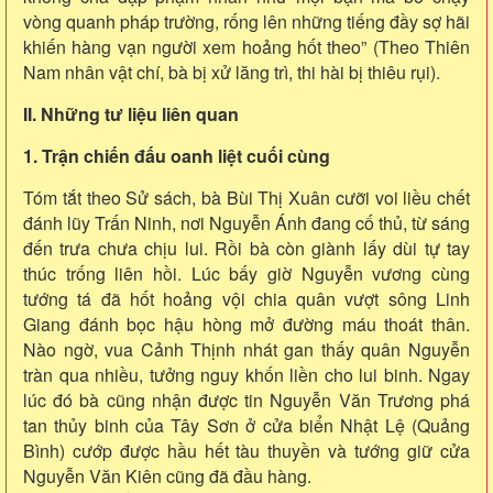
vòng quanh pháp trường, rống lên những tiếng đầy sợ hãi
khiến hàng vạn người xem hoảng hốt theo” (Theo Thiên
Nam nhân vật chí, bà bị xử lăng trì, thi hài bị thiêu rụi).
II. Những tư liệu liên quan
1. Trận chiến đấu oanh liệt cuối cùng
Tóm tắt theo Sử sách, bà Bùi Thị Xuân cưỡi voi liều chết
đánh lũy Trấn Ninh, nơi Nguyễn Ánh đang cố thủ, từ sáng
đến trưa chưa chịu lui. Rồi bà còn giành lấy dùi tự tay
thúc trống liên hồi. Lúc bấy giờ Nguyễn vương cùng
tướng tá đã hốt hoảng vội chia quân vượt sông Linh
Giang đánh bọc hậu hòng mở đường máu thoát thân.
Nào ngờ, vua Cảnh Thịnh nhát gan thấy quân Nguyễn
tràn qua nhiều, tưởng nguy khốn liền cho lui binh. Ngay
lúc đó bà cũng nhận được tin Nguyễn Văn Trương phá
tan thủy binh của Tây Sơn ở cửa biển Nhật Lệ (Quảng
Bình) cướp được hầu hết tàu thuyền và tướng giữ cửa
Nguyễn Văn Kiên cũng đã đầu hàng.