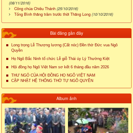
(08/11/2016)
Công chúa Chiêu Thánh
(25/10/2016)
Tống Bình thăng trầm trước thời Thăng Long
(10/10/2016)
Bài đăng gần đây
Long trọng Lễ Thượng lương (Cất nóc) Đền thờ Đức vua Ngô
Quyền
Họ Ngô Bắc Ninh tổ chức Lễ giỗ Thái úy Lý Thường Kiệt
Hội đồng họ Ngô Việt Nam sơ kết 6 tháng đầu năm 2026
THƯ NGỎ CỦA HỘI ĐỒNG HỌ NGÔ VIỆT NAM
CẬP NHẬT HỆ THỐNG THỜ TỰ NGÔ QUYỀN
Album ảnh