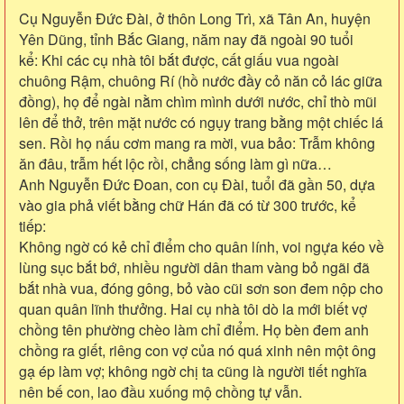
Cụ Nguyễn Đức Đài, ở thôn Long Trì, xã Tân An, huyện
Yên Dũng, tỉnh Bắc Giang, năm nay đã ngoài 90 tuổi
kể: Khi các cụ nhà tôi bắt được, cất giấu vua ngoài
chuông Rậm, chuông Rí (hồ nước đầy cỏ năn cỏ lác giữa
đồng), họ để ngài nằm chìm mình dưới nước, chỉ thò mũi
lên để thở, trên mặt nước có ngụy trang bằng một chiếc lá
sen. Rồi họ nấu cơm mang ra mời, vua bảo: Trẫm không
ăn đâu, trẫm hết lộc rồi, chẳng sống làm gì nữa…
Anh Nguyễn Đức Đoan, con cụ Đài, tuổi đã gần 50, dựa
vào gia phả viết bằng chữ Hán đã có từ 300 trước, kể
tiếp:
Không ngờ có kẻ chỉ điểm cho quân lính, voi ngựa kéo về
lùng sục bắt bớ, nhiều người dân tham vàng bỏ ngãi đã
bắt nhà vua, đóng gông, bỏ vào cũi sơn son đem nộp cho
quan quân lĩnh thưởng. Hai cụ nhà tôi dò la mới biết vợ
chồng tên phường chèo làm chỉ điểm. Họ bèn đem anh
chồng ra giết, riêng con vợ của nó quá xinh nên một ông
gạ ép làm vợ; không ngờ chị ta cũng là người tiết nghĩa
nên bế con, lao đầu xuống mộ chồng tự vẫn.