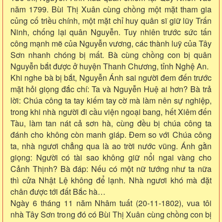
năm 1799. Bùi Thị Xuân cùng chồng một mặt tham gia
củng cố triều chính, một mặt chỉ huy quân sĩ giữ lũy Trấn
Ninh, chống lại quân Nguyễn. Tuy nhiên trước sức tấn
công mạnh mẽ của Nguyễn vương, các thành luỹ của Tây
Sơn nhanh chóng bị mất. Bà cùng chồng con bị quân
Nguyễn bắt được ở huyện Thanh Chương, tỉnh Nghệ An.
Khi nghe bà bị bắt, Nguyễn Ánh sai người đem đến trước
mặt hỏi giọng đắc chí: Ta và Nguyễn Huệ ai hơn? Bà trả
lời: Chúa công ta tay kiếm tay cờ mà làm nên sự nghiệp,
trong khi nhà người đi cầu viện ngoại bang, hết Xiêm đến
Tàu, làm tan nát cả sơn hà, cùng đều bị chúa công ta
đánh cho không còn manh giáp. Đem so với Chúa công
ta, nhà ngươi chẳng qua là ao trời nước vũng. Ánh gằn
giọng: Người có tài sao không giữ nổi ngai vàng cho
Cảnh Thịnh? Bà đáp: Nếu có một nữ tướng như ta nữa
thì cửa Nhật Lệ không để lạnh. Nhà ngươi khó mà đặt
chân được tới đất Bắc hà…
Ngày 6 tháng 11 năm Nhâm tuất (20-11-1802), vua tôi
nhà Tây Sơn trong đó có Bùi Thị Xuân cùng chồng con bị