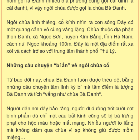
nôm gọi là Đanh (nhiều địa phương cũng gọi cái đinh là
cái đanh), vì vậy ngôi chùa được gọi là chùa Bà Đanh.
Ngôi chùa linh thiêng, cổ kính nhìn ra con sông Đáy có
một quang cảnh vô cùng vắng lặng. Chùa thuộc địa phận
thôn Đanh, xã Ngọc Sơn, huyện Kim Bảng, tỉnh Hà Nam,
cách núi Ngọc khoảng 100m. Đây là một địa điểm rất xa
xôi và cách trở so với trung tâm thành phố Phủ Lý.
Những câu chuyện “bí ẩn” về ngôi chùa cổ
Từ bao đời nay, chùa Bà Đanh luôn được thêu dệt bằng
những câu chuyện tâm linh kỳ bí mà tâm điểm là tượng
Bà Đanh và tích "vắng như chùa Bà Đanh".
Người dân nơi đây bảo rằng, người đi đường trót cười cợt
bình phẩm dù chỉ một câu bất kính cũng sẽ bị bà trừng
phạt cho hộc máu hoặc mất mạng. Nhiều người lo lắng
mà không dám qua chùa vì sợ không giữ được mồm
miệng…