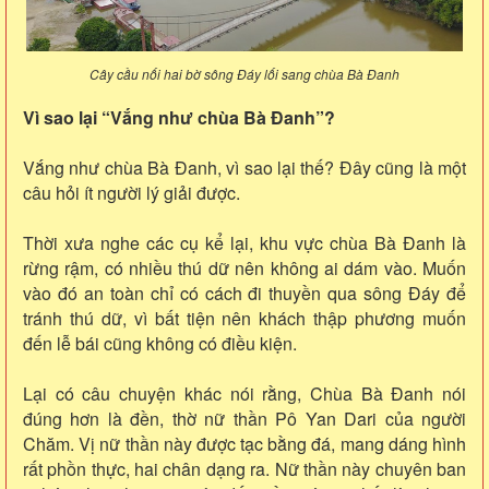
Cây cầu nối hai bờ sông Đáy lối sang chùa Bà Đanh
Vì sao lại “Vắng như chùa Bà Đanh”?
Vắng như chùa Bà Đanh, vì sao lại thế? Đây cũng là một
câu hỏi ít người lý giải được.
Thời xưa nghe các cụ kể lại, khu vực chùa Bà Đanh là
rừng rậm, có nhiều thú dữ nên không ai dám vào. Muốn
vào đó an toàn chỉ có cách đi thuyền qua sông Đáy để
tránh thú dữ, vì bất tiện nên khách thập phương muốn
đến lễ bái cũng không có điều kiện.
Lại có câu chuyện khác nói rằng, Chùa Bà Đanh nói
đúng hơn là đền, thờ nữ thần Pô Yan Dari của người
Chăm. Vị nữ thần này được tạc bằng đá, mang dáng hình
rất phồn thực, hai chân dạng ra. Nữ thần này chuyên ban