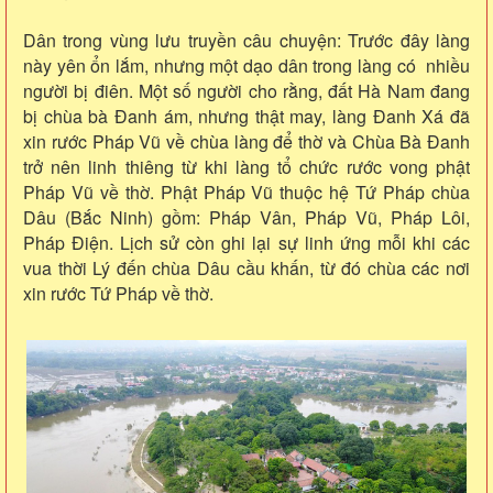
Dân trong vùng lưu truyền câu chuyện: Trước đây làng
này yên ổn lắm, nhưng một dạo dân trong làng có nhiều
người bị điên. Một số người cho rằng, đất Hà Nam đang
bị chùa bà Đanh ám, nhưng thật may, làng Đanh Xá đã
xin rước Pháp Vũ về chùa làng để thờ và Chùa Bà Đanh
trở nên linh thiêng từ khi làng tổ chức rước vong phật
Pháp Vũ về thờ. Phật Pháp Vũ thuộc hệ Tứ Pháp chùa
Dâu (Bắc Ninh) gồm: Pháp Vân, Pháp Vũ, Pháp Lôi,
Pháp Điện. Lịch sử còn ghi lại sự linh ứng mỗi khi các
vua thời Lý đến chùa Dâu cầu khấn, từ đó chùa các nơi
xin rước Tứ Pháp về thờ.