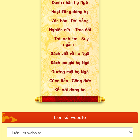
Danh nhân họ Ngô
Hoạt động dòng họ
Văn hóa - Đời sống
Nghiên cứu - Trao đổi
Trải nghiệm - Suy
ngẫm
Sách viết về họ Ngô
Sách tác giả họ Ngô
Gương mặt họ Ngô
Cúng tiến - Công đức
Kết nối dòng họ
Liên kết website