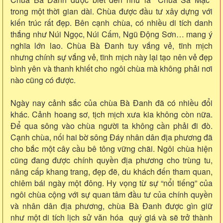
trong một thời gian dài. Chùa được đầu tư xây dựng với
kiến trúc rất đẹp. Bên cạnh chùa, có nhiều di tích danh
thắng như Núi Ngọc, Núi Cấm, Ngũ Động Sơn… mang ý
nghĩa lớn lao. Chùa Bà Đanh tuy vắng vẻ, tĩnh mịch
nhưng chính sự vắng vẻ, tĩnh mịch này lại tạo nên vẻ đẹp
bình yên và thanh khiết cho ngôi chùa mà không phải nơi
nào cũng có được.
Ngày nay cảnh sắc của chùa Bà Đanh đã có nhiều đổi
khác. Cảnh hoang sơ, tịch mịch xưa kia không còn nữa.
Để qua sông vào chùa người ta không cần phải đi đò.
Cạnh chùa, nối hai bờ sông Đáy nhân dân địa phương đã
cho bắc một cây cầu bê tông vững chãi. Ngôi chùa hiện
cũng đang được chính quyền địa phương cho trùng tu,
nâng cấp khang trang, đẹp đẽ, du khách đến tham quan,
chiêm bái ngày một đông. Hy vọng từ sự “nổi tiếng” của
ngôi chùa cộng với sự quan tâm đầu tư của chính quyền
và nhân dân địa phương, chùa Bà Đanh được gìn giữ
như một di tích lịch sử văn hóa quý giá và sẽ trở thành