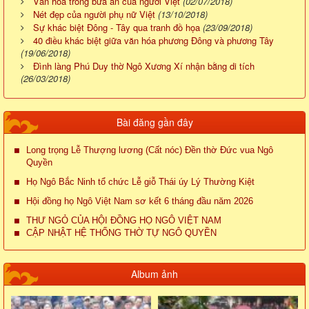
Văn hóa trong bữa ăn của người Việt
(02/07/2018)
Nét đẹp của người phụ nữ Việt
(13/10/2018)
Sự khác biệt Đông - Tây qua tranh đồ họa
(23/09/2018)
40 điều khác biệt giữa văn hóa phương Đông và phương Tây
(19/06/2018)
Đình làng Phú Duy thờ Ngô Xương Xí nhận bằng di tích
(26/03/2018)
Bài đăng gần đây
Long trọng Lễ Thượng lương (Cất nóc) Đền thờ Đức vua Ngô
Quyền
Họ Ngô Bắc Ninh tổ chức Lễ giỗ Thái úy Lý Thường Kiệt
Hội đồng họ Ngô Việt Nam sơ kết 6 tháng đầu năm 2026
THƯ NGỎ CỦA HỘI ĐỒNG HỌ NGÔ VIỆT NAM
CẬP NHẬT HỆ THỐNG THỜ TỰ NGÔ QUYỀN
Album ảnh