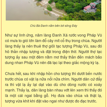
Chù Bà Đanh nằm bên bờ sông Đáy
Như sự linh ứng, năm làng Đanh Xá rước vong Pháp Vũ
có mưa to gió lớn làm đổ cây mít cổ thụ trong chùa. Người
làng thấy lạ nên thuê thợ giỏi tạc tượng Pháp Vũ, sau đó
hô thần nhập tượng và đặt trong điện thờ. Người thợ tạc
tượng ấy sau một đêm nằm mơ thấy thần đến mách bảo
dung nhan Pháp Vũ nên đã tạc lại theo giấc mộng kỳ lạ.
Chưa hết, sau khi nhập hồn cho tượng thì dưới bến nước
trước chùa có vật lạ nửa nổi nửa chìm. Người dân cứ đẩy
ra thì vật lạ ấy lại dạt vào dù cho dòng nước có xoáy
mạnh. Thấy lạ, dân làng bàn nhau vớt lên xem thì thấy đó
là một cái ngai bằng gỗ. Họ đưa vào chùa và thật lạ,
tượng vừa khít khi đặt vào ngai như được đo đạc trước.