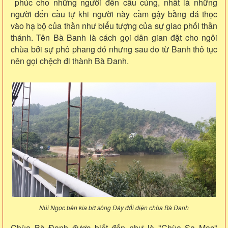
phúc cho những người đến cầu cúng, nhất là những
người đến cầu tự khi người này cầm gậy bằng đá thọc
vào hạ bộ của thần như biểu tượng của sự giao phối thần
thánh. Tên Bà Banh là cách gọi dân gian đặt cho ngôi
chùa bởi sự phô phang đó nhưng sau do từ Banh thô tục
nên gọi chệch đi thành Bà Đanh.
Núi Ngọc bên kia bờ sông Đáy đối diện chùa Bà Đanh
Chùa Bà Đanh được biết đến như là "Chùa Sa Mạc"