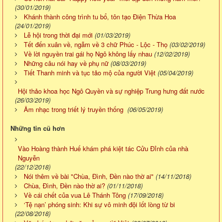
(30/01/2019)
Khánh thành công trình tu bổ, tôn tạo Điện Thừa Hoa
(24/01/2019)
Lễ hội trong thời đại mới
(01/03/2019)
Tết đến xuân về, ngẫm về 3 chữ Phúc - Lộc - Thọ
(03/02/2019)
Về lời nguyền trai gái họ Ngô không lấy nhau
(12/02/2019)
Những câu nói hay về phụ nữ
(08/03/2019)
Tiết Thanh minh và tục tảo mộ của người Việt
(05/04/2019)
Hội thảo khoa học Ngô Quyền và sự nghiệp Trung hưng đất nước
(26/03/2019)
Âm nhạc trong triết lý truyền thống
(06/05/2019)
Những tin cũ hơn
Vào Hoàng thành Huế khám phá kiệt tác Cửu Đỉnh của nhà
Nguyễn
(22/12/2018)
Nói thêm về bài "Chùa, Đình, Đền nào thờ ai"
(14/11/2018)
Chùa, Đình, Đền nào thờ ai?
(01/11/2018)
Về cái chết của vua Lê Thánh Tông
(17/09/2018)
‘Tệ nạn’ phóng sinh: Khi sự vô minh đội lốt lòng từ bi
(22/08/2018)