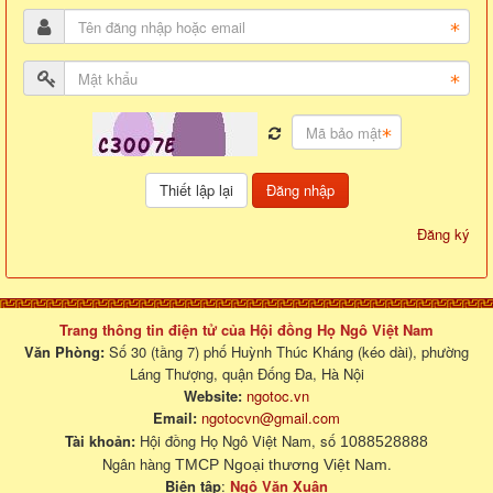
Đăng nhập
Đăng ký
Trang thông tin điện tử của Hội đồng Họ Ngô Việt Nam
Văn Phòng:
Số 30 (tầng 7) phố Huỳnh Thúc Kháng (kéo dài), phường
Láng Thượng, quận Đống Đa, Hà Nội
Website:
ngotoc.vn
Email:
ngotocvn@gmail.com
Tài khoản:
Hội đồng Họ Ngô Việt Nam, số
1088528888
Ngân hàng
.
TMCP Ngoại thương Việt Nam
Biên tập
:
Ngô Văn Xuân