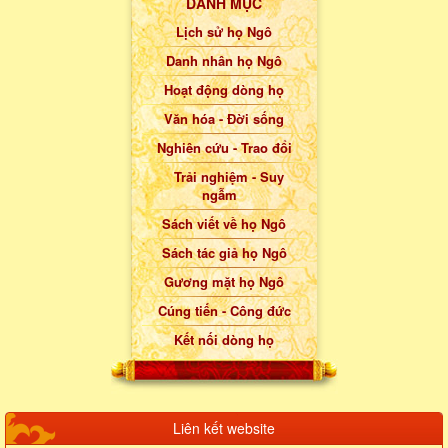
DANH MỤC
Lịch sử họ Ngô
Danh nhân họ Ngô
Hoạt động dòng họ
Văn hóa - Đời sống
Nghiên cứu - Trao đổi
Trải nghiệm - Suy
ngẫm
Sách viết về họ Ngô
Sách tác giả họ Ngô
Gương mặt họ Ngô
Cúng tiến - Công đức
Kết nối dòng họ
Liên kết website