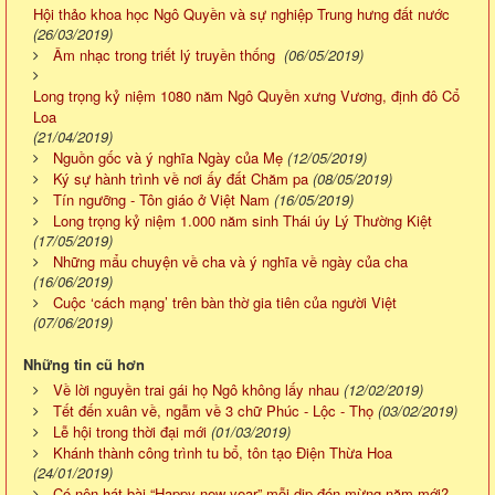
Hội thảo khoa học Ngô Quyền và sự nghiệp Trung hưng đất nước
(26/03/2019)
Âm nhạc trong triết lý truyền thống
(06/05/2019)
Long trọng kỷ niệm 1080 năm Ngô Quyền xưng Vương, định đô Cổ
Loa
(21/04/2019)
Nguồn gốc và ý nghĩa Ngày của Mẹ
(12/05/2019)
Ký sự hành trình về nơi ấy đất Chăm pa
(08/05/2019)
Tín ngưỡng - Tôn giáo ở Việt Nam
(16/05/2019)
Long trọng kỷ niệm 1.000 năm sinh Thái úy Lý Thường Kiệt
(17/05/2019)
Những mẩu chuyện về cha và ý nghĩa về ngày của cha
(16/06/2019)
Cuộc ‘cách mạng’ trên bàn thờ gia tiên của người Việt
(07/06/2019)
Những tin cũ hơn
Về lời nguyền trai gái họ Ngô không lấy nhau
(12/02/2019)
Tết đến xuân về, ngẫm về 3 chữ Phúc - Lộc - Thọ
(03/02/2019)
Lễ hội trong thời đại mới
(01/03/2019)
Khánh thành công trình tu bổ, tôn tạo Điện Thừa Hoa
(24/01/2019)
Có nên hát bài “Happy new year” mỗi dịp đón mừng năm mới?