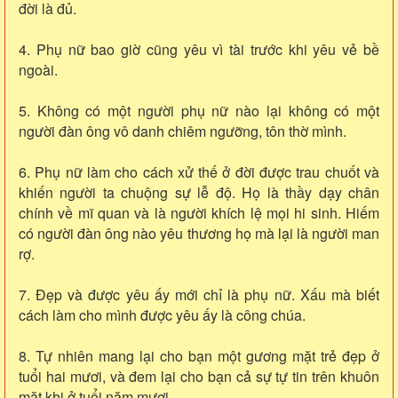
đời là đủ.
4. Phụ nữ bao giờ cũng yêu vì tài trước khi yêu vẻ bề
ngoài.
5. Không có một người phụ nữ nào lại không có một
người đàn ông vô danh chiêm ngưỡng, tôn thờ mình.
6. Phụ nữ làm cho cách xử thế ở đời được trau chuốt và
khiến người ta chuộng sự lễ độ. Họ là thầy dạy chân
chính về mĩ quan và là người khích lệ mọi hi sinh. Hiếm
có người đàn ông nào yêu thương họ mà lại là người man
rợ.
7. Ðẹp và được yêu ấy mới chỉ là phụ nữ. Xấu mà biết
cách làm cho mình được yêu ấy là công chúa.
8. Tự nhiên mang lại cho bạn một gương mặt trẻ đẹp ở
tuổi hai mươi, và đem lại cho bạn cả sự tự tin trên khuôn
mặt khi ở tuổi năm mươi.