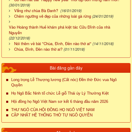
(30/01/2019)
Vắng như chùa Bà Đanh?
(16/01/2019)
Chêm ngưỡng vẻ đẹp của những loài gà rừng
(24/01/2019)
Vào Hoàng thành Huế khám phá kiệt tác Cửu Đỉnh của nhà
Nguyễn
(22/12/2018)
Nói thêm về bài "Chùa, Đình, Đền nào thờ ai"
(14/11/2018)
Chùa, Đình, Đền nào thờ ai?
(01/11/2018)
Bài đăng gần đây
Long trọng Lễ Thượng lương (Cất nóc) Đền thờ Đức vua Ngô
Quyền
Họ Ngô Bắc Ninh tổ chức Lễ giỗ Thái úy Lý Thường Kiệt
Hội đồng họ Ngô Việt Nam sơ kết 6 tháng đầu năm 2026
THƯ NGỎ CỦA HỘI ĐỒNG HỌ NGÔ VIỆT NAM
CẬP NHẬT HỆ THỐNG THỜ TỰ NGÔ QUYỀN