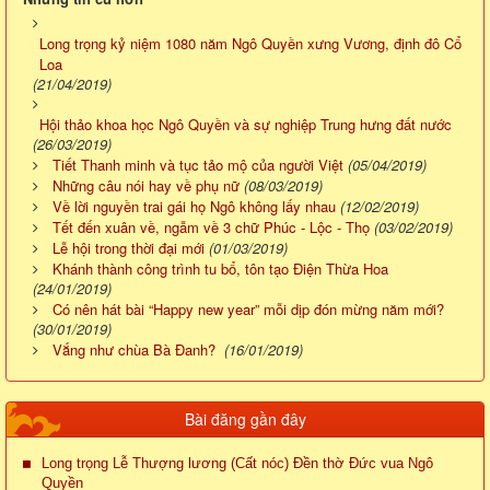
Long trọng kỷ niệm 1080 năm Ngô Quyền xưng Vương, định đô Cổ
Loa
(21/04/2019)
Hội thảo khoa học Ngô Quyền và sự nghiệp Trung hưng đất nước
(26/03/2019)
Tiết Thanh minh và tục tảo mộ của người Việt
(05/04/2019)
Những câu nói hay về phụ nữ
(08/03/2019)
Về lời nguyền trai gái họ Ngô không lấy nhau
(12/02/2019)
Tết đến xuân về, ngẫm về 3 chữ Phúc - Lộc - Thọ
(03/02/2019)
Lễ hội trong thời đại mới
(01/03/2019)
Khánh thành công trình tu bổ, tôn tạo Điện Thừa Hoa
(24/01/2019)
Có nên hát bài “Happy new year” mỗi dịp đón mừng năm mới?
(30/01/2019)
Vắng như chùa Bà Đanh?
(16/01/2019)
Bài đăng gần đây
Long trọng Lễ Thượng lương (Cất nóc) Đền thờ Đức vua Ngô
Quyền