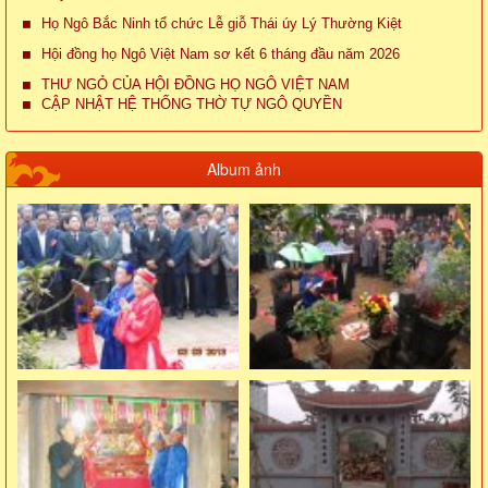
Họ Ngô Bắc Ninh tổ chức Lễ giỗ Thái úy Lý Thường Kiệt
Hội đồng họ Ngô Việt Nam sơ kết 6 tháng đầu năm 2026
THƯ NGỎ CỦA HỘI ĐỒNG HỌ NGÔ VIỆT NAM
CẬP NHẬT HỆ THỐNG THỜ TỰ NGÔ QUYỀN
Album ảnh