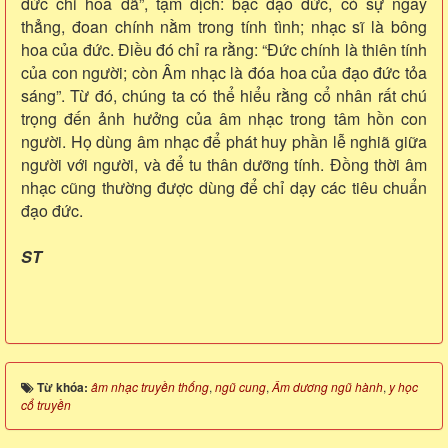
đức chi hoa dã”, tạm dịch: bậc đạo đức, có sự ngay
thẳng, đoan chính nằm trong tính tình; nhạc sĩ là bông
hoa của đức. Điều đó chỉ ra rằng: “Đức chính là thiên tính
của con người; còn Âm nhạc là đóa hoa của đạo đức tỏa
sáng”. Từ đó, chúng ta có thể hiểu rằng cổ nhân rất chú
trọng đến ảnh hưởng của âm nhạc trong tâm hồn con
người. Họ dùng âm nhạc để phát huy phần lễ nghiã giữa
người với người, và để tu thân dưỡng tính. Đồng thời âm
nhạc cũng thường được dùng để chỉ dạy các tiêu chuẩn
đạo đức.
ST
Từ khóa:
âm nhạc truyền thống
,
ngũ cung
,
Âm dương ngũ hành
,
y học
cổ truyền