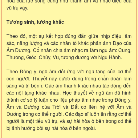
hòa của lực sống cũng như thanh âm và nhạc điệu của
vũ trụ vậy.
Tương sinh, tương khắc
Theo đó, một sự kết hợp đúng đắn giữa nhịp điệu, âm
sắc, năng lượng và các nhân tố khác phản ánh Đạo của
Âm Dương. Cổ nhân chia âm nhạc ra làm ngũ âm: Cung,
Thương, Giốc, Chủy, Vũ, tương đương với Ngũ Hành.
Theo Đông y, ngũ âm đối ứng với ngũ tạng của cơ thể
con người. Thuyết này được dùng trong chẩn đoán lâm
sàng và trị bệnh. Các âm thanh khác nhau tác động đến
các nội tạng khác nhau. Học thuyết về ngũ âm đã hình
thành cơ sở lý luận cho liệu pháp âm nhạc trong Đông y.
Âm và Dương của Trời và Đất có liên hệ với Âm và
Dương trong cơ thể người. Các đạo sĩ luôn tin rằng cơ thể
người là một tiểu vũ trụ, và sự hài hòa ở bên trong có thể
bị ảnh hưởng bởi sự hài hòa ở bên ngoài.