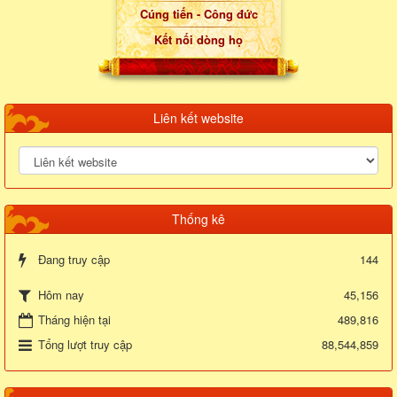
Cúng tiến - Công đức
Kết nối dòng họ
Liên kết website
Thống kê
Đang truy cập
144
45,156
Hôm nay
Tháng hiện tại
489,816
Tổng lượt truy cập
88,544,859