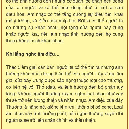
có thể ảnh hưởng đến những cơ quan, bộ phận bên trong
của con người và có thể hoạt động như là một cơ cấu
điều hòa. Âm nhạc có thể tăng cường sự điều tiết, khai
mở ý tưởng, và điều hòa nhịp tim. Bởi vì cơ thể người ta
có những sự khác nhau, nội tạng của người này cũng
khác người kia, nên âm nhạc ảnh hưởng đến họ cũng
theo những cách khác nhau.
Khi lắng nghe âm điệu…
Theo 5 âm giai căn bản, người ta có thể tìm ra những ảnh
hưởng khác nhau trong thân thể con người. Lấy ví dụ, âm
giai của dây Cung được sắp hạng thuộc loại cao thượng,
có liên hệ với Thổ (đất), và ảnh hưởng đến bộ phận tụy
tạng. Những người thường xuyên nghe loại nhạc như vậy
thì sẽ trở nên lương thiện và nhẫn nhục. Âm điệu của dây
Thương là nặng nề, giống kim khí, không bị bẻ cong. Loại
âm nhạc này ảnh hưởng phổi; nếu nghe thường xuyên thì
người ta sẽ trở nên chân chính và thân thiện.