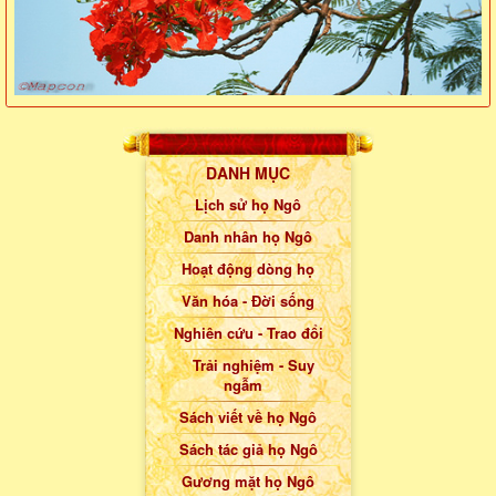
DANH MỤC
Lịch sử họ Ngô
Danh nhân họ Ngô
Hoạt động dòng họ
Văn hóa - Đời sống
Nghiên cứu - Trao đổi
Trải nghiệm - Suy
ngẫm
Sách viết về họ Ngô
Sách tác giả họ Ngô
Gương mặt họ Ngô