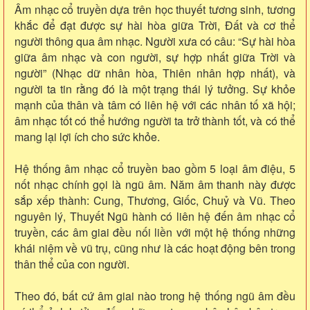
Âm nhạc cổ truyền dựa trên học thuyết tương sinh, tương
khắc để đạt được sự hài hòa giữa Trời, Đất và cơ thể
người thông qua âm nhạc. Người xưa có câu: “Sự hài hòa
giữa âm nhạc và con người, sự hợp nhất giữa Trời và
người” (Nhạc dữ nhân hòa, Thiên nhân hợp nhất), và
người ta tin rằng đó là một trạng thái lý tưởng. Sự khỏe
mạnh của thân và tâm có liên hệ với các nhân tố xã hội;
âm nhạc tốt có thể hướng người ta trở thành tốt, và có thể
mang lại lợi ích cho sức khỏe.
Hệ thống âm nhạc cổ truyền bao gồm 5 loại âm điệu, 5
nốt nhạc chính gọi là ngũ âm. Năm âm thanh này được
sắp xếp thành: Cung, Thương, Giốc, Chuỷ và Vũ. Theo
nguyên lý, Thuyết Ngũ hành có liên hệ đến âm nhạc cổ
truyền, các âm giai đều nối liền với một hệ thống những
khái niệm về vũ trụ, cũng như là các hoạt động bên trong
thân thể của con người.
Theo đó, bất cứ âm giai nào trong hệ thống ngũ âm đều