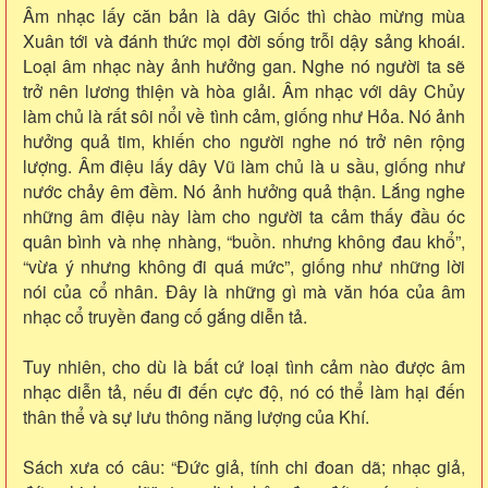
Âm nhạc lấy căn bản là dây Giốc thì chào mừng mùa
Xuân tới và đánh thức mọi đời sống trỗi dậy sảng khoái.
Loại âm nhạc này ảnh hưởng gan. Nghe nó người ta sẽ
trở nên lương thiện và hòa giải. Âm nhạc với dây Chủy
làm chủ là rất sôi nổi về tình cảm, giống như Hỏa. Nó ảnh
hưởng quả tim, khiến cho người nghe nó trở nên rộng
lượng. Âm điệu lấy dây Vũ làm chủ là u sầu, giống như
nước chảy êm đềm. Nó ảnh hưởng quả thận. Lắng nghe
những âm điệu này làm cho người ta cảm thấy đầu óc
quân bình và nhẹ nhàng, “buồn. nhưng không đau khổ”,
“vừa ý nhưng không đi quá mức”, giống như những lời
nói của cổ nhân. Đây là những gì mà văn hóa của âm
nhạc cổ truyền đang cố gắng diễn tả.
Tuy nhiên, cho dù là bất cứ loại tình cảm nào được âm
nhạc diễn tả, nếu đi đến cực độ, nó có thể làm hại đến
thân thể và sự lưu thông năng lượng của Khí.
Sách xưa có câu: “Đức giả, tính chi đoan dã; nhạc giả,