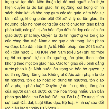
trọng và tạo điều kiện thuận lợi để mọi người dân thực
hiện quyền tự do tôn giáo, tín ngưỡng; coi trọng chính
sách đoàn kết và hòa hợp giữa các tôn giáo, đảm bảo sự
bình đẳng, không phân biệt đối xử vì lý do tôn giáo, tín
ngưỡng, bảo hộ hoạt động của các tổ chức tôn giáo bằng
pháp luật; các giá trị văn hóa, đạo đức tốt đẹp của các tôn
giáo được phát huy. Quyền tự do tín ngưỡng và tôn giáo
của công dân Việt Nam được quy định trong Hiến pháp
và được bảo đảm trên thực tế. Hiến pháp năm 2013 (sửa
đổi) của nước CHXHCN Việt Nam (điều 24) ghi rõ: “Mọi
người có quyền tự do tín ngưỡng, tôn giáo, theo hoặc
không theo một tôn giáo nào. Các tôn giáo đều bình đẳng
trước pháp luật. Nhà nước tôn trọng và bảo hộ quyền tự
do tín ngưỡng, tôn giáo. Không ai được xâm phạm tự do
tín ngưỡng, tôn giáo hoặc lợi dụng tín ngưỡng, tôn giáo
để vi phạm pháp luật”. Quyền tự do tín ngưỡng, tôn giáo
của người dân đã được cụ thể hóa trong nhiều văn bản
pháp quy khác như Bộ luật Dân sự, Bộ Luật Tố tụng Hình
sự, Luật Đất đai, Luật Giáo dục, Bộ luật Hình sự sửa đổi
(có hiệu lực từ ngày 01/7/2016)...