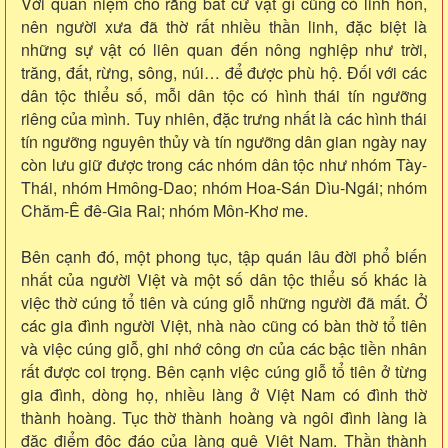
Với quan niệm cho rằng bất cứ vật gì cũng có linh hồn,
nên người xưa đã thờ rất nhiều thần linh, đặc biệt là
những sự vật có liên quan đến nông nghiệp như trời,
trăng, đất, rừng, sông, núi… để được phù hộ. Đối với các
dân tộc thiểu số, mỗi dân tộc có hình thái tín ngưỡng
riêng của mình. Tuy nhiên, đặc trưng nhất là các hình thái
tín ngưỡng nguyên thủy và tín ngưỡng dân gian ngày nay
còn lưu giữ được trong các nhóm dân tộc như nhóm Tày-
Thái, nhóm Hmông-Dao; nhóm Hoa-Sán Dìu-Ngái; nhóm
Chăm-Ê đê-Gia Rai; nhóm Môn-Khơ me.
Bên cạnh đó, một phong tục, tập quán lâu đời phổ biến
nhất của người Việt và một số dân tộc thiểu số khác là
việc thờ cúng tổ tiên và cúng giỗ những người đã mất. Ở
các gia đình người Việt, nhà nào cũng có bàn thờ tổ tiên
và việc cúng giỗ, ghi nhớ công ơn của các bậc tiền nhân
rất được coi trọng. Bên cạnh việc cúng giỗ tổ tiên ở từng
gia đình, dòng họ, nhiều làng ở Việt Nam có đình thờ
thành hoàng. Tục thờ thành hoàng và ngôi đình làng là
đặc điểm độc đáo của làng quê Việt Nam. Thần thành