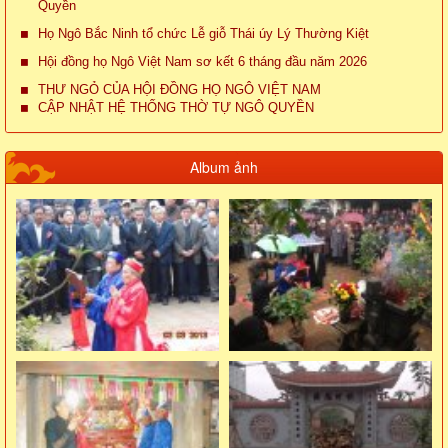
Quyền
Họ Ngô Bắc Ninh tổ chức Lễ giỗ Thái úy Lý Thường Kiệt
Hội đồng họ Ngô Việt Nam sơ kết 6 tháng đầu năm 2026
THƯ NGỎ CỦA HỘI ĐỒNG HỌ NGÔ VIỆT NAM
CẬP NHẬT HỆ THỐNG THỜ TỰ NGÔ QUYỀN
Album ảnh