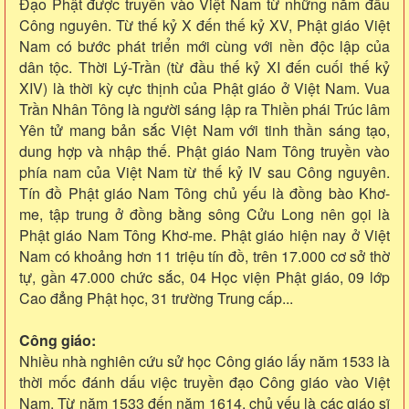
Đạo Phật được truyền vào Việt Nam từ những năm đầu
Công nguyên. Từ thế kỷ X đến thế kỷ XV, Phật giáo Việt
Nam có bước phát triển mới cùng với nền độc lập của
dân tộc. Thời Lý-Trần (từ đầu thế kỷ XI đến cuối thế kỷ
XIV) là thời kỳ cực thịnh của Phật giáo ở Việt Nam. Vua
Trần Nhân Tông là người sáng lập ra Thiền phái Trúc lâm
Yên tử mang bản sắc Việt Nam với tinh thần sáng tạo,
dung hợp và nhập thế. Phật giáo Nam Tông truyền vào
phía nam của Việt Nam từ thế kỷ IV sau Công nguyên.
Tín đồ Phật giáo Nam Tông chủ yếu là đồng bào Khơ-
me, tập trung ở đồng bằng sông Cửu Long nên gọi là
Phật giáo Nam Tông Khơ-me. Phật giáo hiện nay ở Việt
Nam có khoảng hơn 11 triệu tín đồ, trên 17.000 cơ sở thờ
tự, gần 47.000 chức sắc, 04 Học viện Phật giáo, 09 lớp
Cao đẳng Phật học, 31 trường Trung cấp...
Công giáo:
Nhiều nhà nghiên cứu sử học Công giáo lấy năm 1533 là
thời mốc đánh dấu việc truyền đạo Công giáo vào Việt
Nam. Từ năm 1533 đến năm 1614, chủ yếu là các giáo sĩ