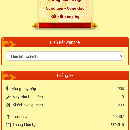
Cúng tiến - Công đức
Kết nối dòng họ
Liên kết website
Thống kê
Đang truy cập
296
Máy chủ tìm kiếm
3
Khách viếng thăm
293
40,467
Hôm nay
Tháng hiện tại
330,516