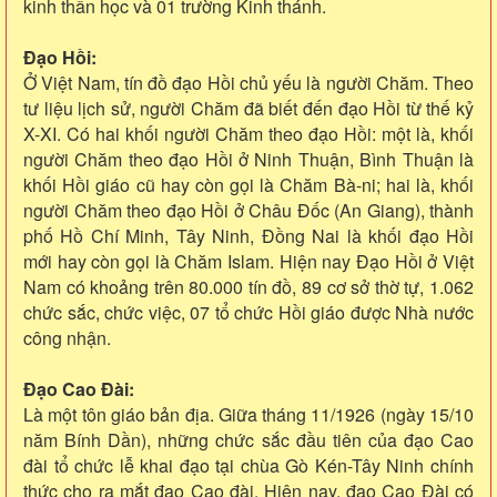
kinh thần học và 01 trường Kinh thánh.
Đạo Hồi:
Ở Việt Nam, tín đồ đạo Hồi chủ yếu là người Chăm. Theo
tư liệu lịch sử, người Chăm đã biết đến đạo Hồi từ thế kỷ
X-XI. Có hai khối người Chăm theo đạo Hồi: một là, khối
người Chăm theo đạo Hồi ở Ninh Thuận, Bình Thuận là
khối Hồi giáo cũ hay còn gọi là Chăm Bà-ni; hai là, khối
người Chăm theo đạo Hồi ở Châu Đốc (An Giang), thành
phố Hồ Chí Minh, Tây Ninh, Đồng Nai là khối đạo Hồi
mới hay còn gọi là Chăm Islam. Hiện nay Đạo Hồi ở Việt
Nam có khoảng trên 80.000 tín đồ, 89 cơ sở thờ tự, 1.062
chức sắc, chức việc, 07 tổ chức Hồi giáo được Nhà nước
công nhận.
Đạo Cao Đài:
Là một tôn giáo bản địa. Giữa tháng 11/1926 (ngày 15/10
năm Bính Dần), những chức sắc đầu tiên của đạo Cao
đài tổ chức lễ khai đạo tại chùa Gò Kén-Tây Ninh chính
thức cho ra mắt đạo Cao đài. Hiện nay, đạo Cao Đài có