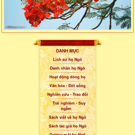
DANH MỤC
Lịch sử họ Ngô
Danh nhân họ Ngô
Hoạt động dòng họ
Văn hóa - Đời sống
Nghiên cứu - Trao đổi
Trải nghiệm - Suy
ngẫm
Sách viết về họ Ngô
Sách tác giả họ Ngô
Gương mặt họ Ngô