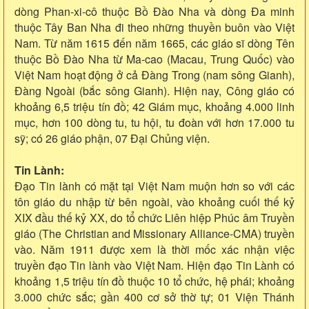
dòng Phan-xi-cô thuộc Bồ Đào Nha và dòng Đa minh
thuộc Tây Ban Nha đi theo những thuyền buôn vào Việt
Nam. Từ năm 1615 đến năm 1665, các giáo sĩ dòng Tên
thuộc Bồ Đào Nha từ Ma-cao (Macau, Trung Quốc) vào
Việt Nam hoạt động ở cả Đàng Trong (nam sông Gianh),
Đàng Ngoài (bắc sông Gianh). Hiện nay, Công giáo có
khoảng 6,5 triệu tín đồ; 42 Giám mục, khoảng 4.000 linh
mục, hơn 100 dòng tu, tu hội, tu đoàn với hơn 17.000 tu
sỹ; có 26 giáo phận, 07 Đại Chủng viện.
Tin Lành:
Đạo Tin lành có mặt tại Việt Nam muộn hơn so với các
tôn giáo du nhập từ bên ngoài, vào khoảng cuối thế kỷ
XIX đầu thế kỷ XX, do tổ chức Liên hiệp Phúc âm Truyền
giáo (The Christian and Missionary Alliance-CMA) truyền
vào. Năm 1911 được xem là thời mốc xác nhận việc
truyền đạo Tin lành vào Việt Nam. Hiện đạo Tin Lành có
khoảng 1,5 triệu tín đồ thuộc 10 tổ chức, hệ phái; khoảng
3.000 chức sắc; gần 400 cơ sở thờ tự; 01 Viện Thánh