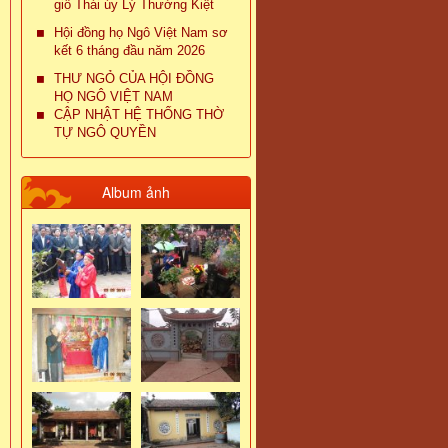
giỗ Thái úy Lý Thường Kiệt
Hội đồng họ Ngô Việt Nam sơ
kết 6 tháng đầu năm 2026
THƯ NGỎ CỦA HỘI ĐỒNG
HỌ NGÔ VIỆT NAM
CẬP NHẬT HỆ THỐNG THỜ
TỰ NGÔ QUYỀN
Album ảnh