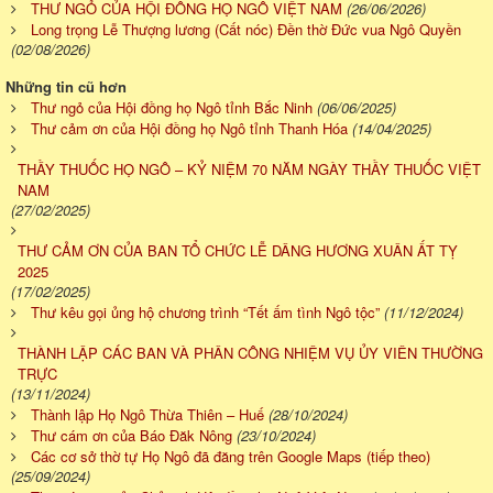
THƯ NGỎ CỦA HỘI ĐỒNG HỌ NGÔ VIỆT NAM
(26/06/2026)
Long trọng Lễ Thượng lương (Cất nóc) Đền thờ Đức vua Ngô Quyền
(02/08/2026)
Những tin cũ hơn
Thư ngỏ của Hội đồng họ Ngô tỉnh Bắc Ninh
(06/06/2025)
Thư cảm ơn của Hội đồng họ Ngô tỉnh Thanh Hóa
(14/04/2025)
THẦY THUỐC HỌ NGÔ – KỶ NIỆM 70 NĂM NGÀY THẦY THUỐC VIỆT
NAM
(27/02/2025)
THƯ CẢM ƠN CỦA BAN TỔ CHỨC LỄ DÂNG HƯƠNG XUÂN ẤT TỴ
2025
(17/02/2025)
Thư kêu gọi ủng hộ chương trình “Tết ấm tình Ngô tộc”
(11/12/2024)
THÀNH LẬP CÁC BAN VÀ PHÂN CÔNG NHIỆM VỤ ỦY VIÊN THƯỜNG
TRỰC
(13/11/2024)
Thành lập Họ Ngô Thừa Thiên – Huế
(28/10/2024)
Thư cám ơn của Báo Đăk Nông
(23/10/2024)
Các cơ sở thờ tự Họ Ngô đã đăng trên Google Maps (tiếp theo)
(25/09/2024)