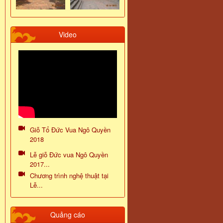
Video
Giỗ Tổ Đức Vua Ngô Quyền
2018
Lễ giỗ Đức vua Ngô Quyền
2017...
Chương trình nghệ thuật tại
Lễ...
Quảng cáo