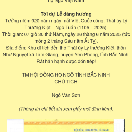
họ Ngô Việt Nam
Tới dự Lễ dâng hương
Tưởng niệm 920 năm ngày mất Việt Quốc công, Thái úy Lý
Thường Kiệt – Ngô Tuấn (1105 – 2025).
Thời gian: 07 giờ 30 thứ Năm, ngày 26 thàng 6 năm 2025 (tức
mồng 2 tháng Sáu năm Ất Tỵ).
Địa điểm: Khu di tích đền thở Thái úy Lý thường Kiệt, thôn
Như Nguyệt xã Tam Giang, huyện Yên Phong, tỉnh Bắc Ninh.
Rất hân hạnh được đón tiếp!
TM HỘI ĐỒNG HỌ NGÔ TỈNH BẮC NINH
CHỦ TỊCH
Ngô Văn Sơn
(Thông tin chi tiết xin xem giấy mời đính kèm).