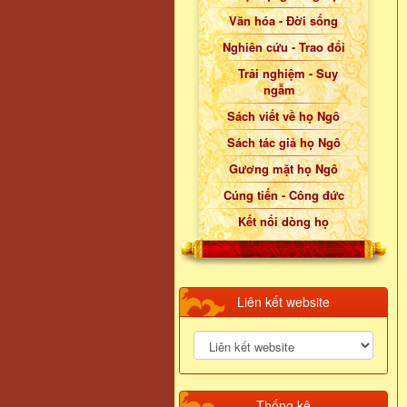
Văn hóa - Đời sống
Nghiên cứu - Trao đổi
Trải nghiệm - Suy
ngẫm
Sách viết về họ Ngô
Sách tác giả họ Ngô
Gương mặt họ Ngô
Cúng tiến - Công đức
Kết nối dòng họ
Liên kết website
Thống kê