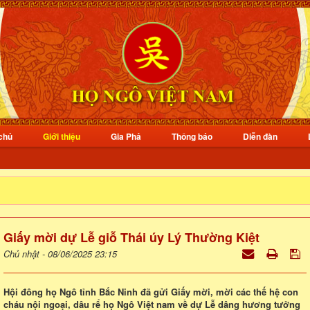
chủ
Giới thiệu
Gia Phả
Thông báo
Diễn đàn
Giấy mời dự Lễ giỗ Thái úy Lý Thường Kiệt
Chủ nhật - 08/06/2025 23:15
Hội đông họ Ngô tỉnh Bắc Ninh đã gửi Giấy mời, mời các thế hệ con
cháu nội ngoại, dâu rể họ Ngô Việt nam về dự Lễ dâng hương tưởng