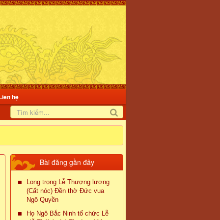
Liên hệ
Bài đăng gần đây
Long trọng Lễ Thượng lương
(Cất nóc) Đền thờ Đức vua
Ngô Quyền
Họ Ngô Bắc Ninh tổ chức Lễ