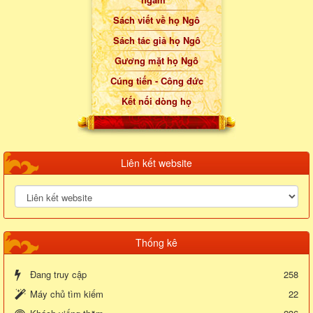
Sách viết về họ Ngô
Sách tác giả họ Ngô
Gương mặt họ Ngô
Cúng tiến - Công đức
Kết nối dòng họ
Liên kết website
Thống kê
Đang truy cập
258
Máy chủ tìm kiếm
22