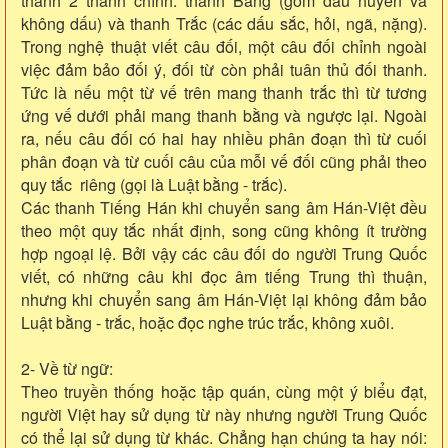
thành 2 thanh chính: thanh Bằng (gồm dấu huyền và
không dấu) và thanh Trắc (các dấu sắc, hỏi, ngã, nặng).
Trong nghệ thuật viết câu đối, một câu đối chỉnh ngoài
việc đảm bảo đối ý, đối từ còn phải tuân thủ đối thanh.
Tức là nếu một từ vế trên mang thanh trắc thì từ tương
ứng vế dưới phải mang thanh bằng và ngược lại. Ngoài
ra, nếu câu đối có hai hay nhiều phân đoạn thì từ cuối
phân đoạn và từ cuối câu của mỗi vế đối cũng phải theo
quy tắc riêng (gọi là Luật bằng - trắc).
Các thanh Tiếng Hán khi chuyển sang âm Hán-Việt đều
theo một quy tắc nhất định, song cũng không ít trường
hợp ngoại lệ. Bởi vậy các câu đối do người Trung Quốc
viết, có những câu khi đọc âm tiếng Trung thì thuận,
nhưng khi chuyển sang âm Hán-Việt lại không đảm bảo
Luật bằng - trắc, hoặc đọc nghe trúc trắc, không xuôi.
2- Về từ ngữ:
Theo truyền thống hoặc tập quán, cùng một ý biểu đạt,
người Việt hay sử dụng từ này nhưng người Trung Quốc
có thể lại sử dụng từ khác. Chẳng hạn chúng ta hay nói: