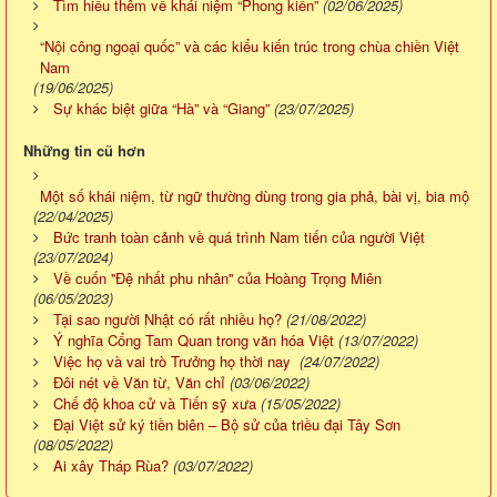
Tìm hiểu thêm về khái niệm “Phong kiến”
(02/06/2025)
“Nội công ngoại quốc” và các kiểu kiến trúc trong chùa chiền Việt
Nam
(19/06/2025)
Sự khác biệt giữa “Hà” và “Giang”
(23/07/2025)
Những tin cũ hơn
Một số khái niệm, từ ngữ thường dùng trong gia phả, bài vị, bia mộ
(22/04/2025)
Bức tranh toàn cảnh về quá trình Nam tiến của người Việt
(23/07/2024)
Về cuốn ''Đệ nhất phu nhân'' của Hoàng Trọng Miên
(06/05/2023)
Tại sao người Nhật có rất nhiều họ?
(21/08/2022)
Ý nghĩa Cổng Tam Quan trong văn hóa Việt
(13/07/2022)
Việc họ và vai trò Trưởng họ thời nay
(24/07/2022)
Đôi nét về Văn từ, Văn chỉ
(03/06/2022)
Chế độ khoa cử và Tiến sỹ xưa
(15/05/2022)
Đại Việt sử ký tiền biên – Bộ sử của triều đại Tây Sơn
(08/05/2022)
Ai xây Tháp Rùa?
(03/07/2022)