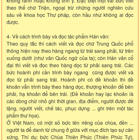
không rành hoặc không tinh ý. Đặc biệt một vài bức viết
theo thể chữ Triện, ngoại trừ những người nghiên cứu
sâu về khoa học Thư pháp, còn hầu như không ai đọc
được.
4- Về cách trình bày và đọc tác phẩm Hán văn:
Theo quy tắc thì cách viết và đọc chữ Trung Quốc phổ
thông hiện nay theo hàng ngang từ trái sang phải, từ trên
xuống dưới (như văn Quốc ngữ của ta); còn Hán văn cổ
đại thì viết và đọc theo hàng dọc từ phải sang trái. Các
bức hoành phi cần trình bày ngang cũng được viết và
đọc từ phải sang trái. Hoành phi có đề khoản thì đề
khoản vẫn trình bày theo hàng dọc, thượng khoản để bên
phải, hạ khoản để bên trái. (Đề khoản hay lạc khoản là
các dòng chữ nhỏ ghi thời gian, địa điểm, người được đề
tặng, người viết, chế tác, phục dựng ... ghi trên một tác
phẩm thư họa).
Ở Việt Nam, có một số bức tên riêng của chùa, đền ...
người ta để danh từ chung ở giữa với mục đích tạo sự cân
xứng. Thí dụ: bức Chùa Thiên Phúc (Thiên Phúc Tự),