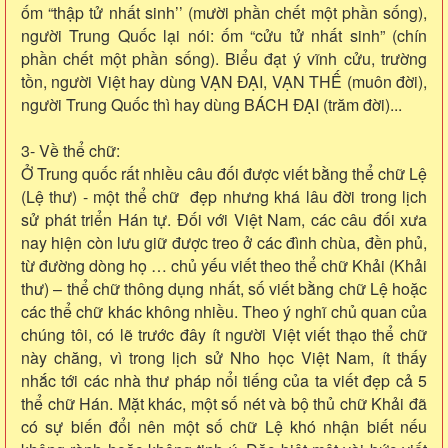
ốm “thập tử nhất sinh’’ (mười phần chết một phần sống),
người Trung Quốc lại nói: ốm “cửu tử nhất sinh” (chín
phần chết một phần sống). Biểu đạt ý vĩnh cửu, trường
tồn, người Việt hay dùng VẠN ĐẠI, VẠN THẾ (muôn đời),
người Trung Quốc thì hay dùng BÁCH ĐẠI (trăm đời)...
3- Về thể chữ:
Ở Trung quốc rất nhiều câu đối được viết bằng thể chữ Lệ
(Lệ thư) - một thể chữ đẹp nhưng khá lâu đời trong lịch
sử phát triển Hán tự. Đối với Việt Nam, các câu đối xưa
nay hiện còn lưu giữ được treo ở các đình chùa, đền phủ,
từ đường dòng họ … chủ yếu viết theo thể chữ Khải (Khải
thư) – thể chữ thông dụng nhất, số viết bằng chữ Lệ hoặc
các thể chữ khác không nhiều. Theo ý nghĩ chủ quan của
chúng tôi, có lẽ trước đây ít người Việt viết thạo thể chữ
này chăng, vì trong lịch sử Nho học Việt Nam, ít thấy
nhắc tới các nhà thư pháp nổi tiếng của ta viết đẹp cả 5
thể chữ Hán. Mặt khác, một số nét và bộ thủ chữ Khải đã
có sự biến đổi nên một số chữ Lệ khó nhận biết nếu