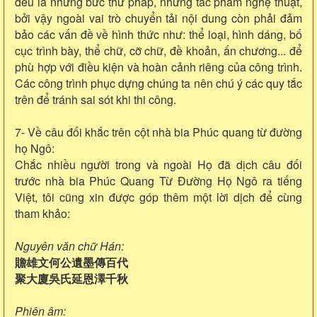
đều là những bức thư pháp, những tác phẩm nghệ thuật,
bởi vậy ngoài vai trò chuyển tải nội dung còn phải đảm
bảo các vấn đề về hình thức như: thể loại, hình dáng, bố
cục trình bày, thể chữ, cỡ chữ, đề khoản, ấn chương... để
phù hợp với điều kiện và hoàn cảnh riêng của công trình.
Các công trình phục dựng chúng ta nên chú ý các quy tắc
trên để tránh sai sót khi thi công.
7- Về câu đối khắc trên cột nhà bia Phúc quang từ đường
họ Ngô:
Chắc nhiều người trong và ngoài Họ đã dịch câu đối
trước nhà bia Phúc Quang Từ Đường Họ Ngô ra tiếng
Việt, tôi cũng xin được góp thêm một lời dịch để cùng
tham khảo:
Nguyên văn chữ Hán:
贍雄文何公遺墨傳百代
聚大廈吳氏延恩澤千秋
Phiên âm: