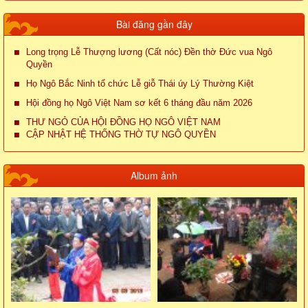
Bài đăng gần đây
Long trọng Lễ Thượng lương (Cất nóc) Đền thờ Đức vua Ngô
Quyền
Họ Ngô Bắc Ninh tổ chức Lễ giỗ Thái úy Lý Thường Kiệt
Hội đồng họ Ngô Việt Nam sơ kết 6 tháng đầu năm 2026
THƯ NGỎ CỦA HỘI ĐỒNG HỌ NGÔ VIỆT NAM
CẬP NHẬT HỆ THỐNG THỜ TỰ NGÔ QUYỀN
Album ảnh