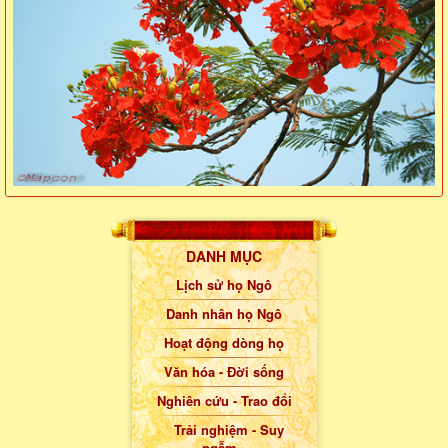
DANH MỤC
Lịch sử họ Ngô
Danh nhân họ Ngô
Hoạt động dòng họ
Văn hóa - Đời sống
Nghiên cứu - Trao đổi
Trải nghiệm - Suy
ngẫm