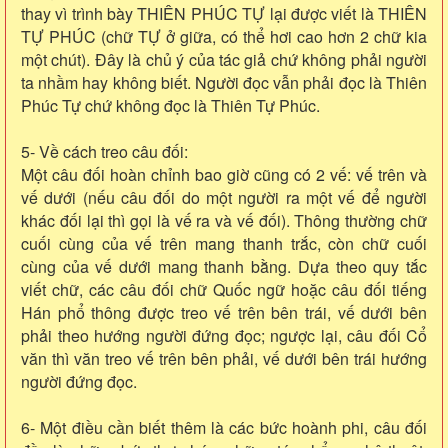
thay vì trình bày THIÊN PHÚC TỰ lại được viết là THIÊN
TỰ PHÚC (chữ TỰ ở giữa, có thể hơi cao hơn 2 chữ kia
một chút). Đây là chủ ý của tác giả chứ không phải người
ta nhầm hay không biết. Người đọc vẫn phải đọc là Thiên
Phúc Tự chứ không đọc là Thiên Tự Phúc.
5- Về cách treo câu đối:
Một câu đối hoàn chỉnh bao giờ cũng có 2 vế: vế trên và
vế dưới (nếu câu đối do một người ra một vế để người
khác đối lại thì gọi là vế ra và vế đối). Thông thường chữ
cuối cùng của vế trên mang thanh trắc, còn chữ cuối
cùng của vế dưới mang thanh bằng. Dựa theo quy tắc
viết chữ, các câu đối chữ Quốc ngữ hoặc câu đối tiếng
Hán phổ thông được treo vế trên bên trái, vế dưới bên
phải theo hướng người đứng đọc; ngược lại, câu đối Cổ
văn thì văn treo vế trên bên phải, vế dưới bên trái hướng
người đứng đọc.
6- Một điều cần biết thêm là các bức hoành phi, câu đối