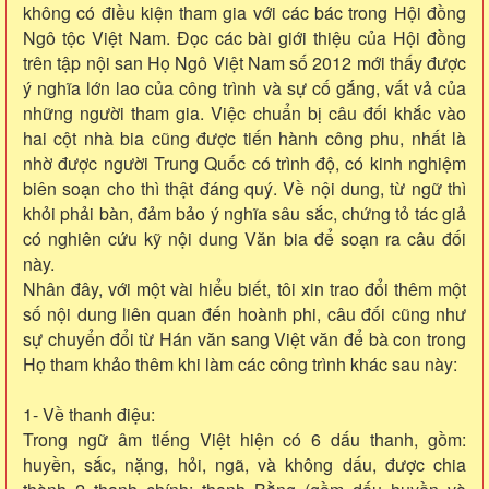
không có điều kiện tham gia với các bác trong Hội đồng
Ngô tộc Việt Nam. Đọc các bài giới thiệu của Hội đồng
trên tập nội san Họ Ngô Việt Nam số 2012 mới thấy được
ý nghĩa lớn lao của công trình và sự cố gắng, vất vả của
những người tham gia. Việc chuẩn bị câu đối khắc vào
hai cột nhà bia cũng được tiến hành công phu, nhất là
nhờ được người Trung Quốc có trình độ, có kinh nghiệm
biên soạn cho thì thật đáng quý. Về nội dung, từ ngữ thì
khỏi phải bàn, đảm bảo ý nghĩa sâu sắc, chứng tỏ tác giả
có nghiên cứu kỹ nội dung Văn bia để soạn ra câu đối
này.
Nhân đây, với một vài hiểu biết, tôi xin trao đổi thêm một
số nội dung liên quan đến hoành phi, câu đối cũng như
sự chuyển đổi từ Hán văn sang Việt văn để bà con trong
Họ tham khảo thêm khi làm các công trình khác sau này:
1- Về thanh điệu:
Trong ngữ âm tiếng Việt hiện có 6 dấu thanh, gồm:
huyền, sắc, nặng, hỏi, ngã, và không dấu, được chia