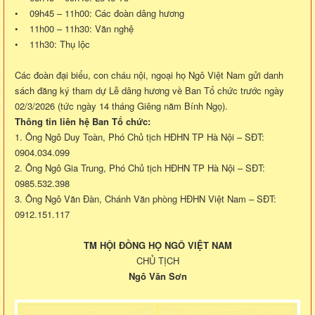
• 09h45 – 11h00: Các đoàn dâng hương
• 11h00 – 11h30: Văn nghệ
• 11h30: Thụ lộc
Các đoàn đại biểu, con cháu nội, ngoại họ Ngô Việt Nam gửi danh
sách đăng ký tham dự Lễ dâng hương về Ban Tổ chức trước ngày
02/3/2026 (tức ngày 14 tháng Giêng năm Bính Ngọ).
Thông tin liên hệ Ban Tổ chức:
1. Ông Ngô Duy Toàn, Phó Chủ tịch HĐHN TP Hà Nội – SĐT:
0904.034.099
2. Ông Ngô Gia Trung, Phó Chủ tịch HĐHN TP Hà Nội – SĐT:
0985.532.398
3. Ông Ngô Văn Đàn, Chánh Văn phòng HĐHN Việt Nam – SĐT:
0912.151.117
TM HỘI ĐỒNG HỌ NGÔ VIỆT NAM
CHỦ TỊCH
Ngô Văn Sơn