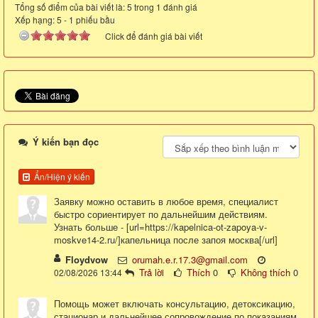
Tổng số điểm của bài viết là: 5 trong 1 đánh giá
Xếp hạng:
5
-
1
phiếu bầu
Click để đánh giá bài viết
Ý kiến bạn đọc
Ẩn/Hiện ý kiến
Заявку можно оставить в любое время, специалист
быстро сориентирует по дальнейшим действиям.
Узнать больше - [url=https://kapelnica-ot-zapoya-v-
moskve14-2.ru/]капельница после запоя москва[/url]
Floydvow
orumah.e.r.17.3@gmail.com
Trả lời
Thích
0
Không thích
0
02/08/2026 13:44
Помощь может включать консультацию, детоксикацию,
стационар и дальнейшее сопровождение по показаниям.