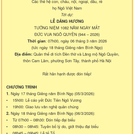
Các thế hệ con, cháu, nội, ngoại, dâu, rể
họ Ngô Việt Nam
Tới dự:
LỄ DÂNG HƯƠNG
TƯỞNG NIỆM 1082 NĂM NGÀY MẤT
ĐỨC VUA NGÔ QUYỀN (944 – 2026)
Thời gian
: 07h00, ngày 06 tháng 3 năm 2026
(tức ngày 18 tháng Giêng năm Bính Ngọ)
Địa điểm:
Quần thể di tích Đền thờ và Lăng mộ Ngô Quyền,
thôn Cam Lâm, phường Sơn Tây, thành phố Hà Nội
Rất hân hạnh được đón tiếp!
CHƯƠNG TRÌNH
1
. Ngày 17 tháng Giêng năm Bính Ngọ (05/3/2026):
• 15h00: Lễ cáo yết Đức Tiền Ngô Vương
• 19h00: Giao lưu văn nghệ quần chúng
2.
Ngày 18 tháng Giêng năm Bính Ngọ (06/3/2026):
• Từ 07h00 – 08h30: Đón tiếp đại biểu
• 08h30 – 08h45: Tuyên bố lý do, giới thiệu đại biểu
• 08h45 – 09h45: Lễ tế Tổ