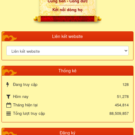
Cúng tiến - Công đức
Kết nối dòng họ
Liên kết website
Thống kê
Đang truy cập
128
51,278
Hôm nay
Tháng hiện tại
454,814
Tổng lượt truy cập
88,509,857
Đăng ký