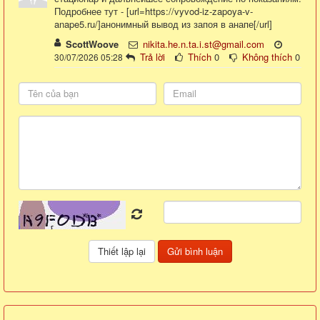
Подробнее тут - [url=https://vyvod-iz-zapoya-v-
anape5.ru/]анонимный вывод из запоя в анапе[/url]
ScottWoove
nikita.he.n.ta.i.st@gmail.com
Trả lời
Thích
0
Không thích
0
30/07/2026 05:28