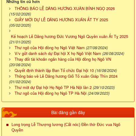
Những tin cũ hơn
THÔNG BÁO LỄ DÂNG HƯƠNG XUÂN BÍNH NGỌ 2026
(15/02/2026)
GIẤY MỜI DỰ LỄ DÂNG HƯƠNG XUÂN ẤT TY 2025
(05/02/2025)
Kế hoạch Lễ Dâng hương Đức Vương Ngô Quyền xuân Ất Tỵ 2025
(21/01/2025)
Thư ngỏ của Hội đồng họ Ngô Việt Nam
(27/08/2024)
V/v gửi danh sách dự Đại hội X họ Ngô Việt Nam
(26/08/2024)
Thay đổi tài khoản ngân hàng của Hội đồng họ Ngô VN
(20/08/2024)
Quyết định thành lập Ban Tổ chức Đại hội 10
(16/08/2024)
Thông báo về Lễ Dâng hương Giỗ Tổ xuân Giáp Thìn 2024
(01/02/2024)
Thư mời dự Đại hội Họ Ngô TP Hà Nội lần 2
(29/10/2023)
Thư ngỏ của Hội đồng họ Ngô TP Hà Nội
(24/09/2023)
Bài đăng gần đây
Long trọng Lễ Thượng lương (Cất nóc) Đền thờ Đức vua Ngô
Quyền