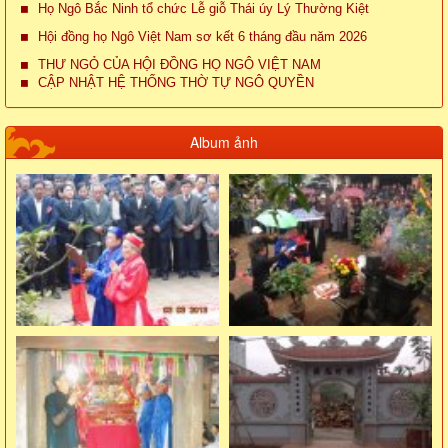
Họ Ngô Bắc Ninh tổ chức Lễ giỗ Thái úy Lý Thường Kiệt
Hội đồng họ Ngô Việt Nam sơ kết 6 tháng đầu năm 2026
THƯ NGỎ CỦA HỘI ĐỒNG HỌ NGÔ VIỆT NAM
CẬP NHẬT HỆ THỐNG THỜ TỰ NGÔ QUYỀN
Album ảnh