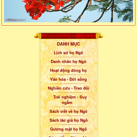
DANH MỤC
Lịch sử họ Ngô
Danh nhân họ Ngô
Hoạt động dòng họ
Văn hóa - Đời sống
Nghiên cứu - Trao đổi
Trải nghiệm - Suy
ngẫm
Sách viết về họ Ngô
Sách tác giả họ Ngô
Gương mặt họ Ngô