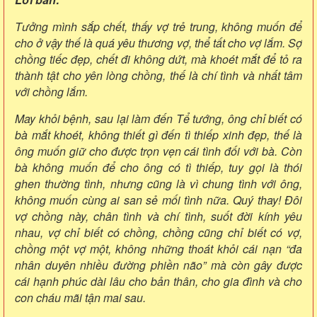
Tưởng mình sắp chết, thấy vợ trẻ trung, không muốn để
cho ở vậy thế là quá yêu thương vợ, thể tất cho vợ lắm. Sợ
chồng tiếc đẹp, chết đi không dứt, mà khoét mắt để tỏ ra
thành tật cho yên lòng chồng, thế là chí tình và nhất tâm
với chồng lắm.
May khỏi bệnh, sau lại làm đến Tể tướng, ông chỉ biết có
bà mắt khoét, không thiết gì đến tì thiếp xinh đẹp, thế là
ông muốn giữ cho được trọn vẹn cái tình đối với bà. Còn
bà không muốn để cho ông có tì thiếp, tuy gọi là thói
ghen thường tình, nhưng cũng là vì chung tình với ông,
không muốn cùng ai san sẻ mối tình nữa. Quý thay! Đôi
vợ chồng này, chân tình và chí tình, suốt đời kính yêu
nhau, vợ chỉ biết có chồng, chồng cũng chỉ biết có vợ,
chồng một vợ một, không những thoát khỏi cái nạn “đa
nhân duyên nhiều đường phiền não” mà còn gây được
cái hạnh phúc dài lâu cho bản thân, cho gia đình và cho
con cháu mãi tận mai sau.