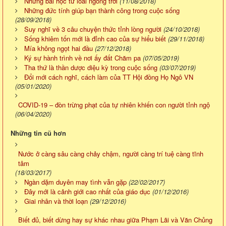
Những bài học từ loài ngỗng trời
(11/08/2018)
Những đức tính giúp bạn thành công trong cuộc sống
(28/09/2018)
Suy nghĩ về 3 câu chuyện thức tỉnh lòng người
(24/10/2018)
Sống khiêm tốn mới là đỉnh cao của sự hiểu biết
(29/11/2018)
Mía không ngọt hai đầu
(27/12/2018)
Ký sự hành trình về nơi ấy đất Chăm pa
(07/05/2019)
Tha thứ là thần dược diệu kỳ trong cuộc sống
(03/07/2019)
Đổi mới cách nghĩ, cách làm của TT Hội đồng Họ Ngô VN
(05/01/2020)
COVID-19 – đòn trừng phạt của tự nhiên khiến con người tỉnh ngộ
(06/04/2020)
Những tin cũ hơn
Nước ở càng sâu càng chảy chậm, người càng trí tuệ càng tĩnh
tâm
(18/03/2017)
Ngàn dặm duyên may tình vẫn gặp
(22/02/2017)
Đây mới là cảnh giới cao nhất của giáo dục
(01/12/2016)
Giai nhân và thời loạn
(29/12/2016)
Biết đủ, biết dừng hay sự khác nhau giữa Phạm Lãi và Văn Chủng