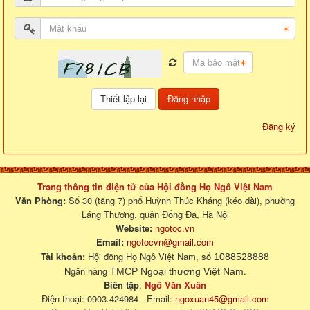
Đăng nhập
Đăng ký
Trang thông tin điện tử của Hội đồng Họ Ngô Việt Nam
Văn Phòng:
Số 30 (tầng 7) phố Huỳnh Thúc Kháng (kéo dài), phường
Láng Thượng, quận Đống Đa, Hà Nội
Website:
ngotoc.vn
Email:
ngotocvn@gmail.com
Tài khoản:
Hội đồng Họ Ngô Việt Nam, số
1088528888
Ngân hàng
.
TMCP Ngoại thương Việt Nam
Biên tập
:
Ngô Văn Xuân
Điện thoại: 0903.424984 - Email:
ngoxuan45@gmail.com