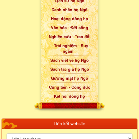
Lịch sử họ Ngô
Danh nhân họ Ngô
Hoạt động dòng họ
Văn hóa - Đời sống
Nghiên cứu - Trao đổi
Trải nghiệm - Suy
ngẫm
Sách viết về họ Ngô
Sách tác giả họ Ngô
Gương mặt họ Ngô
Cúng tiến - Công đức
Kết nối dòng họ
Liên kết website