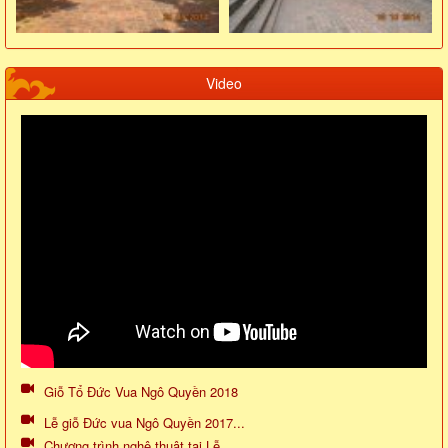
Video
Giỗ Tổ Đức Vua Ngô Quyền 2018
Lễ giỗ Đức vua Ngô Quyền 2017...
Chương trình nghệ thuật tại Lễ...