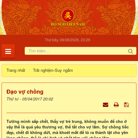
Thứ bảy, 08/08/2026, 23:29
Trang nhất
Trải nghiệm-Suy ngẫm
Đạo vợ chồng
Thứ tư - 05/04/2017 20:02
Tưởng mình sắp chết, thấy vợ trẻ trung, không muốn để cho ở
vậy thế là quá yêu thương vợ, thể tất cho vợ lắm. Sợ chồng tiếc
đẹp, chết đi không dứt, mà khoét mắt để tỏ ra thành tật cho yên
lòng chồng, thế là chí tình và nhất tâm với chồng lắm.