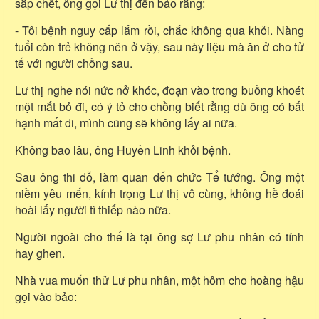
sắp chết, ông gọi Lư thị đến bảo rằng:
- Tôi bệnh nguy cấp lắm rồi, chắc không qua khỏi. Nàng
tuổi còn trẻ không nên ở vậy, sau này liệu mà ăn ở cho tử
tế với người chồng sau.
Lư thị nghe nói nức nở khóc, đoạn vào trong buồng khoét
một mắt bỏ đi, có ý tỏ cho chồng biết rằng dù ông có bất
hạnh mất đi, mình cũng sẽ không lấy ai nữa.
Không bao lâu, ông Huyền Linh khỏi bệnh.
Sau ông thi đỗ, làm quan đến chức Tể tướng. Ông một
niềm yêu mến, kính trọng Lư thị vô cùng, không hề đoái
hoài lấy người tì thiếp nào nữa.
Người ngoài cho thế là tại ông sợ Lư phu nhân có tính
hay ghen.
Nhà vua muốn thử Lư phu nhân, một hôm cho hoàng hậu
gọi vào bảo: