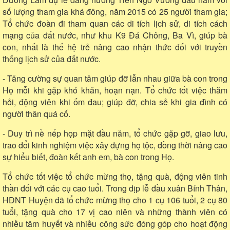
số lượng tham gia khá đông, năm 2015 có 25 người tham gia;
Tổ chức đoàn đi tham quan các di tích lịch sử, di tích cách
mạng của đất nước, như khu K9 Đá Chông, Ba Vì, giúp bà
con, nhất là thế hệ trẻ nâng cao nhận thức đối với truyền
thống lịch sử của đất nước.
- Tăng cường sự quan tâm giúp đỡ lẫn nhau giữa bà con trong
Họ mỗi khi gặp khó khăn, hoạn nạn. Tổ chức tốt việc thăm
hỏi, động viên khi ốm đau; giúp đỡ, chia sẻ khi gia đình có
người thân quá cố.
- Duy trì nề nếp họp mặt đầu năm, tổ chức gặp gỡ, giao lưu,
trao đổi kinh nghiệm việc xây dựng họ tộc, đồng thời nâng cao
sự hiểu biết, đoàn kết anh em, bà con trong Họ.
Tổ chức tốt việc tổ chức mừng thọ, tặng quà, động viên tinh
thần đối với các cụ cao tuổi. Trong dịp lễ đầu xuân Bính Thân,
HĐNT Huyện đã tổ chức mừng thọ cho 1 cụ 106 tuổi, 2 cụ 80
tuổi, tặng quà cho 17 vị cao niên và những thành viên có
nhiều tâm huyết và nhiều công sức đóng góp cho hoạt động