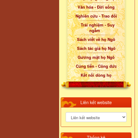
Văn hóa - Đời sống
Nghiên cứu - Trao đổi
Trải nghiệm - Suy
ngẫm
Sách viết về họ Ngô
Sách tác giả họ Ngô
Gương mặt họ Ngô
Cúng tiến - Công đức
Kết nối dòng họ
Liên kết website
Thống kê