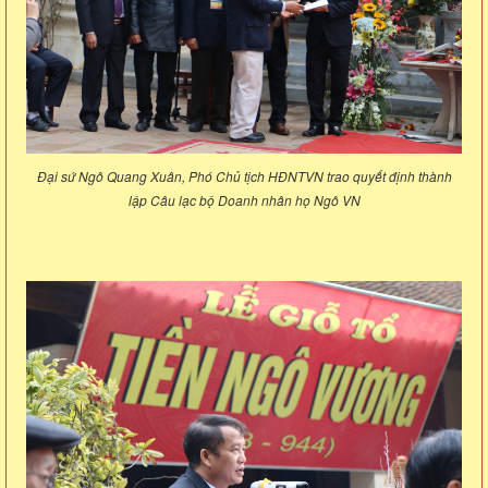
Đại sứ Ngô Quang Xuân, Phó Chủ tịch HĐNTVN trao quyết định thành
lập Câu lạc bộ Doanh nhân họ Ngô VN