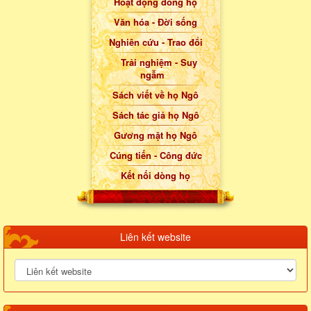
Hoạt động dòng họ
Văn hóa - Đời sống
Nghiên cứu - Trao đổi
Trải nghiệm - Suy
ngẫm
Sách viết về họ Ngô
Sách tác giả họ Ngô
Gương mặt họ Ngô
Cúng tiến - Công đức
Kết nối dòng họ
Liên kết website