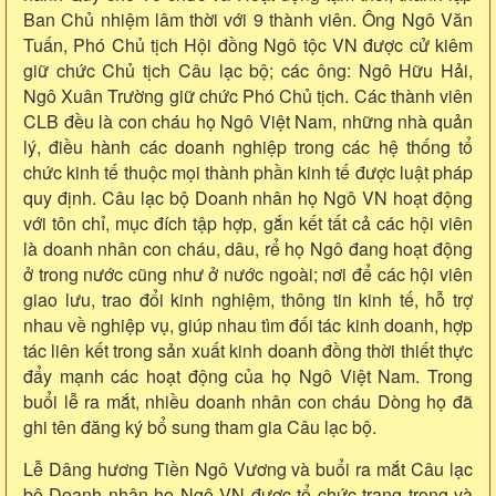
Ban Chủ nhiệm lâm thời với 9 thành viên. Ông Ngô Văn
Tuấn, Phó Chủ tịch Hội đồng Ngô tộc VN được cử kiêm
giữ chức Chủ tịch Câu lạc bộ; các ông: Ngô Hữu Hải,
Ngô Xuân Trường giữ chức Phó Chủ tịch. Các thành viên
CLB đều là con cháu họ Ngô Việt Nam, những nhà quản
lý, điều hành các doanh nghiệp trong các hệ thống tổ
chức kinh tế thuộc mọi thành phần kinh tế được luật pháp
quy định. Câu lạc bộ Doanh nhân họ Ngô VN hoạt động
với tôn chỉ, mục đích tập hợp, gắn kết tất cả các hội viên
là doanh nhân con cháu, dâu, rể họ Ngô đang hoạt động
ở trong nước cũng như ở nước ngoài; nơi để các hội viên
giao lưu, trao đổi kinh nghiệm, thông tin kinh tế, hỗ trợ
nhau về nghiệp vụ, giúp nhau tìm đối tác kinh doanh, hợp
tác liên kết trong sản xuất kinh doanh đồng thời thiết thực
đẩy mạnh các hoạt động của họ Ngô Việt Nam. Trong
buổi lễ ra mắt, nhiều doanh nhân con cháu Dòng họ đã
ghi tên đăng ký bổ sung tham gia Câu lạc bộ.
Lễ Dâng hương Tiền Ngô Vương và buổi ra mắt Câu lạc
bộ Doanh nhân họ Ngô VN được tổ chức trang trọng và