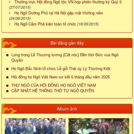
Thường trực Hội đồng Ngô tộc VN họp phiên thường kỳ Quý 3
(27/07/2015)
Họ Ngô Dưỡng Phú tại Hà Nội gặp mặt thường niên
(24/06/2015)
Họ Ngô Cẩm Phả kiện toàn tổ chức
(16/05/2015)
Bài đăng gần đây
Long trọng Lễ Thượng lương (Cất nóc) Đền thờ Đức vua Ngô
Quyền
Họ Ngô Bắc Ninh tổ chức Lễ giỗ Thái úy Lý Thường Kiệt
Hội đồng họ Ngô Việt Nam sơ kết 6 tháng đầu năm 2026
THƯ NGỎ CỦA HỘI ĐỒNG HỌ NGÔ VIỆT NAM
CẬP NHẬT HỆ THỐNG THỜ TỰ NGÔ QUYỀN
Album ảnh