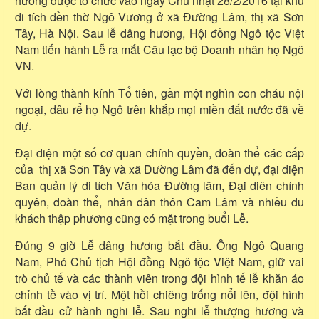
hương được tổ chức vào ngày Chủ nhật 28/2/2016 tại khu
di tích đền thờ Ngô Vương ở xã Đường Lâm, thị xã Sơn
Tây, Hà Nội. Sau lễ dâng hương, Hội đồng Ngô tộc Việt
Nam tiến hành Lễ ra mắt Câu lạc bộ Doanh nhân họ Ngô
VN.
Với lòng thành kính Tổ tiên, gần một nghìn con cháu nội
ngoại, dâu rể họ Ngô trên khắp mọi miền đất nước đã về
dự.
Đại diện một số cơ quan chính quyền
, đoàn thể các cấp
của thị xã Sơn Tây và xã Đường Lâm đã đến dự, đại diện
Ban quản lý di tích Văn hóa Đường lâm, Đại diên chính
quyên, đoàn thể, nhân dân thôn Cam Lâm và nhiều du
khách thập phương cũng có mặt trong buổi Lễ.
Đúng 9 giờ Lễ dâng hương bắt đầu. Ông Ngô Quang
Nam, Phó Chủ tịch Hội đồng Ngô tộc Việt Nam, giữ vai
trò chủ tế và các thành viên trong đội hình tế lễ khăn áo
chỉnh tề vào vị trí. Một hồi chiêng trống nổi lên, đội hình
bắt đầu cử hành nghi lễ. Sau nghi lễ thượng hương và