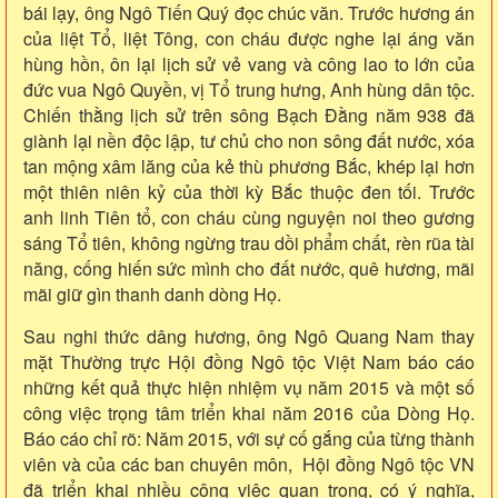
bái lạy, ông Ngô Tiến Quý đọc chúc văn. Trước hương án
của liệt Tổ, liệt Tông, con cháu được nghe lại áng văn
hùng hồn, ôn lại lịch sử vẻ vang và công lao to lớn của
đức vua Ngô Quyền, vị Tổ trung hưng, Anh hùng dân tộc.
Chiến thằng lịch sử trên sông Bạch Đằng năm 938 đã
giành lại nền độc lập, tư chủ cho non sông đất nước, xóa
tan mộng xâm lăng của kẻ thù phương Bắc, khép lại hơn
một thiên niên kỷ của thời kỳ Bắc thuộc đen tối. Trước
anh linh Tiên tổ, con cháu cùng nguyện noi theo gương
sáng Tổ tiên, không ngừng trau dồi phẩm chất, rèn rũa tài
năng, cống hiến sức mình cho đất nước, quê hương, mãi
mãi giữ gìn thanh danh dòng Họ.
Sau nghi thức dâng hương, ông Ngô Quang Nam thay
mặt Thường trực Hội đồng Ngô tộc Việt Nam báo cáo
những kết quả thực hiện nhiệm vụ năm 2015 và một số
công việc trọng tâm triển khai năm 2016 của Dòng Họ.
Báo cáo chỉ rõ: Năm 2015, với sự cố gắng của từng thành
viên và của các ban chuyên môn, Hội đồng Ngô tộc VN
đã triển khai nhiều công việc quan trọng, có ý nghĩa,