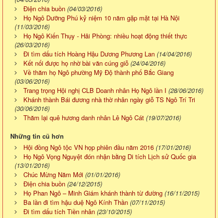
Điện chia buồn
(04/03/2016)
Họ Ngô Dưỡng Phú kỷ niệm 10 năm gặp mặt tại Hà Nội
(11/03/2016)
Họ Ngô Kiến Thụy - Hải Phòng: nhiều hoạt động thiết thực
(26/03/2016)
Đi tìm dấu tích Hoàng Hậu Dương Phương Lan
(14/04/2016)
Kết nối được họ nhờ bài văn cúng giỗ
(24/04/2016)
Về thăm họ Ngô phường Mỹ Độ thành phố Bắc Giang
(03/06/2016)
Trang trọng Hội nghị CLB Doanh nhân Họ Ngô lần I
(28/06/2016)
Khánh thành Bái đương nhà thờ nhân ngày giỗ TS Ngô Trí Tri
(30/06/2016)
Thăm lại quê hương danh nhân Lê Ngô Cát
(19/07/2016)
Những tin cũ hơn
Hội đồng Ngô tộc VN họp phiên đầu năm 2016
(17/01/2016)
Họ Ngô Vọng Nguyệt đón nhận bằng Di tích Lịch sử Quốc gia
(13/01/2016)
Chúc Mừng Năm Mới
(01/01/2016)
Điện chia buồn
(24/12/2015)
Họ Phan Ngô – Minh Giám khánh thành từ đường
(16/11/2015)
Ba lần đi tìm hậu duệ Ngô Kính Thần
(07/11/2015)
Đi tìm dấu tích Tiền nhân
(23/10/2015)