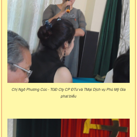
Chị Ngô Phương Cúc - TGĐ Cty CP ĐTư và TMại Dịch vụ Phú Mỹ Gia
phat biểu