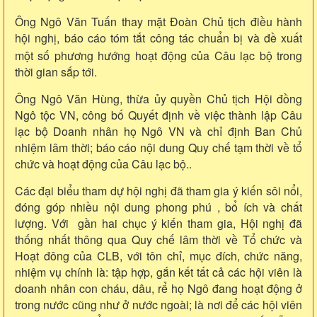
Ông Ngô Văn Tuấn thay mặt Đoàn Chủ tịch điều hành
hội nghị, báo cáo tóm tắt công tác chuẩn bị và đề xuất
một số phương hướng hoạt động
của Câu lạc bộ
trong
thời gian sắp tới.
Ông Ngô Văn Hùng, thừa ủy quyền Chủ tịch Hội đồng
Ngô tộc VN, công bố Quyết định về việc thành lập Câu
lạc bộ Doanh nhân họ Ngô VN và chỉ định Ban Chủ
nhiệm lâm thời; báo cáo nội dung Quy chế tạm thời về tổ
chức và hoạt động của Câu lạc bộ..
Các đại biểu tham dự hội nghị đã tham gia ý kiến sôi nổi,
đóng góp nhiều nội dung phong phú , bổ ích và chất
lượng. Với gần hai chục ý kiến tham gia, Hội nghị đã
thống nhất thông qua Quy chế lâm thời về Tổ chức và
Hoạt đông của CLB, với tôn chỉ, mục đích, chức năng,
nhiệm vụ chính là: tập hợp, gắn kết tất cả các hội viên là
doanh nhân con cháu, dâu, rể họ Ngô đang hoạt động ở
trong nước cũng như ở nước ngoài; là nơi để các hội viên