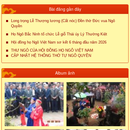
Bài đăng gần đây
Long trọng Lễ Thượng lương (Cất nóc) Đền thờ Đức vua Ngô
Quyền
Họ Ngô Bắc Ninh tổ chức Lễ giỗ Thái úy Lý Thường Kiệt
Hội đồng họ Ngô Việt Nam sơ kết 6 tháng đầu năm 2026
THƯ NGỎ CỦA HỘI ĐỒNG HỌ NGÔ VIỆT NAM
CẬP NHẬT HỆ THỐNG THỜ TỰ NGÔ QUYỀN
Album ảnh