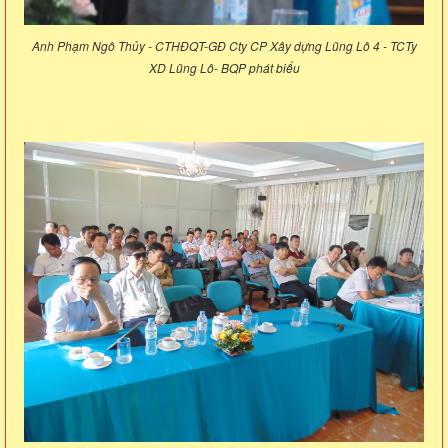
Anh Phạm Ngô Thủy - CTHĐQT-GĐ Cty CP Xây dựng Lũng Lô 4 - TCTy
XD Lũng Lô- BQP phát biểu