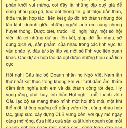
phấn khởi vui mừng, coi đây là những dịp quý giá để
cùng nhau gặp gỡ, trao đổi thông tin, giới thiệu bản thân,
thỏa thuận hợp tác , liên kết giúp đỡ, trở thành những đối
tác kinh doanh giữa những người anh em cùng chung
huyết thống. Được biết, trước Hội nghị này, một số hội
viên đã có những dự án liên kết, giúp đỡ lẫn nhau, sử
dung dịch vụ, sản phẩm của nhau trong các lĩnh vực: tư
vấn pháp lý, đầu tư xây lắp và một số lĩnh vực liên quan
khác. Các dự án hợp tác đã đạt được những hiệu quả tích
cực.
Hội nghị Câu lạc bộ Doanh nhân họ Ngô Việt Nam lần
thứ nhất kêt thúc trong không khí vui tươi đầm ấm, thấm
đẫm tình nghĩa anh em và đã thành công tốt đẹp. Hy
vọng rằng, phát huy tinh thần Hội nghị , mỗi thành viên
Câu lạc bộ sẽ mang theo mình một hơi thở mới, một khí
thế mới, không ngừng cố gắng vươn lên, cùng nhau hợp
tác, giúp sức, xây dựng CLB vững bền, với quy mô ngày
càng mở rộng, đưa hiệu quả sản xuất kinh doanh của mỗi
doanh nghiệp ngày một nâng cao, cùng toàn dân xây