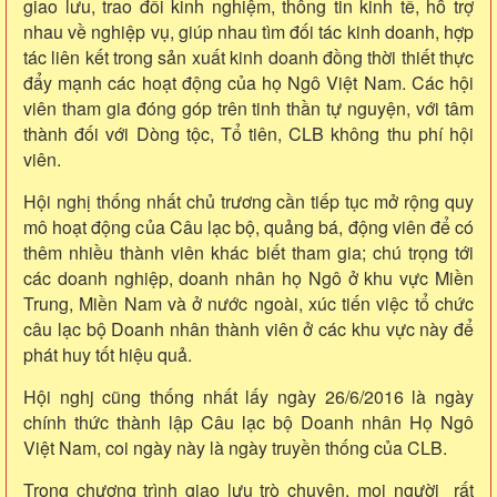
giao lưu, trao đổi kinh nghiệm, thông tin kinh tế, hỗ trợ
nhau về nghiệp vụ, giúp nhau tìm đối tác kinh doanh, hợp
tác liên kết trong sản xuất kinh doanh đồng thời thiết thực
đẩy mạnh các hoạt động của họ Ngô Việt Nam. Các hội
viên tham gia đóng góp trên tinh thần tự nguyện, với tâm
thành đối với Dòng tộc, Tổ tiên, CLB không thu phí hội
viên.
Hội nghị thống nhất chủ trương cần tiếp tục mở rộng quy
mô hoạt động của Câu lạc bộ, quảng bá, động viên để có
thêm nhiều thành viên khác biết tham gia; chú trọng tới
các doanh nghiệp, doanh nhân họ Ngô ở khu vực Miền
Trung, Miền Nam và ở nước ngoài, xúc tiến việc tổ chức
câu lạc bộ Doanh nhân thành viên ở các khu vực này để
phát huy tốt hiệu quả.
Hội nghj cũng thống nhất lấy ngày 26/6/2016 là ngày
chính thức thành lập Câu lạc bộ Doanh nhân Họ Ngô
Việt Nam, coi ngày này là ngày truyền thống của CLB.
Trong chương trình giao lưu trò chuyện, mọi người rất