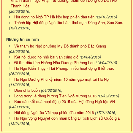
Khánh thành Ngô Phạm từ đường, thăm đền Đồng Cổ Đan Nê
Thanh Hóa
(26/09/2016)
Hội đồng họ Ngô TP Hà Nội họp phiên đầu tiên
(29/10/2016)
Thành lập Hội đồng Ngô tộc Lâm thời cụm Đông Anh, Sóc Sơn.
(12/12/2016)
Những tin cũ hơn
Về thăm họ Ngô phường Mỹ Độ thành phố Bắc Giang
(03/06/2016)
Kết nối được họ nhờ bài văn cúng giỗ
(24/04/2016)
Đi tìm dấu tích Hoàng Hậu Dương Phương Lan
(14/04/2016)
Họ Ngô Kiến Thụy - Hải Phòng: nhiều hoạt động thiết thực
(26/03/2016)
Họ Ngô Dưỡng Phú kỷ niệm 10 năm gặp mặt tại Hà Nội
(11/03/2016)
Điện chia buồn
(04/03/2016)
Long trọng lễ dâng hương Tiền Ngô Vương 2016
(29/02/2016)
Báo cáo kết quả hoạt động 2015 của Hội đồng Ngô tộc VN
(04/03/2016)
Hội đồng Ngô tộc VN họp phiên đầu năm 2016
(17/01/2016)
Họ Ngô Vọng Nguyệt đón nhận bằng Di tích Lịch sử Quốc gia
(13/01/2016)