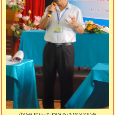
Ông Ngô Đức Uy - Chủ tịch HĐNT Hải Phòng phat biểu