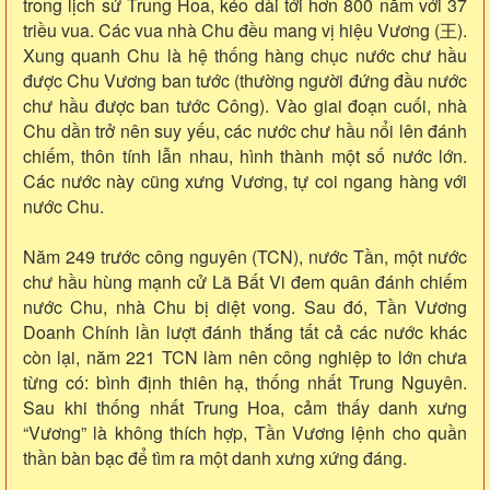
trong lịch sử Trung Hoa, kéo dài tới hơn 800 năm với 37
triều vua. Các vua nhà Chu đều mang vị hiệu Vương (王).
Xung quanh Chu là hệ thống hàng chục nước chư hầu
được Chu Vương ban tước (thường người đứng đầu nước
chư hầu được ban tước Công). Vào giai đoạn cuối, nhà
Chu dần trở nên suy yếu, các nước chư hầu nổi lên đánh
chiếm, thôn tính lẫn nhau, hình thành một số nước lớn.
Các nước này cũng xưng Vương, tự coi ngang hàng với
nước Chu.
Năm 249 trước công nguyên (TCN), nước Tần, một nước
chư hầu hùng mạnh cử Lã Bất Vi đem quân đánh chiếm
nước Chu, nhà Chu bị diệt vong. Sau đó, Tần Vương
Doanh Chính lần lượt đánh thắng tất cả các nước khác
còn lại, năm 221 TCN làm nên công nghiệp to lớn chưa
từng có: bình định thiên hạ, thống nhất Trung Nguyên.
Sau khi thống nhất Trung Hoa, cảm thấy danh xưng
“Vương” là không thích hợp, Tần Vương lệnh cho quần
thần bàn bạc để tìm ra một danh xưng xứng đáng.