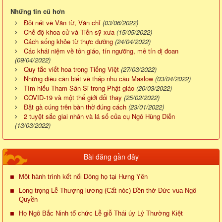
Những tin cũ hơn
Đôi nét về Văn từ, Văn chỉ
(03/06/2022)
Chế độ khoa cử và Tiến sỹ xưa
(15/05/2022)
Cách sống khỏe từ thực dưỡng
(24/04/2022)
Các khái niệm về tôn giáo, tín ngưỡng, mê tín dị đoan
(09/04/2022)
Quy tắc viết hoa trong Tiếng Việt
(27/03/2022)
Những điều cần biết về tháp nhu cầu Maslow
(03/04/2022)
Tìm hiểu Tham Sân Si trong Phật giáo
(20/03/2022)
COVID-19 và một thế giới đổi thay
(25/02/2022)
Đặt gà cúng trên bàn thờ đúng cách
(23/01/2022)
2 tuyệt sắc giai nhân và lá số của cụ Ngô Hùng Diễn
(13/03/2022)
Bài đăng gần đây
Một hành trình kết nối Dòng họ tại Hưng Yên
Long trọng Lễ Thượng lương (Cất nóc) Đền thờ Đức vua Ngô
Quyền
Họ Ngô Bắc Ninh tổ chức Lễ giỗ Thái úy Lý Thường Kiệt