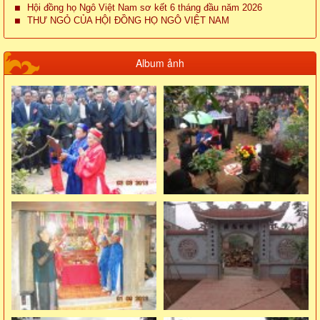
Hội đồng họ Ngô Việt Nam sơ kết 6 tháng đầu năm 2026
THƯ NGỎ CỦA HỘI ĐỒNG HỌ NGÔ VIỆT NAM
Album ảnh