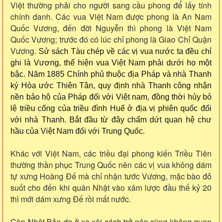
Việt thường phải cho người sang cầu phong để lấy tính
chính danh. Các vua Việt Nam được phong là An Nam
Quốc Vương, đến đời Nguyễn thì phong là Việt Nam
Quốc Vương; trước đó có lúc chỉ phong là Giao Chỉ Quận
Vương.
Sử sách Tàu chép về các vị vua nước ta đều chỉ
ghi là Vương, thể hiện vua Việt Nam phải dưới họ một
bậc. Năm 1885 Chính phủ thuộc địa Pháp và nhà Thanh
ký Hòa ước Thiên Tân, quy định nhà Thanh công nhận
nền bảo hộ của Pháp đối với Việt nam, đồng thời hủy bỏ
lệ triều cống của triều đình Huế ở địa vị phiên quốc đối
với nhà Thanh. Bắt đầu từ đây chấm dứt quan hệ chư
hầu của Việt Nam đối với Trung Quốc.
Khác với Việt Nam, các triều đại phong kiến Triều Tiên
thường thần phục Trung Quốc nên các vị vua không dám
tự xưng Hoàng Đế mà chỉ nhận tước Vương, mặc bào đỏ
suốt cho đến khi quân Nhật vào xâm lược đầu thế kỷ 20
thì mới dám xưng Đế rồi mất nước.
Còn Nhật Bản do ở xa xôi cách trở nên cũng không quan