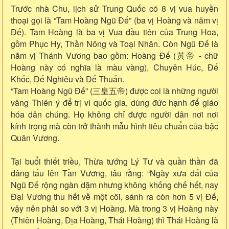
Trước nhà Chu, lịch sử Trung Quốc có 8 vị vua huyền
thoại gọi là “Tam Hoàng Ngũ Đế” (ba vị Hoàng và năm vị
Đế). Tam Hoàng là ba vị Vua đầu tiên của Trung Hoa,
gồm Phục Hy, Thần Nông và Toại Nhân. Còn Ngũ Đế là
năm vị Thánh Vương bao gồm: Hoàng Đế (黃帝 - chữ
Hoàng này có nghĩa là màu vàng), Chuyên Húc, Đế
Khốc, Đế Nghiêu và Đế Thuấn.
“Tam Hoàng Ngũ Đế” (三皇五帝) được coi là những người
vâng Thiên ý để trị vì quốc gia, dùng đức hạnh để giáo
hóa dân chúng. Họ không chỉ được người dân nơi nơi
kính trọng mà còn trở thành mẫu hình tiêu chuẩn của bậc
Quân Vương.
Tại buổi thiết triều, Thừa tướng Lý Tư và quần thần đã
dâng tấu lên Tần Vương, tâu rằng: “Ngày xưa đất của
Ngũ Đế rộng ngàn dặm nhưng không khống chế hết, nay
Đại Vương thu hết về một cõi, sánh ra còn hơn 5 vị Đế,
vậy nên phải so với 3 vị Hoàng. Mà trong 3 vị Hoàng này
(Thiên Hoàng, Địa Hoàng, Thái Hoàng) thì Thái Hoàng là