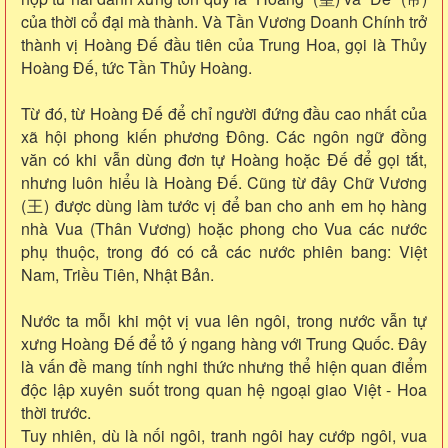
của thời cổ đại mà thành. Và Tần Vương Doanh Chính trở
thành vị Hoàng Đế đầu tiên của Trung Hoa, gọi là Thủy
Hoàng Đế, tức Tần Thủy Hoàng.
Từ đó, từ Hoàng Đế để chỉ người đứng đầu cao nhất của
xã hội phong kiến phương Đông. Các ngôn ngữ đồng
văn có khi vẫn dùng đơn tự Hoàng hoặc Đế để gọi tắt,
nhưng luôn hiểu là Hoàng Đế. Cũng từ đây Chữ Vương
(王) được dùng làm tước vị để ban cho anh em họ hàng
nhà Vua (Thân Vương) hoặc phong cho Vua các nước
phụ thuộc, trong đó có cả các nước phiên bang: Việt
Nam, Triều Tiên, Nhật Bản.
Nước ta mỗi khi một vị vua lên ngôi, trong nước vẫn tự
xưng Hoàng Đế để tỏ ý ngang hàng với Trung Quốc. Đây
là vấn đề mang tính nghi thức nhưng thể hiện quan điểm
độc lập xuyên suốt trong quan hệ ngoại giao Việt - Hoa
thời trước.
Tuy nhiên, dù là nối ngôi, tranh ngôi hay cướp ngôi, vua