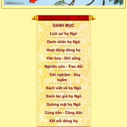
DANH MỤC
Lịch sử họ Ngô
Danh nhân họ Ngô
Hoạt động dòng họ
Văn hóa - Đời sống
Nghiên cứu - Trao đổi
Trải nghiệm - Suy
ngẫm
Sách viết về họ Ngô
Sách tác giả họ Ngô
Gương mặt họ Ngô
Cúng tiến - Công đức
Kết nối dòng họ