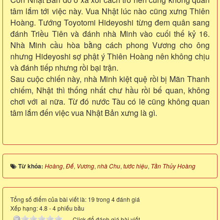
tâm lắm tới việc này. Vua Nhật lúc nào cũng xưng Thiên
Hoàng. Tướng Toyotomi Hideyoshi từng đem quân sang
đánh Triều Tiên và đánh nhà Minh vào cuối thế kỷ 16.
Nhà Minh cầu hòa bằng cách phong Vương cho ông
nhưng Hideyoshi sợ phật ý Thiên Hoàng nên không chịu
và đánh tiếp nhưng rồi bại trận.
Sau cuộc chiến này, nhà Minh kiệt quệ rồi bị Mãn Thanh
chiếm, Nhật thì thống nhất chư hầu rồi bế quan, không
chơi với ai nữa. Từ đó nước Tàu có lẽ cũng không quan
tâm lắm đến việc vua Nhật Bản xưng là gì.
Từ khóa:
Hoàng
,
Đế
,
Vương
,
nhà Chu
,
tước hiệu
,
Tần Thủy Hoàng
Tổng số điểm của bài viết là: 19 trong 4 đánh giá
Xếp hạng:
4.8
-
4
phiếu bầu
Click để đánh giá bài viết