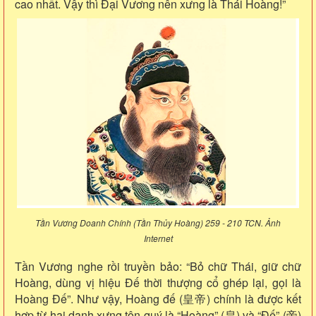
cao nhất. Vậy thì Đại Vương nên xưng là Thái Hoàng!”
Tần Vương Doanh Chính (Tần Thủy Hoàng) 259 - 210 TCN. Ảnh
Internet
Tần Vương nghe rồi truyền bảo: “Bỏ chữ Thái, giữ chữ
Hoàng, dùng vị hiệu Đế thời thượng cổ ghép lại, gọi là
Hoàng Đế”. Như vậy, Hoàng đế (皇帝) chính là được kết
hợp từ hai danh xưng tôn quý là “Hoàng” (皇) và “Đế” (帝)