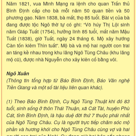
Năm 1821, vua Minh Mạng ra lệnh cho quan Trấn thủ
Bình Định cấp cho bà mỗi năm 50 quan tiền và 50
phương gạo. Năm 1838, bà mất, thọ 85 tuổi. Bài vị của bà
đang được tộc Ngô thờ tự có ghi: “Võ húy Thị Lội sinh
năm Giáp Tuất (1754), hưởng linh 85 tuổi, mất năm Mậu
Tuất (1838), giờ Tuất, ngày 24 tháng 6. Mộ xây hướng
Càn tốn kiêm Thìn tuất”. Mộ bà và mộ hai người con trai
an táng kề nhau trong khu lăng Ngô Tùng Châu (khu lăng
mộ cũ), được nhà Nguyễn cho xây kiên cố bằng vôi.
Ngô Xuân
(Thông tin tổng hợp từ Báo Bình Định, Báo Văn nghệ
Tiền Giang và một số tài liệu liên quan khác).
(1) Theo Báo Bình Định, Cụ Ngô Tùng Thuật khi đó 83
tuổi, sinh sống ở thôn Thái Thuận, xã Cát Tài, huyện Phù
Cát, tỉnh Bình Định, là hậu duệ đời thứ 7 thuộc phái nhất
của Ngô Tùng Châu. Cụ là người trực tiếp chăm sóc mộ
phần và hương khói cho Ngô Tùng Châu cùng vợ và hai