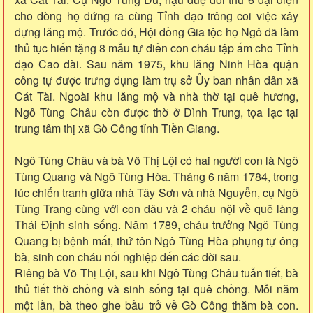
cho dòng họ đứng ra cùng Tỉnh đạo trông coi việc xây
dựng lăng mộ. Trước đó, Hội đồng Gia tộc họ Ngô đã làm
thủ tục hiến tặng 8 mẫu tự điền con cháu tập ấm cho Tỉnh
đạo Cao đài. Sau năm 1975, khu lăng Ninh Hòa quận
công tự được trưng dụng làm trụ sở Ủy ban nhân dân xã
Cát Tài. Ngoài khu lăng mộ và nhà thờ tại quê hương,
Ngô Tùng Châu còn được thờ ở Đình Trung, tọa lạc tại
trung tâm thị xã Gò Công tỉnh Tiền Giang.
Ngô Tùng Châu và bà Võ Thị Lội có hai người con là Ngô
Tùng Quang và Ngô Tùng Hòa. Tháng 6 năm 1784, trong
lúc chiến tranh giữa nhà Tây Sơn và nhà Nguyễn, cụ Ngô
Tùng Trang cùng với con dâu và 2 cháu nội về quê làng
Thái Định sinh sống. Năm 1789, cháu trưởng Ngô Tùng
Quang bị bệnh mất, thứ tôn Ngô Tùng Hòa phụng tự ông
bà, sinh con cháu nối nghiệp đến các đời sau.
Riêng bà Võ Thị Lội, sau khi Ngô Tùng Châu tuẫn tiết, bà
thủ tiết thờ chồng và sinh sống tại quê chồng. Mỗi năm
một lần, bà theo ghe bầu trở về Gò Công thăm bà con.