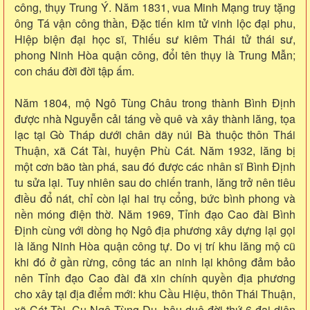
công, thụy Trung Ý. Năm 1831, vua Minh Mạng truy tặng
ông Tá vận công thần, Đặc tiến kim tử vinh lộc đại phu,
Hiệp biện đại học sĩ, Thiếu sư kiêm Thái tử thái sư,
phong Ninh Hòa quận công, đổi tên thụy là Trung Mẫn;
con cháu đời đời tập ấm.
Năm 1804, mộ Ngô Tùng Châu trong thành Bình Định
được nhà Nguyễn cải táng về quê và xây thành lăng, tọa
lạc tại Gò Tháp dưới chân dãy núi Bà thuộc thôn Thái
Thuận, xã Cát Tài, huyện Phù Cát. Năm 1932, lăng bị
một cơn bão tàn phá, sau đó được các nhân sĩ Bình Định
tu sửa lại. Tuy nhiên sau do chiến tranh, lăng trở nên tiêu
điều đổ nát, chỉ còn lại hai trụ cổng, bức bình phong và
nền móng điện thờ. Năm 1969, Tỉnh đạo Cao đài Bình
Định cùng với dòng họ Ngô địa phương xây dựng lại gọi
là lăng Ninh Hòa quận công tự. Do vị trí khu lăng mộ cũ
khi đó ở gần rừng, công tác an ninh lại không đảm bảo
nên Tỉnh đạo Cao đài đã xin chính quyền địa phương
cho xây tại địa điểm mới: khu Cầu Hiệu, thôn Thái Thuận,
xã Cát Tài. Cụ Ngô Tùng Du, hậu duệ đời thứ 6 đại diện