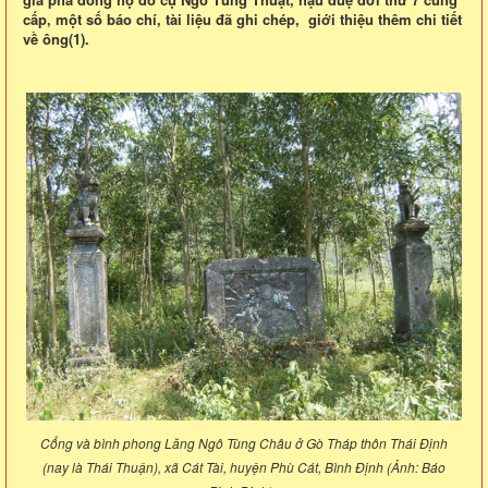
cấp, một số báo chí, tài liệu đã ghi chép, giới thiệu thêm chi tiết
về ông(1).
Cổng và bình phong Lăng Ngô Tùng Châu ở Gò Tháp thôn Thái Định
(nay là Thái Thuận), xã Cát Tài, huyện Phù Cát, Bình Định (Ảnh: Báo