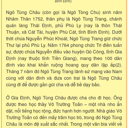
Bình Định).
Ngô Tùng Châu (còn gọi là Ngô Tòng Chu) sinh năm
Nhâm Thân 1752, thân phụ là Ngô Tùng Trang, chánh
quán làng Thái Định, phủ Phù Ly (nay là thôn Thái
Thuận, xã Cát Tài, huyện Phù Cát, tỉnh Bình Định). Dưới
thời chúa Nguyễn Phúc Khoát, Ngô Tùng Trang giữ chức
Thư lại phủ Phù Ly. Năm 1764 phong chức Tri điền tuấn
sự, được chúa Nguyễn điều vào huyện Gò Công, tỉnh Gia
Định (nay thuộc tỉnh Tiền Giang), mang theo 100 dân
đinh vào khai khẩn ruộng hoang quy dân lập ấp(2).
Tháng 7 năm đó Ngô Tùng Trang lãnh sứ mạng vào Nam
cùng với dân đinh và đưa con trai là Ngô Tùng Châu
cùng đi để được gần gũi cha và dễ bề dạy bảo.
Ở Gia Định, Ngô Tùng Châu được cha cho đi học. Ông
được theo học thầy Võ Trường Toản – một nhà nho ẩn
dật, nổi tiếng học rộng, đức hạnh hơn người. Nhà giáo Võ
Trường Toản có đến mấy trăm học trò, trong đó Ngô Tùng
Châu là môn đệ xuất sắc nhất. Trong một văn bia viết về