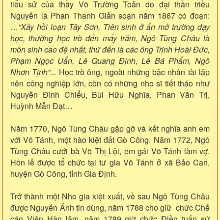
tiểu sử của thầy Võ Trường Toản do đại thần triều
Nguyễn là Phan Thanh Giản soạn năm 1867 có đoạn:
…
“Xảy hồi loạn Tây Sơn, Tiên sinh ở ẩn mở trường dạy
học, thường học trò đến mấy trăm, Ngô Tùng Châu là
môn sinh cao đệ nhất, thứ đến là các ông Trịnh Hoài Đức,
Phạm Ngọc Uẩn, Lê Quang Định, Lê Bá Phẩm, Ngô
Nhơn Tịnh”
... Học trò ông, ngoài những bậc nhân tài lập
nên công nghiệp lớn, còn có những nho sĩ tiết tháo như
Nguyễn Đình Chiểu, Bùi Hữu Nghĩa, Phan Văn Trị,
Huỳnh Mẫn Đạt…
Năm 1770, Ngô Tùng Châu gặp gỡ và kết nghĩa anh em
với Võ Tánh, một hào kiệt đất Gò Công. Năm 1772, Ngô
Tùng Châu cưới bà Võ Thị Lội, em gái Võ Tánh làm vợ.
Hôn lễ được tổ chức tại tư gia Võ Tánh ở xã Bảo Can,
huyện Gò Công, tỉnh Gia Định.
Trở thành một Nho gia kiệt xuất, về sau Ngô Tùng Châu
được Nguyễn Ánh tin dùng, năm 1788 cho giữ chức Chế
cáo Viện Hàn lâm, năm 1789 giữ chức Điền tuấn sứ