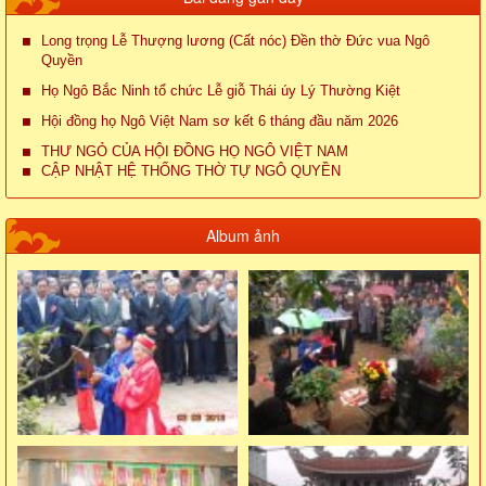
Long trọng Lễ Thượng lương (Cất nóc) Đền thờ Đức vua Ngô
Quyền
Họ Ngô Bắc Ninh tổ chức Lễ giỗ Thái úy Lý Thường Kiệt
Hội đồng họ Ngô Việt Nam sơ kết 6 tháng đầu năm 2026
THƯ NGỎ CỦA HỘI ĐỒNG HỌ NGÔ VIỆT NAM
CẬP NHẬT HỆ THỐNG THỜ TỰ NGÔ QUYỀN
Album ảnh