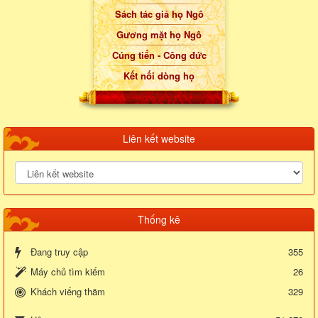
Sách tác giả họ Ngô
Gương mặt họ Ngô
Cúng tiến - Công đức
Kết nối dòng họ
Liên kết website
Thống kê
Đang truy cập
355
Máy chủ tìm kiếm
26
Khách viếng thăm
329