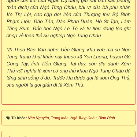
người con trai của Ngài. Cụ đang giữ hai bản sắc phong
(bản dịch) của Ngô Tùng Châu, bài vị của bà phu nhân
Võ Thị Lội, các cặp đối liễn của Thượng thư Bộ Binh
Phạm Liệu, Đào Tấn, Đào Phan Duân, Hồ Sĩ Tạo, Lâm
Tăng Sum, Đốc học Ngô Lê Tố và tư liệu dòng tộc ghi
chép về thân thế sự nghiệp Ngô Tùng Châu.
(2) Theo Báo Văn nghệ Tiền Giang, khu vực mà cụ Ngô
Tùng Trang khai khẩn nay thuộc xã Yên Luông, huyện Gò
Công Tây, tỉnh Tiền Giang. Tại đây, còn địa danh Xóm
Thủ với nghĩa là xóm có ông thủ khoa Ngô Tùng Châu đã
từng sinh sống ở đó. Trước kia được gọi là xóm Ông Thủ,
sau người ta gọi giản đi là Xóm Th
ủ.
Từ khóa:
Nhà Nguyễn
,
Trung thần
,
Ngô Tùng Châu
,
Bình Định