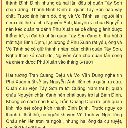
thành Bình Định nhưng cả hai lần đều bị quân Tây Sơn
chặn đứng. Thành Bình Định bị quân Tây Sơn bao vây
chặt. Trước tình hình đó, ông và Võ Tánh sai người lén
đem mật thư ra cho Nguyễn Ánh, khuyên vị chúa Nguyễn
nên kéo quân ra đánh Phú Xuân sẽ dễ dàng giành được
thắng lợi, vì đại bộ phận quân Tây Sơn đang bị thu hút ở
mặt trận Bình Định, lực lượng ở Phú Xuân rất yếu, ông và
Võ Tánh sẽ cố giữ thành nhằm cầm chân quân Tây Sơn.
Nghe theo kế sách đó, Nguyễn Ánh cho quân tấn công
và chiếm được Phú Xuân vào tháng 6/1801.
Hai tướng Trần Quang Diệu và Võ Văn Dũng nghe tin
Phú Xuân mất về tay Nguyễn Ánh, liền chia quân ra cứu.
Quân cứu viện Tây Sơn ra tới Quảng Nam thì bị quân
chúa Nguyễn chặn đánh nên phải quay trở lại Bình Định.
Không có cách nào khác, Trần Quang Diệu ra lệnh quân
lính ráo riết công kích thành Bình Định. Trước nguy cơ
thành bị thất thủ, có người khuyên Võ Tánh và Ngô Tùng
Châu nên lẻn trốn ra ngoài, nhưng hai ông đã cự tuyệt,
quyết ở lại với thành.