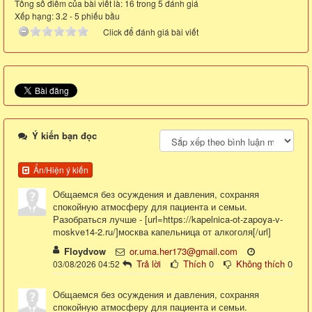
Tổng số điểm của bài viết là: 16 trong 5 đánh giá
Xếp hạng:
3.2
-
5
phiếu bầu
Click để đánh giá bài viết
Ý kiến bạn đọc
Ẩn/Hiện ý kiến
Общаемся без осуждения и давления, сохраняя
спокойную атмосферу для пациента и семьи.
Разобраться лучше - [url=https://kapelnica-ot-zapoya-v-
moskve14-2.ru/]москва капельница от алкоголя[/url]
Floydvow
or.uma.her173@gmail.com
Trả lời
Thích
0
Không thích
0
03/08/2026 04:52
Общаемся без осуждения и давления, сохраняя
спокойную атмосферу для пациента и семьи.