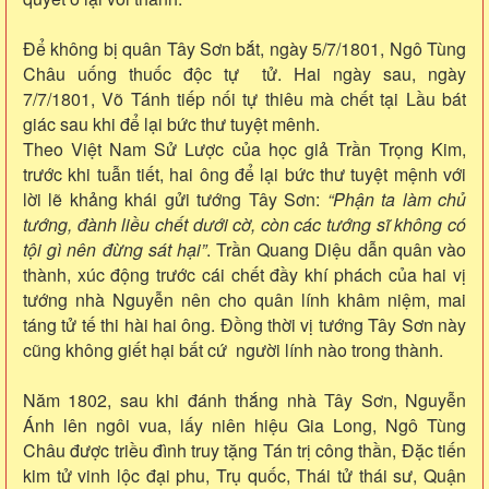
Để không bị quân Tây Sơn bắt, ngày 5/7/1801, Ngô Tùng
Châu uống thuốc độc tự tử. Hai ngày sau, ngày
7/7/1801, Võ Tánh tiếp nối tự thiêu mà chết tại Lầu bát
giác sau khi để lại bức thư tuyệt mênh.
Theo Việt Nam Sử Lược của học giả Trần Trọng Kim,
trước khi tuẫn tiết, hai ông để lại bức thư tuyệt mệnh với
lời lẽ khảng khái gửi tướng Tây Sơn:
“Phận ta làm chủ
tướng, đành liều chết dưới cờ, còn các tướng sĩ không có
tội gì nên đừng sát hại”
. Trần Quang Diệu dẫn quân vào
thành, xúc động trước cái chết đầy khí phách của hai vị
tướng nhà Nguyễn nên cho quân lính khâm niệm, mai
táng tử tế thi hài hai ông. Đồng thời vị tướng Tây Sơn này
cũng không giết hại bất cứ người lính nào trong thành.
Năm 1802, sau khi đánh thắng nhà Tây Sơn, Nguyễn
Ánh lên ngôi vua, lấy niên hiệu Gia Long, Ngô Tùng
Châu được triều đình truy tặng Tán trị công thần, Đặc tiến
kim tử vinh lộc đại phu, Trụ quốc, Thái tử thái sư, Quận