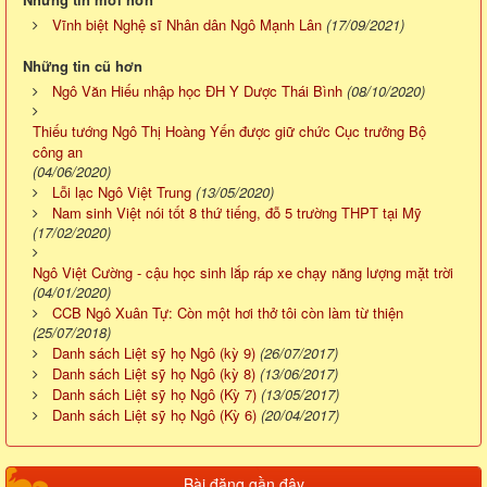
Vĩnh biệt Nghệ sĩ Nhân dân Ngô Mạnh Lân
(17/09/2021)
Những tin cũ hơn
Ngô Văn Hiếu nhập học ĐH Y Dược Thái Bình
(08/10/2020)
Thiếu tướng Ngô Thị Hoàng Yến được giữ chức Cục trưởng Bộ
công an
(04/06/2020)
Lỗi lạc Ngô Việt Trung
(13/05/2020)
Nam sinh Việt nói tốt 8 thứ tiếng, đỗ 5 trường THPT tại Mỹ
(17/02/2020)
Ngô Việt Cường - cậu học sinh lắp ráp xe chạy năng lượng mặt trời
(04/01/2020)
CCB Ngô Xuân Tự: Còn một hơi thở tôi còn làm từ thiện
(25/07/2018)
Danh sách Liệt sỹ họ Ngô (kỳ 9)
(26/07/2017)
Danh sách Liệt sỹ họ Ngô (kỳ 8)
(13/06/2017)
Danh sách Liệt sỹ họ Ngô (Kỳ 7)
(13/05/2017)
Danh sách Liệt sỹ họ Ngô (Kỳ 6)
(20/04/2017)
Bài đăng gần đây