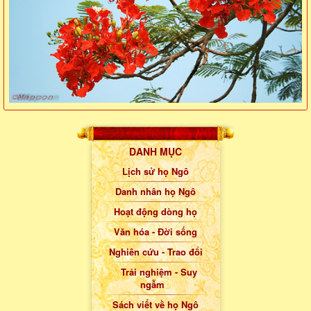
DANH MỤC
Lịch sử họ Ngô
Danh nhân họ Ngô
Hoạt động dòng họ
Văn hóa - Đời sống
Nghiên cứu - Trao đổi
Trải nghiệm - Suy
ngẫm
Sách viết về họ Ngô