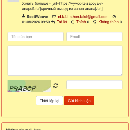
Узнать больше - [url=https://vyvod-iz-zapoya-v-
anape5.ru/]срочный вывод из запоя анапа[/url]
ScottWoove
ni.k.i.t.a.hen.taist@gmail.com
Trả lời
Thích
0
Không thích
0
01/08/2026 09:50
Những tin mới hơn