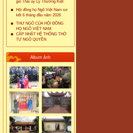
giỗ Thái úy Lý Thường Kiệt
Hội đồng họ Ngô Việt Nam sơ
kết 6 tháng đầu năm 2026
THƯ NGỎ CỦA HỘI ĐỒNG
HỌ NGÔ VIỆT NAM
CẬP NHẬT HỆ THỐNG THỜ
TỰ NGÔ QUYỀN
Album ảnh