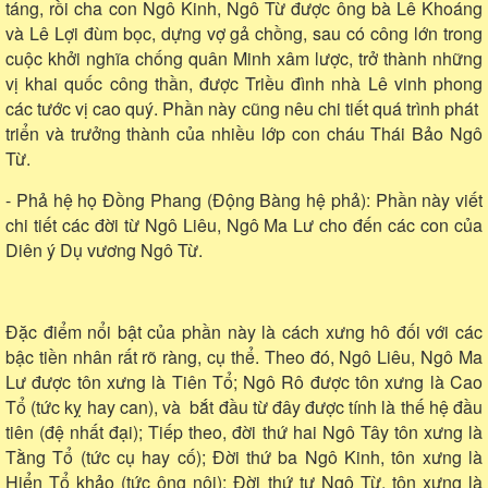
táng, rồi cha con Ngô Kinh, Ngô Từ được ông bà Lê Khoáng
và Lê Lợi đùm bọc, dựng vợ gả chồng, sau có công lớn trong
cuộc khởi nghĩa chống quân Minh xâm lược, trở thành những
vị khai quốc công thần, được Triều đình nhà Lê vinh phong
các tước vị cao quý. Phần này cũng nêu chi tiết quá trình phát
triển và trưởng thành của nhiều lớp con cháu Thái Bảo Ngô
Từ.
- Phả hệ họ Đồng Phang (Động Bàng hệ phả): Phần này viết
chi tiết các đời từ Ngô Liêu, Ngô Ma Lư cho đến các con của
Diên ý Dụ vương Ngô Từ.
Đặc điểm nổi bật của phần này là cách xưng hô đối với các
bậc tiền nhân rất rõ ràng, cụ thể. Theo đó, Ngô Liêu, Ngô Ma
Lư được tôn xưng là Tiên Tổ; Ngô Rô được tôn xưng là Cao
Tổ (tức kỵ hay can), và bắt đầu từ đây được tính là thế hệ đầu
tiên (đệ nhất đại); Tiếp theo, đời thứ hai Ngô Tây tôn xưng là
Tằng Tổ (tức cụ hay cố); Đời thứ ba Ngô Kinh, tôn xưng là
Hiển Tổ khảo (tức ông nội); Đời thứ tư Ngô Từ, tôn xưng là