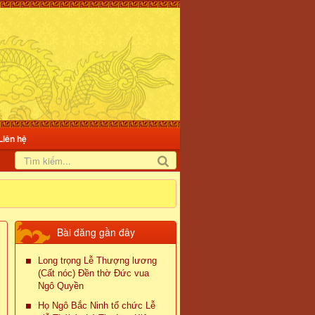
Liên hệ
Bài đăng gần đây
Long trọng Lễ Thượng lương
(Cất nóc) Đền thờ Đức vua
Ngô Quyền
Họ Ngô Bắc Ninh tổ chức Lễ