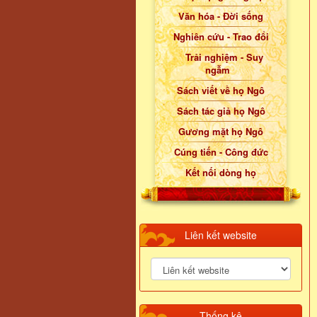
Văn hóa - Đời sống
Nghiên cứu - Trao đổi
Trải nghiệm - Suy
ngẫm
Sách viết về họ Ngô
Sách tác giả họ Ngô
Gương mặt họ Ngô
Cúng tiến - Công đức
Kết nối dòng họ
Liên kết website
Thống kê