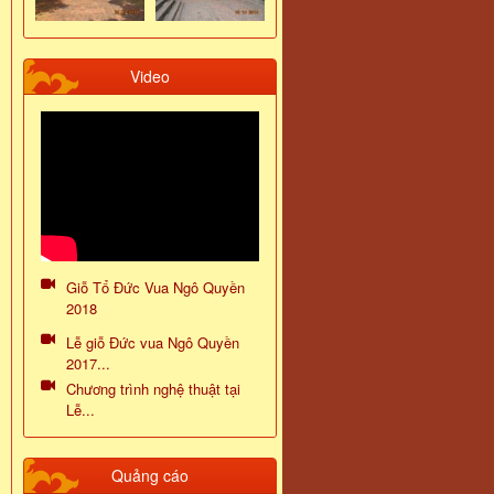
Video
Giỗ Tổ Đức Vua Ngô Quyền
2018
Lễ giỗ Đức vua Ngô Quyền
2017...
Chương trình nghệ thuật tại
Lễ...
Quảng cáo