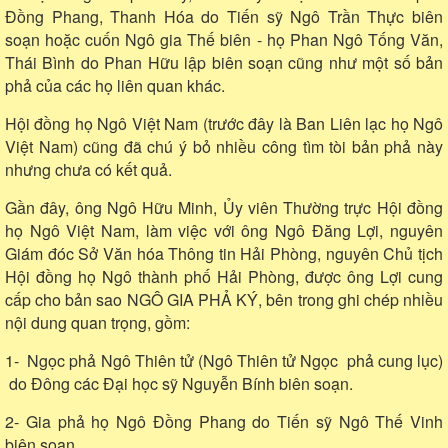
Đồng Phang, Thanh Hóa do Tiến sỹ Ngô Trần Thực biên
soạn hoặc cuốn Ngô gia Thế biên - họ Phan Ngô Tống Văn,
Thái Bình do Phan Hữu lập biên soạn cũng như một số bản
phả của các họ liên quan khác.
Hội đồng họ Ngô Việt Nam (trước đây là Ban Liên lạc họ Ngô
Việt Nam) cũng đã chú ý bỏ nhiều công tìm tòi bản phả này
nhưng chưa có kết quả.
Gần đây, ông Ngô Hữu Minh, Ủy viên Thường trực Hội đồng
họ Ngô Việt Nam, làm việc với ông Ngô Đăng Lợi, nguyên
Giám đóc Sở Văn hóa Thông tin Hải Phòng, nguyên Chủ tịch
Hội đồng họ Ngô thành phố Hải Phòng, được ông Lợi cung
cấp cho bản sao NGÔ GIA PHẢ KÝ, bên trong ghi chép nhiều
nội dung quan trọng, gồm:
1- Ngọc phả Ngô Thiên tử (Ngô Thiên tử Ngọc phả cung lục)
do Đông các Đại học sỹ Nguyễn Bính biên soạn.
2- Gia phả họ Ngô Đồng Phang do Tiến sỹ Ngô Thế Vinh
biên soạn.