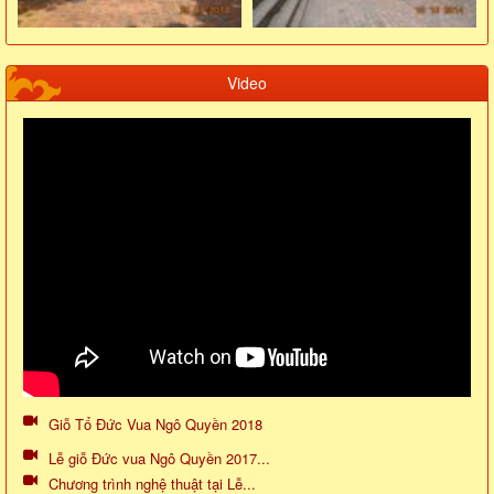
Video
Giỗ Tổ Đức Vua Ngô Quyền 2018
Lễ giỗ Đức vua Ngô Quyền 2017...
Chương trình nghệ thuật tại Lễ...