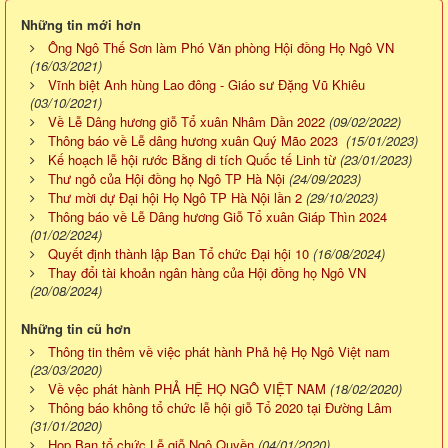
Những tin mới hơn
Ông Ngô Thế Sơn làm Phó Văn phòng Hội đồng Họ Ngô VN
(16/03/2021)
Vĩnh biệt Anh hùng Lao đông - Giáo sư Đặng Vũ Khiêu
(03/10/2021)
Về Lễ Dâng hương giỗ Tổ xuân Nhâm Dần 2022
(09/02/2022)
Thông báo về Lễ dâng hương xuân Quý Mão 2023
(15/01/2023)
Kế hoạch lễ hội rước Bằng di tích Quốc tế Linh từ
(23/01/2023)
Thư ngỏ của Hội đồng họ Ngô TP Hà Nội
(24/09/2023)
Thư mời dự Đại hội Họ Ngô TP Hà Nội lần 2
(29/10/2023)
Thông báo về Lễ Dâng hương Giỗ Tổ xuân Giáp Thìn 2024
(01/02/2024)
Quyết định thành lập Ban Tổ chức Đại hội 10
(16/08/2024)
Thay đổi tài khoản ngân hàng của Hội đồng họ Ngô VN
(20/08/2024)
Những tin cũ hơn
Thông tin thêm về việc phát hành Phả hệ Họ Ngô Việt nam
(23/03/2020)
Về vệc phát hành PHẢ HỆ HỌ NGÔ VIỆT NAM
(18/02/2020)
Thông báo không tổ chức lễ hội giỗ Tổ 2020 tại Đường Lâm
(31/01/2020)
Họp Ban tổ chức Lễ giỗ Ngô Quyền
(04/01/2020)