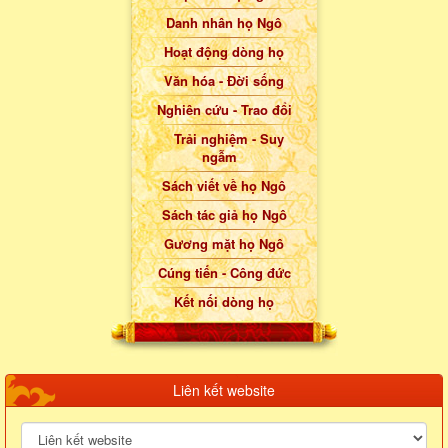
Danh nhân họ Ngô
Hoạt động dòng họ
Văn hóa - Đời sống
Nghiên cứu - Trao đổi
Trải nghiệm - Suy
ngẫm
Sách viết về họ Ngô
Sách tác giả họ Ngô
Gương mặt họ Ngô
Cúng tiến - Công đức
Kết nối dòng họ
Liên kết website