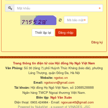
Đăng nhập
Đăng ký
Trang thông tin điện tử của Hội đồng Họ Ngô Việt Nam
Văn Phòng:
Số 30 (tầng 7) phố Huỳnh Thúc Kháng (kéo dài), phường
Láng Thượng, quận Đống Đa, Hà Nội
Website:
ngotoc.vn
Email:
ngotocvn@gmail.com
Tài khoản:
Hội đồng Họ Ngô Việt Nam, số
1088528888
Ngân hàng
.
TMCP Ngoại thương Việt Nam
Biên tập
:
Ngô Văn Xuân
Điện thoại: 0903.424984 - Email:
ngoxuan45@gmail.com
Powered by
NukeViet
- a support of
VINADES.,JSC