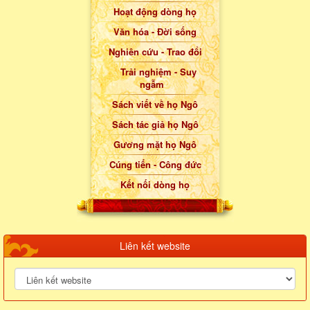
Hoạt động dòng họ
Văn hóa - Đời sống
Nghiên cứu - Trao đổi
Trải nghiệm - Suy
ngẫm
Sách viết về họ Ngô
Sách tác giả họ Ngô
Gương mặt họ Ngô
Cúng tiến - Công đức
Kết nối dòng họ
Liên kết website