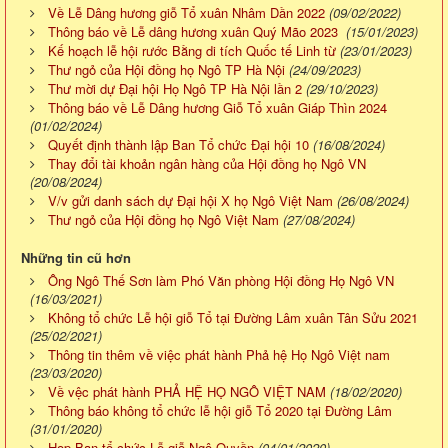
Về Lễ Dâng hương giỗ Tổ xuân Nhâm Dần 2022
(09/02/2022)
Thông báo về Lễ dâng hương xuân Quý Mão 2023
(15/01/2023)
Kế hoạch lễ hội rước Bằng di tích Quốc tế Linh từ
(23/01/2023)
Thư ngỏ của Hội đồng họ Ngô TP Hà Nội
(24/09/2023)
Thư mời dự Đại hội Họ Ngô TP Hà Nội lần 2
(29/10/2023)
Thông báo về Lễ Dâng hương Giỗ Tổ xuân Giáp Thìn 2024
(01/02/2024)
Quyết định thành lập Ban Tổ chức Đại hội 10
(16/08/2024)
Thay đổi tài khoản ngân hàng của Hội đồng họ Ngô VN
(20/08/2024)
V/v gửi danh sách dự Đại hội X họ Ngô Việt Nam
(26/08/2024)
Thư ngỏ của Hội đồng họ Ngô Việt Nam
(27/08/2024)
Những tin cũ hơn
Ông Ngô Thế Sơn làm Phó Văn phòng Hội đồng Họ Ngô VN
(16/03/2021)
Không tổ chức Lễ hội giỗ Tổ tại Đường Lâm xuân Tân Sửu 2021
(25/02/2021)
Thông tin thêm về việc phát hành Phả hệ Họ Ngô Việt nam
(23/03/2020)
Về vệc phát hành PHẢ HỆ HỌ NGÔ VIỆT NAM
(18/02/2020)
Thông báo không tổ chức lễ hội giỗ Tổ 2020 tại Đường Lâm
(31/01/2020)
Họp Ban tổ chức Lễ giỗ Ngô Quyền
(04/01/2020)