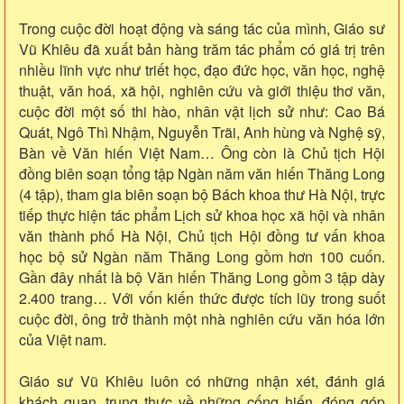
Trong cuộc đời hoạt động và sáng tác của mình, Giáo sư
Vũ Khiêu đã xuất bản hàng trăm tác phẩm có giá trị trên
nhiều lĩnh vực như triết học, đạo đức học, văn học, nghệ
thuật, văn hoá, xã hội, nghiên cứu và giới thiệu thơ văn,
cuộc đời một số thi hào, nhân vật lịch sử như: Cao Bá
Quát, Ngô Thì Nhậm, Nguyễn Trãi, Anh hùng và Nghệ sỹ,
Bàn về Văn hiến Việt Nam… Ông còn là Chủ tịch Hội
đồng biên soạn tổng tập Ngàn năm văn hiến Thăng Long
(4 tập), tham gia biên soạn bộ Bách khoa thư Hà Nội, trực
tiếp thực hiện tác phẩm Lịch sử khoa học xã hội và nhân
văn thành phố Hà Nội, Chủ tịch Hội đồng tư vấn khoa
học bộ sử Ngàn năm Thăng Long gồm hơn 100 cuốn.
Gần đây nhất là bộ Văn hiến Thăng Long gồm 3 tập dày
2.400 trang… Với vốn kiến thức được tích lũy trong suốt
cuộc đời, ông trở thành một nhà nghiên cứu văn hóa lớn
của Việt nam.
Giáo sư Vũ Khiêu luôn có những nhận xét, đánh giá
khách quan, trung thực về những cống hiến, đóng góp