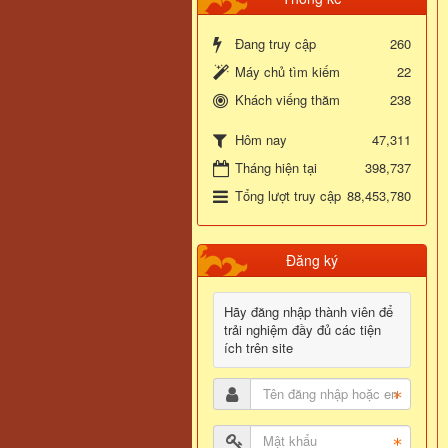
Đang truy cập
260
Máy chủ tìm kiếm
22
Khách viếng thăm
238
47,311
Hôm nay
Tháng hiện tại
398,737
Tổng lượt truy cập
88,453,780
Đăng ký
Hãy đăng nhập thành viên để
trải nghiệm đầy đủ các tiện
ích trên site