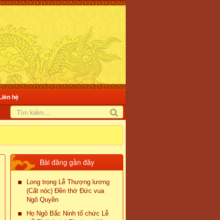
Liên hệ
Bài đăng gần đây
Long trọng Lễ Thượng lương
(Cất nóc) Đền thờ Đức vua
Ngô Quyền
Họ Ngô Bắc Ninh tổ chức Lễ