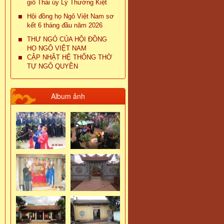
giỗ Thái úy Lý Thường Kiệt
Hội đồng họ Ngô Việt Nam sơ
kết 6 tháng đầu năm 2026
THƯ NGỎ CỦA HỘI ĐỒNG
HỌ NGÔ VIỆT NAM
CẬP NHẬT HỆ THỐNG THỜ
TỰ NGÔ QUYỀN
Album ảnh