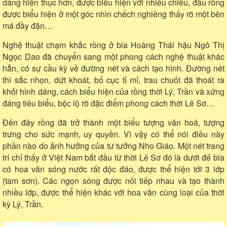
dáng hiền thục hơn, được biểu hiện với nhiều chiều, đầu rồng
được biểu hiện ở một góc nhìn chếch nghiêng thấy rõ một bên
má đầy đặn…
Nghệ thuật chạm khắc rồng ở bia Hoàng Thái hậu Ngô Thị
Ngọc Dao đã chuyển sang một phong cách nghệ thuật khác
hẳn, có sự cầu kỳ về đường nét và cách tạo hình. Đường nét
thì sắc nhọn, dứt khoát, bố cục tỉ mỉ, trau chuốt đã thoát ra
khỏi hình dáng, cách biểu hiện của rồng thời Lý, Trần và xứng
đáng tiêu biểu, bộc lộ rõ đặc điểm phong cách thời Lê Sơ…
Đến đây rồng đã trở thành một biểu tượng văn hoá, tượng
trưng cho sức mạnh, uy quyền. Vì vậy có thể nói điều này
phần nào do ảnh hưởng của tư tưởng Nho Giáo. Một nét trang
trí chỉ thấy ở Việt Nam bắt đầu từ thời Lê Sơ đó là dưới đế bia
có hoa văn sóng nước rất độc đáo, được thể hiện tới 3 lớp
(tam sơn). Các ngọn sóng được nối tiếp nhau và tạo thành
nhiều lớp, được thể hiện khác với hoa văn cùng loại của thời
kỳ Lý, Trần.