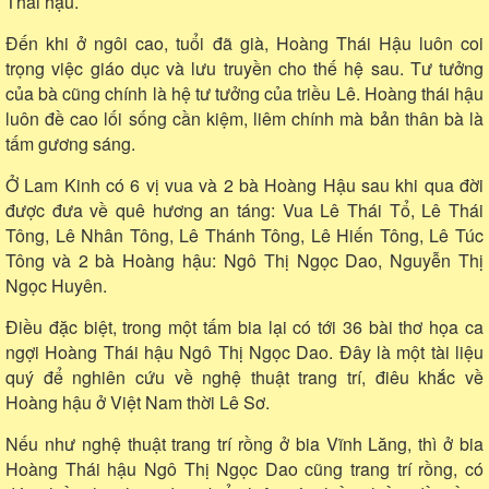
Thái hậu.
Đến khi ở ngôi cao, tuổi đã già, Hoàng Thái Hậu luôn coi
trọng việc giáo dục và lưu truyền cho thế hệ sau. Tư tưởng
của bà cũng chính là hệ tư tưởng của triều Lê. Hoàng thái hậu
luôn đề cao lối sống cần kiệm, liêm chính mà bản thân bà là
tấm gương sáng.
Ở Lam Kinh có 6 vị vua và 2 bà Hoàng Hậu sau khi qua đời
được đưa về quê hương an táng: Vua Lê Thái Tổ, Lê Thái
Tông, Lê Nhân Tông, Lê Thánh Tông, Lê Hiến Tông, Lê Túc
Tông và 2 bà Hoàng hậu: Ngô Thị Ngọc Dao, Nguyễn Thị
Ngọc Huyên.
Điều đặc biệt, trong một tấm bia lại có tới 36 bài thơ họa ca
ngợi Hoàng Thái hậu Ngô Thị Ngọc Dao. Đây là một tài liệu
quý để nghiên cứu về nghệ thuật trang trí, điêu khắc về
Hoàng hậu ở Việt Nam thời Lê Sơ.
Nếu như nghệ thuật trang trí rồng ở bia Vĩnh Lăng, thì ở bia
Hoàng Thái hậu Ngô Thị Ngọc Dao cũng trang trí rồng, có