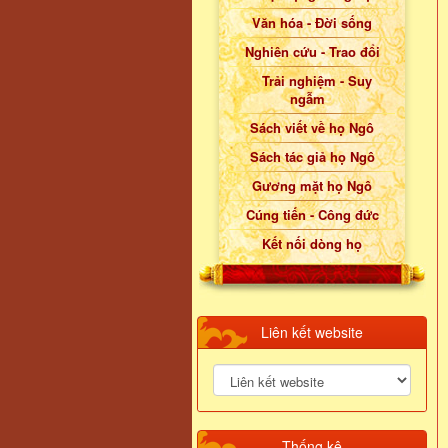
Văn hóa - Đời sống
Nghiên cứu - Trao đổi
Trải nghiệm - Suy
ngẫm
Sách viết về họ Ngô
Sách tác giả họ Ngô
Gương mặt họ Ngô
Cúng tiến - Công đức
Kết nối dòng họ
Liên kết website
Thống kê