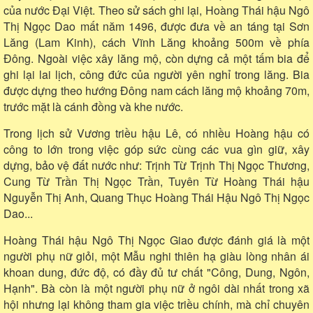
của nước Đại Việt. Theo sử sách ghi lại, Hoàng Thái hậu Ngô
Thị Ngọc Dao mất năm 1496, được đưa về an táng tại Sơn
Lăng (Lam Kinh), cách Vĩnh Lăng khoảng 500m về phía
Đông. Ngoài việc xây lăng mộ, còn dựng cả một tấm bia để
ghi lại lai lịch, công đức của người yên nghỉ trong lăng. Bia
được dựng theo hướng Đông nam cách lăng mộ khoảng 70m,
trước mặt là cánh đồng và khe nước.
Trong lịch sử Vương triều hậu Lê, có nhiều Hoàng hậu có
công to lớn trong việc góp sức cùng các vua gìn giữ, xây
dựng, bảo vệ đất nước như: Trịnh Từ Trịnh Thị Ngọc Thương,
Cung Từ Trần Thị Ngọc Trần, Tuyên Từ Hoàng Thái hậu
Nguyễn Thị Anh, Quang Thục Hoàng Thái Hậu Ngô Thị Ngọc
Dao...
Hoàng Thái hậu Ngô Thị Ngọc Giao được đánh giá là một
người phụ nữ giỏi, một Mẫu nghi thiên hạ giàu lòng nhân ái
khoan dung, đức độ, có đầy đủ tư chất "Công, Dung, Ngôn,
Hạnh". Bà còn là một người phụ nữ ở ngôi dài nhất trong xã
hội nhưng lại không tham gia việc triều chính, mà chỉ chuyên