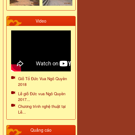
Video
Giỗ Tổ Đức Vua Ngô Quyền
2018
Lễ giỗ Đức vua Ngô Quyền
2017...
Chương trình nghệ thuật tại
Lễ...
Quảng cáo