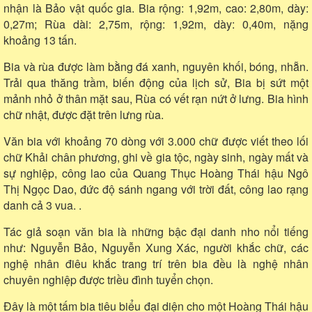
nhận là Bảo vật quốc gia. Bia rộng: 1,92m, cao: 2,80m, dày:
0,27m; Rùa dài: 2,75m, rộng: 1,92m, dày: 0,40m, nặng
khoảng 13 tấn.
Bia và rùa được làm bằng đá xanh, nguyên khối, bóng, nhẵn.
Trải qua thăng trầm, biến động của lịch sử, Bia bị sứt một
mảnh nhỏ ở thân mặt sau, Rùa có vết rạn nứt ở lưng. Bia hình
chữ nhật, được đặt trên lưng rùa.
Văn bia với khoảng 70 dòng với 3.000 chữ được viết theo lối
chữ Khải chân phương, ghi về gia tộc, ngày sinh, ngày mất và
sự nghiệp, công lao của Quang Thục Hoàng Thái hậu Ngô
Thị Ngọc Dao, đức độ sánh ngang với trời đất, công lao rạng
danh cả 3 vua. .
Tác giả soạn văn bia là những bậc đại danh nho nổi tiếng
như: Nguyễn Bảo, Nguyễn Xung Xác, người khắc chữ, các
nghệ nhân điêu khắc trang trí trên bia đều là nghệ nhân
chuyên nghiệp được triều đình tuyển chọn.
Đây là một tấm bia tiêu biểu đại diện cho một Hoàng Thái hậu