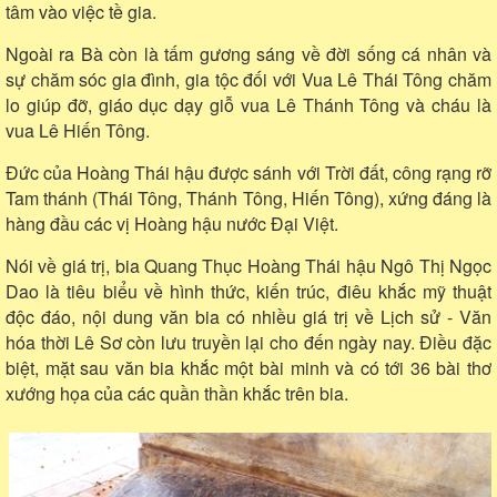
tâm vào việc tề gia.
Ngoài ra Bà còn là tấm gương sáng về đời sống cá nhân và
sự chăm sóc gia đình, gia tộc đối với Vua Lê Thái Tông chăm
lo giúp đỡ, giáo dục dạy giỗ vua Lê Thánh Tông và cháu là
vua Lê Hiến Tông.
Đức của Hoàng Thái hậu được sánh với Trời đất, công rạng rỡ
Tam thánh (Thái Tông, Thánh Tông, Hiến Tông), xứng đáng là
hàng đầu các vị Hoàng hậu nước Đại Việt.
Nói về giá trị, bia Quang Thục Hoàng Thái hậu Ngô Thị Ngọc
Dao là tiêu biểu về hình thức, kiến trúc, điêu khắc mỹ thuật
độc đáo, nội dung văn bia có nhiều giá trị về Lịch sử - Văn
hóa thời Lê Sơ còn lưu truyền lại cho đến ngày nay. Điều đặc
biệt, mặt sau văn bia khắc một bài minh và có tới 36 bài thơ
xướng họa của các quần thần khắc trên bia.