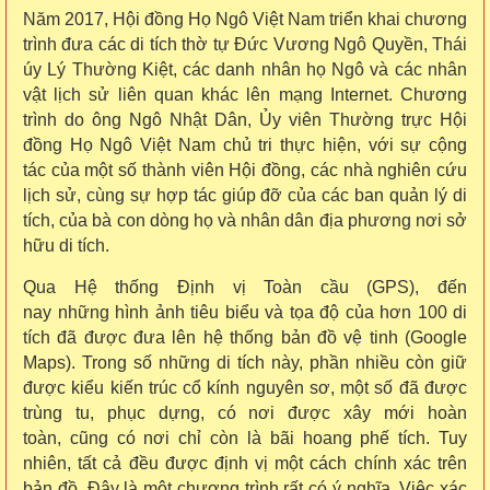
Năm 2017, Hội đồng Họ Ngô Việt Nam triển khai chương
trình đưa các di tích thờ tự Đức Vương Ngô Quyền, Thái
úy Lý Thường Kiệt, các danh nhân họ Ngô và các nhân
vật lịch sử liên quan khác lên mạng Internet. Chương
trình do ông Ngô Nhật Dân, Ủy viên Thường trực Hội
đồng Họ Ngô Việt Nam chủ tri thực hiện, với sự cộng
tác của một số thành viên Hội đồng, các nhà nghiên cứu
lịch sử, cùng sự hợp tác giúp đỡ của các ban quản lý di
tích, của bà con dòng họ và nhân dân địa phương nơi sở
hữu di tích.
Qua Hệ thống Định vị Toàn cầu (GPS), đến
nay những hình ảnh tiêu biểu và tọa độ của hơn 100 di
tích đã được đưa lên hệ thống bản đồ vệ tinh (Google
Maps). Trong số những di tích này, phần nhiều còn giữ
được kiểu kiến trúc cổ kính nguyên sơ, một số đã được
trùng tu, phục dựng, có nơi được xây mới hoàn
toàn, cũng có nơi chỉ còn là bãi hoang phế tích. Tuy
nhiên, tất cả đều được định vị một cách chính xác trên
bản đồ. Đây là một chương trình rất có ý nghĩa. Việc xác