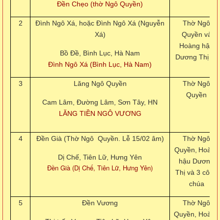
Đền Chẹo (thờ Ngô Quyền)
2
Đình Ngô Xá, hoặc Đình Ngô Xá (Nguyễn
Thờ Ngô
Xá)
Quyền và
Hoàng hậu
Bồ Đề, Bình Lục, Hà Nam
Dương Thị Vy
Đình Ngô Xá (Bình Lục, Hà Nam)
3
Lăng Ngô Quyền
Thờ Ngô
Quyền
Cam Lâm, Đường Lâm, Sơn Tây, HN
LĂNG TIỀN NGÔ VƯƠNG
4
Đền Già (Thờ Ngô Quyền. Lễ 15/02 âm)
Thờ Ngô
Quyền,
Hoàng
Dị Chế, Tiên Lữ, Hưng Yên
hậu Dương
Đền Già (Dị Chế, Tiên Lữ, Hưng Yên)
Thị và 3 công
chúa
5
Đền Vương
Thờ Ngô
Quyền,
Hoàng