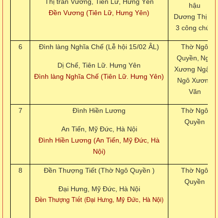
Thị trấn Vương, Tiên Lữ, Hưng Yên
hậu
Đền Vương (Tiên Lữ, Hưng Yên)
Dương
Thị và
3 công chúa
6
Đình làng Nghĩa Chế (Lễ hội 15/02 ÂL)
Thờ Ngô
Quyền,
Ngô
Dị Chế, Tiên Lữ. Hưng Yên
Xương Ngập,
Đình làng Nghĩa Chế (Tiên Lữ. Hưng Yên)
Ngô Xương
Văn
7
Đình Hiền Lương
Thờ Ngô
Quyền
An Tiến, Mỹ Đức, Hà Nội
Đình Hiền Lương (An Tiến, Mỹ Đức, Hà
Nội)
8
Đền Thượng Tiết (Thờ Ngô Quyền )
Thờ Ngô
Quyền
Đại Hưng, Mỹ Đức, Hà Nội
Đền Thượng Tiết (Đại Hưng, Mỹ Đức, Hà Nội)