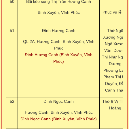
50
Bãi kéo song Thị Trấn Hương Canh
Phục vụ lễ hội
Bình Xuyên, Vĩnh Phúc
51
Đình Hương Canh
Thờ Ngô
Xương Ngập,
QL.2A, Hương Canh, Bình Xuyên, Vĩnh
Ngô Xương
Phúc
Văn,
Dương
Đình Hương Canh (Bình Xuyên, Vĩnh
Thị Như Ngọc,
Phúc)
Dương
Phương Lan,
Phạm Thị Uy
Duyên,
Đỗ
Cảnh Thạc
52
Đình Ngọc Canh
Thờ 6 Vị Thần
Hoàng
Hương Canh, Bình Xuyên, Vĩnh Phúc
Đình Ngọc Canh (Bình Xuyên, Vĩnh Phúc)