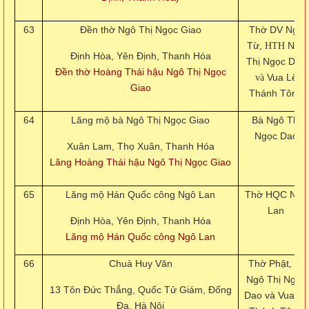
63
Đền thờ Ngô Thị Ngọc Giao
Thờ DV Ngô
Từ
Ngô
, HTH
Định Hòa, Yên Định, Thanh Hóa
Thị Ngọc Dao
Đền thờ Hoàng Thái hậu Ngô Thị Ngọc
Vua Lê
và
Giao
Thánh Tông
64
Lăng mộ bà Ngô Thị Ngọc Giao
Bà Ngô Thị
Ngọc Dao
Xuân Lam, Thọ Xuân, Thanh Hóa
Lăng Hoàng Thái hậu Ngô Thị Ngọc Giao
65
Lăng mộ Hán Quốc công Ngô Lan
Thờ HQC Ngô
Lan
Định Hòa, Yên Định, Thanh Hóa
Lăng mộ Hán Quốc công Ngô Lan
66
Chuà Huy Văn
Thờ Phật
, bà
Ngô Thị Ngọc
13 Tôn Đức Thắng, Quốc Tử Giám, Đống
Dao và Vua Lê
Đa, Hà Nội