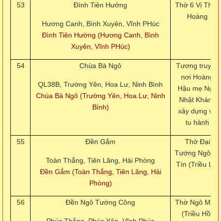
53
Đình Tiên Hường
Thờ 6 Vị Thần
Hoàng
Hương Canh, Bình Xuyên, Vĩnh PHúc
Đình Tiên Hường (Hương Canh, Bình
Xuyên, Vĩnh PHúc)
54
Chùa Bà Ngô
Tương truyền
nơi Hoàng
QL38B, Trường Yên, Hoa Lư, Ninh Bình
Hậu mẹ Ngô
Chùa Bà Ngô (Trường Yên, Hoa Lư, Ninh
Nhật Khánh
Bình)
xây dựng và
tu hành
55
Đền Gắm
Thờ Đại
Tướng Ngô Lý
Toàn Thắng, Tiên Lãng, Hải Phòng
Tín (Triều Lý)
Đền Gắm (Toàn Thắng, Tiên Lãng, Hải
Phòng)
56
Đền Ngô Tướng Công
Thờ Ngô Miễn
(Triều Hồ)
Phúc Thắng, Phúc Yên, Vĩnh Phúc