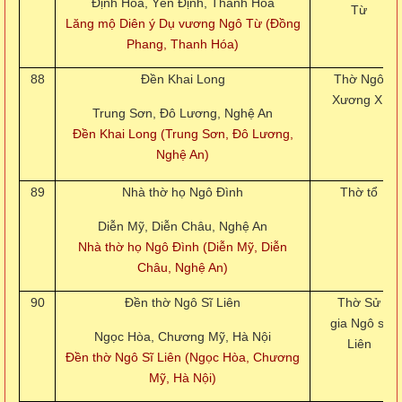
Định Hòa, Yên Định, Thanh Hóa
Từ
Lăng mộ Diên ý Dụ vương Ngô Từ (Đồng
Phang, Thanh Hóa)
88
Đền Khai Long
Thờ Ngô
Xương Xí
Trung Sơn, Đô Lương, Nghệ An
Đền Khai Long (Trung Sơn, Đô Lương,
Nghệ An)
89
Nhà thờ họ Ngô Đình
Thờ tổ
Diễn Mỹ, Diễn Châu, Nghệ An
Nhà thờ họ Ngô Đình (Diễn Mỹ, Diễn
Châu, Nghệ An)
90
Đền thờ Ngô Sĩ Liên
Thờ Sử
gia Ngô sĩ
Ngọc Hòa, Chương Mỹ, Hà Nội
Liên
Đền thờ Ngô Sĩ Liên (Ngọc Hòa, Chương
Mỹ, Hà Nội)