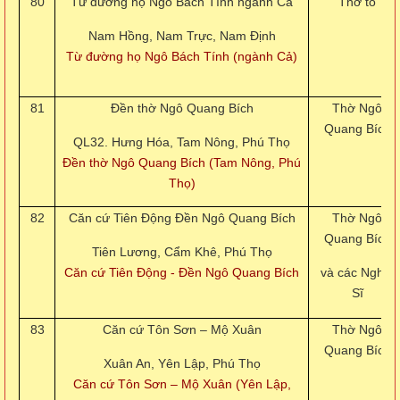
80
Từ đường họ Ngô Bách Tính ngành Cả
Thờ tổ
Nam Hồng, Nam Trực, Nam Định
Từ đường họ Ngô Bách Tính (ngành Cả)
81
Đền thờ Ngô Quang Bích
Thờ Ngô
Quang Bích
QL32. Hưng Hóa, Tam Nông, Phú Thọ
Đền thờ Ngô Quang Bích (Tam Nông, Phú
Thọ)
82
Căn cứ Tiên Động Đền Ngô Quang Bích
Thờ Ngô
Quang Bích
Tiên Lương, Cẩm Khê, Phú Thọ
Căn cứ Tiên Động - Đền Ngô Quang Bích
và các Nghĩa
Sĩ
83
Căn cứ Tôn Sơn – Mộ Xuân
Thờ Ngô
Quang Bích
Xuân An, Yên Lập, Phú Thọ
Căn cứ Tôn Sơn – Mộ Xuân (Yên Lập,