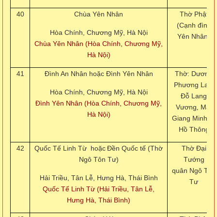
40
Chùa Yên Nhân
Thờ Phật
(Cạnh đình
Hòa Chính, Chương Mỹ, Hà Nội
Yên Nhân)
Chùa Yên Nhân (Hòa Chính, Chương Mỹ,
Hà Nội)
41
Đình An Nhân hoặc Đình Yên Nhân
Thờ: Dương
Phương Lan
,
Hòa Chính, Chương Mỹ, Hà Nội
Đỗ Lang
Đình Yên Nhân (Hòa Chính, Chương Mỹ,
Vương
Mai
,
Hà Nội)
Giang Minh
và
Hồ Thông
42
Quốc Tế Linh Từ hoặc
Đền Quốc tế (Thờ
Thờ Đại
Ngô Tôn Tư)
Tướng
quân Ngô Tôn
Hải Triều, Tân Lễ, Hưng Hà, Thái Bình
Tư
Quốc Tế Linh Từ (Hải Triều, Tân Lễ,
Hưng Hà, Thái Bình)