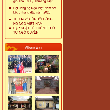
giỗ Thái úy Lý Thường Kiệt
Hội đồng họ Ngô Việt Nam sơ
kết 6 tháng đầu năm 2026
THƯ NGỎ CỦA HỘI ĐỒNG
HỌ NGÔ VIỆT NAM
CẬP NHẬT HỆ THỐNG THỜ
TỰ NGÔ QUYỀN
Album ảnh