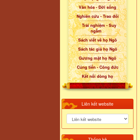
Văn hóa - Đời sống
Nghiên cứu - Trao đổi
Trải nghiệm - Suy
ngẫm
Sách viết về họ Ngô
Sách tác giả họ Ngô
Gương mặt họ Ngô
Cúng tiến - Công đức
Kết nối dòng họ
Liên kết website
Thống kê