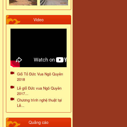
Video
Giỗ Tổ Đức Vua Ngô Quyền
2018
Lễ giỗ Đức vua Ngô Quyền
2017...
Chương trình nghệ thuật tại
Lễ...
Quảng cáo