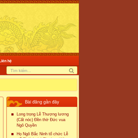
Liên hệ
Bài đăng gần đây
Long trọng Lễ Thượng lương
(Cất nóc) Đền thờ Đức vua
Ngô Quyền
Họ Ngô Bắc Ninh tổ chức Lễ