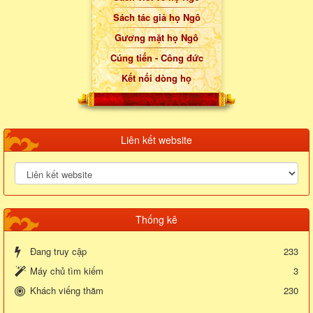
Sách tác giả họ Ngô
Gương mặt họ Ngô
Cúng tiến - Công đức
Kết nối dòng họ
Liên kết website
Thống kê
Đang truy cập
233
Máy chủ tìm kiếm
3
Khách viếng thăm
230