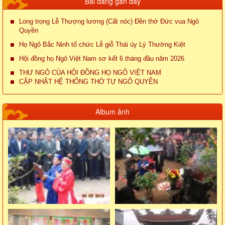
Bài đăng gần đây
Long trọng Lễ Thượng lương (Cất nóc) Đền thờ Đức vua Ngô
Quyền
Họ Ngô Bắc Ninh tổ chức Lễ giỗ Thái úy Lý Thường Kiệt
Hội đồng họ Ngô Việt Nam sơ kết 6 tháng đầu năm 2026
THƯ NGỎ CỦA HỘI ĐỒNG HỌ NGÔ VIỆT NAM
CẬP NHẬT HỆ THỐNG THỜ TỰ NGÔ QUYỀN
Album ảnh