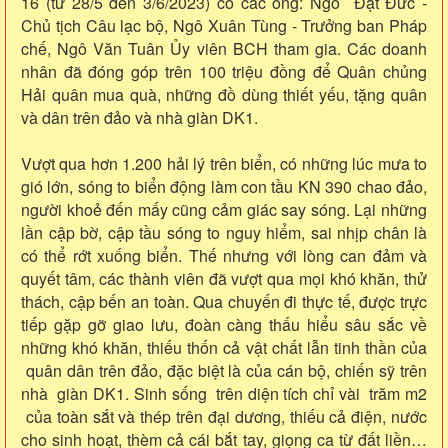
16 (từ 28/5 đến 3/6/2023) có các ông: Ngô Đạt Đức -
Chủ tịch Câu lạc bộ, Ngô Xuân Tùng - Trưởng ban Pháp
chế, Ngô Văn Tuân Ủy viên BCH tham gia. Các doanh
nhân đã đóng góp trên 100 triệu đồng để Quân chủng
Hải quân mua quà, những đồ dùng thiết yếu, tặng quân
và dân trên đảo và nhà giàn DK1.
Vượt qua hơn 1.200 hải lý trên biển, có những lúc mưa to
gió lớn, sóng to biển động làm con tầu KN 390 chao đảo,
người khoẻ đến mấy cũng cảm giác say sóng. Lại những
lần cập bờ, cập tầu sóng to nguy hiểm, sai nhịp chân là
có thể rớt xuống biển. Thế nhưng với lòng can đảm và
quyết tâm, các thành viên đã vượt qua mọi khó khăn, thử
thách, cập bến an toàn. Qua chuyến đi thực tế, được trực
tiếp gặp gỡ giao lưu, đoàn càng thấu hiểu sâu sắc về
những khó khăn, thiếu thốn cả vật chất lẫn tinh thần của
quân dân trên đảo, đặc biệt là của cán bộ, chiến sỹ trên
nhà giàn DK1. Sinh sống trên diện tích chỉ vài trăm m2
của toàn sắt và thép trên đại dương, thiếu cả điện, nước
cho sinh hoạt, thèm cả cái bắt tay, giọng ca từ đất liền…