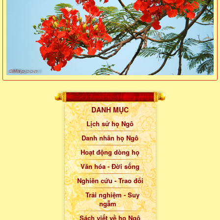
DANH MỤC
Lịch sử họ Ngô
Danh nhân họ Ngô
Hoạt động dòng họ
Văn hóa - Đời sống
Nghiên cứu - Trao đổi
Trải nghiệm - Suy
ngẫm
Sách viết về họ Ngô