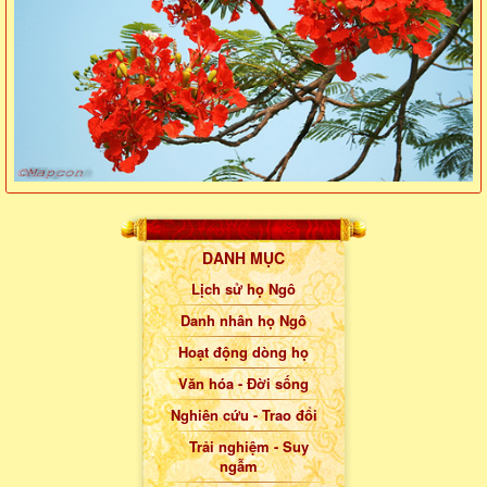
DANH MỤC
Lịch sử họ Ngô
Danh nhân họ Ngô
Hoạt động dòng họ
Văn hóa - Đời sống
Nghiên cứu - Trao đổi
Trải nghiệm - Suy
ngẫm