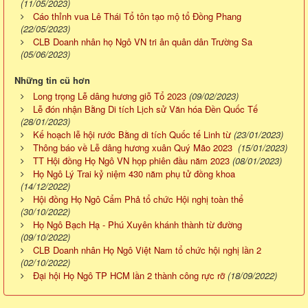
(11/05/2023)
Cáo thỉnh vua Lê Thái Tổ tôn tạo mộ tổ Đồng Phang
(22/05/2023)
CLB Doanh nhân họ Ngô VN tri ân quân dân Trường Sa
(05/06/2023)
Những tin cũ hơn
Long trọng Lễ dâng hương giỗ Tổ 2023
(09/02/2023)
Lễ đón nhận Bằng Di tích Lịch sử Văn hóa Đền Quốc Tế
(28/01/2023)
Kế hoạch lễ hội rước Bằng di tích Quốc tế Linh từ
(23/01/2023)
Thông báo về Lễ dâng hương xuân Quý Mão 2023
(15/01/2023)
TT Hội đồng Họ Ngô VN họp phiên đầu năm 2023
(08/01/2023)
Họ Ngô Lý Trai kỷ niệm 430 năm phụ tử đồng khoa
(14/12/2022)
Hội đồng Họ Ngô Cẩm Phả tổ chức Hội nghị toàn thể
(30/10/2022)
Họ Ngô Bạch Hạ - Phú Xuyên khánh thành từ đường
(09/10/2022)
CLB Doanh nhân Họ Ngô Việt Nam tổ chức hội nghị lần 2
(02/10/2022)
Đại hội Họ Ngô TP HCM lần 2 thành công rực rỡ
(18/09/2022)