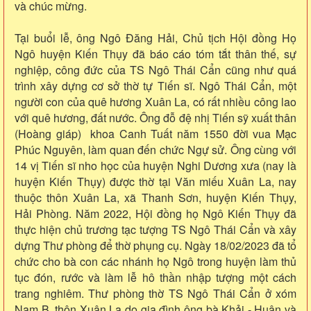
và chúc mừng.
Tại buổi lễ, ông Ngô Đăng Hải, Chủ tịch Hội đồng Họ
Ngô huyện Kiến Thụy đã báo cáo tóm tắt thân thế, sự
nghiệp, công đức của TS Ngô Thái Cẩn cũng như quá
trình xây dựng cơ sở thờ tự Tiến sĩ. Ngô Thái Cẩn, một
người con của quê hương Xuân La, có rất nhiều công lao
với quê hương, đất nước. Ông đỗ đệ nhị Tiến sỹ xuất thân
(Hoàng giáp) khoa Canh Tuất năm 1550 đời vua Mạc
Phúc Nguyên, làm quan đến chức Ngự sử. Ông cùng với
14 vị Tiến sĩ nho học của huyện Nghi Dương xưa (nay là
huyện Kiến Thụy) được thờ tại Văn miếu Xuân La, nay
thuộc thôn Xuân La, xã Thanh Sơn, huyện Kiến Thụy,
Hải Phòng. Năm 2022, Hội đồng họ Ngô Kiến Thụy đã
thực hiện chủ trương tạc tượng TS Ngô Thái Cẩn và xây
dựng Thư phòng để thờ phụng cụ. Ngày 18/02/2023 đã tổ
chức cho bà con các nhánh họ Ngô trong huyện làm thủ
tục đón, rước và làm lễ hô thần nhập tượng một cách
trang nghiêm. Thư phòng thờ TS Ngô Thái Cẩn ở xóm
Nam B, thôn Xuân La do gia đình ông bà Khải - Huân và