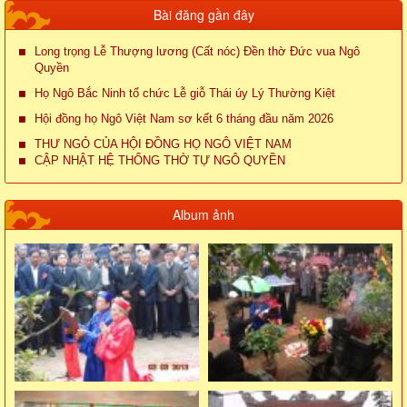
Bài đăng gần đây
Long trọng Lễ Thượng lương (Cất nóc) Đền thờ Đức vua Ngô
Quyền
Họ Ngô Bắc Ninh tổ chức Lễ giỗ Thái úy Lý Thường Kiệt
Hội đồng họ Ngô Việt Nam sơ kết 6 tháng đầu năm 2026
THƯ NGỎ CỦA HỘI ĐỒNG HỌ NGÔ VIỆT NAM
CẬP NHẬT HỆ THỐNG THỜ TỰ NGÔ QUYỀN
Album ảnh