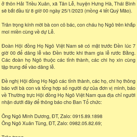
ở thôn Hải Triều Xuân, xã Tân Lễ, huyện Hưng Hà, Thái Bình
sẽ bắt đầu từ 8 giờ 00 ngày 25/1/2023 (mồng 4 tết Quý Mão).
Trân trọng kính mời bà con cô bác, con cháu họ Ngô trên khắp
moi miền cùng về dự Lễ.
Đoàn Hội đồng Họ Ngô Việt Nam sẽ có mặt trước Đền lúc 7
giờ 00 để dâng lễ vào Đền trước khi tham gia lễ rước Bằng.
Các đoàn họ Ngô thuộc các tỉnh thành, các chi họ xin cùng
tập trung để vào dâng lễ.
Đề nghị Hội đồng Họ Ngô các tỉnh thành, các họ, chi họ thông
báo với bà con và tổng hợp số người dự của đơn vị mình, báo
về Thường trực Hội đồng Họ Ngô Việt Nam qua địa chỉ người
nhận dưới đây để thông báo cho Ban Tổ chức:
Ông Ngô Minh Dương, ĐT, Zalo: 0915.89.1898
Ông Ngô Xuân Tùng, ĐT, Zalo: 0982.05.82.69;