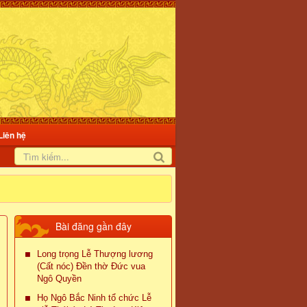
Liên hệ
Bài đăng gần đây
Long trọng Lễ Thượng lương
(Cất nóc) Đền thờ Đức vua
Ngô Quyền
Họ Ngô Bắc Ninh tổ chức Lễ