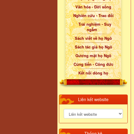
Văn hóa - Đời sống
Nghiên cứu - Trao đổi
Trải nghiệm - Suy
ngẫm
Sách viết về họ Ngô
Sách tác giả họ Ngô
Gương mặt họ Ngô
Cúng tiến - Công đức
Kết nối dòng họ
Liên kết website
Thống kê