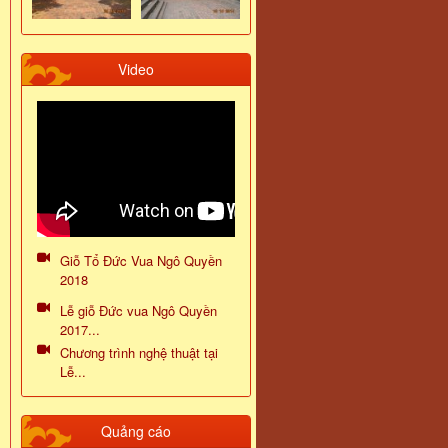
Video
Giỗ Tổ Đức Vua Ngô Quyền
2018
Lễ giỗ Đức vua Ngô Quyền
2017...
Chương trình nghệ thuật tại
Lễ...
Quảng cáo