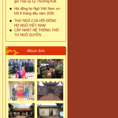
giỗ Thái úy Lý Thường Kiệt
Hội đồng họ Ngô Việt Nam sơ
kết 6 tháng đầu năm 2026
THƯ NGỎ CỦA HỘI ĐỒNG
HỌ NGÔ VIỆT NAM
CẬP NHẬT HỆ THỐNG THỜ
TỰ NGÔ QUYỀN
Album ảnh