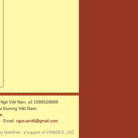
 Ngô Việt Nam, số
1088528888
.
 thương Việt Nam
n
 - Email:
ngoxuan45@gmail.com
by
NukeViet
- a support of
VINADES.,JSC