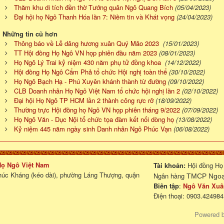
Thăm khu di tích đền thờ Tướng quân Ngô Quang Bích
(05/04/2023)
Đại hội họ Ngô Thanh Hóa lần 7: Niềm tin và Khát vọng
(24/04/2023)
Những tin cũ hơn
Thông báo về Lễ dâng hương xuân Quý Mão 2023
(15/01/2023)
TT Hội đồng Họ Ngô VN họp phiên đầu năm 2023
(08/01/2023)
Họ Ngô Lý Trai kỷ niệm 430 năm phụ tử đồng khoa
(14/12/2022)
Hội đồng Họ Ngô Cẩm Phả tổ chức Hội nghị toàn thể
(30/10/2022)
Họ Ngô Bạch Hạ - Phú Xuyên khánh thành từ đường
(09/10/2022)
CLB Doanh nhân Họ Ngô Việt Nam tổ chức hội nghị lần 2
(02/10/2022)
Đại hội Họ Ngô TP HCM lần 2 thành công rực rỡ
(18/09/2022)
Thường trực Hội đồng họ Ngô VN họp phiên tháng 9/2022
(07/09/2022)
Họ Ngô Văn - Dục Nội tổ chức tọa đàm kết nối dòng họ
(13/08/2022)
Kỷ niệm 445 năm ngày sinh Danh nhân Ngô Phúc Vạn
(06/08/2022)
 Họ Ngô Việt Nam
Tài khoản:
Hội đồng Họ
húc Kháng (kéo dài), phường Láng Thượng, quận
Ngân hàng
TMCP Ngoại
Biên tập
:
Ngô Văn Xuâ
Điện thoại: 0903.424984
Powered 