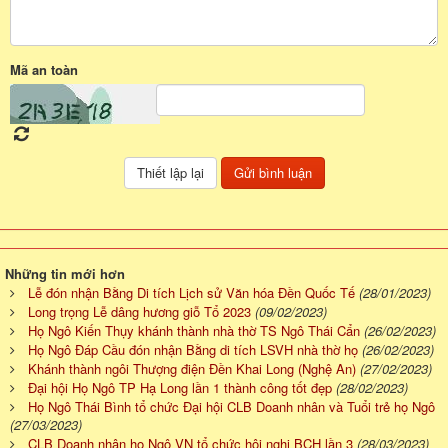
Mã an toàn
Những tin mới hơn
Lễ đón nhận Bằng Di tích Lịch sử Văn hóa Đền Quốc Tế
(28/01/2023)
Long trọng Lễ dâng hương giỗ Tổ 2023
(09/02/2023)
Họ Ngô Kiến Thụy khánh thành nhà thờ TS Ngô Thái Cẩn
(26/02/2023)
Họ Ngô Đáp Cầu đón nhận Bằng di tích LSVH nhà thờ họ
(26/02/2023)
Khánh thành ngôi Thượng điện Đền Khai Long (Nghệ An)
(27/02/2023)
Đại hội Họ Ngô TP Hạ Long lần 1 thành công tốt đẹp
(28/02/2023)
Họ Ngô Thái Bình tổ chức Đại hội CLB Doanh nhân và Tuổi trẻ họ Ngô
(27/03/2023)
CLB Doanh nhân họ Ngô VN tổ chức hội nghị BCH lần 3
(28/03/2023)