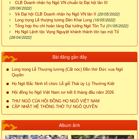
CLB Doanh nhân họ Ngô VN chuẩn bị Đại hội lần III
(05/06/2022)
Về Đại hội CLB Doanh nhân họ Ngô VN lần II
(20/05/2022)
Long trọng Lễ thượng lương Đền Khai Long
(16/05/2022)
Tổng hợp thu chi hoàn táng Đại tướng Ngô Tôn Tư
(01/05/2022)
Họ Ngô Lệnh tộc Vọng Nguyệt khánh thành tôn tạo mộ Tổ
(26/04/2022)
Bài đăng gần đây
Long trọng Lễ Thượng lương (Cất nóc) Đền thờ Đức vua Ngô
Quyền
Họ Ngô Bắc Ninh tổ chức Lễ giỗ Thái úy Lý Thường Kiệt
Hội đồng họ Ngô Việt Nam sơ kết 6 tháng đầu năm 2026
THƯ NGỎ CỦA HỘI ĐỒNG HỌ NGÔ VIỆT NAM
CẬP NHẬT HỆ THỐNG THỜ TỰ NGÔ QUYỀN
Album ảnh