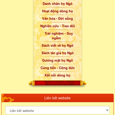
Danh nhân họ Ngô
Hoạt động dòng họ
Văn hóa - Đời sống
Nghiên cứu - Trao đổi
Trải nghiệm - Suy
ngẫm
Sách viết về họ Ngô
Sách tác giả họ Ngô
Gương mặt họ Ngô
Cúng tiến - Công đức
Kết nối dòng họ
Liên kết website