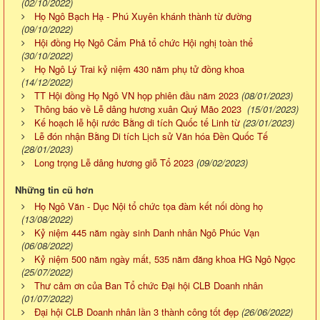
(02/10/2022)
Họ Ngô Bạch Hạ - Phú Xuyên khánh thành từ đường
(09/10/2022)
Hội đồng Họ Ngô Cẩm Phả tổ chức Hội nghị toàn thể
(30/10/2022)
Họ Ngô Lý Trai kỷ niệm 430 năm phụ tử đồng khoa
(14/12/2022)
TT Hội đồng Họ Ngô VN họp phiên đầu năm 2023
(08/01/2023)
Thông báo về Lễ dâng hương xuân Quý Mão 2023
(15/01/2023)
Kế hoạch lễ hội rước Bằng di tích Quốc tế Linh từ
(23/01/2023)
Lễ đón nhận Bằng Di tích Lịch sử Văn hóa Đền Quốc Tế
(28/01/2023)
Long trọng Lễ dâng hương giỗ Tổ 2023
(09/02/2023)
Những tin cũ hơn
Họ Ngô Văn - Dục Nội tổ chức tọa đàm kết nối dòng họ
(13/08/2022)
Kỷ niệm 445 năm ngày sinh Danh nhân Ngô Phúc Vạn
(06/08/2022)
Kỷ niệm 500 năm ngày mất, 535 năm đăng khoa HG Ngô Ngọc
(25/07/2022)
Thư cảm ơn của Ban Tổ chức Đại hội CLB Doanh nhân
(01/07/2022)
Đại hội CLB Doanh nhân lần 3 thành công tốt đẹp
(26/06/2022)