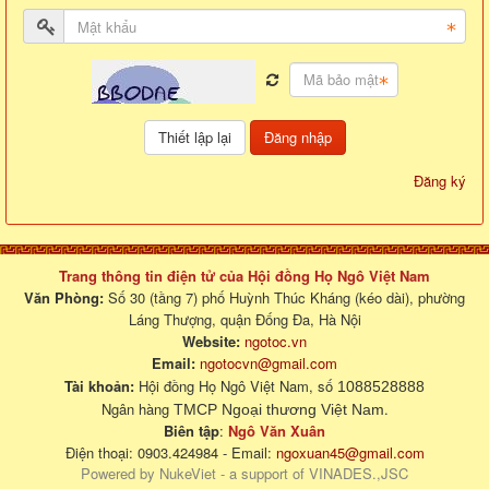
Đăng nhập
Đăng ký
Trang thông tin điện tử của Hội đồng Họ Ngô Việt Nam
Văn Phòng:
Số 30 (tầng 7) phố Huỳnh Thúc Kháng (kéo dài), phường
Láng Thượng, quận Đống Đa, Hà Nội
Website:
ngotoc.vn
Email:
ngotocvn@gmail.com
Tài khoản:
Hội đồng Họ Ngô Việt Nam, số
1088528888
Ngân hàng
.
TMCP Ngoại thương Việt Nam
Biên tập
:
Ngô Văn Xuân
Điện thoại: 0903.424984 - Email:
ngoxuan45@gmail.com
Powered by
NukeViet
- a support of
VINADES.,JSC