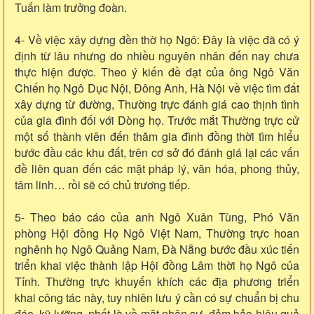
Tuấn làm trưởng đoàn.
4- Về việc xây dựng đền thờ họ Ngô: Đây là việc đã có ý
định từ lâu nhưng do nhiều nguyên nhân đến nay chưa
thực hiện được. Theo ý kiến đề đạt của ông Ngô Văn
Chiến họ Ngô Dục Nội, Đông Anh, Hà Nội về việc tìm đất
xây dựng từ đường, Thường trực đánh giá cao thịnh tình
của gia đình đối với Dòng họ. Trước mắt Thường trực cử
một số thành viên đến thăm gia đình đồng thời tìm hiểu
bước đầu các khu đất, trên cơ sở đó đánh giá lại các vấn
đề liên quan đến các mặt pháp lý, văn hóa, phong thủy,
tâm linh… rồi sẽ có chủ trương tiếp.
5- Theo báo cáo của anh Ngô Xuân Tùng, Phó Văn
phòng Hội đồng Họ Ngô Việt Nam, Thường trực hoan
nghênh họ Ngô Quảng Nam, Đà Nẵng bước đầu xúc tiến
triển khai việc thành lập Hội đồng Lâm thời họ Ngô của
Tỉnh. Thường trực khuyến khích các địa phương triển
khai công tác này, tuy nhiên lưu ý cần có sự chuẩn bị chu
đáo, kỹ lưỡng, nhất là về mặt nhân sự, đảm bảo hiệu quả