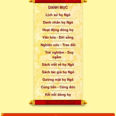
DANH MỤC
Lịch sử họ Ngô
Danh nhân họ Ngô
Hoạt động dòng họ
Văn hóa - Đời sống
Nghiên cứu - Trao đổi
Trải nghiệm - Suy
ngẫm
Sách viết về họ Ngô
Sách tác giả họ Ngô
Gương mặt họ Ngô
Cúng tiến - Công đức
Kết nối dòng họ