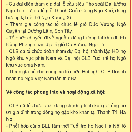
- Cử đại diện tham gia đại lễ cầu siêu Phó soái Đại tướng
Ngô Tôn Tư, dự lễ giỗ Thanh Quốc Công Ngô Khế, dâng
hương tại đề thờ Ngô Xương Xí.
- Tham gia công tác tổ chức lễ giỗ Đức Vương Ngô
Quyền tại Đường Lâm, Sơn Tây.
- Tổ chức chuyến đi về nguồn, dâng hương tại khu đi tích
Đồng Phang nhân dịp lễ giỗ Dụ Vương Ngô Từ...
- CLB đã tổ chức đoàn tham dự Đại hội thành lập HĐ họ
Ngô khu vực phía Nam và Đại hội CLB Tuổi trẻ họ Ngô
khu vực phía Nam.
- Tham gia hỗ chợ công tác tổ chức Hội nghị CLB Doanh
nhân họ Ngô Việt Nam lần thứ Ba,
Về công tác phong trào và hoạt động xã hội:
- CLB đã tổ chức phát động chương trình kêu gọi ủng hộ
01 gia đình trong dòng họ gặp khó khăn tại Thanh Trì, Hà
Nội.
- Phối hợp cùng BLL lâm thời Tuổi trẻ họ Ngô Hà Nội tổ