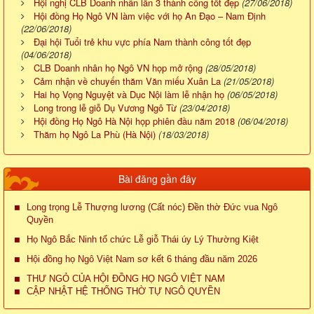
Hội nghị CLB Doanh nhân lần 3 thành công tốt đẹp
(27/06/2018)
Hội đồng Họ Ngô VN làm việc với họ An Đạo – Nam Định
(22/06/2018)
Đại hội Tuổi trẻ khu vực phía Nam thành công tốt đẹp
(04/06/2018)
CLB Doanh nhân họ Ngô VN họp mở rộng
(28/05/2018)
Cảm nhận về chuyến thăm Văn miếu Xuân La
(21/05/2018)
Hai họ Vọng Nguyệt và Dục Nội làm lễ nhận họ
(06/05/2018)
Long trong lễ giỗ Dụ Vương Ngô Từ
(23/04/2018)
Hội đồng Họ Ngô Hà Nội họp phiên đầu năm 2018
(06/04/2018)
Thăm họ Ngô La Phù (Hà Nội)
(18/03/2018)
Bài đăng gần đây
Long trọng Lễ Thượng lương (Cất nóc) Đền thờ Đức vua Ngô
Quyền
Họ Ngô Bắc Ninh tổ chức Lễ giỗ Thái úy Lý Thường Kiệt
Hội đồng họ Ngô Việt Nam sơ kết 6 tháng đầu năm 2026
THƯ NGỎ CỦA HỘI ĐỒNG HỌ NGÔ VIỆT NAM
CẬP NHẬT HỆ THỐNG THỜ TỰ NGÔ QUYỀN