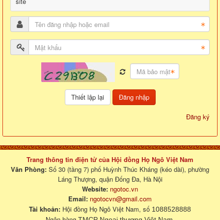
site
Đăng nhập
Đăng ký
Trang thông tin điện tử của Hội đồng Họ Ngô Việt Nam
Văn Phòng:
Số 30 (tầng 7) phố Huỳnh Thúc Kháng (kéo dài), phường
Láng Thượng, quận Đống Đa, Hà Nội
Website:
ngotoc.vn
Email:
ngotocvn@gmail.com
Tài khoản:
Hội đồng Họ Ngô Việt Nam, số
1088528888
Ngân hàng
.
TMCP Ngoại thương Việt Nam