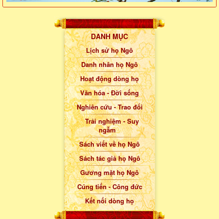
DANH MỤC
Lịch sử họ Ngô
Danh nhân họ Ngô
Hoạt động dòng họ
Văn hóa - Đời sống
Nghiên cứu - Trao đổi
Trải nghiệm - Suy
ngẫm
Sách viết về họ Ngô
Sách tác giả họ Ngô
Gương mặt họ Ngô
Cúng tiến - Công đức
Kết nối dòng họ