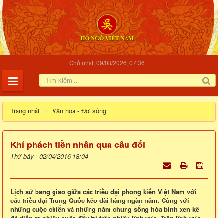
Chủ nhật, 09/08/2026, 07:36
Trang nhất
Văn hóa - Đời sống
Khí phách tiền nhân qua câu đối
Thứ bảy - 02/04/2016 18:04
Lịch sử bang giao giữa các triều đại phong kiến Việt Nam với
các triều đại Trung Quốc kéo dài hàng ngàn năm. Cùng với
những cuộc chiến và những năm chung sống hòa bình xen kẽ
đã diễn ra nhiều cuộc đấu trí trên nhiều lĩnh vực. Trên lĩnh vực