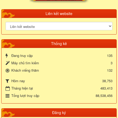
Liên kết website
Thống kê
Đang truy cập
135
Máy chủ tìm kiếm
3
Khách viếng thăm
132
38,753
Hôm nay
Tháng hiện tại
483,413
Tổng lượt truy cập
88,538,456
Đăng ký