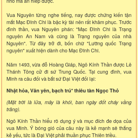
nhỏ mà ăn hiếp được.
Vua Nguyên từng nghe tiếng, nay được chứng kiến tận
mắt Mạc Đĩnh Chi là bậc kỳ tài nên rất khâm phục. Trước
đình thần, vua Nguyên phán: "Mạc Đĩnh Chi là Trạng
nguyên An Nam và cũng là Trạng nguyên của nhà
Nguyên". Từ đây trở đi, bốn chữ "Lưỡng quốc Trạng
nguyên" xuất hiện dành cho Mạc Đĩnh Chi.
Năm 1493, vừa đỗ Hoàng Giáp, Ngô Kính Thần được Lê
Thánh Tông cử đi sứ Trung Quốc. Tại cung đình, vua
Minh ra câu đối và bắt sứ Đại Việt đối lại:
Nhật hỏa, Vân yên, bạch trú* thiêu tàn Ngọc Thỏ
(Mặt trời là lửa, mây là khói, ban ngày đốt cháy vầng
trăng).
Ngô Kính Thần hiểu rõ dụng ý và mục đích đe dọa của
vua Minh. Ý bóng gió của câu này là kẻ mạnh sẽ thắng
kẻ yếu, tức là Đại Việt phải thuần phục Thiên triều.