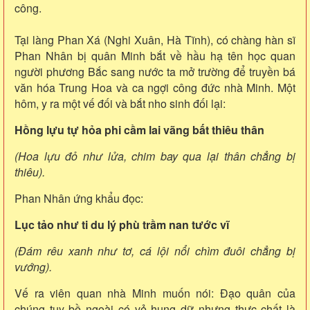
công.
Tại làng Phan Xá (Nghi Xuân, Hà Tĩnh), có chàng hàn sĩ
Phan Nhân bị quân Minh bắt về hầu hạ tên học quan
người phương Bắc sang nước ta mở trường để truyền bá
văn hóa Trung Hoa và ca ngợi công đức nhà Minh. Một
hôm, y ra một vế đối và bắt nho sinh đối lại:
Hồng lựu tự hỏa phi cầm lai vãng bất thiêu thân
(Hoa lựu đỏ như lửa, chim bay qua lại thân chẳng bị
thiêu).
Phan Nhân ứng khẩu đọc:
Lục tảo như ti du lý phù trầm nan tước vĩ
(Đám rêu xanh như tơ, cá lội nổi chìm đuôi chẳng bị
vướng).
Vế ra viên quan nhà Minh muốn nói: Đạo quân của
chúng tuy bề ngoài có vẻ hung dữ nhưng thực chất là