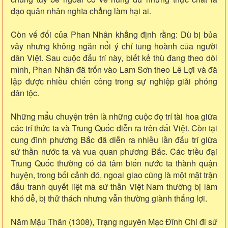
đạo quân nhân nghĩa chẳng làm hại ai.
Còn vế đối của Phan Nhân khẳng định rằng: Dù bị bủa
vây nhưng không ngăn nổi ý chí tung hoành của người
dân Việt. Sau cuộc đấu trí này, biết kẻ thù đang theo dõi
mình, Phan Nhân đã trốn vào Lam Sơn theo Lê Lợi và đã
lập được nhiều chiến công trong sự nghiệp giải phóng
dân tộc.
Những mẩu chuyện trên là những cuộc đọ trí tài hoa giữa
các trí thức ta và Trung Quốc diễn ra trên đất Việt. Còn tại
cung đình phương Bắc đã diễn ra nhiều lần đấu trí giữa
sứ thần nước ta và vua quan phương Bắc. Các triều đại
Trung Quốc thường có dã tâm biến nước ta thành quận
huyện, trong bối cảnh đó, ngoại giao cũng là một mặt trận
đấu tranh quyết liệt mà sứ thần Việt Nam thường bị làm
khó dễ, bị thử thách nhưng vẫn thường giành thắng lợi.
Năm Mậu Thân (1308), Trạng nguyên Mạc Đĩnh Chi đi sứ