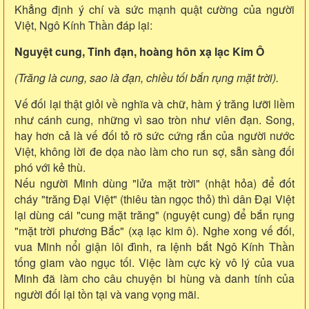
Khẳng định ý chí và sức mạnh quật cường của người
Việt, Ngô Kính Thần đáp lại:
Nguyệt cung, Tinh đạn, hoàng hôn xạ lạc Kim Ô
(Trăng là cung, sao là đạn, chiều tối bắn rụng mặt trời).
Vế đối lại thật giỏi về nghĩa và chữ, hàm ý trăng lưỡi liềm
như cánh cung, những vì sao tròn như viên đạn. Song,
hay hơn cả là vế đối tỏ rõ sức cứng rắn của người nước
Việt, không lời đe dọa nào làm cho run sợ, sẵn sàng đối
phó với kẻ thù.
Nếu người Minh dùng "lửa mặt trời" (nhật hỏa) để đốt
cháy "trăng Đại Việt" (thiêu tàn ngọc thỏ) thì dân Đại Việt
lại dùng cái "cung mặt trăng" (nguyệt cung) để bắn rụng
"mặt trời phương Bắc" (xạ lạc kim ô). Nghe xong vế đối,
vua Minh nổi giận lôi đình, ra lệnh bắt Ngô Kính Thần
tống giam vào ngục tối. Việc làm cực kỳ vô lý của vua
Minh đã làm cho câu chuyện bi hùng và danh tính của
người đối lại tồn tại và vang vọng mãi.