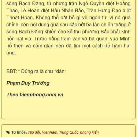
sông Bạch Đằng, từ những trận Ngô Quyền diệt Hoằng
Tháo, Lê Hoàn diệt Hầu Nhân Bảo, Trần Hưng Đạo diệt
Thoát Hoan. Không thể bắt bẻ gì về ngôn từ, vì nó quá
chỉnh, còn nội dung quá sâu sắc bởi ba lần chiến thắng ở
sông Bạch Đằng khiến cho kẻ thù phương Bắc phải kinh
hồn bạt vía. Trước hằng trăm văn võ bá quan, vua Minh
hổ thẹn và căm giận nên đã tìm mọi cách để hãm hại
ông.
BBT: * Đúng ra là chữ "đán"
Phạm Duy Trưởng
Theo bienphong.com.vn
Từ khóa:
câu đối
,
Việt Nam
,
Trung Quốc
,
phong kiến