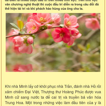
văn chương nghệ thuật thì cuộc đấu trí diễn ra trong câu đối đã
thể hiện tài trí và khí phách hào hùng của ông cha ta.
Khi nhà Minh lấy cớ khôi phục nhà Trần, đánh nhà Hồ rồi
xâm chiếm Đại Việt, Thượng thư Hoàng Phúc được vua
Minh cử sang nước ta để cai trị và truyền bá văn hóa
Trung Hoa. Một trong những việc làm đầu tiên của y là