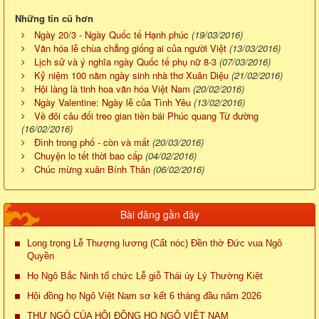
Những tin cũ hơn
Ngày 20/3 - Ngày Quốc tế Hạnh phúc
(19/03/2016)
Văn hóa lễ chùa chẳng giống ai của người Việt
(13/03/2016)
Lịch sử và ý nghĩa ngày Quốc tế phụ nữ 8-3
(07/03/2016)
Kỷ niệm 100 năm ngày sinh nhà thơ Xuân Diệu
(21/02/2016)
Hội làng là tinh hoa văn hóa Việt Nam
(20/02/2016)
Ngày Valentine: Ngày lễ của Tình Yêu
(13/02/2016)
Về đôi câu đối treo gian tiền bái Phúc quang Từ đường
(16/02/2016)
Đình trong phố - còn và mất
(20/03/2016)
Chuyện lo tết thời bao cấp
(04/02/2016)
Chúc mừng xuân Bính Thân
(06/02/2016)
Bài đăng gần đây
Long trọng Lễ Thượng lương (Cất nóc) Đền thờ Đức vua Ngô
Quyền
Họ Ngô Bắc Ninh tổ chức Lễ giỗ Thái úy Lý Thường Kiệt
Hội đồng họ Ngô Việt Nam sơ kết 6 tháng đầu năm 2026
THƯ NGỎ CỦA HỘI ĐỒNG HỌ NGÔ VIỆT NAM