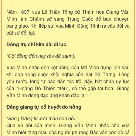
Năm 1637, vua Lê Thần Tông cử Thám hoa Giang Văn
Minh làm Chánh sứ sang Trung Quốc để bàn chuyện
bang giao. Khi tiếp sứ, vua Minh Sùng Trinh ra câu đối và
bắt sứ đối lại:
Đồng trụ chí kim đài dĩ lục
(Cột đồng đến nay rêu đã xanh).
Vua Minh nhắc đến cột đồng của Mã Viện dựng lên sau
khi dẹp xong cuộc khởi nghĩa của hai Bà Trưng. Lòng
yêu nước, lòng tự hào dân tộc trỗi dậy, bất chấp uy lực
của "Hoàng Đế Thiên triều", có thể gặp tai họa, Giang
Văn Minh dõng dạc ứng khẩn đáp lại:
Đằng giang tự cổ huyết do hồng
(Sông Đằng từ xưa máu còn đỏ).
Qua vế đối của mình, Giang Văn Minh nhắc cho vua
Minh biết rằng máu của người phương Bắc vẫn còn đỏ cả