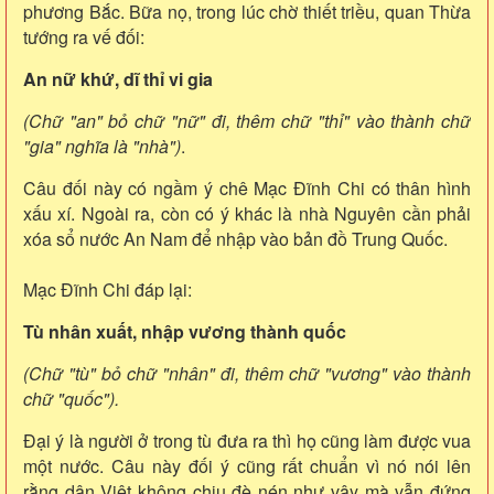
phương Bắc. Bữa nọ, trong lúc chờ thiết triều, quan Thừa
tướng ra vế đối:
An nữ khứ, dĩ thỉ vi gia
(Chữ "an" bỏ chữ "nữ" đi, thêm chữ "thỉ" vào thành chữ
"gia" nghĩa là "nhà")
.
Câu đối này có ngầm ý chê Mạc Đĩnh Chi có thân hình
xấu xí. Ngoài ra, còn có ý khác là nhà Nguyên cần phải
xóa sổ nước An Nam để nhập vào bản đồ Trung Quốc.
Mạc Đĩnh Chi đáp lại:
Tù nhân xuất, nhập vương thành quốc
(Chữ "tù" bỏ chữ "nhân" đi, thêm chữ "vương" vào thành
chữ "quốc").
Đại ý là người ở trong tù đưa ra thì họ cũng làm được vua
một nước. Câu này đối ý cũng rất chuẩn vì nó nói lên
rằng dân Việt không chịu đè nén như vậy mà vẫn đứng