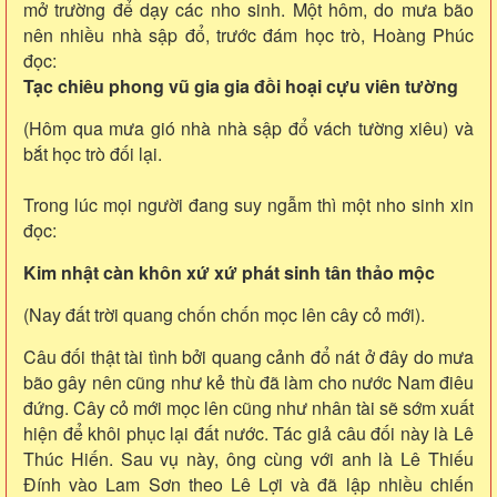
mở trường để dạy các nho sinh. Một hôm, do mưa bão
nên nhiều nhà sập đổ, trước đám học trò, Hoàng Phúc
đọc:
Tạc chiêu phong vũ gia gia đồi hoại cựu viên tường
(Hôm qua mưa gió nhà nhà sập đổ vách tường xiêu) và
bắt học trò đối lại.
Trong lúc mọi người đang suy ngẫm thì một nho sinh xin
đọc:
Kim nhật càn khôn xứ xứ phát sinh tân thảo mộc
(Nay đất trời quang chốn chốn mọc lên cây cỏ mới).
Câu đối thật tài tình bởi quang cảnh đổ nát ở đây do mưa
bão gây nên cũng như kẻ thù đã làm cho nước Nam điêu
đứng. Cây cỏ mới mọc lên cũng như nhân tài sẽ sớm xuất
hiện để khôi phục lại đất nước. Tác giả câu đối này là Lê
Thúc Hiến. Sau vụ này, ông cùng với anh là Lê Thiếu
Đính vào Lam Sơn theo Lê Lợi và đã lập nhiều chiến